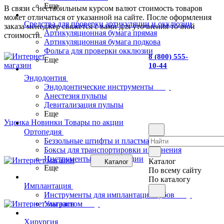
Еще
В связи с нестабильным курсом валют стоимость товаров
может отличаться от указанной на сайте. После оформления
Средства для проверки артикуляции и окклюзии
заказа менеджер свяжется с вами для уточнения точной
Артикуляционная бумага прямая
стоимости.
Артикуляционная бумага подкова
Фольга для проверки окклюзии
8 (800) 555-
Еще
10-44
Эндодонтия
Эндодонтические инструменты
Анестезия пульпы
Девитализация пульпы
Еще
Уценка
Новинки
Товары по акции
Ортопедия
Беззольные штифты и пластмасса для изготовления
Боксы для транспортировки и хранения
Инструменты для ортопедии
Каталог
Каталог
Еще
По всему сайту
По каталогу
Имплантация
Инструменты для имплантации зубов
Ультрастом
Хирургия