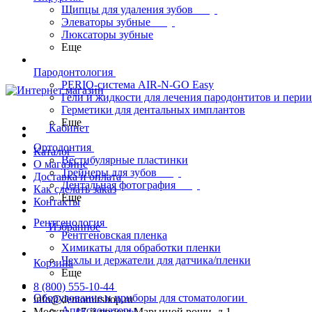
Щипцы для удаления зубов
Элеваторы зубные
Люксаторы зубные
Еще
Пародонтология
PERIO-система AIR-N-GO Easy
Гели и жидкости для лечения пародонтитов и пери
Герметики для дентальных имплантов
Еще
Кабинет
Ортодонтия
Каталог
Вестибулярные пластинки
О магазине
Трейнеры для зубов
Доставка и оплата
Дентальная фотография
Как сделать заказ
Еще
Контакты
Рентгенология
Избранное
Рентгеновская пленка
Химикаты для обработки пленки
Чехлы и держатели для датчика/пленки
Корзина
Еще
8 (800) 555-10-44
Оборудование и приборы для стоматологии
info@dentomirshop.ru
Апекслокаторы
Москва, 17-й проезд Марьиной рощи, д.1