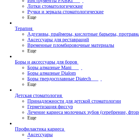
Инструменты FABRI
Лотки стоматологические
Ручки и зеркала стоматологические
Еще
Терапия
Адгезивы, праймеры, кислотные барьеры, протравк
Аксессуары для реставраций
Временные пломбировочные материалы
Еще
Боры и аксессуары для боров
Боры алмазные Mani
Боры алмазные Dialom
Боры твердосплавные Diatech
Еще
Детская стоматология
Принадлежности для детской стоматологии
Герметизация фиссур
Лечение кариеса молочных зубов (серебрение, фто
Еще
Профилактика кариеса
Аксессуары