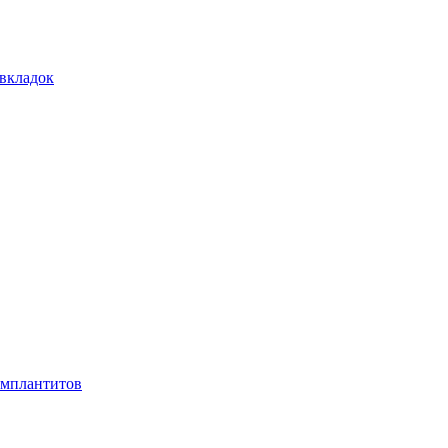
 вкладок
имплантитов