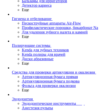
Бальзамы для ирригаторов
Детектор кариеса
Еще
Гигиена и отбеливание
Пескоструйные аппараты Air-Flow
Профилактические порошки, бикарбонат Na
Для удаления зубного налета и камней
Еще
Полирующие системы
Kenda для зубных техников
Kenda полиры для врачей
Диски абразивные
Еще
Средства для проверки артикуляции и окклюзии
Артикуляционная бумага прямая
Артикуляционная бумага подкова
Фольга для проверки окклюзии
Еще
Эндодонтия
Эндодонтические инструменты
Анестезия пульпы