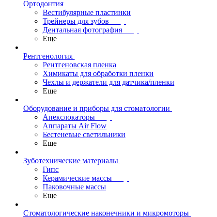
Ортодонтия
Вестибулярные пластинки
Трейнеры для зубов
Дентальная фотография
Еще
Рентгенология
Рентгеновская пленка
Химикаты для обработки пленки
Чехлы и держатели для датчика/пленки
Еще
Оборудование и приборы для стоматологии
Апекслокаторы
Аппараты Air Flow
Бестеневые светильники
Еще
Зуботехнические материалы
Гипс
Керамические массы
Паковочные массы
Еще
Стоматологические наконечники и микромоторы