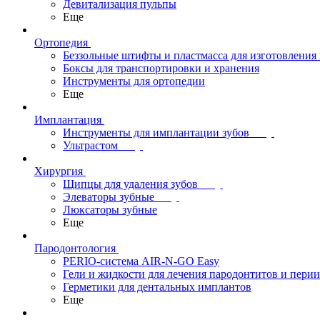
Девитализация пульпы
Еще
Ортопедия
Беззольные штифты и пластмасса для изготовления
Боксы для транспортировки и хранения
Инструменты для ортопедии
Еще
Имплантация
Инструменты для имплантации зубов
Ультрастом
Хирургия
Щипцы для удаления зубов
Элеваторы зубные
Люксаторы зубные
Еще
Пародонтология
PERIO-система AIR-N-GO Easy
Гели и жидкости для лечения пародонтитов и пери
Герметики для дентальных имплантов
Еще