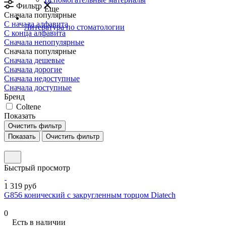
Фильтр
Еще
Сначала популярные
С начала алфавита
Литература по стоматологии
С конца алфавита
Сначала непопулярные
Сначала популярные
Сначала дешевые
Сначала дорогие
Сначала недоступные
Сначала доступные
Бренд
Coltene
Показать
Очистить фильтр
Очистить фильтр
Быстрый просмотр
1 319 руб
G856 конический с закругленным торцом Diatech
0
Есть в наличии