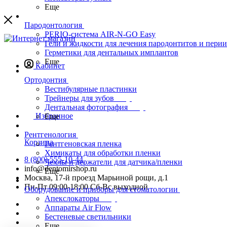
Еще
Пародонтология
PERIO-система AIR-N-GO Easy
Гели и жидкости для лечения пародонтитов и пери
Герметики для дентальных имплантов
Еще
Кабинет
Ортодонтия
Вестибулярные пластинки
Трейнеры для зубов
Дентальная фотография
Избранное
Еще
Рентгенология
Корзина
Рентгеновская пленка
Химикаты для обработки пленки
8 (800) 555-10-44
Чехлы и держатели для датчика/пленки
info@dentomirshop.ru
Еще
Москва, 17-й проезд Марьиной рощи, д.1
Пн-Пт 09:00-18:00 Сб-Вс выходной
Оборудование и приборы для стоматологии
Апекслокаторы
Аппараты Air Flow
Бестеневые светильники
Еще