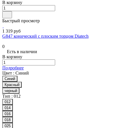
В корзину
Быстрый просмотр
1 319 руб
G847 конический с плоским торцом Diatech
0
Есть в наличии
В корзину
Подробнее
Цвет :
Синий
Синий
Красный
черный
Тип :
012
012
014
016
018
025