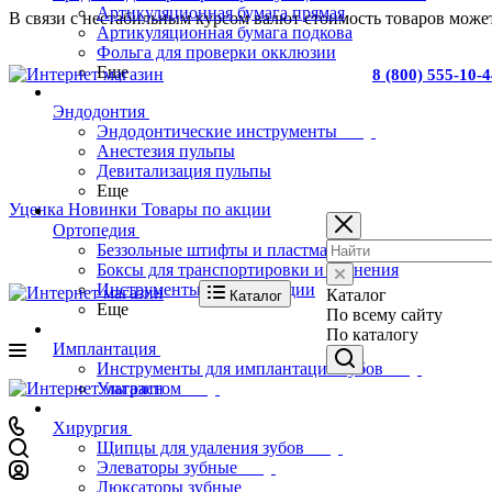
Артикуляционная бумага прямая
В связи с нестабильным курсом валют стоимость товаров может
Артикуляционная бумага подкова
Фольга для проверки окклюзии
Еще
8 (800) 555-10-
Эндодонтия
Эндодонтические инструменты
Анестезия пульпы
Девитализация пульпы
Еще
Уценка
Новинки
Товары по акции
Ортопедия
Беззольные штифты и пластмасса для изготовления
Боксы для транспортировки и хранения
Инструменты для ортопедии
Каталог
Каталог
Еще
По всему сайту
По каталогу
Имплантация
Инструменты для имплантации зубов
Ультрастом
Хирургия
Щипцы для удаления зубов
Элеваторы зубные
Люксаторы зубные