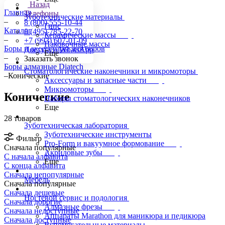
Назад
Главная
Телефоны
Зуботехнические материалы
–
8 (800) 555-10-44
Гипс
Каталог
8 (495) 785-22-70
Керамические массы
–
+7 (993) 607-01-09
Паковочные массы
Боры и аксессуары для боров
Доступен WhatsApp
Еще
–
Заказать звонок
Боры алмазные Diatech
Стоматологические наконечники и микромоторы
–
Конические
Аксессуары и запасные части
Микромоторы
Конические
Наборы стоматологических наконечников
Еще
28 товаров
Зуботехническая лаборатория
Зуботехнические инструменты
Фильтр
Pro-Form и вакуумное формование
Сначала популярные
Акриловые зубы
С начала алфавита
Еще
С конца алфавита
Сначала непопулярные
Мебель
Сначала популярные
Сначала дешевые
Ногтевой сервис и подология
Сначала дорогие
Алмазные фрезы
Сначала недоступные
Аппараты Marathon для маникюра и педикюра
Сначала доступные
Вспомогательные материалы