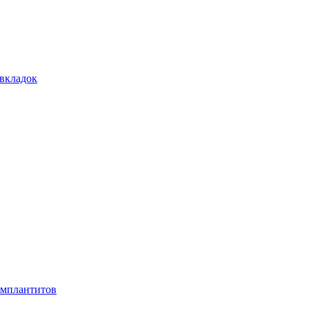
 вкладок
имплантитов