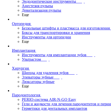
Эндодонтические инструменты
Анестезия пульпы
Девитализация пульпы
Еще
Ортопедия
Беззольные штифты и пластмасса для изготовления
Боксы для транспортировки и хранения
Инструменты для ортопедии
Еще
Имплантация
Инструменты для имплантации зубов
Ультрастом
Хирургия
Щипцы для удаления зубов
Элеваторы зубные
Люксаторы зубные
Еще
Пародонтология
PERIO-система AIR-N-GO Easy
Гели и жидкости для лечения пародонтитов и пери
Герметики для дентальных имплантов