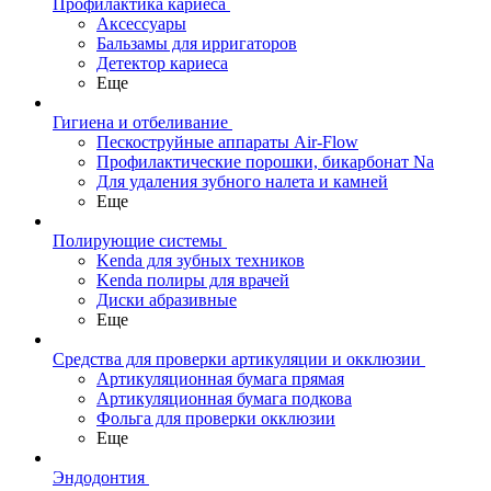
Профилактика кариеса
Аксессуары
Бальзамы для ирригаторов
Детектор кариеса
Еще
Гигиена и отбеливание
Пескоструйные аппараты Air-Flow
Профилактические порошки, бикарбонат Na
Для удаления зубного налета и камней
Еще
Полирующие системы
Kenda для зубных техников
Kenda полиры для врачей
Диски абразивные
Еще
Средства для проверки артикуляции и окклюзии
Артикуляционная бумага прямая
Артикуляционная бумага подкова
Фольга для проверки окклюзии
Еще
Эндодонтия