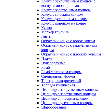
Конус с закругленным концом с
вогнутыми сторонами
Конус с заостренным концом
Конус с плоским концом
Конус с усеченным концом
Конус с шариком на конце
Купол
Маркер глубины
Линза
Обратный конус с воротничком
Обратный конус с закругленным
концом
Обратный конус с плоским концом
Пламя
Пулеобразные
Ромб
Ромб с плоским концом
Специальная форма
Торец цилиндрический
Торпеда коническая
Цилиндр с закругленным концом
Цилиндр с заостренным концом
Цилиндр с плоским концом
Цилиндр с усеченным концом
Шарообразные