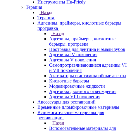
Инструменты Hu-Friedy
Терапия
Назад
Терапия
Адгезивы, праймеры, кислотные барьеры,
протравка
Назад
Адгезивы, праймеры, кислотные
барьеры, протравка
Протравка для дентина и эмали зубов
Адгезивы IV поколения
Адгезивы V поколения
Самопротравливающиеся адгезивы VI
и VII поколения
Активаторы и антимикробные агенты
Кислотные барьеры
Моделировочные жидкости
Адгезивы двойного отверждения
Адгезивы VIII поколения
Аксессуары для реставраций
Временные пломбировочные материалы
Вспомогательные материалы для
реставрации
Назад
Вспомогательные материалы для