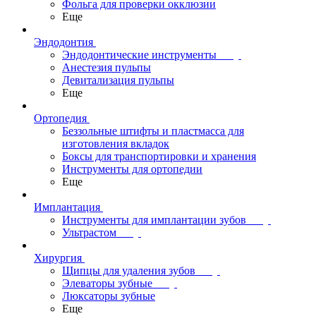
Фольга для проверки окклюзии
Еще
Эндодонтия
Эндодонтические инструменты
Анестезия пульпы
Девитализация пульпы
Еще
Ортопедия
Беззольные штифты и пластмасса для
изготовления вкладок
Боксы для транспортировки и хранения
Инструменты для ортопедии
Еще
Имплантация
Инструменты для имплантации зубов
Ультрастом
Хирургия
Щипцы для удаления зубов
Элеваторы зубные
Люксаторы зубные
Еще