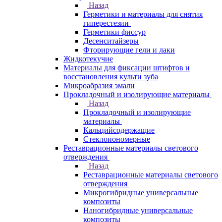
Назад
Герметики и материалы для снятия
гиперестезии
Герметики фиссур
Десенситайзеры
Фторирующие гели и лаки
Жидкотекучие
Материалы для фиксации штифтов и
восстановления культи зуба
Микроабразия эмали
Прокладочный и изолирующие материалы
Назад
Прокладочный и изолирующие
материалы
Кальцийсодержащие
Стеклоиономерные
Реставрационные материалы светового
отверждения
Назад
Реставрационные материалы светового
отверждения
Микрогибридные универсальные
композиты
Наногибридные универсальные
композиты