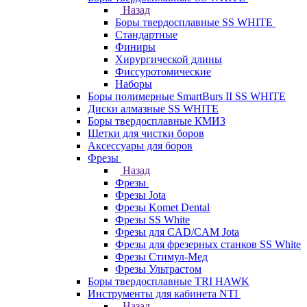
Назад
Боры твердосплавные SS WHITE
Стандартные
Финиры
Хирургической длины
Фиссуротомические
Наборы
Боры полимерные SmartBurs II SS WHITE
Диски алмазные SS WHITE
Боры твердосплавные КМИЗ
Щетки для чистки боров
Аксессуары для боров
Фрезы
Назад
Фрезы
Фрезы Jota
Фрезы Komet Dental
Фрезы SS White
Фрезы для CAD/CAM Jota
Фрезы для фрезерных станков SS White
Фрезы Стимул-Мед
Фрезы Ультрастом
Боры твердосплавные TRI HAWK
Инструменты для кабинета NTI
Назад