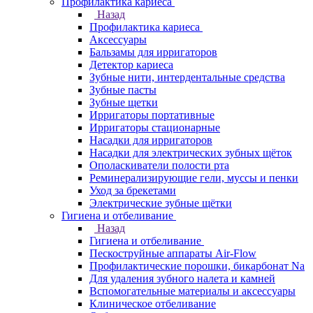
Профилактика кариеса
Назад
Профилактика кариеса
Аксессуары
Бальзамы для ирригаторов
Детектор кариеса
Зубные нити, интердентальные средства
Зубные пасты
Зубные щетки
Ирригаторы портативные
Ирригаторы стационарные
Насадки для ирригаторов
Насадки для электрических зубных щёток
Ополаскиватели полости рта
Реминерализирующие гели, муссы и пенки
Уход за брекетами
Электрические зубные щётки
Гигиена и отбеливание
Назад
Гигиена и отбеливание
Пескоструйные аппараты Air-Flow
Профилактические порошки, бикарбонат Na
Для удаления зубного налета и камней
Вспомогательные материалы и аксессуары
Клиническое отбеливание