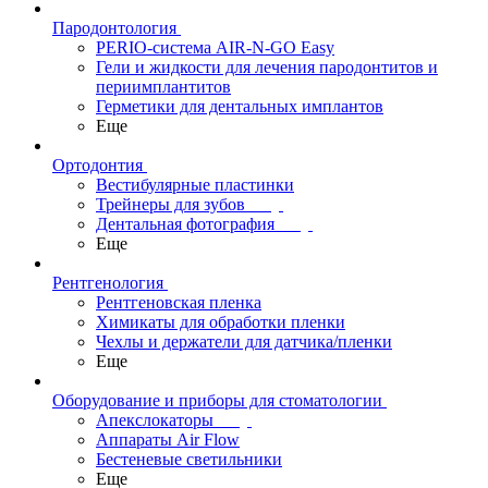
Пародонтология
PERIO-система AIR-N-GO Easy
Гели и жидкости для лечения пародонтитов и
периимплантитов
Герметики для дентальных имплантов
Еще
Ортодонтия
Вестибулярные пластинки
Трейнеры для зубов
Дентальная фотография
Еще
Рентгенология
Рентгеновская пленка
Химикаты для обработки пленки
Чехлы и держатели для датчика/пленки
Еще
Оборудование и приборы для стоматологии
Апекслокаторы
Аппараты Air Flow
Бестеневые светильники
Еще