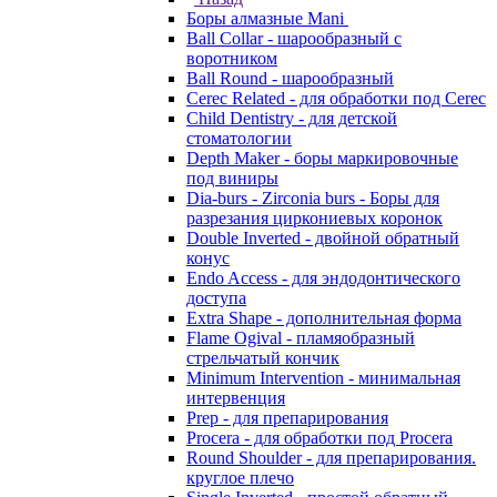
Боры алмазные Mani
Ball Collar - шарообразный c
воротником
Ball Round - шарообразный
Cerec Related - для обработки под Cerec
Child Dentistry - для детской
стоматологии
Depth Maker - боры маркировочные
под виниры
Dia-burs - Zirconia burs - Боры для
разрезания циркониевых коронок
Double Inverted - двойной обратный
конус
Endo Access - для эндодонтического
доступа
Extra Shape - дополнительная форма
Flame Ogival - пламяобразный
стрельчатый кончик
Minimum Intervention - минимальная
интервенция
Prep - для препарирования
Procera - для обработки под Procera
Round Shoulder - для препарирования.
круглое плечо