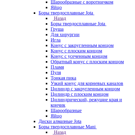
Шарообразные с воротничком
Яйцо
Боры твердосплавные Jota
Назад
Боры твердосплавные Jota
Груша
Для хирургии
Игла
Конус с закругленным концом
Конус с плоским концом
Конус с усеченным концом
Обратный конус с плоским концом
Пламя
Пуля
Тонкая пика
Узкий конус для корневых каналов
Цилиндр с закругленным концом
Цилиндр с плоским концом
Цилиндрический, режущие края и
кончик
Шарообразные
Яйцо
Диски алмазные Jota
Боры твердосплавные Mani
Назад