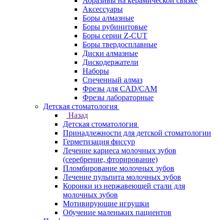
Абразивы на керамической связке
Аксессуары
Боры алмазные
Боры рубинитовые
Боры серии Z-CUT
Боры твердосплавные
Диски алмазные
Дискодержатели
Наборы
Спеченный алмаз
Фрезы для CAD/CAM
Фрезы лабораторные
Детская стоматология
Назад
Детская стоматология
Принадлежности для детской стоматологии
Герметизация фиссур
Лечение кариеса молочных зубов
(серебрение, фторирование)
Пломбирование молочных зубов
Лечение пульпита молочных зубов
Коронки из нержавеющей стали для
молочных зубов
Мотивирующие игрушки
Обучение маленьких пациентов