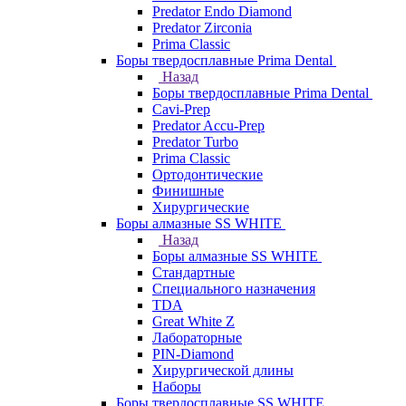
Predator Endo Diamond
Predator Zirconia
Prima Classic
Боры твердосплавные Prima Dental
Назад
Боры твердосплавные Prima Dental
Cavi-Prep
Predator Accu-Prep
Predator Turbo
Prima Classic
Ортодонтические
Финишные
Хирургические
Боры алмазные SS WHITE
Назад
Боры алмазные SS WHITE
Стандартные
Специального назначения
TDA
Great White Z
Лабораторные
PIN-Diamond
Хирургической длины
Наборы
Боры твердосплавные SS WHITE