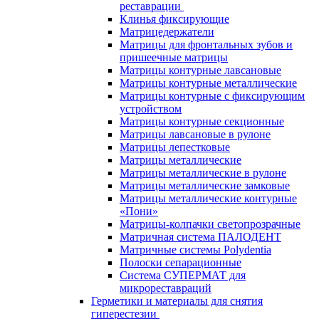
реставрации
Клинья фиксирующие
Матрицедержатели
Матрицы для фронтальных зубов и
пришеечные матрицы
Матрицы контурные лавсановые
Матрицы контурные металлические
Матрицы контурные с фиксирующим
устройством
Матрицы контурные секционные
Матрицы лавсановые в рулоне
Матрицы лепестковые
Матрицы металлические
Матрицы металлические в рулоне
Матрицы металлические замковые
Матрицы металлические контурные
«Пони»
Матрицы-колпачки светопрозрачные
Матричная система ПАЛОДЕНТ
Матричные системы Polydentia
Полоски сепарационные
Система СУПЕРМАТ для
микрореставраций
Герметики и материалы для снятия
гиперестезии