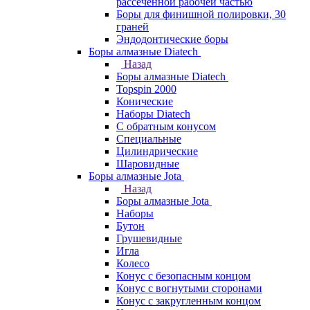
рассеченной рабочей частью
Боры для финишной полировки, 30
граней
Эндодонтические боры
Боры алмазные Diatech
Назад
Боры алмазные Diatech
Topspin 2000
Конические
Наборы Diatech
С обратным конусом
Специальные
Цилиндрические
Шаровидные
Боры алмазные Jota
Назад
Боры алмазные Jota
Наборы
Бутон
Грушевидные
Игла
Колесо
Конус с безопасным концом
Конус с вогнутыми сторонами
Конус с закругленным концом