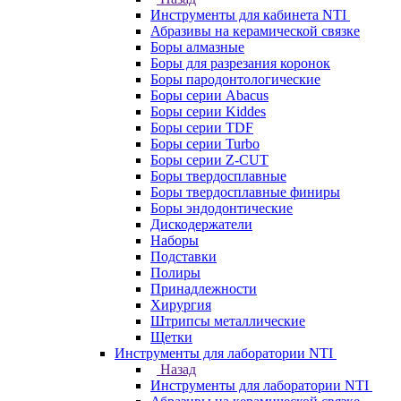
Инструменты для кабинета NTI
Абразивы на керамической связке
Боры алмазные
Боры для разрезания коронок
Боры пародонтологические
Боры серии Abacus
Боры серии Kiddes
Боры серии TDF
Боры серии Turbo
Боры серии Z-CUT
Боры твердосплавные
Боры твердосплавные финиры
Боры эндодонтические
Дискодержатели
Наборы
Подставки
Полиры
Принадлежности
Хирургия
Штрипсы металлические
Щетки
Инструменты для лаборатории NTI
Назад
Инструменты для лаборатории NTI