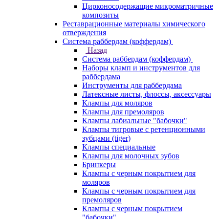
Цирконосодержащие микроматричные
композиты
Реставрационные материалы химического
отверждения
Система раббердам (коффердам)
Назад
Система раббердам (коффердам)
Наборы кламп и инструментов для
раббердама
Инструменты для раббердама
Латексные листы, флоссы, аксессуары
Клампы для моляров
Клампы для премоляров
Клампы лабиальные "бабочки"
Клампы тигровые с ретенционными
зубцами (tiger)
Клампы специальные
Клампы для молочных зубов
Бринкеры
Клампы с черным покрытием для
моляров
Клампы с черным покрытием для
премоляров
Клампы с черным покрытием
"бабочки"