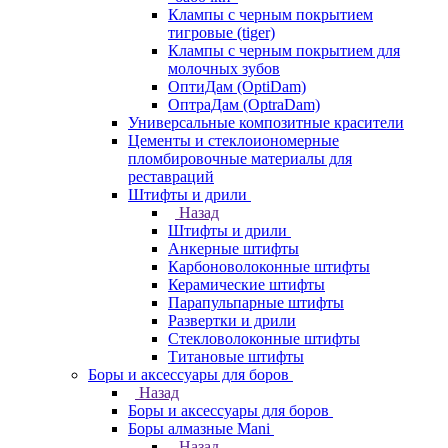
Клампы с черным покрытием
тигровые (tiger)
Клампы с черным покрытием для
молочных зубов
ОптиДам (OptiDam)
ОптраДам (OptraDam)
Универсальные композитные красители
Цементы и стеклоиономерные
пломбировочные материалы для
реставраций
Штифты и дрили
Назад
Штифты и дрили
Анкерные штифты
Карбоноволоконные штифты
Керамические штифты
Парапульпарные штифты
Развертки и дрили
Стекловолоконные штифты
Титановые штифты
Боры и аксессуары для боров
Назад
Боры и аксессуары для боров
Боры алмазные Mani
Назад