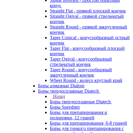
Single Inverted - простой обратный
конус
Straight Flat - прямой плоский кончик
Straight Ogival - прямой стрельчатый
кончик
Straight Round - прямой закругленный
кончик
Taper Conical - конусообразный острый
кончик
Taper Flat - конусообразный плоский
кончик
Taper Ogival - конусообразный
стрельчатый кончик
Taper Round - конусообразный
закругленный кончик
Wheet Round - колесо круглый край
Боры алмазные Dialom
Боры твердосплавные Diatech
Назад
Боры твердосплавные Diatech
Боры Speedster
Боры для препарирования и
полировки, 12 граней
Боры для препарирования, 6-8 граней
Боры для тонкого препарирования с