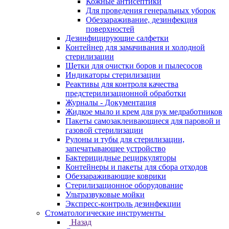
Кожные антисептики
Для проведения генеральных уборок
Обеззараживание, дезинфекция
поверхностей
Дезинфицирующие салфетки
Контейнер для замачивания и холодной
стерилизации
Щетки для очистки боров и пылесосов
Индикаторы стерилизации
Реактивы для контроля качества
предстерилизационной обработки
Журналы - Документация
Жидкое мыло и крем для рук медработников
Пакеты самозаклеивающиеся для паровой и
газовой стерилизации
Рулоны и тубы для стерилизации,
запечатывающее устройство
Бактерицидные рециркуляторы
Контейнеры и пакеты для сбора отходов
Обеззараживающие коврики
Стерилизационное оборудование
Ультразвуковые мойки
Экспресс-контроль дезинфекции
Стоматологические инструменты
Назад