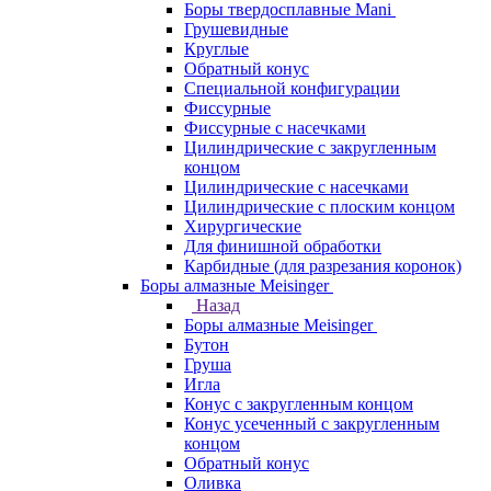
Боры твердосплавные Mani
Грушевидные
Круглые
Обратный конус
Специальной конфигурации
Фиссурные
Фиссурные с насечками
Цилиндрические с закругленным
концом
Цилиндрические с насечками
Цилиндрические с плоским концом
Хирургические
Для финишной обработки
Карбидные (для разрезания коронок)
Боры алмазные Meisinger
Назад
Боры алмазные Meisinger
Бутон
Груша
Игла
Конус c закругленным концом
Конус усеченный c закругленным
концом
Обратный конус
Оливка