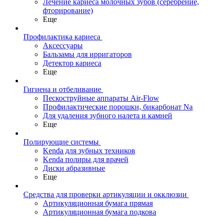
Лечение кариеса молочных зубов (серебрение,
фторирование)
Еще
Профилактика кариеса
Аксессуары
Бальзамы для ирригаторов
Детектор кариеса
Еще
Гигиена и отбеливание
Пескоструйные аппараты Air-Flow
Профилактические порошки, бикарбонат Na
Для удаления зубного налета и камней
Еще
Полирующие системы
Kenda для зубных техников
Kenda полиры для врачей
Диски абразивные
Еще
Средства для проверки артикуляции и окклюзии
Артикуляционная бумага прямая
Артикуляционная бумага подкова