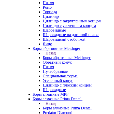
Пламя
Ромб
Торпеда
Цилиндр
Цилиндр с закругленным концом
Цилиндр с усеченным концом
Шаровидные
Шаровидные на длинной ножке
Шаровидный с юбочкой
Яйцо
Боры абразивные Meisinger
Назад
Боры абразивные Meisinger
Обратный конус
Пламя
Пулеобразные
Специальная форма
Усеченный конус
Цилиндр с плоским концом
Шаровидные
Боры алмазные MPF
Боры алмазные Prima Dental
Назад
Боры алмазные Prima Dental
Predator Diamond