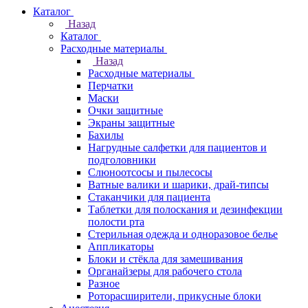
Каталог
Назад
Каталог
Расходные материалы
Назад
Расходные материалы
Перчатки
Маски
Очки защитные
Экраны защитные
Бахилы
Нагрудные салфетки для пациентов и
подголовники
Слюноотсосы и пылесосы
Ватные валики и шарики, драй-типсы
Стаканчики для пациента
Таблетки для полоскания и дезинфекции
полости рта
Стерильная одежда и одноразовое белье
Аппликаторы
Блоки и стёкла для замешивания
Органайзеры для рабочего стола
Разное
Роторасширители, прикусные блоки