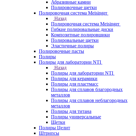
Абразивные камни
Полировочные щетки
Полировочная система Meisinger
Назад
Полировочная система Meisinger
Гибкие полировальные диски
Композитные полировщики
Полировальные щетки
Эластичные полиры
Полировочные пасты
Полиры
Полиры для лаборатории NTI
Назад
Полиры для лаборатории NTI
Полиры для керамики
Полиры для пластмасс
Полиры для сплавов благородных
металлов
Полиры для сплавов неблагородных
металлов
Полиры для титана
Полиры универсальные
Щетки
Полиры Целит
Штрипсы