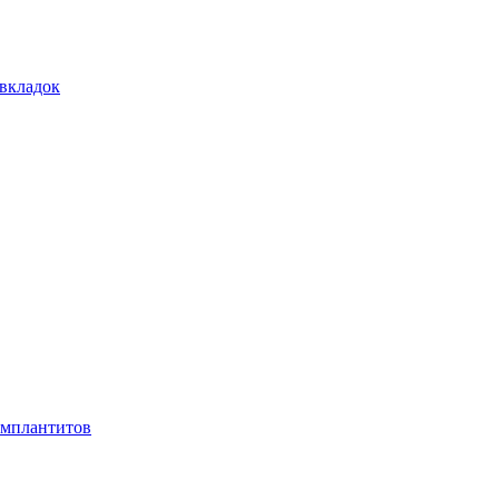
 вкладок
имплантитов