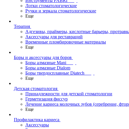
Инструменты FABRI
Лотки стоматологические
Ручки и зеркала стоматологические
Еще
Терапия
Адгезивы, праймеры, кислотные барьеры, протравк
Аксессуары для реставраций
Временные пломбировочные материалы
Еще
Боры и аксессуары для боров
Боры алмазные Mani
Боры алмазные Dialom
Боры твердосплавные Diatech
Еще
Детская стоматология
Принадлежности для детской стоматологии
Герметизация фиссур
Лечение кариеса молочных зубов (серебрение, фто
Еще
Профилактика кариеса
Аксессуары