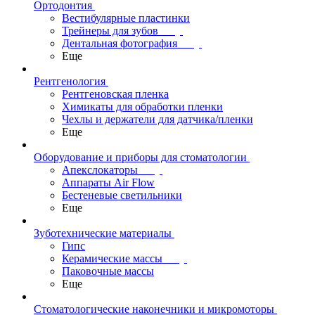
Ортодонтия
Вестибулярные пластинки
Трейнеры для зубов
Дентальная фотография
Еще
Рентгенология
Рентгеновская пленка
Химикаты для обработки пленки
Чехлы и держатели для датчика/пленки
Еще
Оборудование и приборы для стоматологии
Апекслокаторы
Аппараты Air Flow
Бестеневые светильники
Еще
Зуботехнические материалы
Гипс
Керамические массы
Паковочные массы
Еще
Стоматологические наконечники и микромоторы