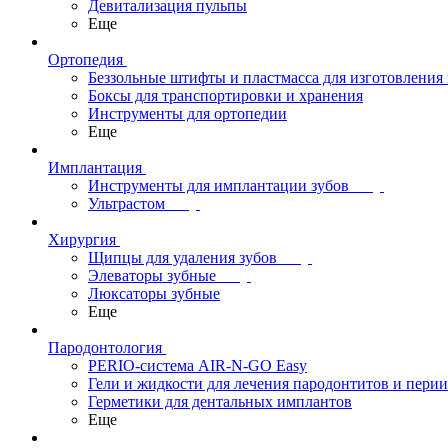
Девитализация пульпы
Еще
Ортопедия
Беззольные штифты и пластмасса для изготовления
Боксы для транспортировки и хранения
Инструменты для ортопедии
Еще
Имплантация
Инструменты для имплантации зубов
Ультрастом
Хирургия
Щипцы для удаления зубов
Элеваторы зубные
Люксаторы зубные
Еще
Пародонтология
PERIO-система AIR-N-GO Easy
Гели и жидкости для лечения пародонтитов и пери
Герметики для дентальных имплантов
Еще