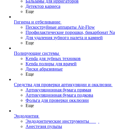
Бальзамы для ирригаторов
Детектор кариеса
Еще
Гигиена и отбеливание
Пескоструйные аппараты Air-Flow
Профилактические порошки, бикарбонат Na
Для удаления зубного налета и камней
Еще
Полирующие системы
Kenda для зубных техников
Kenda полиры для врачей
Диски абразивные
Еще
Средства для проверки артикуляции и окклюзии
Артикуляционная бумага прямая
Артикуляционная бумага подкова
Фольга для проверки окклюзии
Еще
Эндодонтия
Эндодонтические инструменты
Анестезия пульпы