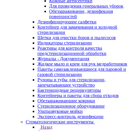
Кожные антисептики
Для проведения генеральных уборок
Обеззараживание, дезинфекция
поверхностей
Дезинфицирующие салфетки
Контейнер для замачивания и холодной
стерилизации
Щетки для очистки боров и пылесосов
Индикаторы стерилизации
Реактивы для контроля качества
предстерилизационной обработки
Журналы - Документация
Жидкое мыло и крем для рук медработников
Пакеты самозаклеивающиеся для паровой и
газовой стерилизации
Рулоны и тубы для стерилизации,
запечатывающее устройство
Бактерицидные рециркуляторы
Контейнеры и пакеты для сбора отходов
Обеззараживающие коврики
Стерилизационное оборудование
Ультразвуковые мойки
Экспресс-контроль дезинфекции
Стоматологические инструменты
Назад