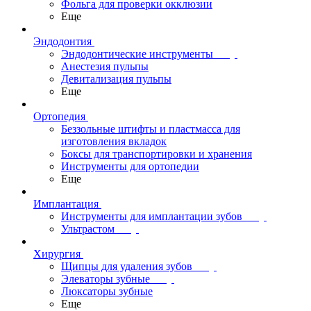
Фольга для проверки окклюзии
Еще
Эндодонтия
Эндодонтические инструменты
Анестезия пульпы
Девитализация пульпы
Еще
Ортопедия
Беззольные штифты и пластмасса для
изготовления вкладок
Боксы для транспортировки и хранения
Инструменты для ортопедии
Еще
Имплантация
Инструменты для имплантации зубов
Ультрастом
Хирургия
Щипцы для удаления зубов
Элеваторы зубные
Люксаторы зубные
Еще