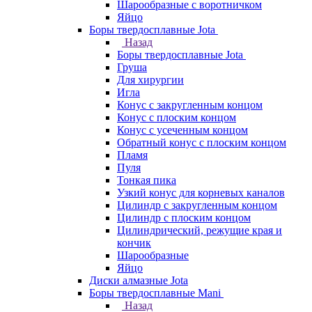
Шарообразные с воротничком
Яйцо
Боры твердосплавные Jota
Назад
Боры твердосплавные Jota
Груша
Для хирургии
Игла
Конус с закругленным концом
Конус с плоским концом
Конус с усеченным концом
Обратный конус с плоским концом
Пламя
Пуля
Тонкая пика
Узкий конус для корневых каналов
Цилиндр с закругленным концом
Цилиндр с плоским концом
Цилиндрический, режущие края и
кончик
Шарообразные
Яйцо
Диски алмазные Jota
Боры твердосплавные Mani
Назад