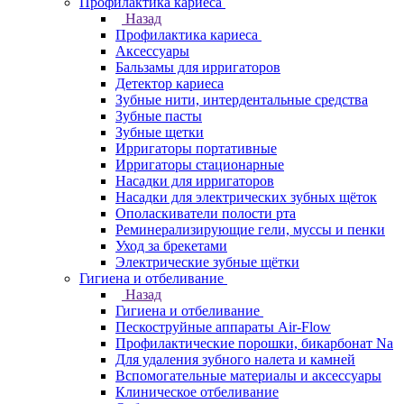
Профилактика кариеса
Назад
Профилактика кариеса
Аксессуары
Бальзамы для ирригаторов
Детектор кариеса
Зубные нити, интердентальные средства
Зубные пасты
Зубные щетки
Ирригаторы портативные
Ирригаторы стационарные
Насадки для ирригаторов
Насадки для электрических зубных щёток
Ополаскиватели полости рта
Реминерализирующие гели, муссы и пенки
Уход за брекетами
Электрические зубные щётки
Гигиена и отбеливание
Назад
Гигиена и отбеливание
Пескоструйные аппараты Air-Flow
Профилактические порошки, бикарбонат Na
Для удаления зубного налета и камней
Вспомогательные материалы и аксессуары
Клиническое отбеливание