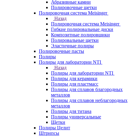
Абразивные камни
Полировочные щетки
Полировочная система Meisinger
Назад
Полировочная система Meisinger
Гибкие полировальные диски
Композитные полировщики
Полировальные щетки
Эластичные полиры
Полировочные пасты
Полиры
Полиры для лаборатории NTI
Назад
Полиры для лаборатории NTI
Полиры для керамики
Полиры для пластмасс
Полиры для сплавов благородных
металлов
Полиры для сплавов неблагородных
металлов
Полиры для титана
Полиры универсальные
Щетки
Полиры Целит
Штрипсы