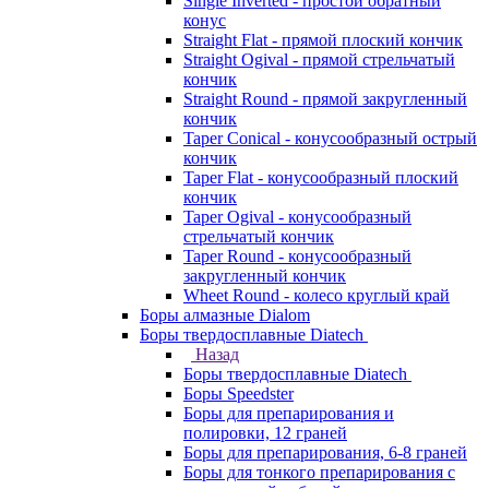
Single Inverted - простой обратный
конус
Straight Flat - прямой плоский кончик
Straight Ogival - прямой стрельчатый
кончик
Straight Round - прямой закругленный
кончик
Taper Conical - конусообразный острый
кончик
Taper Flat - конусообразный плоский
кончик
Taper Ogival - конусообразный
стрельчатый кончик
Taper Round - конусообразный
закругленный кончик
Wheet Round - колесо круглый край
Боры алмазные Dialom
Боры твердосплавные Diatech
Назад
Боры твердосплавные Diatech
Боры Speedster
Боры для препарирования и
полировки, 12 граней
Боры для препарирования, 6-8 граней
Боры для тонкого препарирования с