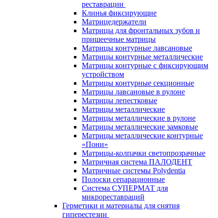
реставрации
Клинья фиксирующие
Матрицедержатели
Матрицы для фронтальных зубов и
пришеечные матрицы
Матрицы контурные лавсановые
Матрицы контурные металлические
Матрицы контурные с фиксирующим
устройством
Матрицы контурные секционные
Матрицы лавсановые в рулоне
Матрицы лепестковые
Матрицы металлические
Матрицы металлические в рулоне
Матрицы металлические замковые
Матрицы металлические контурные
«Пони»
Матрицы-колпачки светопрозрачные
Матричная система ПАЛОДЕНТ
Матричные системы Polydentia
Полоски сепарационные
Система СУПЕРМАТ для
микрореставраций
Герметики и материалы для снятия
гиперестезии