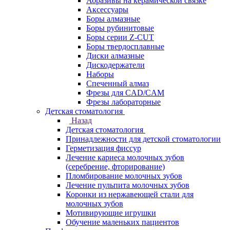
Абразивы на керамической связке
Аксессуары
Боры алмазные
Боры рубинитовые
Боры серии Z-CUT
Боры твердосплавные
Диски алмазные
Дискодержатели
Наборы
Спеченный алмаз
Фрезы для CAD/CAM
Фрезы лабораторные
Детская стоматология
Назад
Детская стоматология
Принадлежности для детской стоматологии
Герметизация фиссур
Лечение кариеса молочных зубов
(серебрение, фторирование)
Пломбирование молочных зубов
Лечение пульпита молочных зубов
Коронки из нержавеющей стали для
молочных зубов
Мотивирующие игрушки
Обучение маленьких пациентов