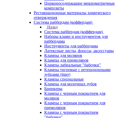
Цирконосодержащие микроматричные
композиты
Реставрационные материалы химического
отверждения
Система раббердам (коффердам)
Назад
Система раббердам (коффердам)
Наборы кламп и инструментов для
раббердама
Инструменты для раббердама
Латексные листы, флоссы, аксессуары
Клампы для моляров
Клампы для премоляров
Клампы лабиальные "бабочки"
Клампы тигровые с ретенционными
зубцами (tiger)
Клампы специальные
Клампы для молочных зубов
Бринкеры
Клампы с черным покрытием для
моляров
Клампы с черным покрытием для
премоляров
Клампы с черным покрытием
"бабочки"