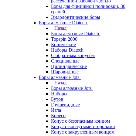
рассеченной рабочей частью
Боры для финишной полировки, 30
граней
Эндодонтические боры
Боры алмазные Diatech
Назад
Боры алмазные Diatech
Topspin 2000
Конические
Наборы Diatech
С обратным конусом
Специальные
Цилиндрические
Шаровидные
Боры алмазные Jota
Назад
Боры алмазные Jota
Наборы
Бутон
Грушевидные
Игла
Колесо
Конус с безопасным концом
Конус с вогнутыми сторонами
Конус с закругленным концом