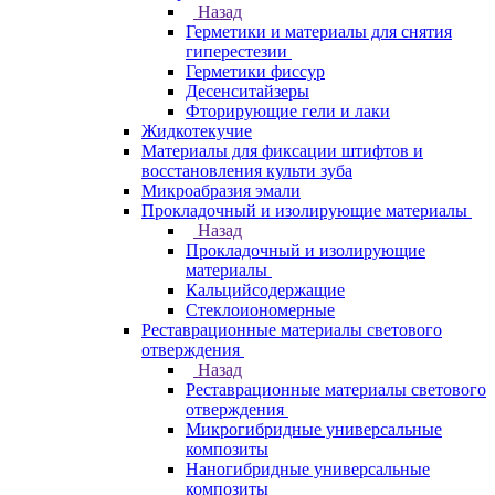
Назад
Герметики и материалы для снятия
гиперестезии
Герметики фиссур
Десенситайзеры
Фторирующие гели и лаки
Жидкотекучие
Материалы для фиксации штифтов и
восстановления культи зуба
Микроабразия эмали
Прокладочный и изолирующие материалы
Назад
Прокладочный и изолирующие
материалы
Кальцийсодержащие
Стеклоиономерные
Реставрационные материалы светового
отверждения
Назад
Реставрационные материалы светового
отверждения
Микрогибридные универсальные
композиты
Наногибридные универсальные
композиты