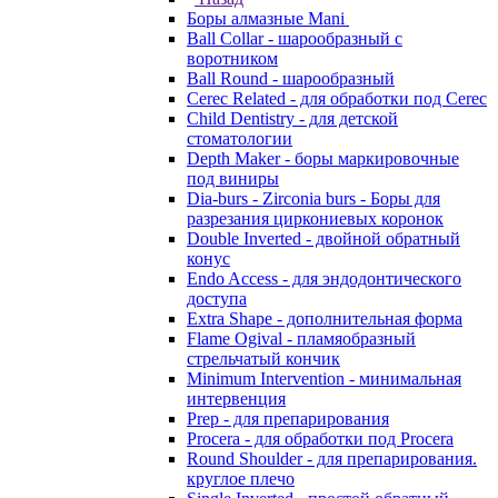
Боры алмазные Mani
Ball Collar - шарообразный c
воротником
Ball Round - шарообразный
Cerec Related - для обработки под Cerec
Child Dentistry - для детской
стоматологии
Depth Maker - боры маркировочные
под виниры
Dia-burs - Zirconia burs - Боры для
разрезания циркониевых коронок
Double Inverted - двойной обратный
конус
Endo Access - для эндодонтического
доступа
Extra Shape - дополнительная форма
Flame Ogival - пламяобразный
стрельчатый кончик
Minimum Intervention - минимальная
интервенция
Prep - для препарирования
Procera - для обработки под Procera
Round Shoulder - для препарирования.
круглое плечо