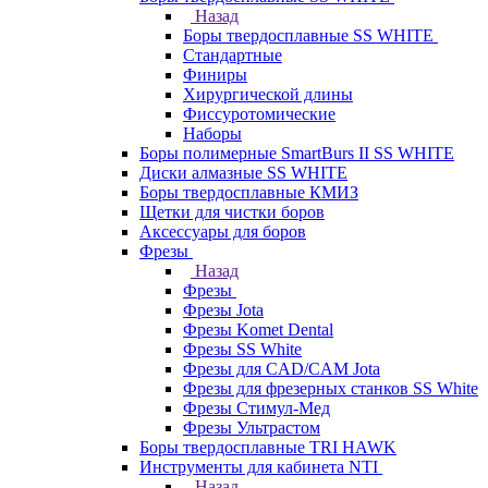
Назад
Боры твердосплавные SS WHITE
Стандартные
Финиры
Хирургической длины
Фиссуротомические
Наборы
Боры полимерные SmartBurs II SS WHITE
Диски алмазные SS WHITE
Боры твердосплавные КМИЗ
Щетки для чистки боров
Аксессуары для боров
Фрезы
Назад
Фрезы
Фрезы Jota
Фрезы Komet Dental
Фрезы SS White
Фрезы для CAD/CAM Jota
Фрезы для фрезерных станков SS White
Фрезы Стимул-Мед
Фрезы Ультрастом
Боры твердосплавные TRI HAWK
Инструменты для кабинета NTI
Назад