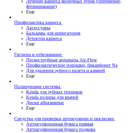
Лечение кариеса молочных зубов (серебрение,
фторирование)
Еще
Профилактика кариеса
Аксессуары
Бальзамы для ирригаторов
Детектор кариеса
Еще
Гигиена и отбеливание
Пескоструйные аппараты Air-Flow
Профилактические порошки, бикарбонат Na
Для удаления зубного налета и камней
Еще
Полирующие системы
Kenda для зубных техников
Kenda полиры для врачей
Диски абразивные
Еще
Средства для проверки артикуляции и окклюзии
Артикуляционная бумага прямая
Артикуляционная бумага подкова