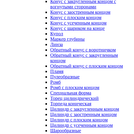
Конус с закругленным концом с
вогнутыми сторонами
Конус с заостренным концом
Конус с плоским концом
Конус с усеченным концом
Конус с шариком на конце
Купол
Маркер глубины
Линза
Обратный конус с воротничком
Обратный конус с закругленным
концом
Обратный конус с плоским концом
Пламя
Пулеобразные
Ромб
Ромб с плоским концом
Специальная форма
Торец цилиндрический
Торпеда коническая
Цилиндр с закругленным концом
Цилиндр с заостренным концом
Цилиндр с плоским концом
Цилиндр с усеченным концом
Шарообразные