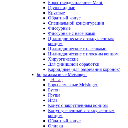
Боры твердосплавные Mani
Грушевидные
Круглые
Обратный конус
Специальной конфигурации
Фиссурные
Фиссурные с насечками
Цилиндрические с закругленным
концом
Цилиндрические с насечками
Цилиндрические с плоским концом
Хирургические
Для финишной обработки
Карбидные (для разрезания коронок)
Боры алмазные Meisinger
Назад
Боры алмазные Meisinger
Бутон
Груша
Игла
Конус c закругленным концом
Конус усеченный c закругленным
концом
Обратный конус
Оливка