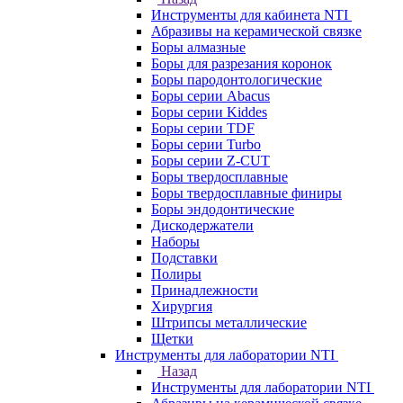
Инструменты для кабинета NTI
Абразивы на керамической связке
Боры алмазные
Боры для разрезания коронок
Боры пародонтологические
Боры серии Abacus
Боры серии Kiddes
Боры серии TDF
Боры серии Turbo
Боры серии Z-CUT
Боры твердосплавные
Боры твердосплавные финиры
Боры эндодонтические
Дискодержатели
Наборы
Подставки
Полиры
Принадлежности
Хирургия
Штрипсы металлические
Щетки
Инструменты для лаборатории NTI
Назад
Инструменты для лаборатории NTI