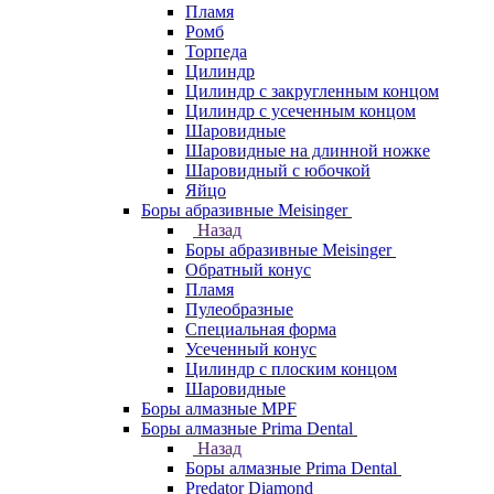
Пламя
Ромб
Торпеда
Цилиндр
Цилиндр с закругленным концом
Цилиндр с усеченным концом
Шаровидные
Шаровидные на длинной ножке
Шаровидный с юбочкой
Яйцо
Боры абразивные Meisinger
Назад
Боры абразивные Meisinger
Обратный конус
Пламя
Пулеобразные
Специальная форма
Усеченный конус
Цилиндр с плоским концом
Шаровидные
Боры алмазные MPF
Боры алмазные Prima Dental
Назад
Боры алмазные Prima Dental
Predator Diamond