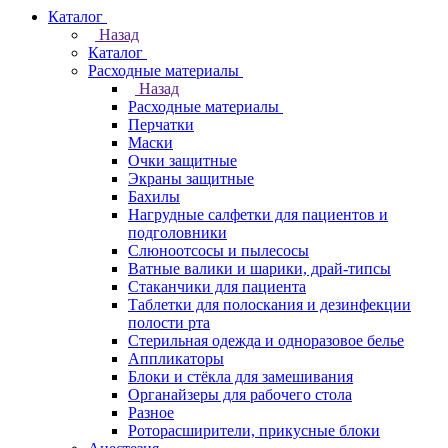
Каталог
Назад
Каталог
Расходные материалы
Назад
Расходные материалы
Перчатки
Маски
Очки защитные
Экраны защитные
Бахилы
Нагрудные салфетки для пациентов и
подголовники
Слюноотсосы и пылесосы
Ватные валики и шарики, драй-типсы
Стаканчики для пациента
Таблетки для полоскания и дезинфекции
полости рта
Стерильная одежда и одноразовое белье
Аппликаторы
Блоки и стёкла для замешивания
Органайзеры для рабочего стола
Разное
Роторасширители, прикусные блоки