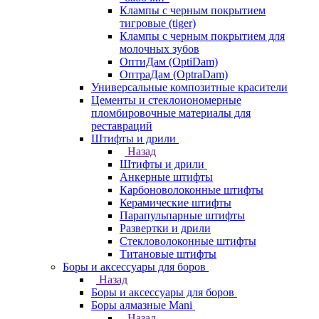
Клампы с черным покрытием
тигровые (tiger)
Клампы с черным покрытием для
молочных зубов
ОптиДам (OptiDam)
ОптраДам (OptraDam)
Универсальные композитные красители
Цементы и стеклоиономерные
пломбировочные материалы для
реставраций
Штифты и дрили
Назад
Штифты и дрили
Анкерные штифты
Карбоноволоконные штифты
Керамические штифты
Парапульпарные штифты
Развертки и дрили
Стекловолоконные штифты
Титановые штифты
Боры и аксессуары для боров
Назад
Боры и аксессуары для боров
Боры алмазные Mani
Назад