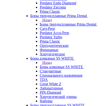
Predator Endo Diamond
Predator Zirconia
Prima Classic
Боры твердосплавные Prima Dental
Назад
Боры твердосплавные Prima Dental
Cavi-Prep
Predator Accu-Prep
Predator Turbo
Prima Classic
Ортодонтические
Финишные
Хирургические
Боры алмазные SS WHITE
Назад
Боры алмазные SS WHITE
Стандартные
Специального назначения
TDA
Great White Z
Лабораторные
PIN-Diamond
Хирургической длины
Наборы
Боры твердосплавные SS WHITE