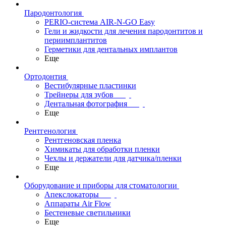
Пародонтология
PERIO-система AIR-N-GO Easy
Гели и жидкости для лечения пародонтитов и
периимплантитов
Герметики для дентальных имплантов
Еще
Ортодонтия
Вестибулярные пластинки
Трейнеры для зубов
Дентальная фотография
Еще
Рентгенология
Рентгеновская пленка
Химикаты для обработки пленки
Чехлы и держатели для датчика/пленки
Еще
Оборудование и приборы для стоматологии
Апекслокаторы
Аппараты Air Flow
Бестеневые светильники
Еще