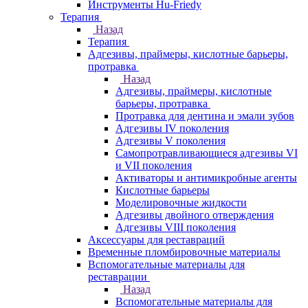
Инструменты Hu-Friedy
Терапия
Назад
Терапия
Адгезивы, праймеры, кислотные барьеры,
протравка
Назад
Адгезивы, праймеры, кислотные
барьеры, протравка
Протравка для дентина и эмали зубов
Адгезивы IV поколения
Адгезивы V поколения
Самопротравливающиеся адгезивы VI
и VII поколения
Активаторы и антимикробные агенты
Кислотные барьеры
Моделировочные жидкости
Адгезивы двойного отверждения
Адгезивы VIII поколения
Аксессуары для реставраций
Временные пломбировочные материалы
Вспомогательные материалы для
реставрации
Назад
Вспомогательные материалы для