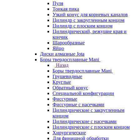
Пуля
Тонкая пика
Узкий конус для корневых каналов
Цилиндр с закругленным концом
Цилиндр с плоским концом
Цилиндрический, режущие края и
кончик
Шарообразные
Яйцо
Диски алмазные Jota
Боры твердосплавные Mani
Назад
Боры твердосплавные Mani
Грушевидные
Круглые
Обратный конус
Специальной конфигурации
Фиссурные
Фиссурные с насечками
Цилиндрические с закругленным
концом
Цилиндрические с насечками
Цилиндрические с плоским концом
Хирургические
Для финишной обработки