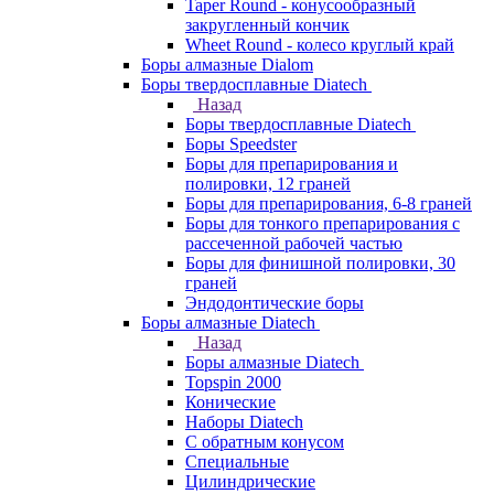
Taper Round - конусообразный
закругленный кончик
Wheet Round - колесо круглый край
Боры алмазные Dialom
Боры твердосплавные Diatech
Назад
Боры твердосплавные Diatech
Боры Speedster
Боры для препарирования и
полировки, 12 граней
Боры для препарирования, 6-8 граней
Боры для тонкого препарирования с
рассеченной рабочей частью
Боры для финишной полировки, 30
граней
Эндодонтические боры
Боры алмазные Diatech
Назад
Боры алмазные Diatech
Topspin 2000
Конические
Наборы Diatech
С обратным конусом
Специальные
Цилиндрические