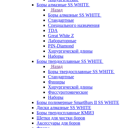
Боры алмазные SS WHITE
Назад
Боры алмазные SS WHITE
Стандартные
Специального назначения
TDA
Great White Z
Лабораторные
PIN-Diamond
Хирургической длины
Наборы
Боры твердосплавные SS WHITE
Назад
Боры твердосплавные SS WHITE
Стандартные
Финиры
Хирургической длины
Фиссуротомические
Наборы
Боры полимерные SmartBurs II SS WHITE
Диски алмазные SS WHITE
Боры твердосплавные КМИЗ
Щетки для чистки боров
Аксессуары для боров