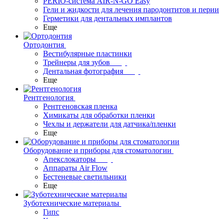
PERIO-система AIR-N-GO Easy
Гели и жидкости для лечения пародонтитов и пери
Герметики для дентальных имплантов
Еще
Ортодонтия
Вестибулярные пластинки
Трейнеры для зубов
Дентальная фотография
Еще
Рентгенология
Рентгеновская пленка
Химикаты для обработки пленки
Чехлы и держатели для датчика/пленки
Еще
Оборудование и приборы для стоматологии
Апекслокаторы
Аппараты Air Flow
Бестеневые светильники
Еще
Зуботехнические материалы
Гипс