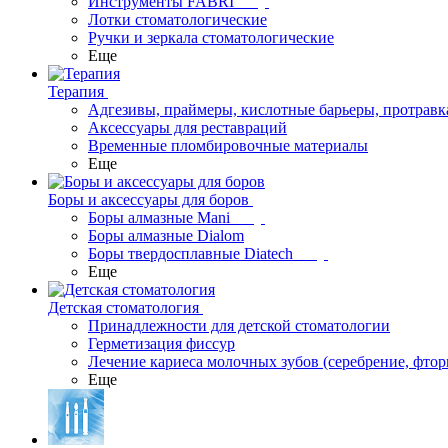
Инструменты FABRI
Лотки стоматологические
Ручки и зеркала стоматологические
Еще
Терапия
Адгезивы, праймеры, кислотные барьеры, протравк
Аксессуары для реставраций
Временные пломбировочные материалы
Еще
Боры и аксессуары для боров
Боры алмазные Mani
Боры алмазные Dialom
Боры твердосплавные Diatech
Еще
Детская стоматология
Принадлежности для детской стоматологии
Герметизация фиссур
Лечение кариеса молочных зубов (серебрение, фто
Еще