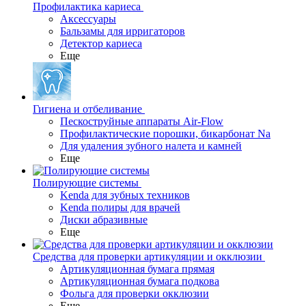
Профилактика кариеса
Аксессуары
Бальзамы для ирригаторов
Детектор кариеса
Еще
Гигиена и отбеливание
Пескоструйные аппараты Air-Flow
Профилактические порошки, бикарбонат Na
Для удаления зубного налета и камней
Еще
Полирующие системы
Kenda для зубных техников
Kenda полиры для врачей
Диски абразивные
Еще
Средства для проверки артикуляции и окклюзии
Артикуляционная бумага прямая
Артикуляционная бумага подкова
Фольга для проверки окклюзии
Еще