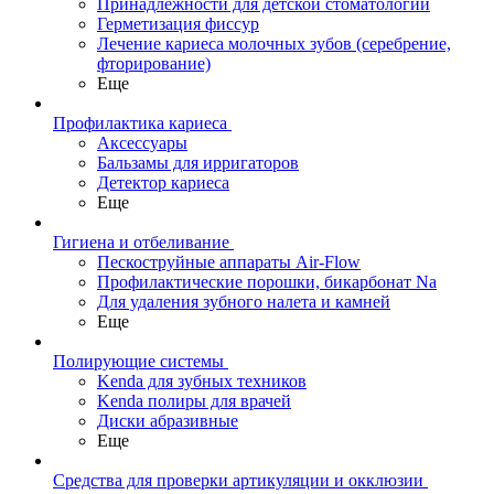
Принадлежности для детской стоматологии
Герметизация фиссур
Лечение кариеса молочных зубов (серебрение,
фторирование)
Еще
Профилактика кариеса
Аксессуары
Бальзамы для ирригаторов
Детектор кариеса
Еще
Гигиена и отбеливание
Пескоструйные аппараты Air-Flow
Профилактические порошки, бикарбонат Na
Для удаления зубного налета и камней
Еще
Полирующие системы
Kenda для зубных техников
Kenda полиры для врачей
Диски абразивные
Еще
Средства для проверки артикуляции и окклюзии