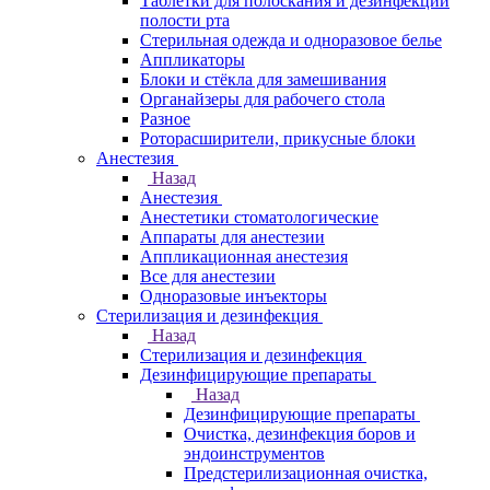
Таблетки для полоскания и дезинфекции
полости рта
Стерильная одежда и одноразовое белье
Аппликаторы
Блоки и стёкла для замешивания
Органайзеры для рабочего стола
Разное
Роторасширители, прикусные блоки
Анестезия
Назад
Анестезия
Анестетики стоматологические
Аппараты для анестезии
Аппликационная анестезия
Все для анестезии
Одноразовые инъекторы
Стерилизация и дезинфекция
Назад
Стерилизация и дезинфекция
Дезинфицирующие препараты
Назад
Дезинфицирующие препараты
Очистка, дезинфекция боров и
эндоинструментов
Предстерилизационная очистка,