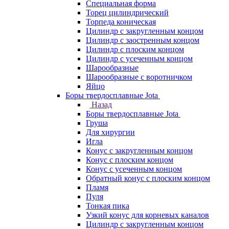
Специальная форма
Торец цилиндрический
Торпеда коническая
Цилиндр с закругленным концом
Цилиндр с заостренным концом
Цилиндр с плоским концом
Цилиндр с усеченным концом
Шарообразные
Шарообразные с воротничком
Яйцо
Боры твердосплавные Jota
Назад
Боры твердосплавные Jota
Груша
Для хирургии
Игла
Конус с закругленным концом
Конус с плоским концом
Конус с усеченным концом
Обратный конус с плоским концом
Пламя
Пуля
Тонкая пика
Узкий конус для корневых каналов
Цилиндр с закругленным концом