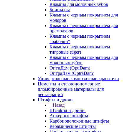
Клампы для молочных зубов
Бринкеры
Клампы с черным покрытием для
моляров
Клампы с черным покрытием для
премоляров
Клампы с черным покрытием
"бабочки"
Клампы с черным покрытием
тигровые (tiger)
Клампы с черным покрытием для
молочных зубов
ОптиДам (OptiDam)
ОптраДам (OptraDam)
Универсальные композитные красители
Цементы и стеклоиономерные
пломбировочные материалы для
реставраций
Штифты и дрили
Назад
Штифты и дрили
Анкерные штифты
Карбоноволоконные штифты
Керамические штифты
Парапульпарные штифты