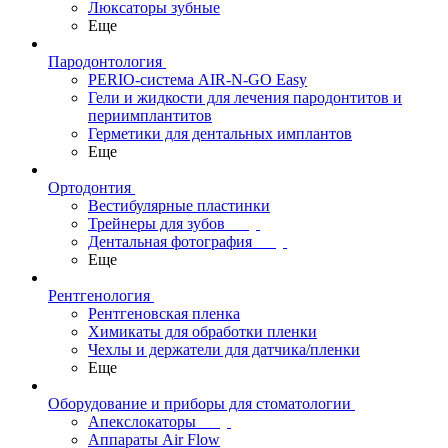
Люксаторы зубные
Еще
Пародонтология
PERIO-система AIR-N-GO Easy
Гели и жидкости для лечения пародонтитов и
периимплантитов
Герметики для дентальных имплантов
Еще
Ортодонтия
Вестибулярные пластинки
Трейнеры для зубов
Дентальная фотография
Еще
Рентгенология
Рентгеновская пленка
Химикаты для обработки пленки
Чехлы и держатели для датчика/пленки
Еще
Оборудование и приборы для стоматологии
Апекслокаторы
Аппараты Air Flow