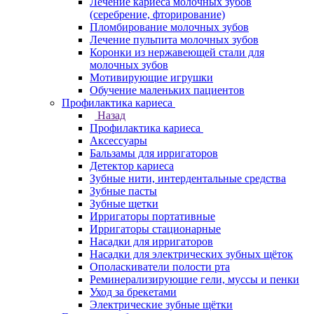
Лечение кариеса молочных зубов
(серебрение, фторирование)
Пломбирование молочных зубов
Лечение пульпита молочных зубов
Коронки из нержавеющей стали для
молочных зубов
Мотивирующие игрушки
Обучение маленьких пациентов
Профилактика кариеса
Назад
Профилактика кариеса
Аксессуары
Бальзамы для ирригаторов
Детектор кариеса
Зубные нити, интердентальные средства
Зубные пасты
Зубные щетки
Ирригаторы портативные
Ирригаторы стационарные
Насадки для ирригаторов
Насадки для электрических зубных щёток
Ополаскиватели полости рта
Реминерализирующие гели, муссы и пенки
Уход за брекетами
Электрические зубные щётки