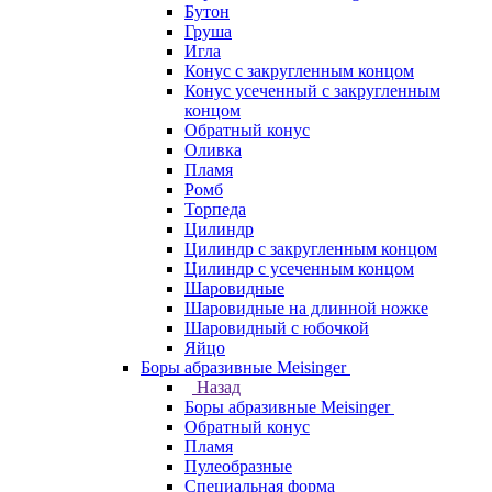
Бутон
Груша
Игла
Конус c закругленным концом
Конус усеченный c закругленным
концом
Обратный конус
Оливка
Пламя
Ромб
Торпеда
Цилиндр
Цилиндр с закругленным концом
Цилиндр с усеченным концом
Шаровидные
Шаровидные на длинной ножке
Шаровидный с юбочкой
Яйцо
Боры абразивные Meisinger
Назад
Боры абразивные Meisinger
Обратный конус
Пламя
Пулеобразные
Специальная форма