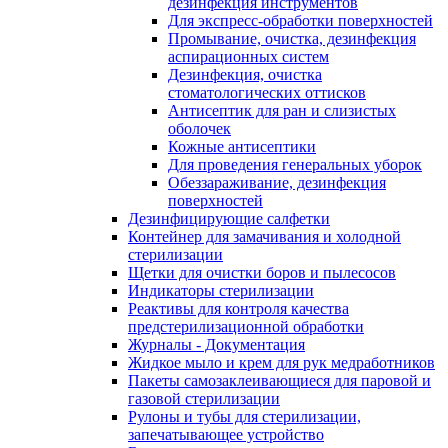
дезинфекция инструментов
Для экспресс-обработки поверхностей
Промывание, очистка, дезинфекция
аспирационных систем
Дезинфекция, очистка
стоматологических оттисков
Антисептик для ран и слизистых
оболочек
Кожные антисептики
Для проведения генеральных уборок
Обеззараживание, дезинфекция
поверхностей
Дезинфицирующие салфетки
Контейнер для замачивания и холодной
стерилизации
Щетки для очистки боров и пылесосов
Индикаторы стерилизации
Реактивы для контроля качества
предстерилизационной обработки
Журналы - Документация
Жидкое мыло и крем для рук медработников
Пакеты самозаклеивающиеся для паровой и
газовой стерилизации
Рулоны и тубы для стерилизации,
запечатывающее устройство