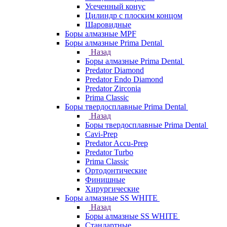
Усеченный конус
Цилиндр с плоским концом
Шаровидные
Боры алмазные MPF
Боры алмазные Prima Dental
Назад
Боры алмазные Prima Dental
Predator Diamond
Predator Endo Diamond
Predator Zirconia
Prima Classic
Боры твердосплавные Prima Dental
Назад
Боры твердосплавные Prima Dental
Cavi-Prep
Predator Accu-Prep
Predator Turbo
Prima Classic
Ортодонтические
Финишные
Хирургические
Боры алмазные SS WHITE
Назад
Боры алмазные SS WHITE
Стандартные