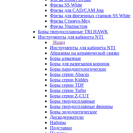
Фрезы SS White
Фрезы для CAD/CAM Jota
Фрезы для фрезерных станков SS White
Фрезы Стимул-Мед
Фрезы Ультрастом
Боры твердосплавные TRI HAWK
Инструменты для кабинета NTI
Назад
Инструменты для кабинета NTI
Абразивы на керамической связке
Боры алмазные
Боры для разрезания коронок
Боры пародонтологические
Боры серии Abacus
Боры серии Kiddes
Боры серии TDF
Боры серии Turbo
Боры серии Z-CUT
Боры твердосплавные
Боры твердосплавные финиры
Боры эндодонтические
Дискодержатели
Наборы
Подставки