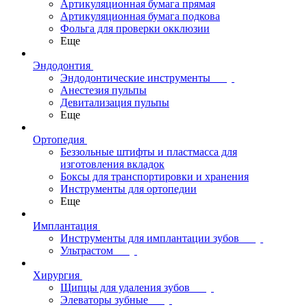
Артикуляционная бумага прямая
Артикуляционная бумага подкова
Фольга для проверки окклюзии
Еще
Эндодонтия
Эндодонтические инструменты
Анестезия пульпы
Девитализация пульпы
Еще
Ортопедия
Беззольные штифты и пластмасса для
изготовления вкладок
Боксы для транспортировки и хранения
Инструменты для ортопедии
Еще
Имплантация
Инструменты для имплантации зубов
Ультрастом
Хирургия
Щипцы для удаления зубов
Элеваторы зубные