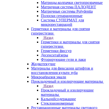
Матрицы-колпачки светопрозрачные
Матричная система ПАЛОДЕНТ
Матричные системы Polydentia
Полоски сепарационные
Система СУПЕРМАТ для
микрореставраций
Герметики и материалы для снятия
гиперестезии
Назад
Герметики и материалы для снятия
гиперестезии
Герметики фиссур
Десенситайзеры
Фторирующие гели и лаки
Жидкотекучие
Материалы для фиксации штифтов и
восстановления культи зуба
Микроабразия эмали
Прокладочный и изолирующие материалы
Назад
Прокладочный и изолирующие
материалы
Кальцийсодержащие
Стеклоиономерные
Реставрационные материалы светового