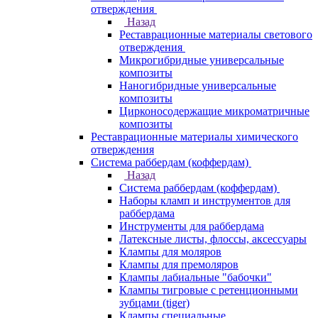
отверждения
Назад
Реставрационные материалы светового
отверждения
Микрогибридные универсальные
композиты
Наногибридные универсальные
композиты
Цирконосодержащие микроматричные
композиты
Реставрационные материалы химического
отверждения
Система раббердам (коффердам)
Назад
Система раббердам (коффердам)
Наборы кламп и инструментов для
раббердама
Инструменты для раббердама
Латексные листы, флоссы, аксессуары
Клампы для моляров
Клампы для премоляров
Клампы лабиальные "бабочки"
Клампы тигровые с ретенционными
зубцами (tiger)
Клампы специальные