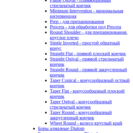
Flame Ogival - пламяобразный
стрельчатый кончик
Minimum Intervention - минимальная
интервенция
Prep - для препарирования
Procera - для обработки под Procera
Round Shoulder - для препарирования.
круглое плечо
Single Inverted - простой обратный
конус
Straight Flat - прямой плоский кончик
Straight Ogival - прямой стрельчатый
кончик
Straight Round - прямой закругленный
кончик
Taper Conical - конусообразный острый
кончик
Taper Flat - конусообразный плоский
кончик
Taper Ogival - конусообразный
стрельчатый кончик
Taper Round - конусообразный
закругленный кончик
Wheet Round - колесо круглый край
Боры алмазные Dialom