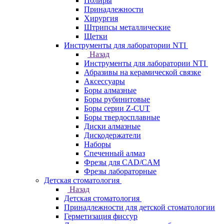
Полиры
Принадлежности
Хирургия
Штрипсы металлические
Щетки
Инструменты для лаборатории NTI
Назад
Инструменты для лаборатории NTI
Абразивы на керамической связке
Аксессуары
Боры алмазные
Боры рубинитовые
Боры серии Z-CUT
Боры твердосплавные
Диски алмазные
Дискодержатели
Наборы
Спеченный алмаз
Фрезы для CAD/CAM
Фрезы лабораторные
Детская стоматология
Назад
Детская стоматология
Принадлежности для детской стоматологии
Герметизация фиссур