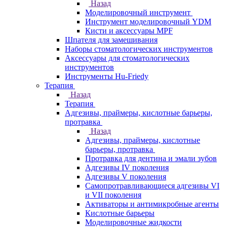
Назад
Моделировочный инструмент
Инструмент моделировочный YDM
Кисти и аксессуары MPF
Шпателя для замешивания
Наборы стоматологических инструментов
Аксессуары для стоматологических
инструментов
Инструменты Hu-Friedy
Терапия
Назад
Терапия
Адгезивы, праймеры, кислотные барьеры,
протравка
Назад
Адгезивы, праймеры, кислотные
барьеры, протравка
Протравка для дентина и эмали зубов
Адгезивы IV поколения
Адгезивы V поколения
Самопротравливающиеся адгезивы VI
и VII поколения
Активаторы и антимикробные агенты
Кислотные барьеры
Моделировочные жидкости