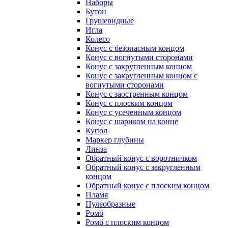
Наборы
Бутон
Грушевидные
Игла
Колесо
Конус с безопасным концом
Конус с вогнутыми сторонами
Конус с закругленным концом
Конус с закругленным концом с
вогнутыми сторонами
Конус с заостренным концом
Конус с плоским концом
Конус с усеченным концом
Конус с шариком на конце
Купол
Маркер глубины
Линза
Обратный конус с воротничком
Обратный конус с закругленным
концом
Обратный конус с плоским концом
Пламя
Пулеобразные
Ромб
Ромб с плоским концом