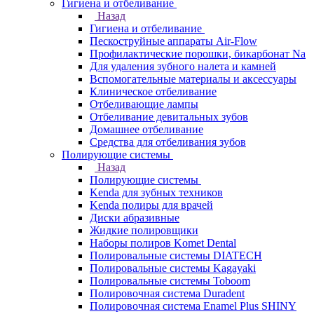
Гигиена и отбеливание
Назад
Гигиена и отбеливание
Пескоструйные аппараты Air-Flow
Профилактические порошки, бикарбонат Na
Для удаления зубного налета и камней
Вспомогательные материалы и аксессуары
Клиническое отбеливание
Отбеливающие лампы
Отбеливание девитальных зубов
Домашнее отбеливание
Средства для отбеливания зубов
Полирующие системы
Назад
Полирующие системы
Kenda для зубных техников
Kenda полиры для врачей
Диски абразивные
Жидкие полировщики
Наборы полиров Komet Dental
Полировальные системы DIATECH
Полировальные системы Kagayaki
Полировальные системы Toboom
Полировочная система Duradent
Полировочная система Enamel Plus SHINY