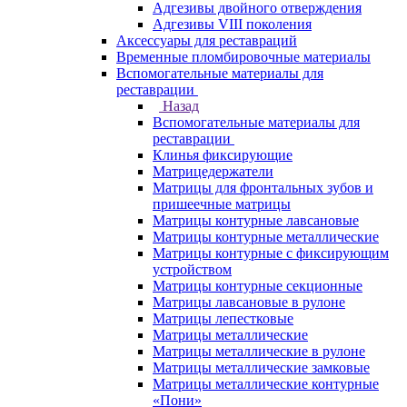
Адгезивы двойного отверждения
Адгезивы VIII поколения
Аксессуары для реставраций
Временные пломбировочные материалы
Вспомогательные материалы для
реставрации
Назад
Вспомогательные материалы для
реставрации
Клинья фиксирующие
Матрицедержатели
Матрицы для фронтальных зубов и
пришеечные матрицы
Матрицы контурные лавсановые
Матрицы контурные металлические
Матрицы контурные с фиксирующим
устройством
Матрицы контурные секционные
Матрицы лавсановые в рулоне
Матрицы лепестковые
Матрицы металлические
Матрицы металлические в рулоне
Матрицы металлические замковые
Матрицы металлические контурные
«Пони»