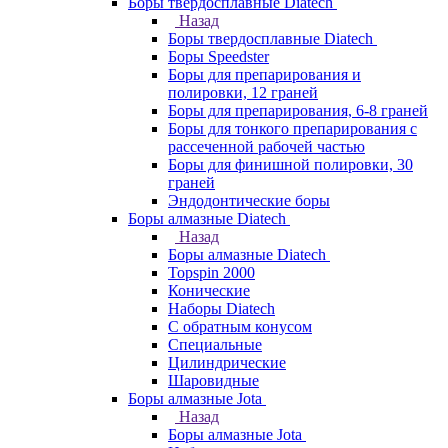
Боры твердосплавные Diatech
Назад
Боры твердосплавные Diatech
Боры Speedster
Боры для препарирования и
полировки, 12 граней
Боры для препарирования, 6-8 граней
Боры для тонкого препарирования с
рассеченной рабочей частью
Боры для финишной полировки, 30
граней
Эндодонтические боры
Боры алмазные Diatech
Назад
Боры алмазные Diatech
Topspin 2000
Конические
Наборы Diatech
С обратным конусом
Специальные
Цилиндрические
Шаровидные
Боры алмазные Jota
Назад
Боры алмазные Jota