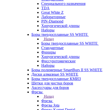
Специального назначения
TDA
Great White Z
Лабораторные
PIN-Diamond
Хирургической длины
Наборы
Боры твердосплавные SS WHITE
Назад
Боры твердосплавные SS WHITE
Стандартные
Финиры
Хирургической длины
Фиссуротомические
Наборы
Боры полимерные SmartBurs II SS WHITE
Диски алмазные SS WHITE
Боры твердосплавные КМИЗ
Щетки для чистки боров
Аксессуары для боров
Фрезы
Назад
Фрезы
Фрезы Jota
Фрезы Komet Dental