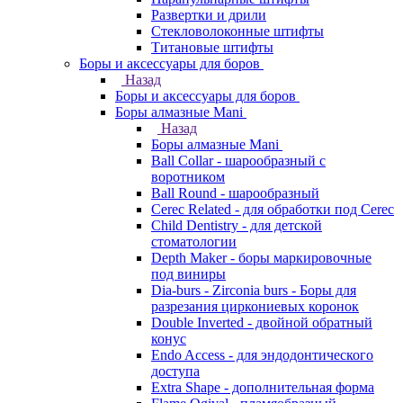
Развертки и дрили
Стекловолоконные штифты
Титановые штифты
Боры и аксессуары для боров
Назад
Боры и аксессуары для боров
Боры алмазные Mani
Назад
Боры алмазные Mani
Ball Collar - шарообразный c
воротником
Ball Round - шарообразный
Cerec Related - для обработки под Cerec
Child Dentistry - для детской
стоматологии
Depth Maker - боры маркировочные
под виниры
Dia-burs - Zirconia burs - Боры для
разрезания циркониевых коронок
Double Inverted - двойной обратный
конус
Endo Access - для эндодонтического
доступа
Extra Shape - дополнительная форма