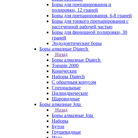
Боры для препарирования и
полировки, 12 граней
Боры для препарирования, 6-8 граней
Боры для тонкого препарирования с
рассеченной рабочей частью
Боры для финишной полировки, 30
граней
Эндодонтические боры
Боры алмазные Diatech
Назад
Боры алмазные Diatech
Topspin 2000
Конические
Наборы Diatech
С обратным конусом
Специальные
Цилиндрические
Шаровидные
Боры алмазные Jota
Назад
Боры алмазные Jota
Наборы
Бутон
Грушевидные
Игла