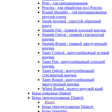
Prep - для препарирования
Procera - для обработки под Procera
Round Shoulder - для препарирования.
круглое плечо
Single Inverted - простой обратный
конус
Straight Flat - прямой плоский кончик
Straight Ogival - прямой стрельчатый
кончик
Straight Round - прямой закругленный
кончик
Taper Conical - конусообразный острый
кончик
Taper Flat - конусообразный плоский
кончик
Taper Ogival - конусообразный
стрельчатый кончик
Taper Round - конусообразный
закругленный кончик
Wheet Round - колесо круглый край
Боры алмазные Dialom
Боры твердосплавные Diatech
Назад
Боры твердосплавные Diatech
Боры Speedster