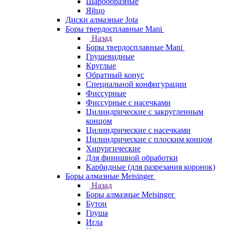
Шарообразные
Яйцо
Диски алмазные Jota
Боры твердосплавные Mani
Назад
Боры твердосплавные Mani
Грушевидные
Круглые
Обратный конус
Специальной конфигурации
Фиссурные
Фиссурные с насечками
Цилиндрические с закругленным
концом
Цилиндрические с насечками
Цилиндрические с плоским концом
Хирургические
Для финишной обработки
Карбидные (для разрезания коронок)
Боры алмазные Meisinger
Назад
Боры алмазные Meisinger
Бутон
Груша
Игла