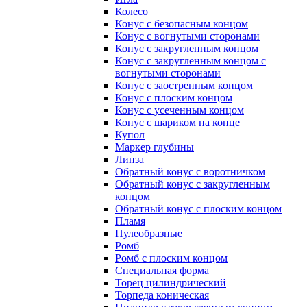
Колесо
Конус с безопасным концом
Конус с вогнутыми сторонами
Конус с закругленным концом
Конус с закругленным концом с
вогнутыми сторонами
Конус с заостренным концом
Конус с плоским концом
Конус с усеченным концом
Конус с шариком на конце
Купол
Маркер глубины
Линза
Обратный конус с воротничком
Обратный конус с закругленным
концом
Обратный конус с плоским концом
Пламя
Пулеобразные
Ромб
Ромб с плоским концом
Специальная форма
Торец цилиндрический
Торпеда коническая