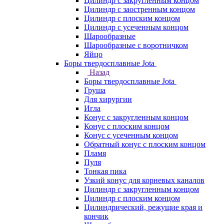
Цилиндр с закругленным концом
Цилиндр с заостренным концом
Цилиндр с плоским концом
Цилиндр с усеченным концом
Шарообразные
Шарообразные с воротничком
Яйцо
Боры твердосплавные Jota
Назад
Боры твердосплавные Jota
Груша
Для хирургии
Игла
Конус с закругленным концом
Конус с плоским концом
Конус с усеченным концом
Обратный конус с плоским концом
Пламя
Пуля
Тонкая пика
Узкий конус для корневых каналов
Цилиндр с закругленным концом
Цилиндр с плоским концом
Цилиндрический, режущие края и
кончик