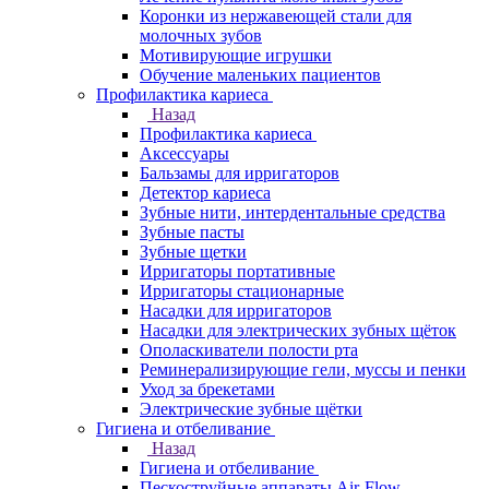
Коронки из нержавеющей стали для
молочных зубов
Мотивирующие игрушки
Обучение маленьких пациентов
Профилактика кариеса
Назад
Профилактика кариеса
Аксессуары
Бальзамы для ирригаторов
Детектор кариеса
Зубные нити, интердентальные средства
Зубные пасты
Зубные щетки
Ирригаторы портативные
Ирригаторы стационарные
Насадки для ирригаторов
Насадки для электрических зубных щёток
Ополаскиватели полости рта
Реминерализирующие гели, муссы и пенки
Уход за брекетами
Электрические зубные щётки
Гигиена и отбеливание
Назад
Гигиена и отбеливание
Пескоструйные аппараты Air-Flow