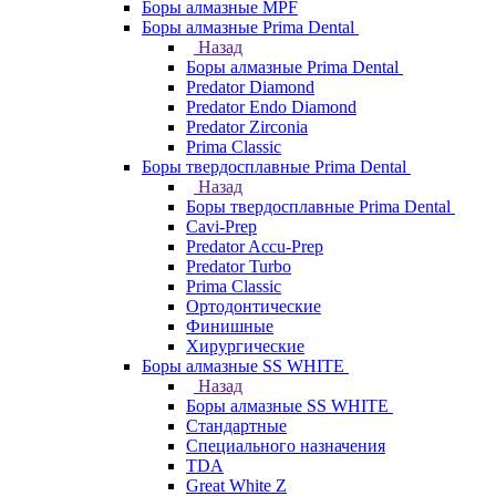
Боры алмазные MPF
Боры алмазные Prima Dental
Назад
Боры алмазные Prima Dental
Predator Diamond
Predator Endo Diamond
Predator Zirconia
Prima Classic
Боры твердосплавные Prima Dental
Назад
Боры твердосплавные Prima Dental
Cavi-Prep
Predator Accu-Prep
Predator Turbo
Prima Classic
Ортодонтические
Финишные
Хирургические
Боры алмазные SS WHITE
Назад
Боры алмазные SS WHITE
Стандартные
Специального назначения
TDA
Great White Z