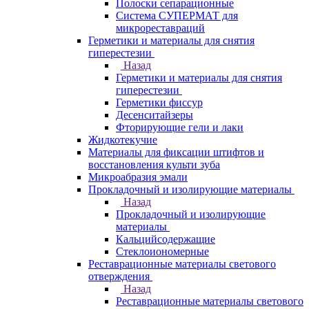
Полоски сепарационные
Система СУПЕРМАТ для
микрореставраций
Герметики и материалы для снятия
гиперестезии
Назад
Герметики и материалы для снятия
гиперестезии
Герметики фиссур
Десенситайзеры
Фторирующие гели и лаки
Жидкотекучие
Материалы для фиксации штифтов и
восстановления культи зуба
Микроабразия эмали
Прокладочный и изолирующие материалы
Назад
Прокладочный и изолирующие
материалы
Кальцийсодержащие
Стеклоиономерные
Реставрационные материалы светового
отверждения
Назад
Реставрационные материалы светового