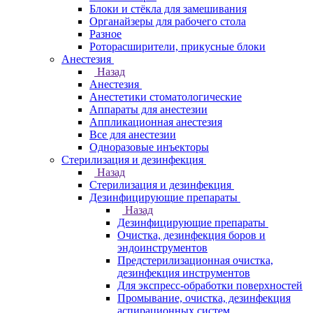
Блоки и стёкла для замешивания
Органайзеры для рабочего стола
Разное
Роторасширители, прикусные блоки
Анестезия
Назад
Анестезия
Анестетики стоматологические
Аппараты для анестезии
Аппликационная анестезия
Все для анестезии
Одноразовые инъекторы
Стерилизация и дезинфекция
Назад
Стерилизация и дезинфекция
Дезинфицирующие препараты
Назад
Дезинфицирующие препараты
Очистка, дезинфекция боров и
эндоинструментов
Предстерилизационная очистка,
дезинфекция инструментов
Для экспресс-обработки поверхностей
Промывание, очистка, дезинфекция
аспирационных систем