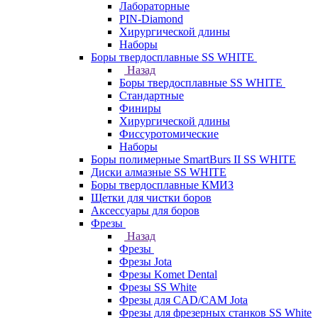
Лабораторные
PIN-Diamond
Хирургической длины
Наборы
Боры твердосплавные SS WHITE
Назад
Боры твердосплавные SS WHITE
Стандартные
Финиры
Хирургической длины
Фиссуротомические
Наборы
Боры полимерные SmartBurs II SS WHITE
Диски алмазные SS WHITE
Боры твердосплавные КМИЗ
Щетки для чистки боров
Аксессуары для боров
Фрезы
Назад
Фрезы
Фрезы Jota
Фрезы Komet Dental
Фрезы SS White
Фрезы для CAD/CAM Jota
Фрезы для фрезерных станков SS White