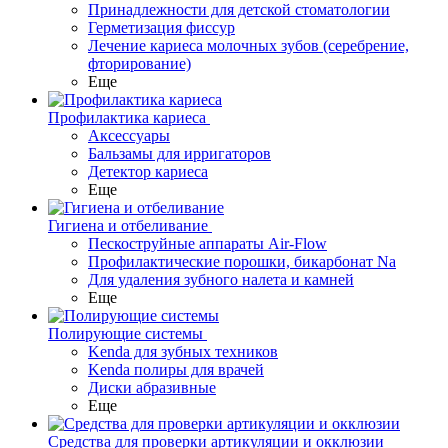
Принадлежности для детской стоматологии
Герметизация фиссур
Лечение кариеса молочных зубов (серебрение,
фторирование)
Еще
Профилактика кариеса
Аксессуары
Бальзамы для ирригаторов
Детектор кариеса
Еще
Гигиена и отбеливание
Пескоструйные аппараты Air-Flow
Профилактические порошки, бикарбонат Na
Для удаления зубного налета и камней
Еще
Полирующие системы
Kenda для зубных техников
Kenda полиры для врачей
Диски абразивные
Еще
Средства для проверки артикуляции и окклюзии