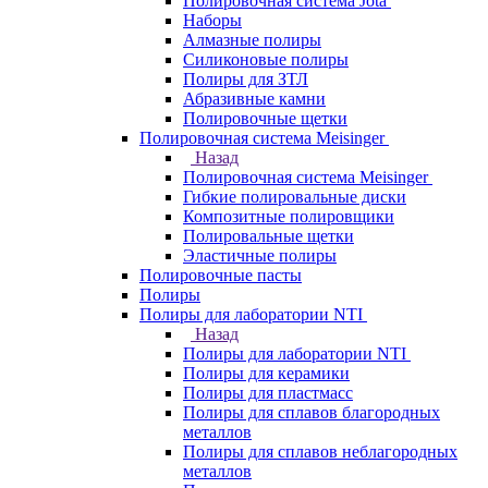
Полировочная система Jota
Наборы
Алмазные полиры
Силиконовые полиры
Полиры для ЗТЛ
Абразивные камни
Полировочные щетки
Полировочная система Meisinger
Назад
Полировочная система Meisinger
Гибкие полировальные диски
Композитные полировщики
Полировальные щетки
Эластичные полиры
Полировочные пасты
Полиры
Полиры для лаборатории NTI
Назад
Полиры для лаборатории NTI
Полиры для керамики
Полиры для пластмасс
Полиры для сплавов благородных
металлов
Полиры для сплавов неблагородных
металлов