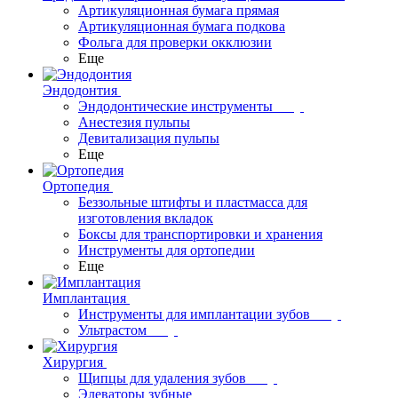
Артикуляционная бумага прямая
Артикуляционная бумага подкова
Фольга для проверки окклюзии
Еще
Эндодонтия
Эндодонтические инструменты
Анестезия пульпы
Девитализация пульпы
Еще
Ортопедия
Беззольные штифты и пластмасса для
изготовления вкладок
Боксы для транспортировки и хранения
Инструменты для ортопедии
Еще
Имплантация
Инструменты для имплантации зубов
Ультрастом
Хирургия
Щипцы для удаления зубов
Элеваторы зубные