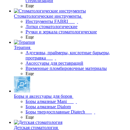
стерилизации
Еще
Стоматологические инструменты
Инструменты FABRI
Лотки стоматологические
Ручки и зеркала стоматологические
Еще
Терапия
Адгезивы, праймеры, кислотные барьеры,
протравка
Аксессуары для реставраций
Временные пломбировочные материалы
Еще
Боры и аксессуары для боров
Боры алмазные Mani
Боры алмазные Dialom
Боры твердосплавные Diatech
Еще
Детская стоматология