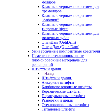
моляров
Клампы с черным покрытием для
премоляров
Клампы с черным покрытием
"бабочки"
Клампы с черным покрытием
тигровые (tiger)
Клампы с черным покрытием для
молочных зубов
ОптиДам (OptiDam)
ОптраДам (OptraDam)
Универсальные композитные красители
Цементы и стеклоиономерные
пломбировочные материалы для
реставраций
Штифты и дрили
Назад
Штифты и дрили
Анкерные штифты
Карбоноволоконные штифты
Керамические штифты
Парапульпарные штифты
Развертки и дрили
Стекловолоконные штифты
Титановые штифты