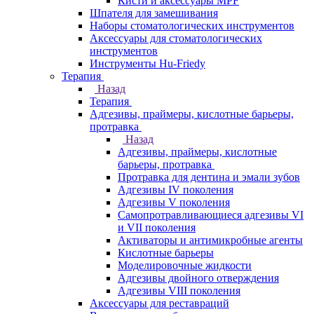
Кисти и аксессуары MPF
Шпателя для замешивания
Наборы стоматологических инструментов
Аксессуары для стоматологических
инструментов
Инструменты Hu-Friedy
Терапия
Назад
Терапия
Адгезивы, праймеры, кислотные барьеры,
протравка
Назад
Адгезивы, праймеры, кислотные
барьеры, протравка
Протравка для дентина и эмали зубов
Адгезивы IV поколения
Адгезивы V поколения
Самопротравливающиеся адгезивы VI
и VII поколения
Активаторы и антимикробные агенты
Кислотные барьеры
Моделировочные жидкости
Адгезивы двойного отверждения
Адгезивы VIII поколения
Аксессуары для реставраций