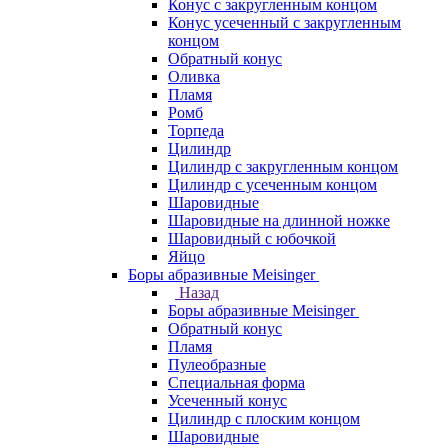
Конус c закругленным концом
Конус усеченный c закругленным
концом
Обратный конус
Оливка
Пламя
Ромб
Торпеда
Цилиндр
Цилиндр с закругленным концом
Цилиндр с усеченным концом
Шаровидные
Шаровидные на длинной ножке
Шаровидный с юбочкой
Яйцо
Боры абразивные Meisinger
Назад
Боры абразивные Meisinger
Обратный конус
Пламя
Пулеобразные
Специальная форма
Усеченный конус
Цилиндр с плоским концом
Шаровидные