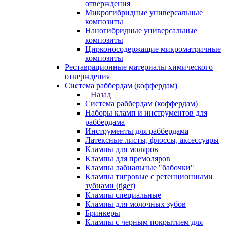
отверждения
Микрогибридные универсальные
композиты
Наногибридные универсальные
композиты
Цирконосодержащие микроматричные
композиты
Реставрационные материалы химического
отверждения
Система раббердам (коффердам)
Назад
Система раббердам (коффердам)
Наборы кламп и инструментов для
раббердама
Инструменты для раббердама
Латексные листы, флоссы, аксессуары
Клампы для моляров
Клампы для премоляров
Клампы лабиальные "бабочки"
Клампы тигровые с ретенционными
зубцами (tiger)
Клампы специальные
Клампы для молочных зубов
Бринкеры
Клампы с черным покрытием для