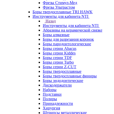
Фрезы Стимул-Мед
Фрезы Ультрастом
Боры твердосплавные TRI HAWK
Инструменты для кабинета NTI
Назад
Инструменты для кабинета NTI
Абразивы на керамической связке
Боры алмазные
Боры для разрезания коронок
Боры пародонтологические
Боры серии Abacus
Боры серии Kiddes
Боры серии TDF
Боры серии Turbo
Боры серии Z-CUT
Боры твердосплавные
Боры твердосплавные финиры
Боры эндодонтические
Дискодержатели
Наборы
Подставки
Полиры
Принадлежности
Хирургия
Штрипсы металлические