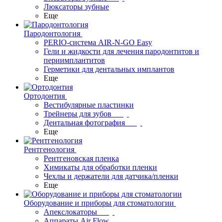
Люксаторы зубные
Еще
Пародонтология
PERIO-система AIR-N-GO Easy
Гели и жидкости для лечения пародонтитов и
периимплантитов
Герметики для дентальных имплантов
Еще
Ортодонтия
Вестибулярные пластинки
Трейнеры для зубов
Дентальная фотография
Еще
Рентгенология
Рентгеновская пленка
Химикаты для обработки пленки
Чехлы и держатели для датчика/пленки
Еще
Оборудование и приборы для стоматологии
Апекслокаторы
Аппараты Air Flow