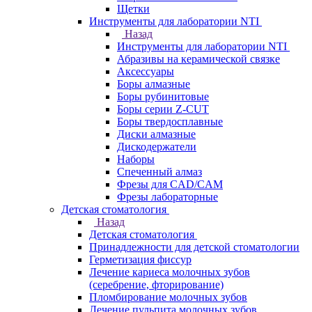
Щетки
Инструменты для лаборатории NTI
Назад
Инструменты для лаборатории NTI
Абразивы на керамической связке
Аксессуары
Боры алмазные
Боры рубинитовые
Боры серии Z-CUT
Боры твердосплавные
Диски алмазные
Дискодержатели
Наборы
Спеченный алмаз
Фрезы для CAD/CAM
Фрезы лабораторные
Детская стоматология
Назад
Детская стоматология
Принадлежности для детской стоматологии
Герметизация фиссур
Лечение кариеса молочных зубов
(серебрение, фторирование)
Пломбирование молочных зубов
Лечение пульпита молочных зубов