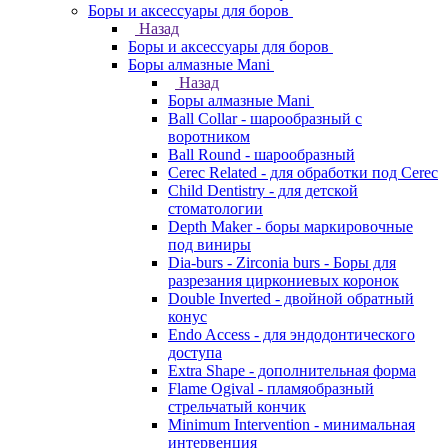
Боры и аксессуары для боров
Назад
Боры и аксессуары для боров
Боры алмазные Mani
Назад
Боры алмазные Mani
Ball Collar - шарообразный c
воротником
Ball Round - шарообразный
Cerec Related - для обработки под Cerec
Child Dentistry - для детской
стоматологии
Depth Maker - боры маркировочные
под виниры
Dia-burs - Zirconia burs - Боры для
разрезания циркониевых коронок
Double Inverted - двойной обратный
конус
Endo Access - для эндодонтического
доступа
Extra Shape - дополнительная форма
Flame Ogival - пламяобразный
стрельчатый кончик
Minimum Intervention - минимальная
интервенция