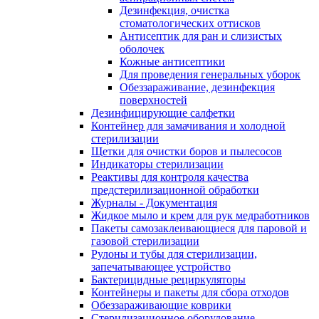
Дезинфекция, очистка
стоматологических оттисков
Антисептик для ран и слизистых
оболочек
Кожные антисептики
Для проведения генеральных уборок
Обеззараживание, дезинфекция
поверхностей
Дезинфицирующие салфетки
Контейнер для замачивания и холодной
стерилизации
Щетки для очистки боров и пылесосов
Индикаторы стерилизации
Реактивы для контроля качества
предстерилизационной обработки
Журналы - Документация
Жидкое мыло и крем для рук медработников
Пакеты самозаклеивающиеся для паровой и
газовой стерилизации
Рулоны и тубы для стерилизации,
запечатывающее устройство
Бактерицидные рециркуляторы
Контейнеры и пакеты для сбора отходов
Обеззараживающие коврики
Стерилизационное оборудование