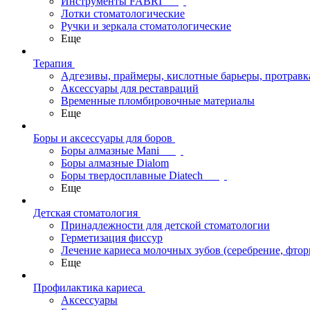
Инструменты FABRI
Лотки стоматологические
Ручки и зеркала стоматологические
Еще
Терапия
Адгезивы, праймеры, кислотные барьеры, протравк
Аксессуары для реставраций
Временные пломбировочные материалы
Еще
Боры и аксессуары для боров
Боры алмазные Mani
Боры алмазные Dialom
Боры твердосплавные Diatech
Еще
Детская стоматология
Принадлежности для детской стоматологии
Герметизация фиссур
Лечение кариеса молочных зубов (серебрение, фто
Еще
Профилактика кариеса
Аксессуары