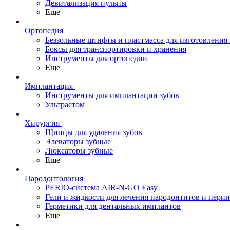
Девитализация пульпы
Еще
Ортопедия
Беззольные штифты и пластмасса для изготовления
Боксы для транспортировки и хранения
Инструменты для ортопедии
Еще
Имплантация
Инструменты для имплантации зубов
Ультрастом
Хирургия
Щипцы для удаления зубов
Элеваторы зубные
Люксаторы зубные
Еще
Пародонтология
PERIO-система AIR-N-GO Easy
Гели и жидкости для лечения пародонтитов и пери
Герметики для дентальных имплантов
Еще