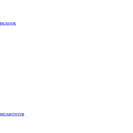
 вкладок
имплантитов