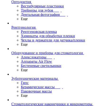
Ортодонтия
Вестибулярные пластинки
Трейнеры для зубов
Дентальная фотография
Еще
Рентгенология
Рентгеновская пленка
Химикаты для обработки пленки
Чехлы и держатели для датчика/пленки
Еще
Оборудование и приборы для стоматологии
Апекслокаторы
Аппараты Air Flow
Бестеневые светильники
Еще
Зуботехнические материалы
Гипс
Керамические массы
Паковочные массы
Еще
Стоматологические наконечники и микромоторы