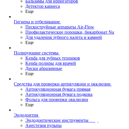
Бальзамы для ирригаторов
Детектор кариеса
Еще
Гигиена и отбеливание
Пескоструйные аппараты Air-Flow
Профилактические порошки, бикарбонат Na
Для удаления зубного налета и камней
Еще
Полирующие системы
Kenda для зубных техников
Kenda полиры для врачей
Диски абразивные
Еще
Средства для проверки артикуляции и окклюзии
Артикуляционная бумага прямая
Артикуляционная бумага подкова
Фольга для проверки окклюзии
Еще
Эндодонтия
Эндодонтические инструменты
Анестезия пульпы