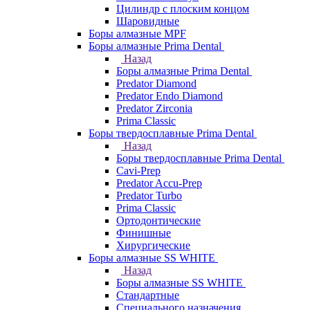
Цилиндр с плоским концом
Шаровидные
Боры алмазные MPF
Боры алмазные Prima Dental
Назад
Боры алмазные Prima Dental
Predator Diamond
Predator Endo Diamond
Predator Zirconia
Prima Classic
Боры твердосплавные Prima Dental
Назад
Боры твердосплавные Prima Dental
Cavi-Prep
Predator Accu-Prep
Predator Turbo
Prima Classic
Ортодонтические
Финишные
Хирургические
Боры алмазные SS WHITE
Назад
Боры алмазные SS WHITE
Стандартные
Специального назначения