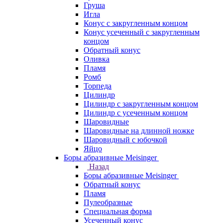
Груша
Игла
Конус c закругленным концом
Конус усеченный c закругленным
концом
Обратный конус
Оливка
Пламя
Ромб
Торпеда
Цилиндр
Цилиндр с закругленным концом
Цилиндр с усеченным концом
Шаровидные
Шаровидные на длинной ножке
Шаровидный с юбочкой
Яйцо
Боры абразивные Meisinger
Назад
Боры абразивные Meisinger
Обратный конус
Пламя
Пулеобразные
Специальная форма
Усеченный конус