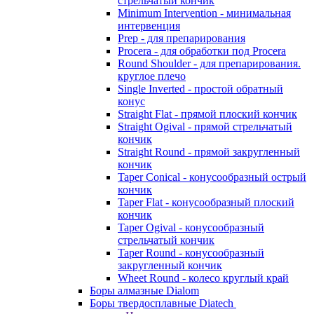
стрельчатый кончик
Minimum Intervention - минимальная
интервенция
Prep - для препарирования
Procera - для обработки под Procera
Round Shoulder - для препарирования.
круглое плечо
Single Inverted - простой обратный
конус
Straight Flat - прямой плоский кончик
Straight Ogival - прямой стрельчатый
кончик
Straight Round - прямой закругленный
кончик
Taper Conical - конусообразный острый
кончик
Taper Flat - конусообразный плоский
кончик
Taper Ogival - конусообразный
стрельчатый кончик
Taper Round - конусообразный
закругленный кончик
Wheet Round - колесо круглый край
Боры алмазные Dialom
Боры твердосплавные Diatech