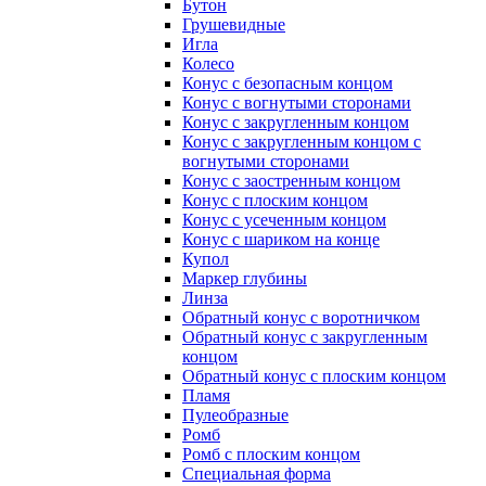
Бутон
Грушевидные
Игла
Колесо
Конус с безопасным концом
Конус с вогнутыми сторонами
Конус с закругленным концом
Конус с закругленным концом с
вогнутыми сторонами
Конус с заостренным концом
Конус с плоским концом
Конус с усеченным концом
Конус с шариком на конце
Купол
Маркер глубины
Линза
Обратный конус с воротничком
Обратный конус с закругленным
концом
Обратный конус с плоским концом
Пламя
Пулеобразные
Ромб
Ромб с плоским концом
Специальная форма