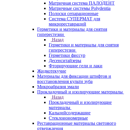
Матричная система ПАЛОДЕНТ
Матричные системы Polydentia
Полоски сепарационные
Система СУПЕРМАТ для
микрореставраций
Герметики и материалы для снятия
гиперестезии
Назад
Герметики и материалы для снятия
гиперестезии
Герметики фиссур
Десенситайзеры
Фторирующие гели и лаки
Жидкотекучие
Материалы для фиксации штифтов и
восстановления культи зуба
Микроабразия эмали
Прокладочный и изолирующие материалы
Назад
Прокладочный и изолирующие
материалы
Кальцийсодержащие
Стеклоиономерные
Реставрационные материалы светового
отверждения