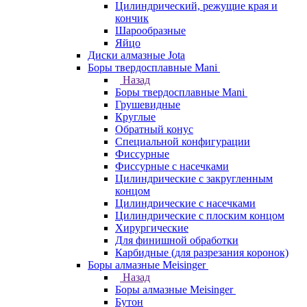
Цилиндрический, режущие края и
кончик
Шарообразные
Яйцо
Диски алмазные Jota
Боры твердосплавные Mani
Назад
Боры твердосплавные Mani
Грушевидные
Круглые
Обратный конус
Специальной конфигурации
Фиссурные
Фиссурные с насечками
Цилиндрические с закругленным
концом
Цилиндрические с насечками
Цилиндрические с плоским концом
Хирургические
Для финишной обработки
Карбидные (для разрезания коронок)
Боры алмазные Meisinger
Назад
Боры алмазные Meisinger
Бутон