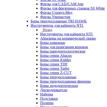
Фрезы для CAD/CAM Jota
Фрезы для фрезерных станков SS White
Фрезы Стимул-Мед
Фрезы Ультрастом
Боры твердосплавные TRI HAWK
Инструменты для кабинета NTI
Назад
Инструменты для кабинета NTI
Абразивы на керамической связке
Боры алмазные
Боры для разрезания коронок
Боры пародонтологические
Боры серии Abacus
Боры серии Kiddes
Боры серии TDF
Боры серии Turbo
Боры серии Z-CUT
Боры твердосплавные
Боры твердосплавные финиры
Боры эндодонтические
Дискодержатели
Наборы
Подставки
Полиры