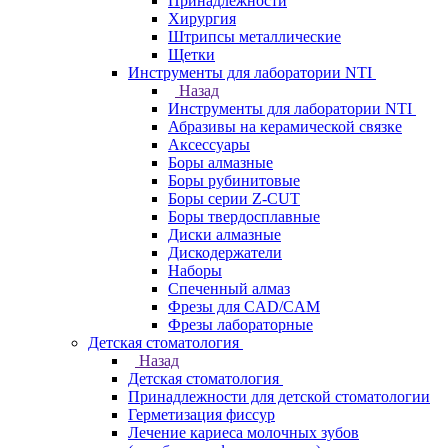
Принадлежности
Хирургия
Штрипсы металлические
Щетки
Инструменты для лаборатории NTI
Назад
Инструменты для лаборатории NTI
Абразивы на керамической связке
Аксессуары
Боры алмазные
Боры рубинитовые
Боры серии Z-CUT
Боры твердосплавные
Диски алмазные
Дискодержатели
Наборы
Спеченный алмаз
Фрезы для CAD/CAM
Фрезы лабораторные
Детская стоматология
Назад
Детская стоматология
Принадлежности для детской стоматологии
Герметизация фиссур
Лечение кариеса молочных зубов