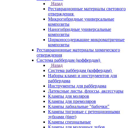
Назад
Реставрационные материалы светового
отверждения
Микрогибридные универсальные
композиты
Наногибридные универсальные
композиты
Цирконосодержащие микроматричные
композиты
Реставрационные материалы химического
отверждения
Система раббердам (коффердам)
Назад
Система раббердам (коффердам)
Наборы кламп и инструментов для
раббердама
Инструменты для раббердама
Латексные листы, флоссы, аксессуары
Клампы для моляров
Клампы для премоляров
Клампы лабиальные "бабочки"
Клампы тигровые с ретенционными
зубцами (tiger)
Клампы специальные
Клампы для молочных зубов