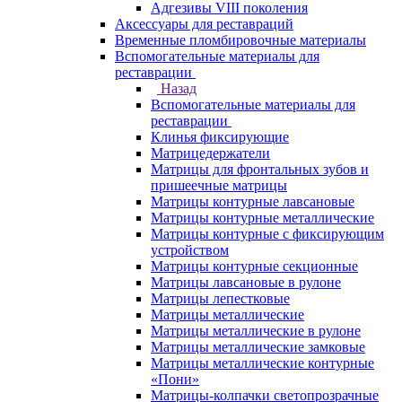
Адгезивы VIII поколения
Аксессуары для реставраций
Временные пломбировочные материалы
Вспомогательные материалы для
реставрации
Назад
Вспомогательные материалы для
реставрации
Клинья фиксирующие
Матрицедержатели
Матрицы для фронтальных зубов и
пришеечные матрицы
Матрицы контурные лавсановые
Матрицы контурные металлические
Матрицы контурные с фиксирующим
устройством
Матрицы контурные секционные
Матрицы лавсановые в рулоне
Матрицы лепестковые
Матрицы металлические
Матрицы металлические в рулоне
Матрицы металлические замковые
Матрицы металлические контурные
«Пони»
Матрицы-колпачки светопрозрачные