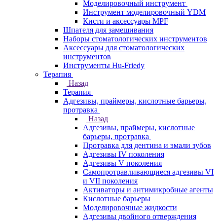
Моделировочный инструмент
Инструмент моделировочный YDM
Кисти и аксессуары MPF
Шпателя для замешивания
Наборы стоматологических инструментов
Аксессуары для стоматологических
инструментов
Инструменты Hu-Friedy
Терапия
Назад
Терапия
Адгезивы, праймеры, кислотные барьеры,
протравка
Назад
Адгезивы, праймеры, кислотные
барьеры, протравка
Протравка для дентина и эмали зубов
Адгезивы IV поколения
Адгезивы V поколения
Самопротравливающиеся адгезивы VI
и VII поколения
Активаторы и антимикробные агенты
Кислотные барьеры
Моделировочные жидкости
Адгезивы двойного отверждения