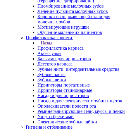
(серебрение, фторирование)
Пломбирование молочных зубов
Лечение пульпита молочных зубов
Коронки из нержавеющей стали для
молочных зубов
Мотивирующие игрушки
Обучение маленьких пациентов
Профилактика кариеса
Назад
Профилактика кариеса
Аксессуары
Бальзамы для ирригаторов
Детектор кариеса
Зубные нити, интердентальные средства
Зубные пасты
Зубные щетки
Ирригаторы портативные
Ирригаторы стационарные
Насадки для ирригаторов
Насадки для электрических зубных щёток
Ополаскиватели полости рта
Реминерализирующие гели, муссы и пенки
Уход за брекетами
Электрические зубные щётки
Гигиена и отбеливание