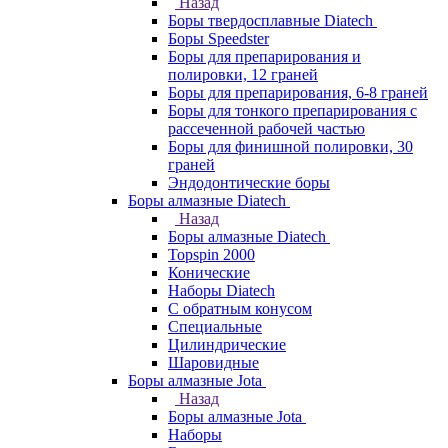
Назад
Боры твердосплавные Diatech
Боры Speedster
Боры для препарирования и
полировки, 12 граней
Боры для препарирования, 6-8 граней
Боры для тонкого препарирования с
рассеченной рабочей частью
Боры для финишной полировки, 30
граней
Эндодонтические боры
Боры алмазные Diatech
Назад
Боры алмазные Diatech
Topspin 2000
Конические
Наборы Diatech
С обратным конусом
Специальные
Цилиндрические
Шаровидные
Боры алмазные Jota
Назад
Боры алмазные Jota
Наборы