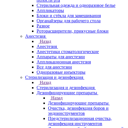
полости рта
Стерильная одежда и одноразовое белье
Аппликаторы
Блоки и стёкла для замешивания
Органайзеры для рабочего стола
Разное
Роторасширители, прикусные блоки
Анестезия
Назад
Анестезия
Анестетики стоматологические
Аппараты для анестезии
Аппликационная анестезия
Все для анестезии
Одноразовые инъекторы
Стерилизация и дезинфекция
Назад
Стерилизация и дезинфекция
Дезинфицирующие препараты
Назад
Дезинфицирующие препараты
Очистка, дезинфекция боров и
эндоинструментов
Предстерилизационная очистка,
дезинфекция инструментов