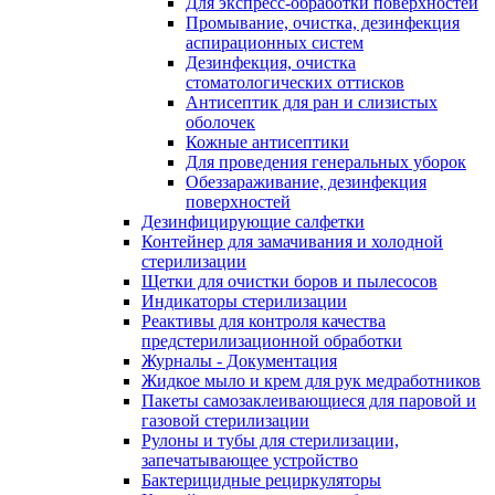
Для экспресс-обработки поверхностей
Промывание, очистка, дезинфекция
аспирационных систем
Дезинфекция, очистка
стоматологических оттисков
Антисептик для ран и слизистых
оболочек
Кожные антисептики
Для проведения генеральных уборок
Обеззараживание, дезинфекция
поверхностей
Дезинфицирующие салфетки
Контейнер для замачивания и холодной
стерилизации
Щетки для очистки боров и пылесосов
Индикаторы стерилизации
Реактивы для контроля качества
предстерилизационной обработки
Журналы - Документация
Жидкое мыло и крем для рук медработников
Пакеты самозаклеивающиеся для паровой и
газовой стерилизации
Рулоны и тубы для стерилизации,
запечатывающее устройство
Бактерицидные рециркуляторы