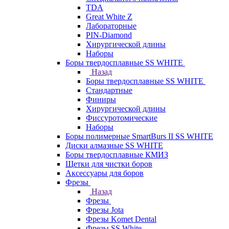
TDA
Great White Z
Лабораторные
PIN-Diamond
Хирургической длины
Наборы
Боры твердосплавные SS WHITE
Назад
Боры твердосплавные SS WHITE
Стандартные
Финиры
Хирургической длины
Фиссуротомические
Наборы
Боры полимерные SmartBurs II SS WHITE
Диски алмазные SS WHITE
Боры твердосплавные КМИЗ
Щетки для чистки боров
Аксессуары для боров
Фрезы
Назад
Фрезы
Фрезы Jota
Фрезы Komet Dental
Фрезы SS White