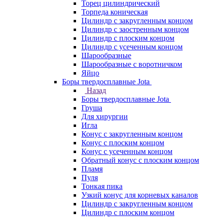
Торец цилиндрический
Торпеда коническая
Цилиндр с закругленным концом
Цилиндр с заостренным концом
Цилиндр с плоским концом
Цилиндр с усеченным концом
Шарообразные
Шарообразные с воротничком
Яйцо
Боры твердосплавные Jota
Назад
Боры твердосплавные Jota
Груша
Для хирургии
Игла
Конус с закругленным концом
Конус с плоским концом
Конус с усеченным концом
Обратный конус с плоским концом
Пламя
Пуля
Тонкая пика
Узкий конус для корневых каналов
Цилиндр с закругленным концом
Цилиндр с плоским концом