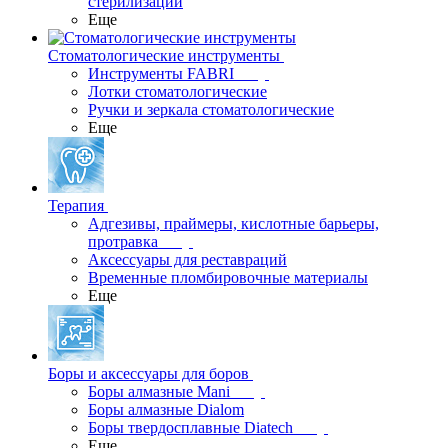
стерилизации
Еще
Стоматологические инструменты
Инструменты FABRI
Лотки стоматологические
Ручки и зеркала стоматологические
Еще
Терапия
Адгезивы, праймеры, кислотные барьеры,
протравка
Аксессуары для реставраций
Временные пломбировочные материалы
Еще
Боры и аксессуары для боров
Боры алмазные Mani
Боры алмазные Dialom
Боры твердосплавные Diatech
Еще