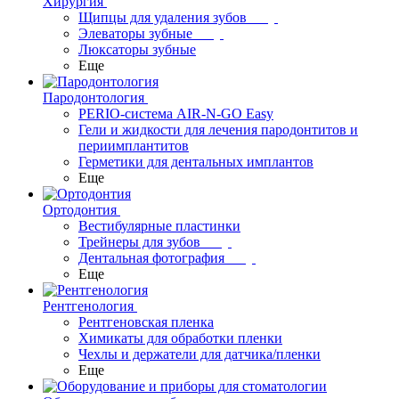
Хирургия
Щипцы для удаления зубов
Элеваторы зубные
Люксаторы зубные
Еще
Пародонтология
PERIO-система AIR-N-GO Easy
Гели и жидкости для лечения пародонтитов и
периимплантитов
Герметики для дентальных имплантов
Еще
Ортодонтия
Вестибулярные пластинки
Трейнеры для зубов
Дентальная фотография
Еще
Рентгенология
Рентгеновская пленка
Химикаты для обработки пленки
Чехлы и держатели для датчика/пленки
Еще