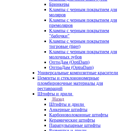
Бринкеры
Клампы с черным покрытием для
моляров
Клампы с черным покрытием для
премоляров
Клампы с черным покрытием
"бабочки"
Клампы с черным покрытием
тигровые (tiger)
Клампы с черным покрытием для
молочных зубов
ОптиДам (OptiDam)
ОптраДам (OptraDam)
Универсальные композитные красители
Цементы и стеклоиономерные
пломбировочные материалы для
реставраций
Штифты и дрили
Назад
Штифты и дрили
Анкерные штифты
Карбоноволоконные штифты
Керамические штифты
Парапульпарные штифты
Развертки и дрили