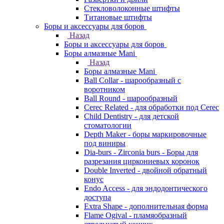
Стекловолоконные штифты
Титановые штифты
Боры и аксессуары для боров
Назад
Боры и аксессуары для боров
Боры алмазные Mani
Назад
Боры алмазные Mani
Ball Collar - шарообразный c
воротником
Ball Round - шарообразный
Cerec Related - для обработки под Cerec
Child Dentistry - для детской
стоматологии
Depth Maker - боры маркировочные
под виниры
Dia-burs - Zirconia burs - Боры для
разрезания циркониевых коронок
Double Inverted - двойной обратный
конус
Endo Access - для эндодонтического
доступа
Extra Shape - дополнительная форма
Flame Ogival - пламяобразный