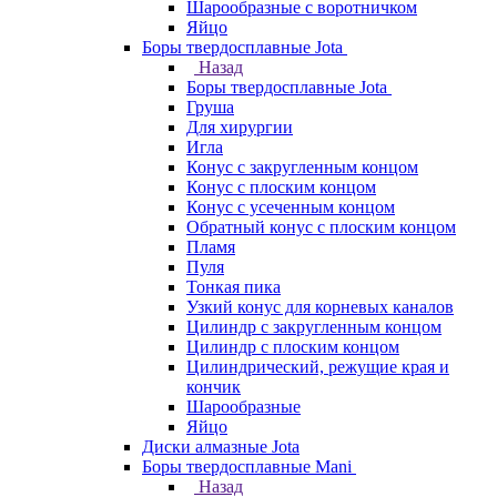
Шарообразные с воротничком
Яйцо
Боры твердосплавные Jota
Назад
Боры твердосплавные Jota
Груша
Для хирургии
Игла
Конус с закругленным концом
Конус с плоским концом
Конус с усеченным концом
Обратный конус с плоским концом
Пламя
Пуля
Тонкая пика
Узкий конус для корневых каналов
Цилиндр с закругленным концом
Цилиндр с плоским концом
Цилиндрический, режущие края и
кончик
Шарообразные
Яйцо
Диски алмазные Jota
Боры твердосплавные Mani
Назад