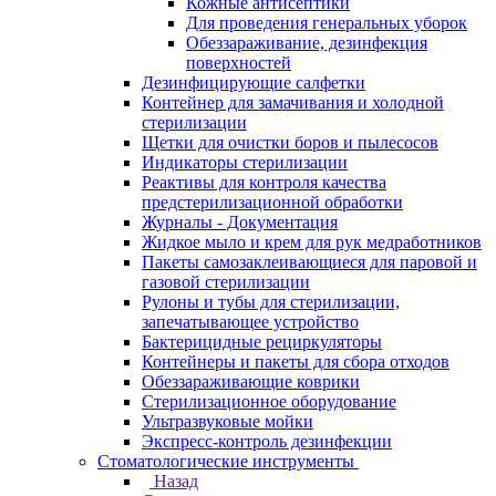
Кожные антисептики
Для проведения генеральных уборок
Обеззараживание, дезинфекция
поверхностей
Дезинфицирующие салфетки
Контейнер для замачивания и холодной
стерилизации
Щетки для очистки боров и пылесосов
Индикаторы стерилизации
Реактивы для контроля качества
предстерилизационной обработки
Журналы - Документация
Жидкое мыло и крем для рук медработников
Пакеты самозаклеивающиеся для паровой и
газовой стерилизации
Рулоны и тубы для стерилизации,
запечатывающее устройство
Бактерицидные рециркуляторы
Контейнеры и пакеты для сбора отходов
Обеззараживающие коврики
Стерилизационное оборудование
Ультразвуковые мойки
Экспресс-контроль дезинфекции
Стоматологические инструменты
Назад