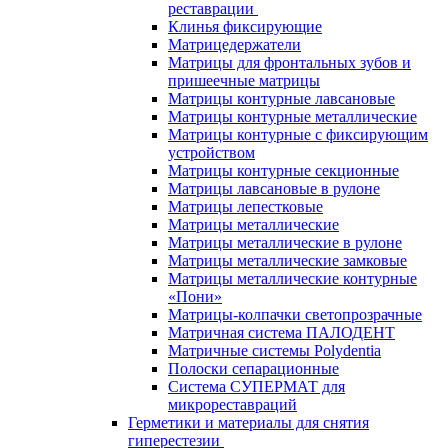
реставрации
Клинья фиксирующие
Матрицедержатели
Матрицы для фронтальных зубов и
пришеечные матрицы
Матрицы контурные лавсановые
Матрицы контурные металлические
Матрицы контурные с фиксирующим
устройством
Матрицы контурные секционные
Матрицы лавсановые в рулоне
Матрицы лепестковые
Матрицы металлические
Матрицы металлические в рулоне
Матрицы металлические замковые
Матрицы металлические контурные
«Пони»
Матрицы-колпачки светопрозрачные
Матричная система ПАЛОДЕНТ
Матричные системы Polydentia
Полоски сепарационные
Система СУПЕРМАТ для
микрореставраций
Герметики и материалы для снятия
гиперестезии