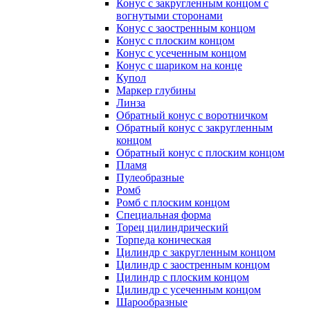
Конус с закругленным концом с
вогнутыми сторонами
Конус с заостренным концом
Конус с плоским концом
Конус с усеченным концом
Конус с шариком на конце
Купол
Маркер глубины
Линза
Обратный конус с воротничком
Обратный конус с закругленным
концом
Обратный конус с плоским концом
Пламя
Пулеобразные
Ромб
Ромб с плоским концом
Специальная форма
Торец цилиндрический
Торпеда коническая
Цилиндр с закругленным концом
Цилиндр с заостренным концом
Цилиндр с плоским концом
Цилиндр с усеченным концом
Шарообразные