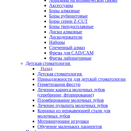
Абразивы на керамической связке
Аксессуары
Боры алмазные
Боры рубинитовые
Боры серии Z-CUT
Боры твердосплавные
Диски алмазные
Дискодержатели
Наборы
Спеченный алмаз
Фрезы для CAD/CAM
Фрезы лабораторные
Детская стоматология
Назад
Детская стоматология
Принадлежности для детской стоматологии
Герметизация фиссур
Лечение кариеса молочных зубов
(серебрение, фторирование)
Пломбирование молочных зубов
Лечение пульпита молочных зубов
Коронки из нержавеющей стали для
молочных зубов
Мотивирующие игрушки
Обучение маленьких пациентов