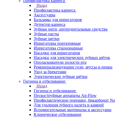
Профилактика кариеса
Назад
Профилактика кариеса
Аксессуары
Бальзамы для ирригаторов
Детектор кариеса
Зубные нити, интердентальные средства
Зубные пасты
Зубные щетки
Ирригаторы портативные
Ирригаторы стационарные
Насадки для ирригаторов
Насадки для электрических зубных щёток
Ополаскиватели полости рта
Реминерализирующие гели, муссы и пенки
Уход за брекетами
Электрические зубные щётки
Гигиена и отбеливание
Назад
Гигиена и отбеливание
Пескоструйные аппараты Air-Flow
Профилактические порошки, бикарбонат Na
Для удаления зубного налета и камней
Вспомогательные материалы и аксессуары
Клиническое отбеливание