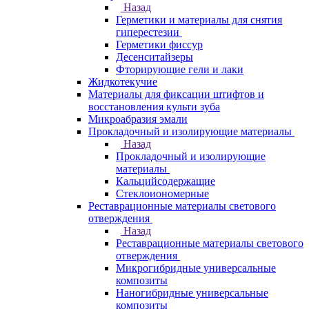
Назад
Герметики и материалы для снятия
гиперестезии
Герметики фиссур
Десенситайзеры
Фторирующие гели и лаки
Жидкотекучие
Материалы для фиксации штифтов и
восстановления культи зуба
Микроабразия эмали
Прокладочный и изолирующие материалы
Назад
Прокладочный и изолирующие
материалы
Кальцийсодержащие
Стеклоиономерные
Реставрационные материалы светового
отверждения
Назад
Реставрационные материалы светового
отверждения
Микрогибридные универсальные
композиты
Наногибридные универсальные
композиты