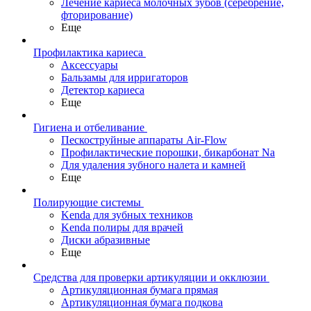
Лечение кариеса молочных зубов (серебрение,
фторирование)
Еще
Профилактика кариеса
Аксессуары
Бальзамы для ирригаторов
Детектор кариеса
Еще
Гигиена и отбеливание
Пескоструйные аппараты Air-Flow
Профилактические порошки, бикарбонат Na
Для удаления зубного налета и камней
Еще
Полирующие системы
Kenda для зубных техников
Kenda полиры для врачей
Диски абразивные
Еще
Средства для проверки артикуляции и окклюзии
Артикуляционная бумага прямая
Артикуляционная бумага подкова