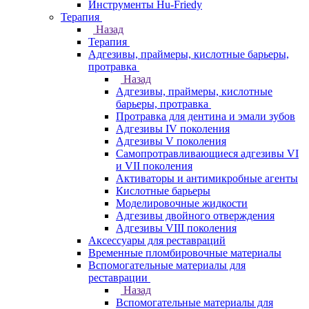
Инструменты Hu-Friedy
Терапия
Назад
Терапия
Адгезивы, праймеры, кислотные барьеры,
протравка
Назад
Адгезивы, праймеры, кислотные
барьеры, протравка
Протравка для дентина и эмали зубов
Адгезивы IV поколения
Адгезивы V поколения
Самопротравливающиеся адгезивы VI
и VII поколения
Активаторы и антимикробные агенты
Кислотные барьеры
Моделировочные жидкости
Адгезивы двойного отверждения
Адгезивы VIII поколения
Аксессуары для реставраций
Временные пломбировочные материалы
Вспомогательные материалы для
реставрации
Назад
Вспомогательные материалы для