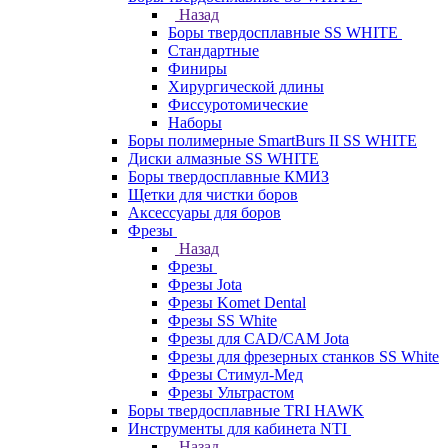
Назад
Боры твердосплавные SS WHITE
Стандартные
Финиры
Хирургической длины
Фиссуротомические
Наборы
Боры полимерные SmartBurs II SS WHITE
Диски алмазные SS WHITE
Боры твердосплавные КМИЗ
Щетки для чистки боров
Аксессуары для боров
Фрезы
Назад
Фрезы
Фрезы Jota
Фрезы Komet Dental
Фрезы SS White
Фрезы для CAD/CAM Jota
Фрезы для фрезерных станков SS White
Фрезы Стимул-Мед
Фрезы Ультрастом
Боры твердосплавные TRI HAWK
Инструменты для кабинета NTI
Назад