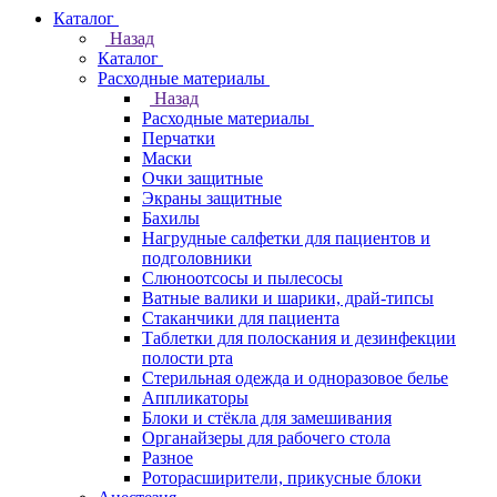
Каталог
Назад
Каталог
Расходные материалы
Назад
Расходные материалы
Перчатки
Маски
Очки защитные
Экраны защитные
Бахилы
Нагрудные салфетки для пациентов и
подголовники
Слюноотсосы и пылесосы
Ватные валики и шарики, драй-типсы
Стаканчики для пациента
Таблетки для полоскания и дезинфекции
полости рта
Стерильная одежда и одноразовое белье
Аппликаторы
Блоки и стёкла для замешивания
Органайзеры для рабочего стола
Разное
Роторасширители, прикусные блоки