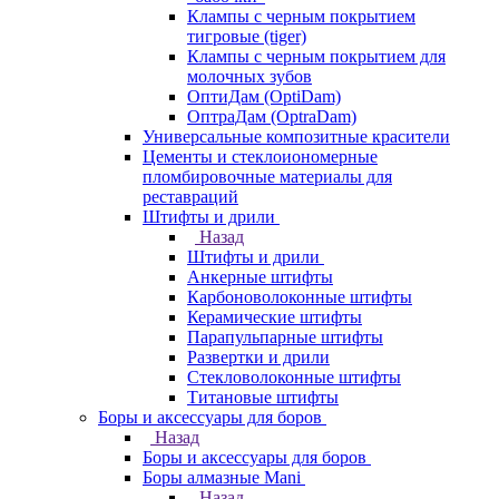
Клампы с черным покрытием
тигровые (tiger)
Клампы с черным покрытием для
молочных зубов
ОптиДам (OptiDam)
ОптраДам (OptraDam)
Универсальные композитные красители
Цементы и стеклоиономерные
пломбировочные материалы для
реставраций
Штифты и дрили
Назад
Штифты и дрили
Анкерные штифты
Карбоноволоконные штифты
Керамические штифты
Парапульпарные штифты
Развертки и дрили
Стекловолоконные штифты
Титановые штифты
Боры и аксессуары для боров
Назад
Боры и аксессуары для боров
Боры алмазные Mani
Назад