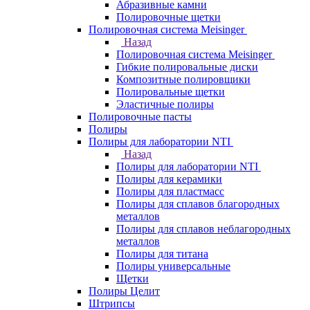
Абразивные камни
Полировочные щетки
Полировочная система Meisinger
Назад
Полировочная система Meisinger
Гибкие полировальные диски
Композитные полировщики
Полировальные щетки
Эластичные полиры
Полировочные пасты
Полиры
Полиры для лаборатории NTI
Назад
Полиры для лаборатории NTI
Полиры для керамики
Полиры для пластмасс
Полиры для сплавов благородных
металлов
Полиры для сплавов неблагородных
металлов
Полиры для титана
Полиры универсальные
Щетки
Полиры Целит
Штрипсы