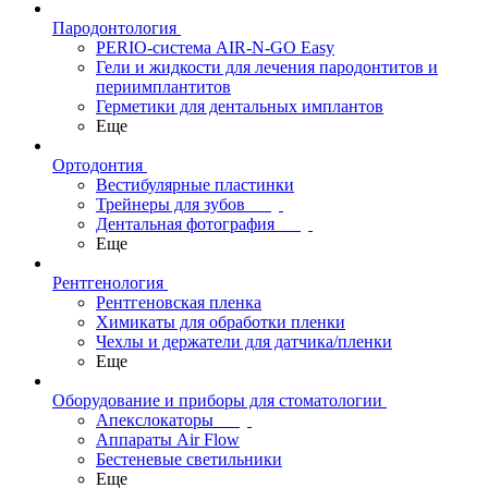
Пародонтология
PERIO-система AIR-N-GO Easy
Гели и жидкости для лечения пародонтитов и
периимплантитов
Герметики для дентальных имплантов
Еще
Ортодонтия
Вестибулярные пластинки
Трейнеры для зубов
Дентальная фотография
Еще
Рентгенология
Рентгеновская пленка
Химикаты для обработки пленки
Чехлы и держатели для датчика/пленки
Еще
Оборудование и приборы для стоматологии
Апекслокаторы
Аппараты Air Flow
Бестеневые светильники
Еще