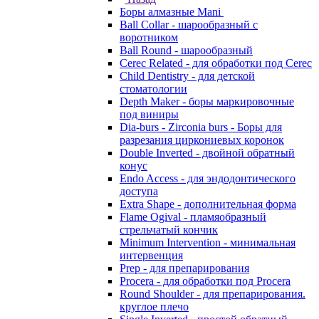
Боры алмазные Mani
Ball Collar - шарообразный c
воротником
Ball Round - шарообразный
Cerec Related - для обработки под Cerec
Child Dentistry - для детской
стоматологии
Depth Maker - боры маркировочные
под виниры
Dia-burs - Zirconia burs - Боры для
разрезания циркониевых коронок
Double Inverted - двойной обратный
конус
Endo Access - для эндодонтического
доступа
Extra Shape - дополнительная форма
Flame Ogival - пламяобразный
стрельчатый кончик
Minimum Intervention - минимальная
интервенция
Prep - для препарирования
Procera - для обработки под Procera
Round Shoulder - для препарирования.
круглое плечо