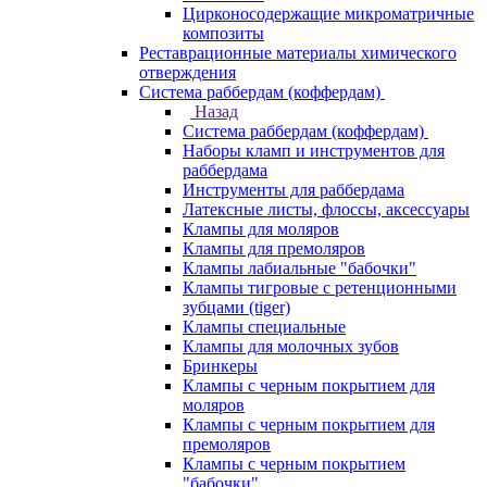
Цирконосодержащие микроматричные
композиты
Реставрационные материалы химического
отверждения
Система раббердам (коффердам)
Назад
Система раббердам (коффердам)
Наборы кламп и инструментов для
раббердама
Инструменты для раббердама
Латексные листы, флоссы, аксессуары
Клампы для моляров
Клампы для премоляров
Клампы лабиальные "бабочки"
Клампы тигровые с ретенционными
зубцами (tiger)
Клампы специальные
Клампы для молочных зубов
Бринкеры
Клампы с черным покрытием для
моляров
Клампы с черным покрытием для
премоляров
Клампы с черным покрытием
"бабочки"