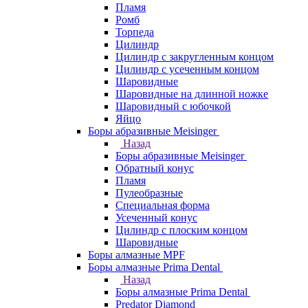
Пламя
Ромб
Торпеда
Цилиндр
Цилиндр с закругленным концом
Цилиндр с усеченным концом
Шаровидные
Шаровидные на длинной ножке
Шаровидный с юбочкой
Яйцо
Боры абразивные Meisinger
Назад
Боры абразивные Meisinger
Обратный конус
Пламя
Пулеобразные
Специальная форма
Усеченный конус
Цилиндр с плоским концом
Шаровидные
Боры алмазные MPF
Боры алмазные Prima Dental
Назад
Боры алмазные Prima Dental
Predator Diamond