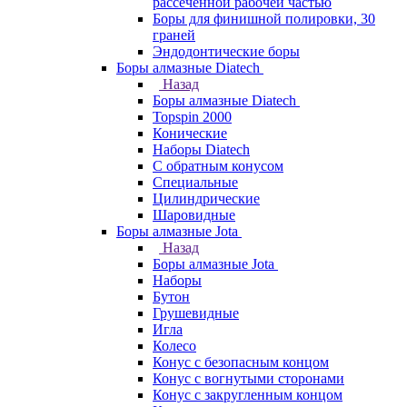
рассеченной рабочей частью
Боры для финишной полировки, 30
граней
Эндодонтические боры
Боры алмазные Diatech
Назад
Боры алмазные Diatech
Topspin 2000
Конические
Наборы Diatech
С обратным конусом
Специальные
Цилиндрические
Шаровидные
Боры алмазные Jota
Назад
Боры алмазные Jota
Наборы
Бутон
Грушевидные
Игла
Колесо
Конус с безопасным концом
Конус с вогнутыми сторонами
Конус с закругленным концом