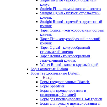
Single Inverted - простой обратный
конус
Straight Flat - прямой плоский кончик
Straight Ogival - прямой стрельчатый
кончик
Straight Round - прямой закругленный
кончик
Taper Conical - конусообразный острый
кончик
Taper Flat - конусообразный плоский
кончик
Taper Ogival - конусообразный
стрельчатый кончик
Taper Round - конусообразный
закругленный кончик
Wheet Round - колесо круглый край
Боры алмазные Dialom
Боры твердосплавные Diatech
Назад
Боры твердосплавные Diatech
Боры Speedster
Боры для препарирования и
полировки, 12 граней
Боры для препарирования, 6-8 граней
Боры для тонкого препарирования с