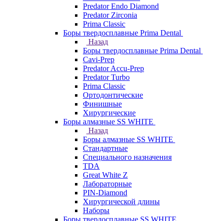
Predator Endo Diamond
Predator Zirconia
Prima Classic
Боры твердосплавные Prima Dental
Назад
Боры твердосплавные Prima Dental
Cavi-Prep
Predator Accu-Prep
Predator Turbo
Prima Classic
Ортодонтические
Финишные
Хирургические
Боры алмазные SS WHITE
Назад
Боры алмазные SS WHITE
Стандартные
Специального назначения
TDA
Great White Z
Лабораторные
PIN-Diamond
Хирургической длины
Наборы
Боры твердосплавные SS WHITE