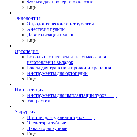
Фольга для проверки окклюзии
Еще
Эндодонтия
Эндодонтические инструменты
Анестезия пульпы
Девитализация пульпы
Еще
Ортопедия
Беззольные штифты и пластмасса для
изготовления вкладок
Боксы для транспортировки и хранения
Инструменты для ортопедии
Еще
Имплантация
Инструменты для имплантации зубов
Ультрастом
Хирургия
Щипцы для удаления зубов
Элеваторы зубные
Люксаторы зубные
Еще