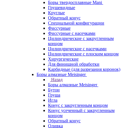
Боры твердосплавные Mani
Грушевидные
Круглые
Обратный конус
Специальной конфигурации
Фиссурные
Фиссурные с насечками
Цилиндрические с закругленным
концом
Цилиндрические с насечками
Цилиндрические с плоским концом
Хирургические
Для финишной обработки
Карбидные (для разрезания коронок)
Боры алмазные Meisinger
Назад
Боры алмазные Meisinger
Бутон
Груша
Игла
Конус c закругленным концом
Конус усеченный c закругленным
концом
Обратный конус
Оливка