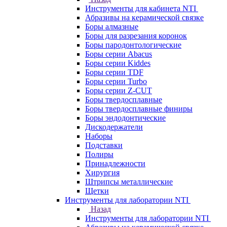
Инструменты для кабинета NTI
Абразивы на керамической связке
Боры алмазные
Боры для разрезания коронок
Боры пародонтологические
Боры серии Abacus
Боры серии Kiddes
Боры серии TDF
Боры серии Turbo
Боры серии Z-CUT
Боры твердосплавные
Боры твердосплавные финиры
Боры эндодонтические
Дискодержатели
Наборы
Подставки
Полиры
Принадлежности
Хирургия
Штрипсы металлические
Щетки
Инструменты для лаборатории NTI
Назад
Инструменты для лаборатории NTI