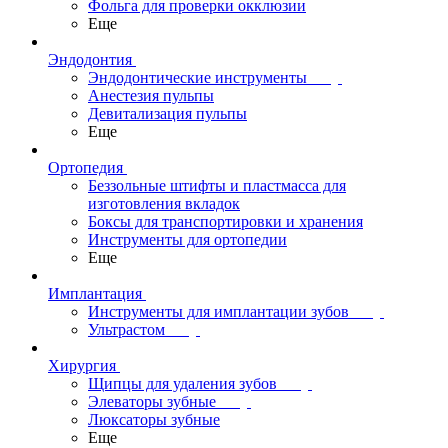
Фольга для проверки окклюзии
Еще
Эндодонтия
Эндодонтические инструменты
Анестезия пульпы
Девитализация пульпы
Еще
Ортопедия
Беззольные штифты и пластмасса для
изготовления вкладок
Боксы для транспортировки и хранения
Инструменты для ортопедии
Еще
Имплантация
Инструменты для имплантации зубов
Ультрастом
Хирургия
Щипцы для удаления зубов
Элеваторы зубные
Люксаторы зубные
Еще