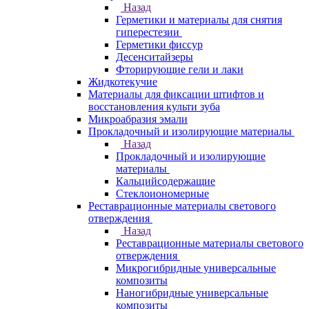
Назад
Герметики и материалы для снятия
гиперестезии
Герметики фиссур
Десенситайзеры
Фторирующие гели и лаки
Жидкотекучие
Материалы для фиксации штифтов и
восстановления культи зуба
Микроабразия эмали
Прокладочный и изолирующие материалы
Назад
Прокладочный и изолирующие
материалы
Кальцийсодержащие
Стеклоиономерные
Реставрационные материалы светового
отверждения
Назад
Реставрационные материалы светового
отверждения
Микрогибридные универсальные
композиты
Наногибридные универсальные
композиты