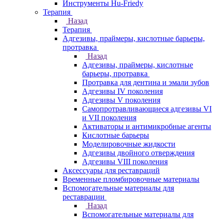
Инструменты Hu-Friedy
Терапия
Назад
Терапия
Адгезивы, праймеры, кислотные барьеры,
протравка
Назад
Адгезивы, праймеры, кислотные
барьеры, протравка
Протравка для дентина и эмали зубов
Адгезивы IV поколения
Адгезивы V поколения
Самопротравливающиеся адгезивы VI
и VII поколения
Активаторы и антимикробные агенты
Кислотные барьеры
Моделировочные жидкости
Адгезивы двойного отверждения
Адгезивы VIII поколения
Аксессуары для реставраций
Временные пломбировочные материалы
Вспомогательные материалы для
реставрации
Назад
Вспомогательные материалы для