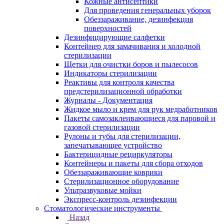
Кожные антисептики
Для проведения генеральных уборок
Обеззараживание, дезинфекция
поверхностей
Дезинфицирующие салфетки
Контейнер для замачивания и холодной
стерилизации
Щетки для очистки боров и пылесосов
Индикаторы стерилизации
Реактивы для контроля качества
предстерилизационной обработки
Журналы - Документация
Жидкое мыло и крем для рук медработников
Пакеты самозаклеивающиеся для паровой и
газовой стерилизации
Рулоны и тубы для стерилизации,
запечатывающее устройство
Бактерицидные рециркуляторы
Контейнеры и пакеты для сбора отходов
Обеззараживающие коврики
Стерилизационное оборудование
Ультразвуковые мойки
Экспресс-контроль дезинфекции
Стоматологические инструменты
Назад