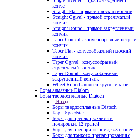
Single Inverted - простой обратный
конус
Straight Flat - прямой плоский кончик
Straight Ogival - прямой стрельчатый
кончик
Straight Round - прямой закругленный
кончик
Taper Conical - конусообразный острый
кончик
Taper Flat - конусообразный плоский
кончик
Taper Ogival - конусообразный
стрельчатый кончик
Taper Round - конусообразный
закругленный кончик
Wheet Round - колесо круглый край
Боры алмазные Dialom
Боры твердосплавные Diatech
Назад
Боры твердосплавные Diatech
Боры Speedster
Боры для препарирования и
полировки, 12 граней
Боры для препарирования, 6-8 граней
Боры для тонкого препарирования с