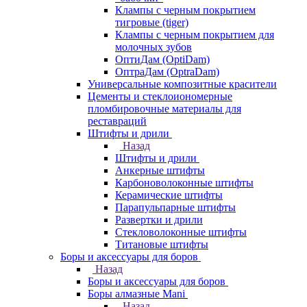
Клампы с черным покрытием
тигровые (tiger)
Клампы с черным покрытием для
молочных зубов
ОптиДам (OptiDam)
ОптраДам (OptraDam)
Универсальные композитные красители
Цементы и стеклоиономерные
пломбировочные материалы для
реставраций
Штифты и дрили
Назад
Штифты и дрили
Анкерные штифты
Карбоноволоконные штифты
Керамические штифты
Парапульпарные штифты
Развертки и дрили
Стекловолоконные штифты
Титановые штифты
Боры и аксессуары для боров
Назад
Боры и аксессуары для боров
Боры алмазные Mani
Назад