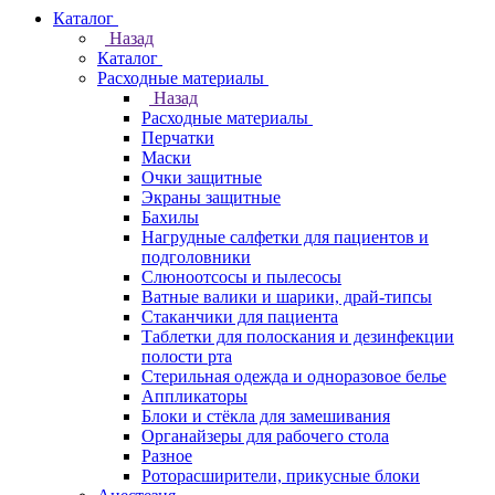
Каталог
Назад
Каталог
Расходные материалы
Назад
Расходные материалы
Перчатки
Маски
Очки защитные
Экраны защитные
Бахилы
Нагрудные салфетки для пациентов и
подголовники
Слюноотсосы и пылесосы
Ватные валики и шарики, драй-типсы
Стаканчики для пациента
Таблетки для полоскания и дезинфекции
полости рта
Стерильная одежда и одноразовое белье
Аппликаторы
Блоки и стёкла для замешивания
Органайзеры для рабочего стола
Разное
Роторасширители, прикусные блоки