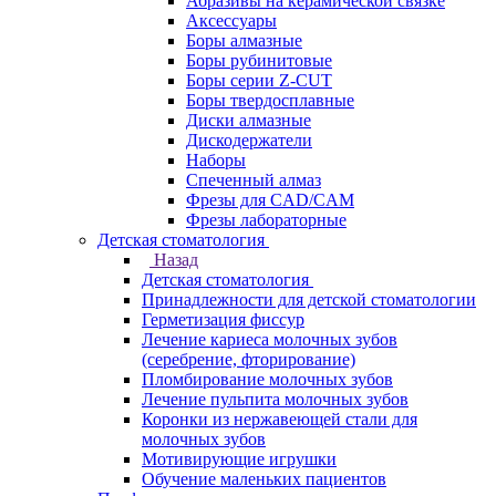
Абразивы на керамической связке
Аксессуары
Боры алмазные
Боры рубинитовые
Боры серии Z-CUT
Боры твердосплавные
Диски алмазные
Дискодержатели
Наборы
Спеченный алмаз
Фрезы для CAD/CAM
Фрезы лабораторные
Детская стоматология
Назад
Детская стоматология
Принадлежности для детской стоматологии
Герметизация фиссур
Лечение кариеса молочных зубов
(серебрение, фторирование)
Пломбирование молочных зубов
Лечение пульпита молочных зубов
Коронки из нержавеющей стали для
молочных зубов
Мотивирующие игрушки
Обучение маленьких пациентов