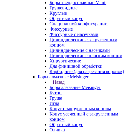
Боры твердосплавные Mani
Грушевидные
Круглые
Обратный конус
Специальной конфигурации
Фиссурные
Фиссурные с насечками
Цилиндрические с закругленным
концом
Цилиндрические с насечками
Цилиндрические с плоским концом
Хирургические
Для финишной обработки
Карбидные (для разрезания коронок)
Боры алмазные Meisinger
Назад
Боры алмазные Meisinger
Бутон
Груша
Игла
Конус c закругленным концом
Конус усеченный c закругленным
концом
Обратный конус
Оливка