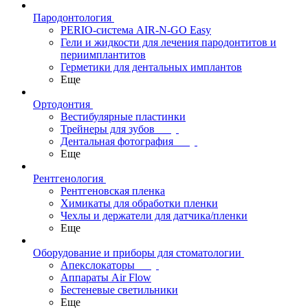
Пародонтология
PERIO-система AIR-N-GO Easy
Гели и жидкости для лечения пародонтитов и
периимплантитов
Герметики для дентальных имплантов
Еще
Ортодонтия
Вестибулярные пластинки
Трейнеры для зубов
Дентальная фотография
Еще
Рентгенология
Рентгеновская пленка
Химикаты для обработки пленки
Чехлы и держатели для датчика/пленки
Еще
Оборудование и приборы для стоматологии
Апекслокаторы
Аппараты Air Flow
Бестеневые светильники
Еще