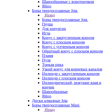
Шарообразные с воротничком
Яйцо
Боры твердосплавные Jota
Назад
Боры твердосплавные Jota
Груша
Для хирургии
Игла
Конус с закругленным концом
Конус с плоским концом
Конус с усеченным концом
Обратный конус с плоским концом
Пламя
Пуля
Тонкая пика
Узкий конус для корневых каналов
Цилиндр с закругленным концом
Цилиндр с плоским концом
Цилиндрический, режущие края и
кончик
Шарообразные
Яйцо
Диски алмазные Jota
Боры твердосплавные Mani
Назад