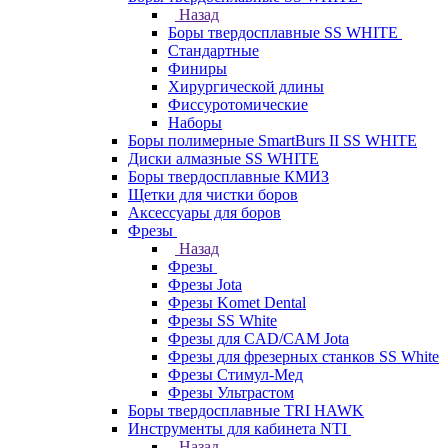
Назад
Боры твердосплавные SS WHITE
Стандартные
Финиры
Хирургической длины
Фиссуротомические
Наборы
Боры полимерные SmartBurs II SS WHITE
Диски алмазные SS WHITE
Боры твердосплавные КМИЗ
Щетки для чистки боров
Аксессуары для боров
Фрезы
Назад
Фрезы
Фрезы Jota
Фрезы Komet Dental
Фрезы SS White
Фрезы для CAD/CAM Jota
Фрезы для фрезерных станков SS White
Фрезы Стимул-Мед
Фрезы Ультрастом
Боры твердосплавные TRI HAWK
Инструменты для кабинета NTI
Назад