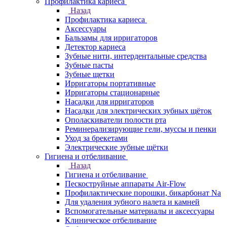
Профилактика кариеса
Назад
Профилактика кариеса
Аксессуары
Бальзамы для ирригаторов
Детектор кариеса
Зубные нити, интердентальные средства
Зубные пасты
Зубные щетки
Ирригаторы портативные
Ирригаторы стационарные
Насадки для ирригаторов
Насадки для электрических зубных щёток
Ополаскиватели полости рта
Реминерализирующие гели, муссы и пенки
Уход за брекетами
Электрические зубные щётки
Гигиена и отбеливание
Назад
Гигиена и отбеливание
Пескоструйные аппараты Air-Flow
Профилактические порошки, бикарбонат Na
Для удаления зубного налета и камней
Вспомогательные материалы и аксессуары
Клиническое отбеливание