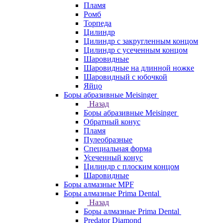
Пламя
Ромб
Торпеда
Цилиндр
Цилиндр с закругленным концом
Цилиндр с усеченным концом
Шаровидные
Шаровидные на длинной ножке
Шаровидный с юбочкой
Яйцо
Боры абразивные Meisinger
Назад
Боры абразивные Meisinger
Обратный конус
Пламя
Пулеобразные
Специальная форма
Усеченный конус
Цилиндр с плоским концом
Шаровидные
Боры алмазные MPF
Боры алмазные Prima Dental
Назад
Боры алмазные Prima Dental
Predator Diamond