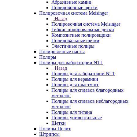
Абразивные камни
Полировочные щетки
Полировочная система Meisinger
Назад
Полировочная система Meisinger
Гибкие полировальные диски
Композитные полировщики
Полировальные щетки
Эластичные полиры
Полировочные пасты
Полиры
Полиры для лаборатории NTI
Назад
Полиры для лаборатории NTI
Полиры для керамики
Полиры для пластмасс
Полиры для сплавов благородных
металлов
Полиры для сплавов неблагородных
металлов
Полиры для титана
Полиры универсальные
Щетки
Полиры Целит
Штрипсы