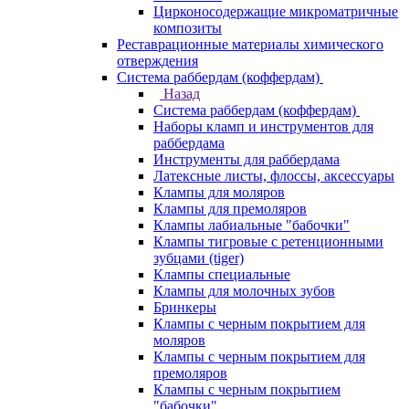
Цирконосодержащие микроматричные
композиты
Реставрационные материалы химического
отверждения
Система раббердам (коффердам)
Назад
Система раббердам (коффердам)
Наборы кламп и инструментов для
раббердама
Инструменты для раббердама
Латексные листы, флоссы, аксессуары
Клампы для моляров
Клампы для премоляров
Клампы лабиальные "бабочки"
Клампы тигровые с ретенционными
зубцами (tiger)
Клампы специальные
Клампы для молочных зубов
Бринкеры
Клампы с черным покрытием для
моляров
Клампы с черным покрытием для
премоляров
Клампы с черным покрытием
"бабочки"