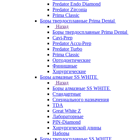
Predator Endo Diamond
Predator Zirconia
Prima Classic
Боры твердосплавные Prima Dental
Назад
Боры твердосплавные Prima Dental
Cavi-Prep
Predator Accu-Prep
Predator Turbo
Prima Classic
Ортодонтические
Финишные
Хирургические
Боры алмазные SS WHITE
Назад
Боры алмазные SS WHITE
Стандартные
Специального назначения
TDA
Great White Z
Лабораторные
PIN-Diamond
Хирургической длины
Наборы
Боры твердосплавные SS WHITE