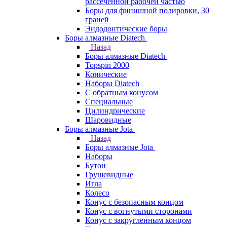
рассеченной рабочей частью
Боры для финишной полировки, 30
граней
Эндодонтические боры
Боры алмазные Diatech
Назад
Боры алмазные Diatech
Topspin 2000
Конические
Наборы Diatech
С обратным конусом
Специальные
Цилиндрические
Шаровидные
Боры алмазные Jota
Назад
Боры алмазные Jota
Наборы
Бутон
Грушевидные
Игла
Колесо
Конус с безопасным концом
Конус с вогнутыми сторонами
Конус с закругленным концом