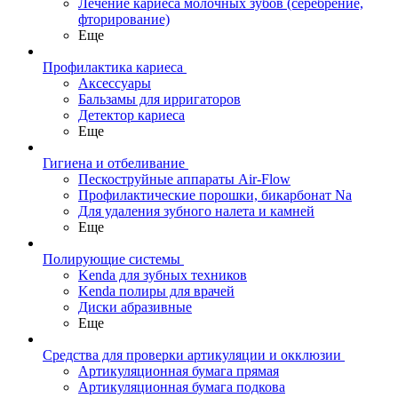
Лечение кариеса молочных зубов (серебрение,
фторирование)
Еще
Профилактика кариеса
Аксессуары
Бальзамы для ирригаторов
Детектор кариеса
Еще
Гигиена и отбеливание
Пескоструйные аппараты Air-Flow
Профилактические порошки, бикарбонат Na
Для удаления зубного налета и камней
Еще
Полирующие системы
Kenda для зубных техников
Kenda полиры для врачей
Диски абразивные
Еще
Средства для проверки артикуляции и окклюзии
Артикуляционная бумага прямая
Артикуляционная бумага подкова