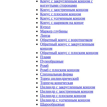
Конус с закругленным концом с
вогнутыми сторонами
Конус с заостренным концом
Конус с плоским концом
Конус с усеченным концом
Конус с шариком на конце
Купол
Маркер глубины
Линза
Обратный конус с воротничком
Обратный конус с закругленным
концом
Обратный конус с плоским концом
Пламя
Пулеобразные
Ромб
Ромб с плоским концом
Специальная форма
Торец цилиндрический
Торпеда коническая
Цилиндр с закругленным концом
Цилиндр с заостренным концом
Цилиндр с плоским концом
Цилиндр с усеченным концом
Шарообразные