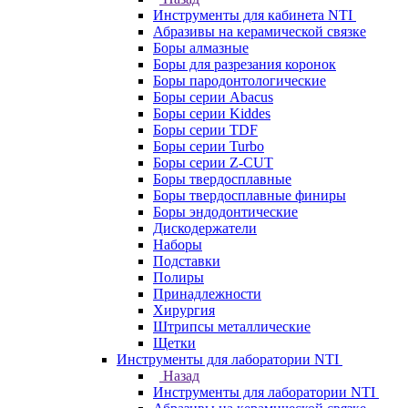
Инструменты для кабинета NTI
Абразивы на керамической связке
Боры алмазные
Боры для разрезания коронок
Боры пародонтологические
Боры серии Abacus
Боры серии Kiddes
Боры серии TDF
Боры серии Turbo
Боры серии Z-CUT
Боры твердосплавные
Боры твердосплавные финиры
Боры эндодонтические
Дискодержатели
Наборы
Подставки
Полиры
Принадлежности
Хирургия
Штрипсы металлические
Щетки
Инструменты для лаборатории NTI
Назад
Инструменты для лаборатории NTI