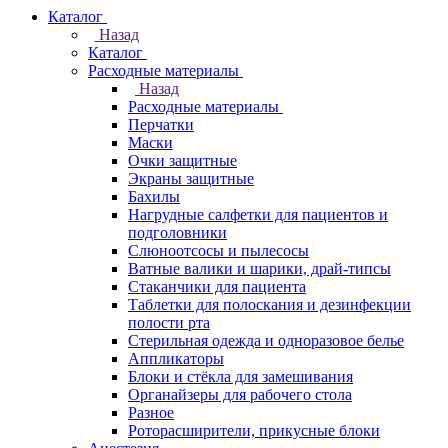
Каталог
Назад
Каталог
Расходные материалы
Назад
Расходные материалы
Перчатки
Маски
Очки защитные
Экраны защитные
Бахилы
Нагрудные салфетки для пациентов и
подголовники
Слюноотсосы и пылесосы
Ватные валики и шарики, драй-типсы
Стаканчики для пациента
Таблетки для полоскания и дезинфекции
полости рта
Стерильная одежда и одноразовое белье
Аппликаторы
Блоки и стёкла для замешивания
Органайзеры для рабочего стола
Разное
Роторасширители, прикусные блоки