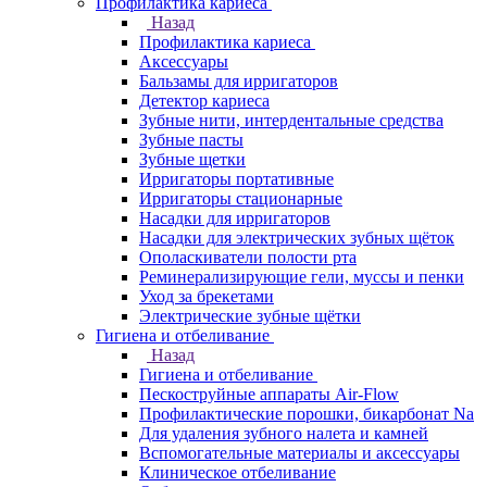
Профилактика кариеса
Назад
Профилактика кариеса
Аксессуары
Бальзамы для ирригаторов
Детектор кариеса
Зубные нити, интердентальные средства
Зубные пасты
Зубные щетки
Ирригаторы портативные
Ирригаторы стационарные
Насадки для ирригаторов
Насадки для электрических зубных щёток
Ополаскиватели полости рта
Реминерализирующие гели, муссы и пенки
Уход за брекетами
Электрические зубные щётки
Гигиена и отбеливание
Назад
Гигиена и отбеливание
Пескоструйные аппараты Air-Flow
Профилактические порошки, бикарбонат Na
Для удаления зубного налета и камней
Вспомогательные материалы и аксессуары
Клиническое отбеливание