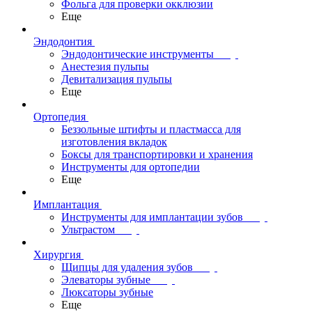
Фольга для проверки окклюзии
Еще
Эндодонтия
Эндодонтические инструменты
Анестезия пульпы
Девитализация пульпы
Еще
Ортопедия
Беззольные штифты и пластмасса для
изготовления вкладок
Боксы для транспортировки и хранения
Инструменты для ортопедии
Еще
Имплантация
Инструменты для имплантации зубов
Ультрастом
Хирургия
Щипцы для удаления зубов
Элеваторы зубные
Люксаторы зубные
Еще