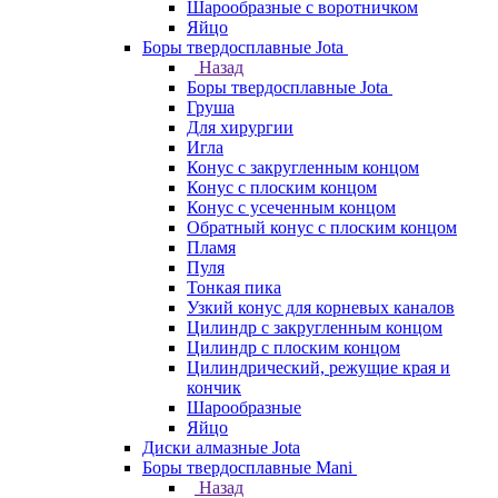
Шарообразные с воротничком
Яйцо
Боры твердосплавные Jota
Назад
Боры твердосплавные Jota
Груша
Для хирургии
Игла
Конус с закругленным концом
Конус с плоским концом
Конус с усеченным концом
Обратный конус с плоским концом
Пламя
Пуля
Тонкая пика
Узкий конус для корневых каналов
Цилиндр с закругленным концом
Цилиндр с плоским концом
Цилиндрический, режущие края и
кончик
Шарообразные
Яйцо
Диски алмазные Jota
Боры твердосплавные Mani
Назад