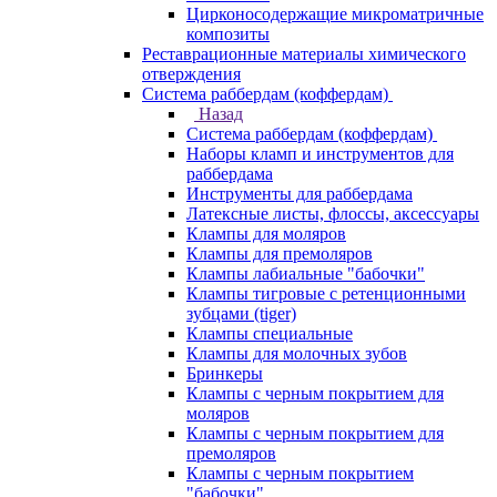
Цирконосодержащие микроматричные
композиты
Реставрационные материалы химического
отверждения
Система раббердам (коффердам)
Назад
Система раббердам (коффердам)
Наборы кламп и инструментов для
раббердама
Инструменты для раббердама
Латексные листы, флоссы, аксессуары
Клампы для моляров
Клампы для премоляров
Клампы лабиальные "бабочки"
Клампы тигровые с ретенционными
зубцами (tiger)
Клампы специальные
Клампы для молочных зубов
Бринкеры
Клампы с черным покрытием для
моляров
Клампы с черным покрытием для
премоляров
Клампы с черным покрытием
"бабочки"