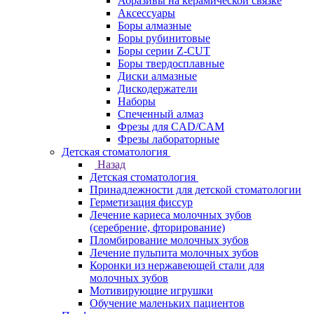
Абразивы на керамической связке
Аксессуары
Боры алмазные
Боры рубинитовые
Боры серии Z-CUT
Боры твердосплавные
Диски алмазные
Дискодержатели
Наборы
Спеченный алмаз
Фрезы для CAD/CAM
Фрезы лабораторные
Детская стоматология
Назад
Детская стоматология
Принадлежности для детской стоматологии
Герметизация фиссур
Лечение кариеса молочных зубов
(серебрение, фторирование)
Пломбирование молочных зубов
Лечение пульпита молочных зубов
Коронки из нержавеющей стали для
молочных зубов
Мотивирующие игрушки
Обучение маленьких пациентов