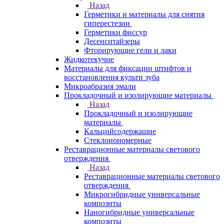
Назад
Герметики и материалы для снятия
гиперестезии
Герметики фиссур
Десенситайзеры
Фторирующие гели и лаки
Жидкотекучие
Материалы для фиксации штифтов и
восстановления культи зуба
Микроабразия эмали
Прокладочный и изолирующие материалы
Назад
Прокладочный и изолирующие
материалы
Кальцийсодержащие
Стеклоиономерные
Реставрационные материалы светового
отверждения
Назад
Реставрационные материалы светового
отверждения
Микрогибридные универсальные
композиты
Наногибридные универсальные
композиты