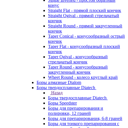
Single Inverted - простой обратный
конус
Straight Flat - прямой плоский кончик
Straight Ogival - прямой стрельчатый
кончик
Straight Round - прямой закругленный
кончик
Taper Conical - конусообразный острый
кончик
Taper Flat - конусообразный плоский
кончик
Taper Ogival - конусообразный
стрельчатый кончик
Taper Round - конусообразный
закругленный кончик
Wheet Round - колесо круглый край
Боры алмазные Dialom
Боры твердосплавные Diatech
Назад
Боры твердосплавные Diatech
Боры Speedster
Боры для препарирования и
полировки, 12 граней
Боры для препарирования, 6-8 граней
Боры для тонкого препарирования с