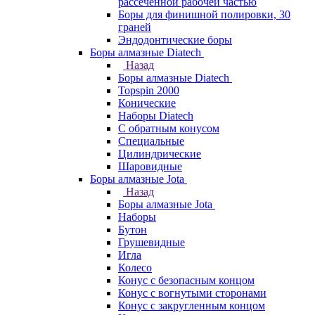
рассеченной рабочей частью
Боры для финишной полировки, 30
граней
Эндодонтические боры
Боры алмазные Diatech
Назад
Боры алмазные Diatech
Topspin 2000
Конические
Наборы Diatech
С обратным конусом
Специальные
Цилиндрические
Шаровидные
Боры алмазные Jota
Назад
Боры алмазные Jota
Наборы
Бутон
Грушевидные
Игла
Колесо
Конус с безопасным концом
Конус с вогнутыми сторонами
Конус с закругленным концом