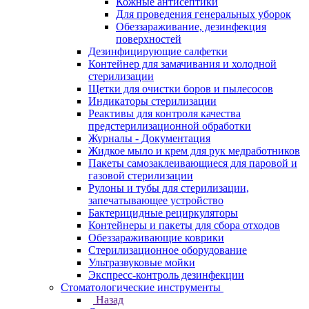
Кожные антисептики
Для проведения генеральных уборок
Обеззараживание, дезинфекция
поверхностей
Дезинфицирующие салфетки
Контейнер для замачивания и холодной
стерилизации
Щетки для очистки боров и пылесосов
Индикаторы стерилизации
Реактивы для контроля качества
предстерилизационной обработки
Журналы - Документация
Жидкое мыло и крем для рук медработников
Пакеты самозаклеивающиеся для паровой и
газовой стерилизации
Рулоны и тубы для стерилизации,
запечатывающее устройство
Бактерицидные рециркуляторы
Контейнеры и пакеты для сбора отходов
Обеззараживающие коврики
Стерилизационное оборудование
Ультразвуковые мойки
Экспресс-контроль дезинфекции
Стоматологические инструменты
Назад