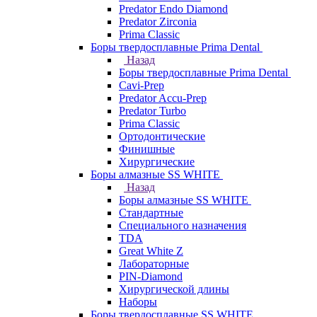
Predator Endo Diamond
Predator Zirconia
Prima Classic
Боры твердосплавные Prima Dental
Назад
Боры твердосплавные Prima Dental
Cavi-Prep
Predator Accu-Prep
Predator Turbo
Prima Classic
Ортодонтические
Финишные
Хирургические
Боры алмазные SS WHITE
Назад
Боры алмазные SS WHITE
Стандартные
Специального назначения
TDA
Great White Z
Лабораторные
PIN-Diamond
Хирургической длины
Наборы
Боры твердосплавные SS WHITE