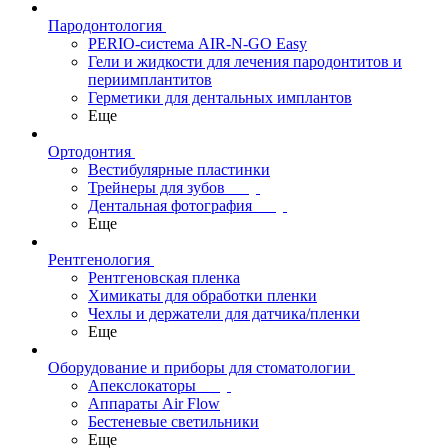
Пародонтология
PERIO-система AIR-N-GO Easy
Гели и жидкости для лечения пародонтитов и
периимплантитов
Герметики для дентальных имплантов
Еще
Ортодонтия
Вестибулярные пластинки
Трейнеры для зубов
Дентальная фотография
Еще
Рентгенология
Рентгеновская пленка
Химикаты для обработки пленки
Чехлы и держатели для датчика/пленки
Еще
Оборудование и приборы для стоматологии
Апекслокаторы
Аппараты Air Flow
Бестеневые светильники
Еще