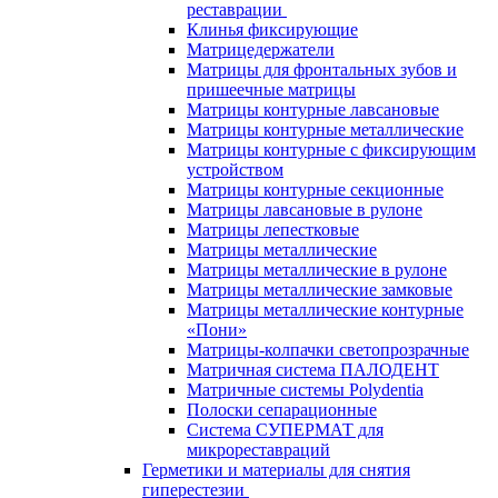
реставрации
Клинья фиксирующие
Матрицедержатели
Матрицы для фронтальных зубов и
пришеечные матрицы
Матрицы контурные лавсановые
Матрицы контурные металлические
Матрицы контурные с фиксирующим
устройством
Матрицы контурные секционные
Матрицы лавсановые в рулоне
Матрицы лепестковые
Матрицы металлические
Матрицы металлические в рулоне
Матрицы металлические замковые
Матрицы металлические контурные
«Пони»
Матрицы-колпачки светопрозрачные
Матричная система ПАЛОДЕНТ
Матричные системы Polydentia
Полоски сепарационные
Система СУПЕРМАТ для
микрореставраций
Герметики и материалы для снятия
гиперестезии