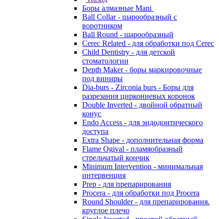
Боры алмазные Mani
Ball Collar - шарообразный c
воротником
Ball Round - шарообразный
Cerec Related - для обработки под Cerec
Child Dentistry - для детской
стоматологии
Depth Maker - боры маркировочные
под виниры
Dia-burs - Zirconia burs - Боры для
разрезания циркониевых коронок
Double Inverted - двойной обратный
конус
Endo Access - для эндодонтического
доступа
Extra Shape - дополнительная форма
Flame Ogival - пламяобразный
стрельчатый кончик
Minimum Intervention - минимальная
интервенция
Prep - для препарирования
Procera - для обработки под Procera
Round Shoulder - для препарирования.
круглое плечо