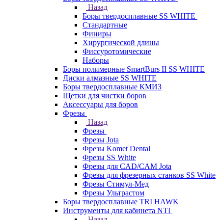
Назад
Боры твердосплавные SS WHITE
Стандартные
Финиры
Хирургической длины
Фиссуротомические
Наборы
Боры полимерные SmartBurs II SS WHITE
Диски алмазные SS WHITE
Боры твердосплавные КМИЗ
Щетки для чистки боров
Аксессуары для боров
Фрезы
Назад
Фрезы
Фрезы Jota
Фрезы Komet Dental
Фрезы SS White
Фрезы для CAD/CAM Jota
Фрезы для фрезерных станков SS White
Фрезы Стимул-Мед
Фрезы Ультрастом
Боры твердосплавные TRI HAWK
Инструменты для кабинета NTI
Назад