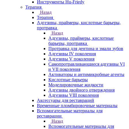
Инструменты Hu-Friedy
Терапия
Назад
Терапия
Адгезивы, праймеры, кислотные барьеры,
протравка
Назад
Адгезивы, праймеры, кислотные
барьеры, протравка
Протравка для дентина и эмали зубов
Адгезивы IV поколения
Адгезивы V поколения
Самопротравливающиеся адгезивы VI
и VII поколения
Активаторы и антимикробные агенты
Кислотные барьеры
Моделировочные жидкости
Адгезивы двойного отверждения
Адгезивы VIII поколения
Аксессуары для реставраций
Временные пломбировочные материалы
Вспомогательные материалы для
реставрации
Назад
Вспомогательные материалы для