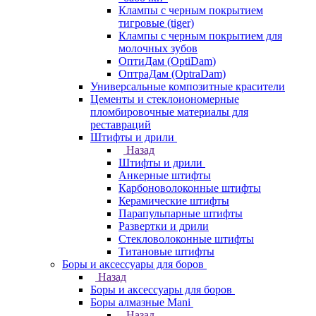
Клампы с черным покрытием
тигровые (tiger)
Клампы с черным покрытием для
молочных зубов
ОптиДам (OptiDam)
ОптраДам (OptraDam)
Универсальные композитные красители
Цементы и стеклоиономерные
пломбировочные материалы для
реставраций
Штифты и дрили
Назад
Штифты и дрили
Анкерные штифты
Карбоноволоконные штифты
Керамические штифты
Парапульпарные штифты
Развертки и дрили
Стекловолоконные штифты
Титановые штифты
Боры и аксессуары для боров
Назад
Боры и аксессуары для боров
Боры алмазные Mani
Назад