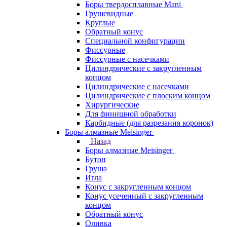
Боры твердосплавные Mani
Грушевидные
Круглые
Обратный конус
Специальной конфигурации
Фиссурные
Фиссурные с насечками
Цилиндрические с закругленным
концом
Цилиндрические с насечками
Цилиндрические с плоским концом
Хирургические
Для финишной обработки
Карбидные (для разрезания коронок)
Боры алмазные Meisinger
Назад
Боры алмазные Meisinger
Бутон
Груша
Игла
Конус c закругленным концом
Конус усеченный c закругленным
концом
Обратный конус
Оливка