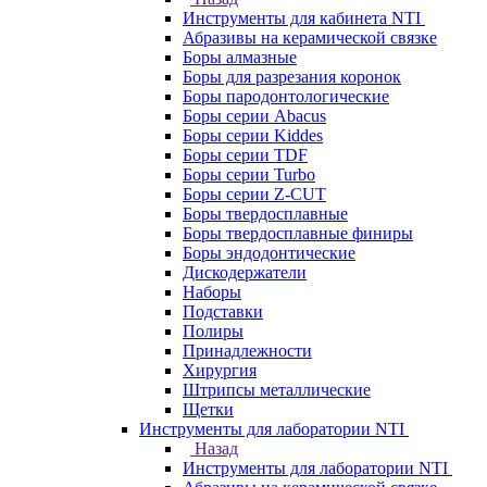
Инструменты для кабинета NTI
Абразивы на керамической связке
Боры алмазные
Боры для разрезания коронок
Боры пародонтологические
Боры серии Abacus
Боры серии Kiddes
Боры серии TDF
Боры серии Turbo
Боры серии Z-CUT
Боры твердосплавные
Боры твердосплавные финиры
Боры эндодонтические
Дискодержатели
Наборы
Подставки
Полиры
Принадлежности
Хирургия
Штрипсы металлические
Щетки
Инструменты для лаборатории NTI
Назад
Инструменты для лаборатории NTI