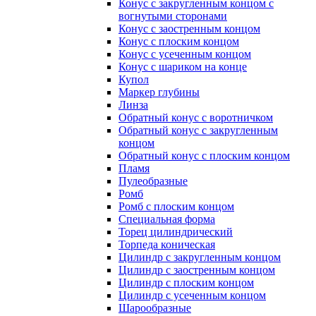
Конус с закругленным концом с
вогнутыми сторонами
Конус с заостренным концом
Конус с плоским концом
Конус с усеченным концом
Конус с шариком на конце
Купол
Маркер глубины
Линза
Обратный конус с воротничком
Обратный конус с закругленным
концом
Обратный конус с плоским концом
Пламя
Пулеобразные
Ромб
Ромб с плоским концом
Специальная форма
Торец цилиндрический
Торпеда коническая
Цилиндр с закругленным концом
Цилиндр с заостренным концом
Цилиндр с плоским концом
Цилиндр с усеченным концом
Шарообразные