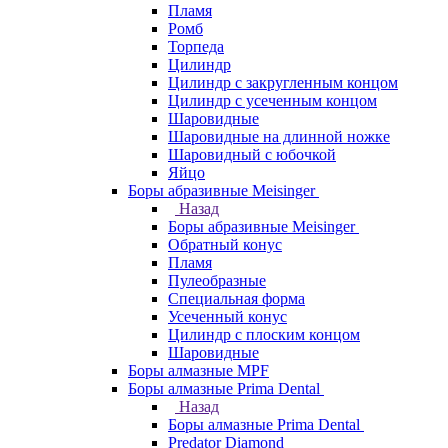
Пламя
Ромб
Торпеда
Цилиндр
Цилиндр с закругленным концом
Цилиндр с усеченным концом
Шаровидные
Шаровидные на длинной ножке
Шаровидный с юбочкой
Яйцо
Боры абразивные Meisinger
Назад
Боры абразивные Meisinger
Обратный конус
Пламя
Пулеобразные
Специальная форма
Усеченный конус
Цилиндр с плоским концом
Шаровидные
Боры алмазные MPF
Боры алмазные Prima Dental
Назад
Боры алмазные Prima Dental
Predator Diamond