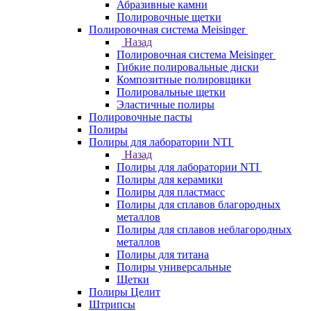
Абразивные камни
Полировочные щетки
Полировочная система Meisinger
Назад
Полировочная система Meisinger
Гибкие полировальные диски
Композитные полировщики
Полировальные щетки
Эластичные полиры
Полировочные пасты
Полиры
Полиры для лаборатории NTI
Назад
Полиры для лаборатории NTI
Полиры для керамики
Полиры для пластмасс
Полиры для сплавов благородных
металлов
Полиры для сплавов неблагородных
металлов
Полиры для титана
Полиры универсальные
Щетки
Полиры Целит
Штрипсы