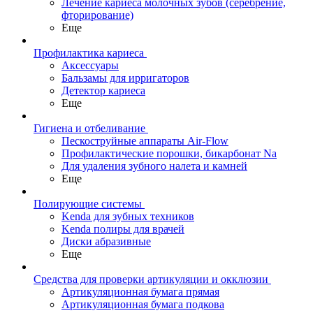
Лечение кариеса молочных зубов (серебрение,
фторирование)
Еще
Профилактика кариеса
Аксессуары
Бальзамы для ирригаторов
Детектор кариеса
Еще
Гигиена и отбеливание
Пескоструйные аппараты Air-Flow
Профилактические порошки, бикарбонат Na
Для удаления зубного налета и камней
Еще
Полирующие системы
Kenda для зубных техников
Kenda полиры для врачей
Диски абразивные
Еще
Средства для проверки артикуляции и окклюзии
Артикуляционная бумага прямая
Артикуляционная бумага подкова