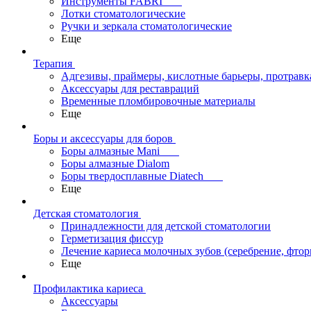
Инструменты FABRI
Лотки стоматологические
Ручки и зеркала стоматологические
Еще
Терапия
Адгезивы, праймеры, кислотные барьеры, протравк
Аксессуары для реставраций
Временные пломбировочные материалы
Еще
Боры и аксессуары для боров
Боры алмазные Mani
Боры алмазные Dialom
Боры твердосплавные Diatech
Еще
Детская стоматология
Принадлежности для детской стоматологии
Герметизация фиссур
Лечение кариеса молочных зубов (серебрение, фто
Еще
Профилактика кариеса
Аксессуары