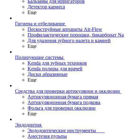
Бальзамы для ирригаторов
Детектор кариеса
Еще
Гигиена и отбеливание
Пескоструйные аппараты Air-Flow
Профилактические порошки, бикарбонат Na
Для удаления зубного налета и камней
Еще
Полирующие системы
Kenda для зубных техников
Kenda полиры для врачей
Диски абразивные
Еще
Средства для проверки артикуляции и окклюзии
Артикуляционная бумага прямая
Артикуляционная бумага подкова
Фольга для проверки окклюзии
Еще
Эндодонтия
Эндодонтические инструменты
Анестезия пульпы