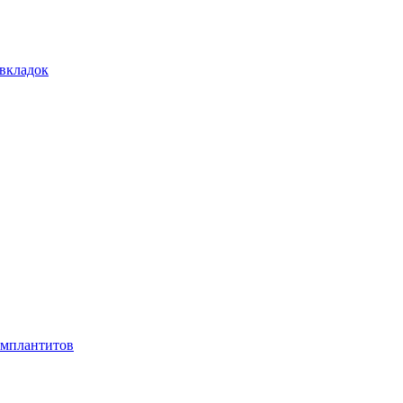
 вкладок
имплантитов