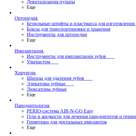
Девитализация пульпы
Еще
Ортопедия
Беззольные штифты и пластмасса для изготовления
Боксы для транспортировки и хранения
Инструменты для ортопедии
Еще
Имплантация
Инструменты для имплантации зубов
Ультрастом
Хирургия
Щипцы для удаления зубов
Элеваторы зубные
Люксаторы зубные
Еще
Пародонтология
PERIO-система AIR-N-GO Easy
Гели и жидкости для лечения пародонтитов и пери
Герметики для дентальных имплантов
Еще