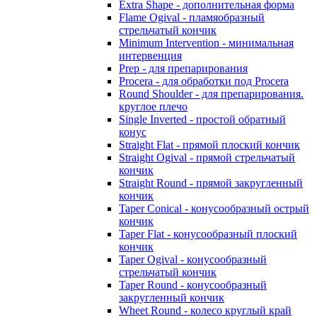
Extra Shape - дополнительная форма
Flame Ogival - пламяобразный
стрельчатый кончик
Minimum Intervention - минимальная
интервенция
Prep - для препарирования
Procera - для обработки под Procera
Round Shoulder - для препарирования.
круглое плечо
Single Inverted - простой обратный
конус
Straight Flat - прямой плоский кончик
Straight Ogival - прямой стрельчатый
кончик
Straight Round - прямой закругленный
кончик
Taper Conical - конусообразный острый
кончик
Taper Flat - конусообразный плоский
кончик
Taper Ogival - конусообразный
стрельчатый кончик
Taper Round - конусообразный
закругленный кончик
Wheet Round - колесо круглый край