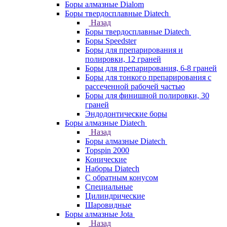
Боры алмазные Dialom
Боры твердосплавные Diatech
Назад
Боры твердосплавные Diatech
Боры Speedster
Боры для препарирования и
полировки, 12 граней
Боры для препарирования, 6-8 граней
Боры для тонкого препарирования с
рассеченной рабочей частью
Боры для финишной полировки, 30
граней
Эндодонтические боры
Боры алмазные Diatech
Назад
Боры алмазные Diatech
Topspin 2000
Конические
Наборы Diatech
С обратным конусом
Специальные
Цилиндрические
Шаровидные
Боры алмазные Jota
Назад