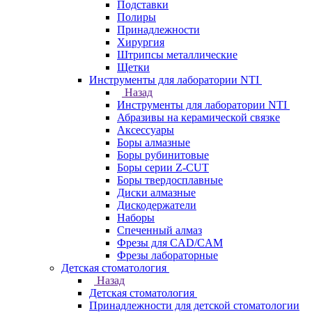
Подставки
Полиры
Принадлежности
Хирургия
Штрипсы металлические
Щетки
Инструменты для лаборатории NTI
Назад
Инструменты для лаборатории NTI
Абразивы на керамической связке
Аксессуары
Боры алмазные
Боры рубинитовые
Боры серии Z-CUT
Боры твердосплавные
Диски алмазные
Дискодержатели
Наборы
Спеченный алмаз
Фрезы для CAD/CAM
Фрезы лабораторные
Детская стоматология
Назад
Детская стоматология
Принадлежности для детской стоматологии