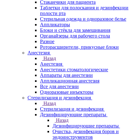
Стаканчики для пациента
Таблетки для полоскания и дезинфекции
полости рта
Стерильная одежда и одноразовое белье
Аппликаторы
Блоки и стёкла для замешивания
Органайзеры для рабочего стола
Разное
Роторасширители, прикусные блоки
Анестезия
Назад
Анестезия
Анестетики стоматологические
Аппараты для анестезии
Аппликационная анестезия
Все для анестезии
Одноразовые инъекторы
Стерилизация и дезинфекция
Назад
Стерилизация и дезинфекция
Дезинфицирующие препараты
Назад
Дезинфицирующие препараты
Очистка, дезинфекция боров и
эндоинструментов