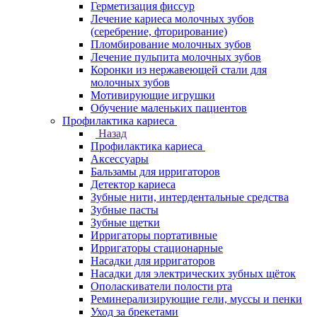
Герметизация фиссур
Лечение кариеса молочных зубов
(серебрение, фторирование)
Пломбирование молочных зубов
Лечение пульпита молочных зубов
Коронки из нержавеющей стали для
молочных зубов
Мотивирующие игрушки
Обучение маленьких пациентов
Профилактика кариеса
Назад
Профилактика кариеса
Аксессуары
Бальзамы для ирригаторов
Детектор кариеса
Зубные нити, интердентальные средства
Зубные пасты
Зубные щетки
Ирригаторы портативные
Ирригаторы стационарные
Насадки для ирригаторов
Насадки для электрических зубных щёток
Ополаскиватели полости рта
Реминерализирующие гели, муссы и пенки
Уход за брекетами