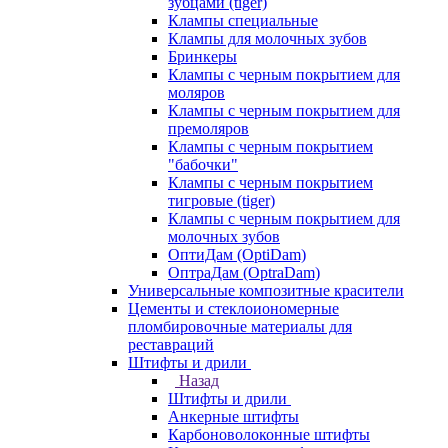
зубцами (tiger)
Клампы специальные
Клампы для молочных зубов
Бринкеры
Клампы с черным покрытием для
моляров
Клампы с черным покрытием для
премоляров
Клампы с черным покрытием
"бабочки"
Клампы с черным покрытием
тигровые (tiger)
Клампы с черным покрытием для
молочных зубов
ОптиДам (OptiDam)
ОптраДам (OptraDam)
Универсальные композитные красители
Цементы и стеклоиономерные
пломбировочные материалы для
реставраций
Штифты и дрили
Назад
Штифты и дрили
Анкерные штифты
Карбоноволоконные штифты