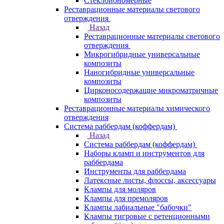
Стеклоиономерные
Реставрационные материалы светового
отверждения
Назад
Реставрационные материалы светового
отверждения
Микрогибридные универсальные
композиты
Наногибридные универсальные
композиты
Цирконосодержащие микроматричные
композиты
Реставрационные материалы химического
отверждения
Система раббердам (коффердам)
Назад
Система раббердам (коффердам)
Наборы кламп и инструментов для
раббердама
Инструменты для раббердама
Латексные листы, флоссы, аксессуары
Клампы для моляров
Клампы для премоляров
Клампы лабиальные "бабочки"
Клампы тигровые с ретенционными