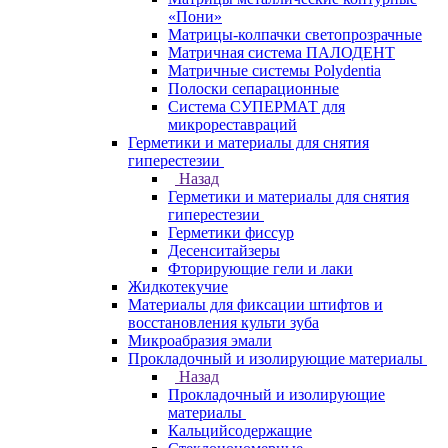
«Пони»
Матрицы-колпачки светопрозрачные
Матричная система ПАЛОДЕНТ
Матричные системы Polydentia
Полоски сепарационные
Система СУПЕРМАТ для
микрореставраций
Герметики и материалы для снятия
гиперестезии
Назад
Герметики и материалы для снятия
гиперестезии
Герметики фиссур
Десенситайзеры
Фторирующие гели и лаки
Жидкотекучие
Материалы для фиксации штифтов и
восстановления культи зуба
Микроабразия эмали
Прокладочный и изолирующие материалы
Назад
Прокладочный и изолирующие
материалы
Кальцийсодержащие