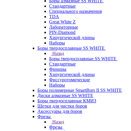
Боры алмазные SS WHITE
Стандартные
Специального назначения
TDA
Great White Z
Лабораторные
PIN-Diamond
Хирургической длины
Наборы
Боры твердосплавные SS WHITE
Назад
Боры твердосплавные SS WHITE
Стандартные
Финиры
Хирургической длины
Фиссуротомические
Наборы
Боры полимерные SmartBurs II SS WHITE
Диски алмазные SS WHITE
Боры твердосплавные КМИЗ
Щетки для чистки боров
Аксессуары для боров
Фрезы
Назад
Фрезы