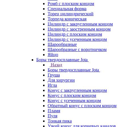
Ромб с плоским концом
Специальная форма
Торец цилиндрический
Торпеда коническая
Цилиндр с закругленным концом
Цилиндр с заостренным концом
Цилиндр с плоским концом
Цилиндр с усеченным концом
Шарообразные
Шарообразные с воротничком
Яйцо
Боры твердосплавные Jota
Назад
Боры твердосплавные Jota
Груша
Для хирургии
Игла
Конус с закругленным концом
Конус с плоским концом
Конус с усеченным концом
Обратный конус с плоским концом
Пламя
Пуля
Тонкая пика
Узкий конус для корневых каналов