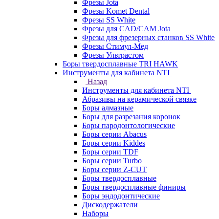
Фрезы Jota
Фрезы Komet Dental
Фрезы SS White
Фрезы для CAD/CAM Jota
Фрезы для фрезерных станков SS White
Фрезы Стимул-Мед
Фрезы Ультрастом
Боры твердосплавные TRI HAWK
Инструменты для кабинета NTI
Назад
Инструменты для кабинета NTI
Абразивы на керамической связке
Боры алмазные
Боры для разрезания коронок
Боры пародонтологические
Боры серии Abacus
Боры серии Kiddes
Боры серии TDF
Боры серии Turbo
Боры серии Z-CUT
Боры твердосплавные
Боры твердосплавные финиры
Боры эндодонтические
Дискодержатели
Наборы