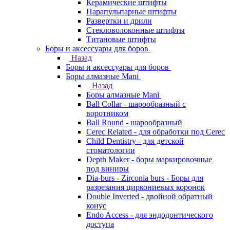
Керамические штифты
Парапульпарные штифты
Развертки и дрили
Стекловолоконные штифты
Титановые штифты
Боры и аксессуары для боров
Назад
Боры и аксессуары для боров
Боры алмазные Mani
Назад
Боры алмазные Mani
Ball Collar - шарообразный c
воротником
Ball Round - шарообразный
Cerec Related - для обработки под Cerec
Child Dentistry - для детской
стоматологии
Depth Maker - боры маркировочные
под виниры
Dia-burs - Zirconia burs - Боры для
разрезания циркониевых коронок
Double Inverted - двойной обратный
конус
Endo Access - для эндодонтического
доступа