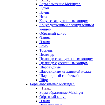
Боры алмазные Meisinger
Бутон
Груша
Игла
Конус c закругленным концом
Конус усеченный c закругленным
концом
Обратный конус
Оливка
Пламя
Ромб
Торпеда
Цилиндр
Цилиндр с закругленным концом
Цилиндр с усеченным концом
Шаровидные
Шаровидные на длинной ножке
Шаровидный с юбочкой
Яйцо
Боры абразивные Meisinger
Назад
Боры абразивные Meisinger
Обратный конус
Пламя