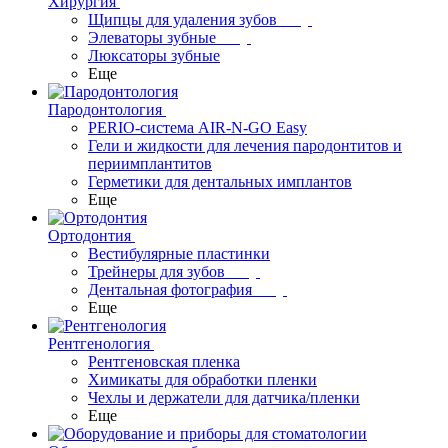
Хирургия
Щипцы для удаления зубов
Элеваторы зубные
Люксаторы зубные
Еще
Пародонтология
PERIO-система AIR-N-GO Easy
Гели и жидкости для лечения пародонтитов и
периимплантитов
Герметики для дентальных имплантов
Еще
Ортодонтия
Вестибулярные пластинки
Трейнеры для зубов
Дентальная фотография
Еще
Рентгенология
Рентгеновская пленка
Химикаты для обработки пленки
Чехлы и держатели для датчика/пленки
Еще