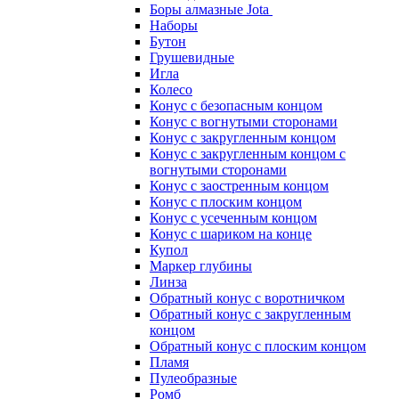
Боры алмазные Jota
Наборы
Бутон
Грушевидные
Игла
Колесо
Конус с безопасным концом
Конус с вогнутыми сторонами
Конус с закругленным концом
Конус с закругленным концом с
вогнутыми сторонами
Конус с заостренным концом
Конус с плоским концом
Конус с усеченным концом
Конус с шариком на конце
Купол
Маркер глубины
Линза
Обратный конус с воротничком
Обратный конус с закругленным
концом
Обратный конус с плоским концом
Пламя
Пулеобразные
Ромб