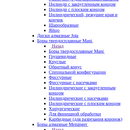
Цилиндр с закругленным концом
Цилиндр с плоским концом
Цилиндрический, режущие края и
кончик
Шарообразные
Яйцо
Диски алмазные Jota
Боры твердосплавные Mani
Назад
Боры твердосплавные Mani
Грушевидные
Круглые
Обратный конус
Специальной конфигурации
Фиссурные
Фиссурные с насечками
Цилиндрические с закругленным
концом
Цилиндрические с насечками
Цилиндрические с плоским концом
Хирургические
Для финишной обработки
Карбидные (для разрезания коронок)
Боры алмазные Meisinger
Назад