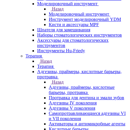
Моделировочный инструмент
Назад
Моделировочный инструмент
Инструмент моделировочный YDM
Кисти и аксессуары MPF
Шпателя для замешивания
Наборы стоматологических инструментов
Аксессуары для стоматологических
инструментов
Инструменты Hu-Friedy
Терапия
Назад
Терапия
Адгезивы, праймеры, кислотные барьеры,
протравка
Назад
Адгезивы, праймеры, кислотные
барьеры, протравка
Протравка для дентина и эмали зубов
Адгезивы IV поколения
Адгезивы V поколения
Самопротравливающиеся адгезивы VI
и VII поколения
Активаторы и антимикробные агенты
Кислотные барьеры