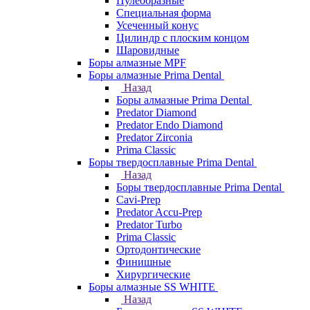
Пулеобразные
Специальная форма
Усеченный конус
Цилиндр с плоским концом
Шаровидные
Боры алмазные MPF
Боры алмазные Prima Dental
Назад
Боры алмазные Prima Dental
Predator Diamond
Predator Endo Diamond
Predator Zirconia
Prima Classic
Боры твердосплавные Prima Dental
Назад
Боры твердосплавные Prima Dental
Cavi-Prep
Predator Accu-Prep
Predator Turbo
Prima Classic
Ортодонтические
Финишные
Хирургические
Боры алмазные SS WHITE
Назад