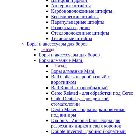
Штифты и дрили
Анкерные штифты
Карбоноволоконные штифты
Керамические штифты
Парапульпарные штифты
Развертки и дрили
Стекловолоконные штифты
Титановые штифты
Боры и аксессуары для боров
Назад
Боры и аксессуары для боров
Боры алмазные Mani
Назад
Боры алмазные Mani
Ball Collar - шарообразный c
воротником
Ball Round - шарообразный
Cerec Related - для обработки под Cerec
Child Dentistry - для детской
стоматологии
Depth Maker - боры маркировочные
под виниры
Dia-burs - Zirconia burs - Боры для
разрезания циркониевых коронок
Double Inverted - двойной обратный