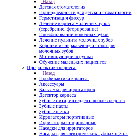
Назад
Детская стоматология
Принадлежности для детской стоматологии
Герметизация фиссур
Лечение кариеса молочных зубов
(серебрение, фторирование)
Пломбирование молочных зубов
Лечение пульпита молочных зубов
Коронки из нержавеющей стали для
молочных зубов
Мотивирующие игрушки
Обучение маленьких пациентов
Профилактика кариеса
Назад
Профилактика кариеса
Аксессуары
Бальзамы для ирригаторов
Детектор кариеса
Зубные нити, интердентальные средства
Зубные пасты
Зубные щетки
Ирригаторы портативные
Ирригаторы стационарные
Насадки для ирригаторов
Насадки для электрических зубных щёток