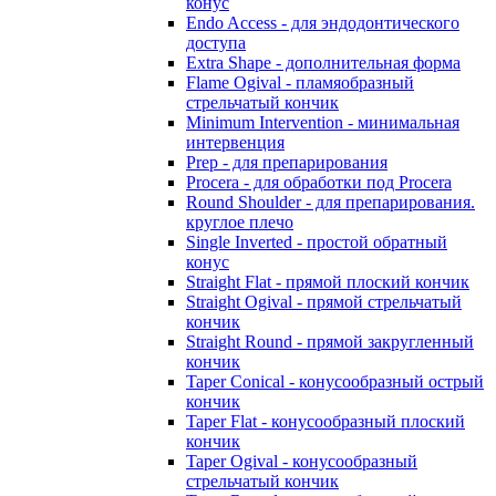
конус
Endo Access - для эндодонтического
доступа
Extra Shape - дополнительная форма
Flame Ogival - пламяобразный
стрельчатый кончик
Minimum Intervention - минимальная
интервенция
Prep - для препарирования
Procera - для обработки под Procera
Round Shoulder - для препарирования.
круглое плечо
Single Inverted - простой обратный
конус
Straight Flat - прямой плоский кончик
Straight Ogival - прямой стрельчатый
кончик
Straight Round - прямой закругленный
кончик
Taper Conical - конусообразный острый
кончик
Taper Flat - конусообразный плоский
кончик
Taper Ogival - конусообразный
стрельчатый кончик