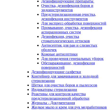
Дезинфицирующие препараты
Очистка, дезинфекция боров и
эндоинструментов
Предстерилизационная очистка,
дезинфекция инструментов
Для экспресс-обработки поверхностей
Промывание, очистка, дезинфекция
аспирационных систем
Дезинфекция, очистка
стоматологических оттисков
Антисептик для ран и слизистых
оболочек
Кожные антисептики
Для проведения генеральных уборок
Обеззараживание, дезинфекция
поверхностей
Дезинфицирующие салфетки
Контейнер для замачивания и холодной
стерилизации
Щетки для очистки боров и пылесосов
Индикаторы стерилизации
Реактивы для контроля качества
предстерилизационной обработки
Журналы - Документация
Жидкое мыло и крем для рук медработников