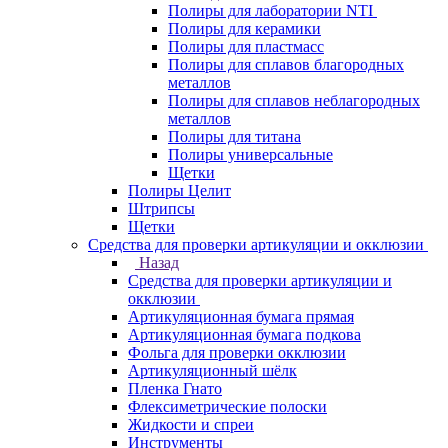
Полиры для лаборатории NTI
Полиры для керамики
Полиры для пластмасс
Полиры для сплавов благородных
металлов
Полиры для сплавов неблагородных
металлов
Полиры для титана
Полиры универсальные
Щетки
Полиры Целит
Штрипсы
Щетки
Средства для проверки артикуляции и окклюзии
Назад
Средства для проверки артикуляции и
окклюзии
Артикуляционная бумага прямая
Артикуляционная бумага подкова
Фольга для проверки окклюзии
Артикуляционный шёлк
Пленка Гнато
Флексиметрические полоски
Жидкости и спреи
Инструменты