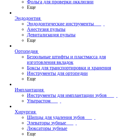
Фольга для проверки окклюзии
Еще
Эндодонтия
Эндодонтические инструменты
Анестезия пульпы
Девитализация пульпы
Еще
Ортопедия
Беззольные штифты и пластмасса для
изготовления вкладок
Боксы для транспортировки и хранения
Инструменты для ортопедии
Еще
Имплантация
Инструменты для имплантации зубов
Ультрастом
Хирургия
Щипцы для удаления зубов
Элеваторы зубные
Люксаторы зубные
Еще