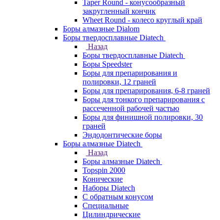
Taper Round - конусообразный
закругленный кончик
Wheet Round - колесо круглый край
Боры алмазные Dialom
Боры твердосплавные Diatech
Назад
Боры твердосплавные Diatech
Боры Speedster
Боры для препарирования и
полировки, 12 граней
Боры для препарирования, 6-8 граней
Боры для тонкого препарирования с
рассеченной рабочей частью
Боры для финишной полировки, 30
граней
Эндодонтические боры
Боры алмазные Diatech
Назад
Боры алмазные Diatech
Topspin 2000
Конические
Наборы Diatech
С обратным конусом
Специальные
Цилиндрические