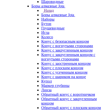
Шаровидные
Боры алмазные Jota
Назад
Боры алмазные Jota
Наборы
Бутон
Грушевидные
Игла
Колесо
Конус с безопасным концом
Конус с вогнутыми сторонами
Конус с закругленным концом
Конус с закругленным концом с
вогнутыми сторонами
Конус с заостренным концом
Конус с плоским концом
Конус с усеченным концом
Конус с шариком на конце
Купол
Маркер глубины
Линза
Обратный конус с воротничком
Обратный конус с закругленным
концом
Обратный конус с плоским концом