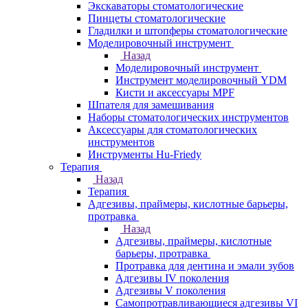
Экскаваторы стоматологические
Пинцеты стоматологические
Гладилки и штопферы стоматологические
Моделировочный инструмент
Назад
Моделировочный инструмент
Инструмент моделировочный YDM
Кисти и аксессуары MPF
Шпателя для замешивания
Наборы стоматологических инструментов
Аксессуары для стоматологических
инструментов
Инструменты Hu-Friedy
Терапия
Назад
Терапия
Адгезивы, праймеры, кислотные барьеры,
протравка
Назад
Адгезивы, праймеры, кислотные
барьеры, протравка
Протравка для дентина и эмали зубов
Адгезивы IV поколения
Адгезивы V поколения
Самопротравливающиеся адгезивы VI