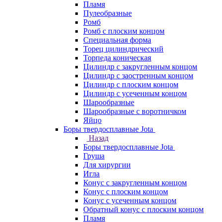
Пламя
Пулеобразные
Ромб
Ромб с плоским концом
Специальная форма
Торец цилиндрический
Торпеда коническая
Цилиндр с закругленным концом
Цилиндр с заостренным концом
Цилиндр с плоским концом
Цилиндр с усеченным концом
Шарообразные
Шарообразные с воротничком
Яйцо
Боры твердосплавные Jota
Назад
Боры твердосплавные Jota
Груша
Для хирургии
Игла
Конус с закругленным концом
Конус с плоским концом
Конус с усеченным концом
Обратный конус с плоским концом
Пламя