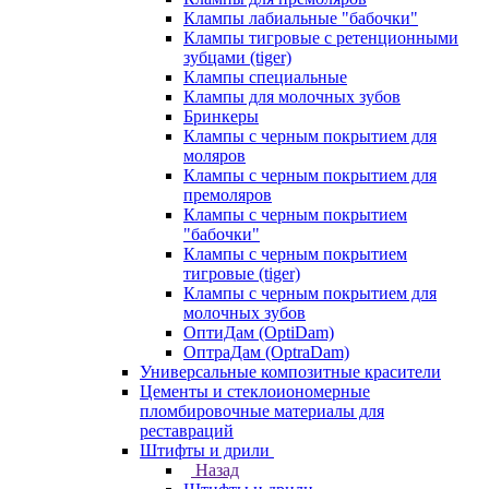
Клампы лабиальные "бабочки"
Клампы тигровые с ретенционными
зубцами (tiger)
Клампы специальные
Клампы для молочных зубов
Бринкеры
Клампы с черным покрытием для
моляров
Клампы с черным покрытием для
премоляров
Клампы с черным покрытием
"бабочки"
Клампы с черным покрытием
тигровые (tiger)
Клампы с черным покрытием для
молочных зубов
ОптиДам (OptiDam)
ОптраДам (OptraDam)
Универсальные композитные красители
Цементы и стеклоиономерные
пломбировочные материалы для
реставраций
Штифты и дрили
Назад