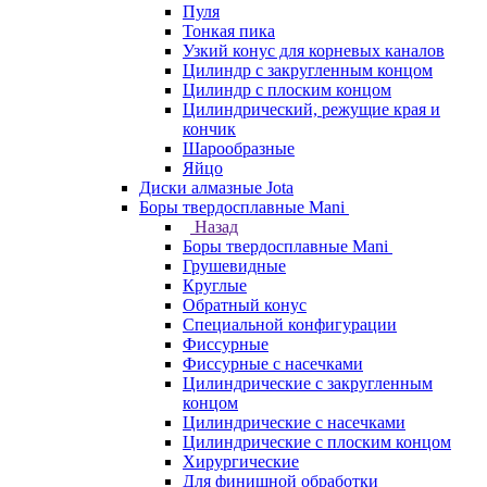
Пуля
Тонкая пика
Узкий конус для корневых каналов
Цилиндр с закругленным концом
Цилиндр с плоским концом
Цилиндрический, режущие края и
кончик
Шарообразные
Яйцо
Диски алмазные Jota
Боры твердосплавные Mani
Назад
Боры твердосплавные Mani
Грушевидные
Круглые
Обратный конус
Специальной конфигурации
Фиссурные
Фиссурные с насечками
Цилиндрические с закругленным
концом
Цилиндрические с насечками
Цилиндрические с плоским концом
Хирургические
Для финишной обработки