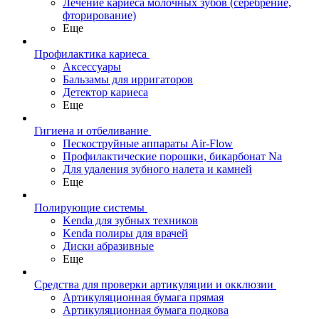
Лечение кариеса молочных зубов (серебрение,
фторирование)
Еще
Профилактика кариеса
Аксессуары
Бальзамы для ирригаторов
Детектор кариеса
Еще
Гигиена и отбеливание
Пескоструйные аппараты Air-Flow
Профилактические порошки, бикарбонат Na
Для удаления зубного налета и камней
Еще
Полирующие системы
Kenda для зубных техников
Kenda полиры для врачей
Диски абразивные
Еще
Средства для проверки артикуляции и окклюзии
Артикуляционная бумага прямая
Артикуляционная бумага подкова