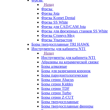
Фрезы
Назад
Фрезы
Фрезы Jota
Фрезы Komet Dental
Фрезы SS White
Фрезы для CAD/CAM Jota
Фрезы для фрезерных станков SS White
Фрезы Стимул-Мед
Фрезы Ультрастом
Боры твердосплавные TRI HAWK
Инструменты для кабинета NTI
Назад
Инструменты для кабинета NTI
Абразивы на керамической связке
Боры алмазные
Боры для разрезания коронок
Боры пародонтологические
Боры серии Abacus
Боры серии Kiddes
Боры серии TDF
Боры серии Turbo
Боры серии Z-CUT
Боры твердосплавные
Боры твердосплавные финиры