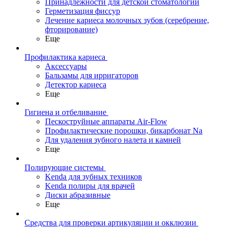
Принадлежности для детской стоматологии
Герметизация фиссур
Лечение кариеса молочных зубов (серебрение,
фторирование)
Еще
Профилактика кариеса
Аксессуары
Бальзамы для ирригаторов
Детектор кариеса
Еще
Гигиена и отбеливание
Пескоструйные аппараты Air-Flow
Профилактические порошки, бикарбонат Na
Для удаления зубного налета и камней
Еще
Полирующие системы
Kenda для зубных техников
Kenda полиры для врачей
Диски абразивные
Еще
Средства для проверки артикуляции и окклюзии