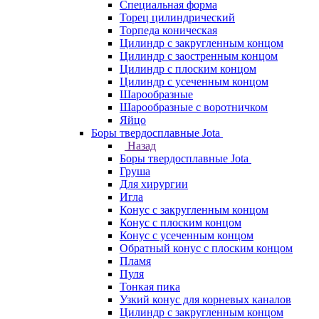
Специальная форма
Торец цилиндрический
Торпеда коническая
Цилиндр с закругленным концом
Цилиндр с заостренным концом
Цилиндр с плоским концом
Цилиндр с усеченным концом
Шарообразные
Шарообразные с воротничком
Яйцо
Боры твердосплавные Jota
Назад
Боры твердосплавные Jota
Груша
Для хирургии
Игла
Конус с закругленным концом
Конус с плоским концом
Конус с усеченным концом
Обратный конус с плоским концом
Пламя
Пуля
Тонкая пика
Узкий конус для корневых каналов
Цилиндр с закругленным концом