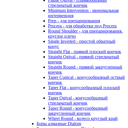
Flame Ogival - пламяобразный
стрельчатый кончик
Minimum Intervention - минимальная
интервенция
Prep - для препарирования
Procera - для обработки под Procera
Round Shoulder - для препарирования.
круглое плечо
Single Inverted - простой обратный
конус
Straight Flat - прямой плоский кончик
Straight Ogival - прямой стрельчатый
кончик
Straight Round - прямой закругленный
кончик
Taper Conical - конусообразный острый
кончик
Taper Flat - конусообразный плоский
кончик
Taper Ogival - конусообразный
стрельчатый кончик
Taper Round - конусообразный
закругленный кончик
Wheet Round - колесо круглый край
Боры алмазные Dialom