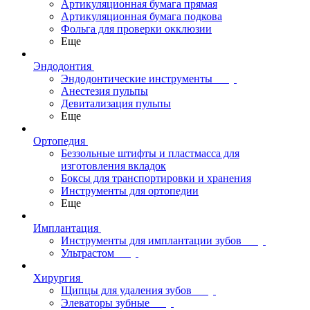
Артикуляционная бумага прямая
Артикуляционная бумага подкова
Фольга для проверки окклюзии
Еще
Эндодонтия
Эндодонтические инструменты
Анестезия пульпы
Девитализация пульпы
Еще
Ортопедия
Беззольные штифты и пластмасса для
изготовления вкладок
Боксы для транспортировки и хранения
Инструменты для ортопедии
Еще
Имплантация
Инструменты для имплантации зубов
Ультрастом
Хирургия
Щипцы для удаления зубов
Элеваторы зубные