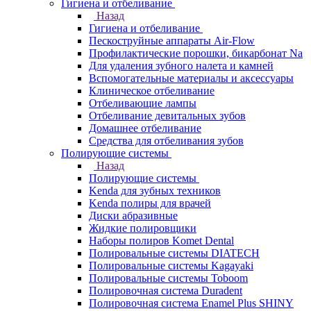
Гигиена и отбеливание
Назад
Гигиена и отбеливание
Пескоструйные аппараты Air-Flow
Профилактические порошки, бикарбонат Na
Для удаления зубного налета и камней
Вспомогательные материалы и аксессуары
Клиническое отбеливание
Отбеливающие лампы
Отбеливание девитальных зубов
Домашнее отбеливание
Средства для отбеливания зубов
Полирующие системы
Назад
Полирующие системы
Kenda для зубных техников
Kenda полиры для врачей
Диски абразивные
Жидкие полировщики
Наборы полиров Komet Dental
Полировальные системы DIATECH
Полировальные системы Kagayaki
Полировальные системы Toboom
Полировочная система Duradent
Полировочная система Enamel Plus SHINY