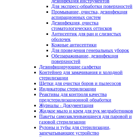
дезинфекция инструментов
Для экспресс-обработки поверхностей
Промывание, очистка, дезинфекция
аспирационных систем
Дезинфекция, очистка
стоматологических оттисков
Антисептик для ран и слизистых
оболочек
Кожные антисептики
Для проведения генеральных уборок
Обеззараживание, дезинфекция
поверхностей
Дезинфицирующие салфетки
Контейнер для замачивания и холодной
стерилизации
Щетки для очистки боров и пылесосов
Индикаторы стерилизации
Реактивы для контроля качества
предстерилизационной обработки
Журналы - Документация
Жидкое мыло и крем для рук медработников
Пакеты самозаклеивающиеся для паровой и
газовой стерилизации
Рулоны и тубы для стерилизации,
запечатывающее устройство