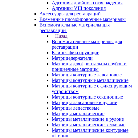
Адгезивы двойного отверждения
Адгезивы VIII поколения
Аксессуары для реставраций
Временные пломбировочные материалы
Вспомогательные материалы для
реставрации
Назад
Вспомогательные материалы для
реставрации
Клинья фиксирующие
Матрицедержатели
Матрицы для фронтальных зубов и
пришеечные матрицы
Матрицы контурные лавсановые
Матрицы контурные металлические
Матрицы контурные с фиксирующим
устройством
Матрицы контурные секционные
Матрицы лавсановые в рулоне
Матрицы лепестковые
Матрицы металлические
Матрицы металлические в рулоне
Матрицы металлические замковые
Матрицы металлические контурные
«Пони»