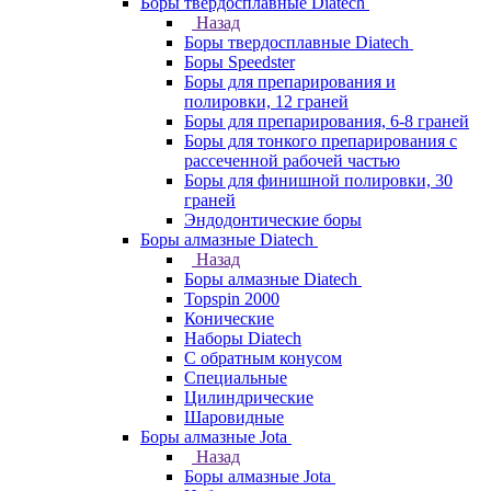
Боры твердосплавные Diatech
Назад
Боры твердосплавные Diatech
Боры Speedster
Боры для препарирования и
полировки, 12 граней
Боры для препарирования, 6-8 граней
Боры для тонкого препарирования с
рассеченной рабочей частью
Боры для финишной полировки, 30
граней
Эндодонтические боры
Боры алмазные Diatech
Назад
Боры алмазные Diatech
Topspin 2000
Конические
Наборы Diatech
С обратным конусом
Специальные
Цилиндрические
Шаровидные
Боры алмазные Jota
Назад
Боры алмазные Jota