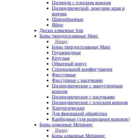
Цилиндр с плоским концом
Цилиндрический, режущие края и
кончик
Шарообразные
Яйцо
Диски алмазные Jota
Боры твердосплавные Mani
Назад
Боры твердосплавные Mani
Грушевидные
Круглые
Обратный конус
Специальной конфигурации
Фиссурные
Фиссурные с насечками
Цилиндрические с закругленным
концом
Цилиндрические с насечками
Цилиндрические с плоским концом
Хирургические
Для финишной обработки
Карбидные (для разрезания коронок)
Боры алмазные Meisinger
Назад
Боры алмазные Meisinger