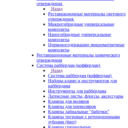
отверждения
Назад
Реставрационные материалы светового
отверждения
Микрогибридные универсальные
композиты
Наногибридные универсальные
композиты
Цирконосодержащие микроматричные
композиты
Реставрационные материалы химического
отверждения
Система раббердам (коффердам)
Назад
Система раббердам (коффердам)
Наборы кламп и инструментов для
раббердама
Инструменты для раббердама
Латексные листы, флоссы, аксессуары
Клампы для моляров
Клампы для премоляров
Клампы лабиальные "бабочки"
Клампы тигровые с ретенционными
зубцами (tiger)
Клампы специальные