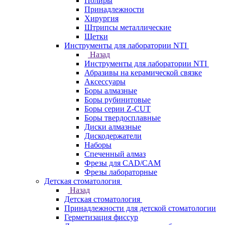
Полиры
Принадлежности
Хирургия
Штрипсы металлические
Щетки
Инструменты для лаборатории NTI
Назад
Инструменты для лаборатории NTI
Абразивы на керамической связке
Аксессуары
Боры алмазные
Боры рубинитовые
Боры серии Z-CUT
Боры твердосплавные
Диски алмазные
Дискодержатели
Наборы
Спеченный алмаз
Фрезы для CAD/CAM
Фрезы лабораторные
Детская стоматология
Назад
Детская стоматология
Принадлежности для детской стоматологии
Герметизация фиссур