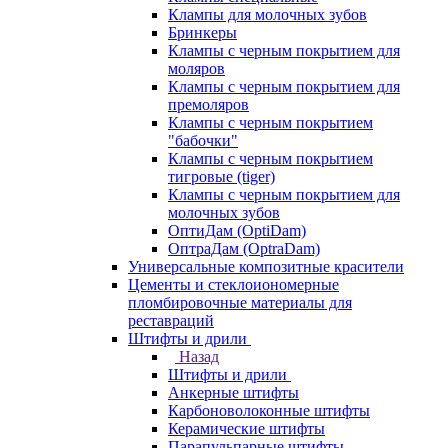
Клампы для молочных зубов
Бринкеры
Клампы с черным покрытием для
моляров
Клампы с черным покрытием для
премоляров
Клампы с черным покрытием
"бабочки"
Клампы с черным покрытием
тигровые (tiger)
Клампы с черным покрытием для
молочных зубов
ОптиДам (OptiDam)
ОптраДам (OptraDam)
Универсальные композитные красители
Цементы и стеклоиономерные
пломбировочные материалы для
реставраций
Штифты и дрили
Назад
Штифты и дрили
Анкерные штифты
Карбоноволоконные штифты
Керамические штифты
Парапульпарные штифты