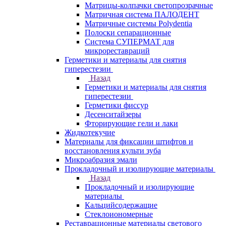
Матрицы-колпачки светопрозрачные
Матричная система ПАЛОДЕНТ
Матричные системы Polydentia
Полоски сепарационные
Система СУПЕРМАТ для
микрореставраций
Герметики и материалы для снятия
гиперестезии
Назад
Герметики и материалы для снятия
гиперестезии
Герметики фиссур
Десенситайзеры
Фторирующие гели и лаки
Жидкотекучие
Материалы для фиксации штифтов и
восстановления культи зуба
Микроабразия эмали
Прокладочный и изолирующие материалы
Назад
Прокладочный и изолирующие
материалы
Кальцийсодержащие
Стеклоиономерные
Реставрационные материалы светового