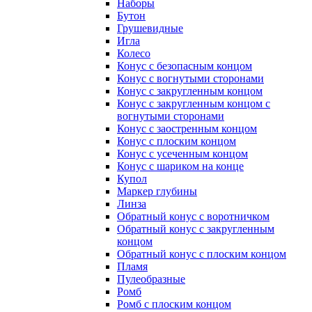
Наборы
Бутон
Грушевидные
Игла
Колесо
Конус с безопасным концом
Конус с вогнутыми сторонами
Конус с закругленным концом
Конус с закругленным концом с
вогнутыми сторонами
Конус с заостренным концом
Конус с плоским концом
Конус с усеченным концом
Конус с шариком на конце
Купол
Маркер глубины
Линза
Обратный конус с воротничком
Обратный конус с закругленным
концом
Обратный конус с плоским концом
Пламя
Пулеобразные
Ромб
Ромб с плоским концом