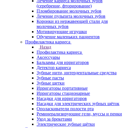
Лечение кариеса молочных зубов
(серебрение, фторирование)
Пломбирование молочных зубов
Лечение пульпита молочных зубов
Коронки из нержавеющей стали для
молочных зубов
Мотивирующие игрушки
Обучение маленьких пациентов
Профилактика кариеса
Назад
Профилактика кариеса
Аксессуары
Бальзамы для ирригаторов
Детектор кариеса
Зубные нити, интердентальные средства
Зубные пасты
Зубные щетки
Ирригаторы портативные
Ирригаторы стационарные
Насадки для ирригаторов
Насадки для электрических зубных щёток
Ополаскиватели полости рта
Реминерализирующие гели, муссы и пенки
Уход за брекетами
Электрические зубные щётки