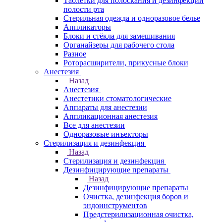
Таблетки для полоскания и дезинфекции
полости рта
Стерильная одежда и одноразовое белье
Аппликаторы
Блоки и стёкла для замешивания
Органайзеры для рабочего стола
Разное
Роторасширители, прикусные блоки
Анестезия
Назад
Анестезия
Анестетики стоматологические
Аппараты для анестезии
Аппликационная анестезия
Все для анестезии
Одноразовые инъекторы
Стерилизация и дезинфекция
Назад
Стерилизация и дезинфекция
Дезинфицирующие препараты
Назад
Дезинфицирующие препараты
Очистка, дезинфекция боров и
эндоинструментов
Предстерилизационная очистка,