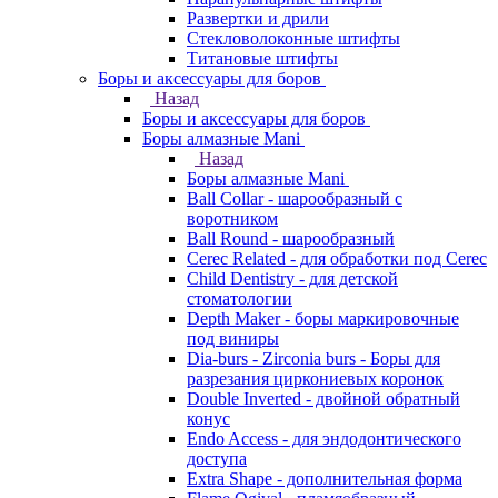
Развертки и дрили
Стекловолоконные штифты
Титановые штифты
Боры и аксессуары для боров
Назад
Боры и аксессуары для боров
Боры алмазные Mani
Назад
Боры алмазные Mani
Ball Collar - шарообразный c
воротником
Ball Round - шарообразный
Cerec Related - для обработки под Cerec
Child Dentistry - для детской
стоматологии
Depth Maker - боры маркировочные
под виниры
Dia-burs - Zirconia burs - Боры для
разрезания циркониевых коронок
Double Inverted - двойной обратный
конус
Endo Access - для эндодонтического
доступа
Extra Shape - дополнительная форма