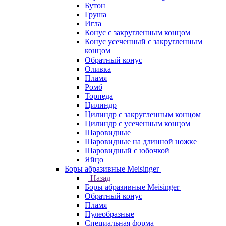
Бутон
Груша
Игла
Конус c закругленным концом
Конус усеченный c закругленным
концом
Обратный конус
Оливка
Пламя
Ромб
Торпеда
Цилиндр
Цилиндр с закругленным концом
Цилиндр с усеченным концом
Шаровидные
Шаровидные на длинной ножке
Шаровидный с юбочкой
Яйцо
Боры абразивные Meisinger
Назад
Боры абразивные Meisinger
Обратный конус
Пламя
Пулеобразные
Специальная форма