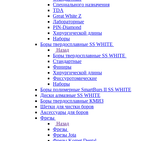
Специального назначения
TDA
Great White Z
Лабораторные
PIN-Diamond
Хирургической длины
Наборы
Боры твердосплавные SS WHITE
Назад
Боры твердосплавные SS WHITE
Стандартные
Финиры
Хирургической длины
Фиссуротомические
Наборы
Боры полимерные SmartBurs II SS WHITE
Диски алмазные SS WHITE
Боры твердосплавные КМИЗ
Щетки для чистки боров
Аксессуары для боров
Фрезы
Назад
Фрезы
Фрезы Jota
Фрезы Komet Dental