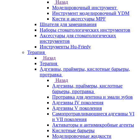
Назад
Моделировочный инструмент
Инструмент моделировочный YDM
Кисти и аксессуары MPF
Шпателя для замешивания
Наборы стоматологических инструментов
Аксессуары для стоматологических
инструментов
Инструменты Hu-Friedy
Терапия
Назад
Терапия
Адгезивы, праймеры, кислотные барьеры,
протравка
Назад
Адгезивы, праймеры, кислотные
барьеры, протравка
Протравка для дентина и эмали зубов
Адгезивы IV поколения
Адгезивы V поколения
Самопротравливающиеся адгезивы VI
и VII поколения
Активаторы и антимикробные агенты
Кислотные барьеры
Моделировочные жидкости