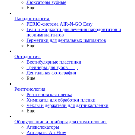
Люксаторы зубные
Еще
Пародонтология
PERIO-система AIR-N-GO Easy
Гели и жидкости для лечения пародонтитов и
периимплантитов
Герметики для дентальных имплантов
Еще
Ортодонтия
Вестибулярные пластинки
Трейнеры для зубов
Дентальная фотография
Еще
Рентгенология
Рентгеновская пленка
Химикаты для обработки пленки
Чехлы и держатели для датчика/пленки
Еще
Оборудование и приборы для стоматологии
Апекслокаторы
Аппараты Air Flow