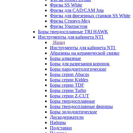
Фрезы SS White
Фрезы для CAD/CAM Jota
Фрезы для фрезерных станков SS White
Фрезы Стимул-Мед
Фрезы Ультрастом
Боры твердосплавные TRI HAWK
Инструменты для кабинета NTI
Назад
Инструменты для кабинета NTI
Абразивы на керамической связке
Боры алмазные
Боры для разрезания коронок
Боры пародонтологические
Боры серии Abacus
Боры серии Kiddes
Боры серии TDF
Боры серии Turbo
Боры серии Z-CUT
Боры твердосплавные
Боры твердосплавные финиры
Боры эндодонтические
Дискодержатели
Наборы
Подставки