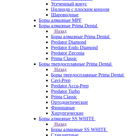
Усеченный конус
Цилиндр с плоским концом
Шаровидные
Боры алмазные MPF
Боры алмазные Prima Dental
Назад
Боры алмазные Prima Dental
Predator Diamond
Predator Endo Diamond
Predator Zirconia
Prima Classic
Боры твердосплавные Prima Dental
Назад
Боры твердосплавные Prima Dental
Cavi-Prep
Predator Accu-Prep
Predator Turbo
Prima Classic
Ортодонтические
Финишные
Хирургические
Боры алмазные SS WHITE
Назад
Боры алмазные SS WHITE
Стандартные