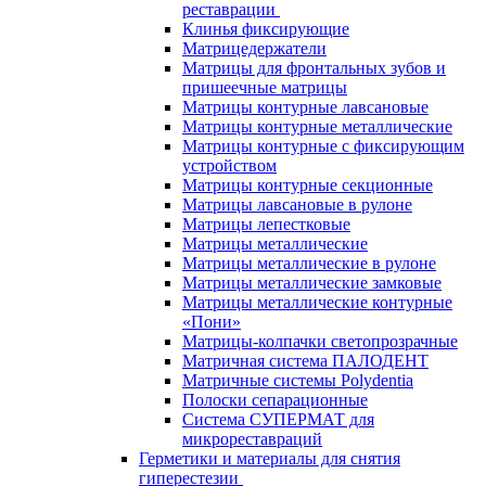
реставрации
Клинья фиксирующие
Матрицедержатели
Матрицы для фронтальных зубов и
пришеечные матрицы
Матрицы контурные лавсановые
Матрицы контурные металлические
Матрицы контурные с фиксирующим
устройством
Матрицы контурные секционные
Матрицы лавсановые в рулоне
Матрицы лепестковые
Матрицы металлические
Матрицы металлические в рулоне
Матрицы металлические замковые
Матрицы металлические контурные
«Пони»
Матрицы-колпачки светопрозрачные
Матричная система ПАЛОДЕНТ
Матричные системы Polydentia
Полоски сепарационные
Система СУПЕРМАТ для
микрореставраций
Герметики и материалы для снятия
гиперестезии