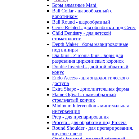
Боры алмазные Mani
Ball Collar - шарообразный c
воротником
Ball Round - шарообразный
Cerec Related - для обработки под Cerec
Child Dentistry - для детской
стоматологии
Depth Maker - боры маркировочные
под виниры
Dia-burs - Zirconia burs - Боры для
разрезания циркониевых коронок
Double Inverted - двойной обратный
конус
Endo Access - для эндодонтического
доступа
Extra Shape - дополнительная форма
Flame Ogival - пламяобразный
стрельчатый кончик
Minimum Intervention - минимальная
интервенция
Prep - для препарирования
Procera - для обработки под Procera
Round Shoulder - для препарирования.
круглое плечо