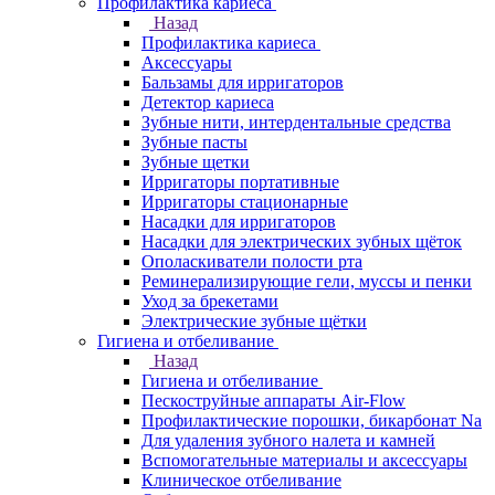
Профилактика кариеса
Назад
Профилактика кариеса
Аксессуары
Бальзамы для ирригаторов
Детектор кариеса
Зубные нити, интердентальные средства
Зубные пасты
Зубные щетки
Ирригаторы портативные
Ирригаторы стационарные
Насадки для ирригаторов
Насадки для электрических зубных щёток
Ополаскиватели полости рта
Реминерализирующие гели, муссы и пенки
Уход за брекетами
Электрические зубные щётки
Гигиена и отбеливание
Назад
Гигиена и отбеливание
Пескоструйные аппараты Air-Flow
Профилактические порошки, бикарбонат Na
Для удаления зубного налета и камней
Вспомогательные материалы и аксессуары
Клиническое отбеливание