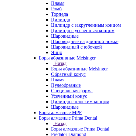
Пламя
Ромб
Торпеда
Цилиндр
Цилиндр с закругленным концом
Цилиндр с усеченным концом
Шаровидные
Шаровидные на длинной ножке
Шаровидный с юбочкой
Яйцо
Боры абразивные Meisinger
Назад
Боры абразивные Meisinger
Обратный конус
Пламя
Пулеобразные
Специальная форма
Усеченный конус
Цилиндр с плоским концом
Шаровидные
Боры алмазные MPF
Боры алмазные Prima Dental
Назад
Боры алмазные Prima Dental
Predator Diamond