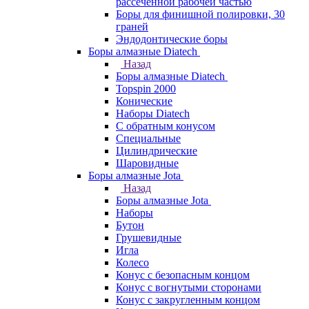
рассеченной рабочей частью
Боры для финишной полировки, 30
граней
Эндодонтические боры
Боры алмазные Diatech
Назад
Боры алмазные Diatech
Topspin 2000
Конические
Наборы Diatech
С обратным конусом
Специальные
Цилиндрические
Шаровидные
Боры алмазные Jota
Назад
Боры алмазные Jota
Наборы
Бутон
Грушевидные
Игла
Колесо
Конус с безопасным концом
Конус с вогнутыми сторонами
Конус с закругленным концом