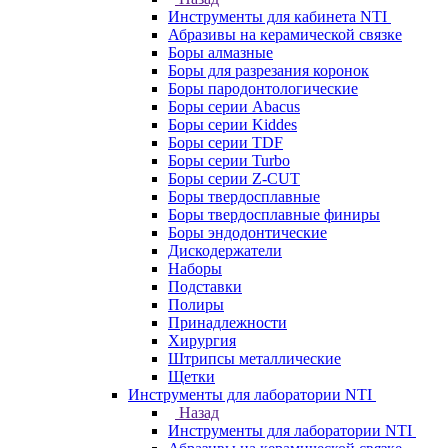
Инструменты для кабинета NTI
Абразивы на керамической связке
Боры алмазные
Боры для разрезания коронок
Боры пародонтологические
Боры серии Abacus
Боры серии Kiddes
Боры серии TDF
Боры серии Turbo
Боры серии Z-CUT
Боры твердосплавные
Боры твердосплавные финиры
Боры эндодонтические
Дискодержатели
Наборы
Подставки
Полиры
Принадлежности
Хирургия
Штрипсы металлические
Щетки
Инструменты для лаборатории NTI
Назад
Инструменты для лаборатории NTI