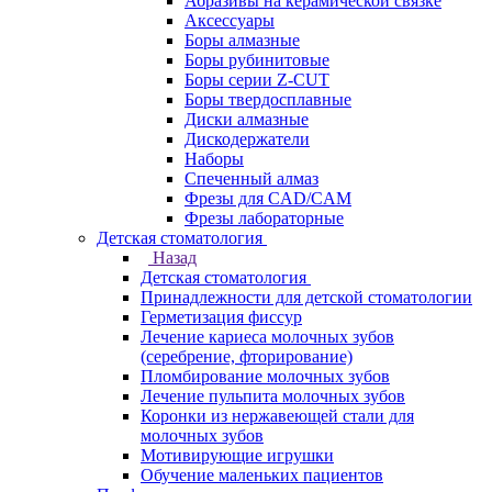
Абразивы на керамической связке
Аксессуары
Боры алмазные
Боры рубинитовые
Боры серии Z-CUT
Боры твердосплавные
Диски алмазные
Дискодержатели
Наборы
Спеченный алмаз
Фрезы для CAD/CAM
Фрезы лабораторные
Детская стоматология
Назад
Детская стоматология
Принадлежности для детской стоматологии
Герметизация фиссур
Лечение кариеса молочных зубов
(серебрение, фторирование)
Пломбирование молочных зубов
Лечение пульпита молочных зубов
Коронки из нержавеющей стали для
молочных зубов
Мотивирующие игрушки
Обучение маленьких пациентов