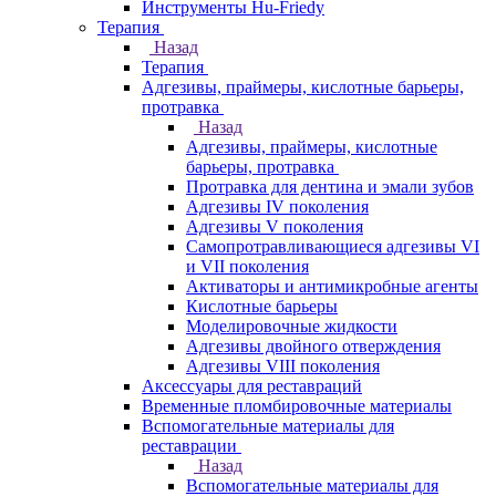
Инструменты Hu-Friedy
Терапия
Назад
Терапия
Адгезивы, праймеры, кислотные барьеры,
протравка
Назад
Адгезивы, праймеры, кислотные
барьеры, протравка
Протравка для дентина и эмали зубов
Адгезивы IV поколения
Адгезивы V поколения
Самопротравливающиеся адгезивы VI
и VII поколения
Активаторы и антимикробные агенты
Кислотные барьеры
Моделировочные жидкости
Адгезивы двойного отверждения
Адгезивы VIII поколения
Аксессуары для реставраций
Временные пломбировочные материалы
Вспомогательные материалы для
реставрации
Назад
Вспомогательные материалы для