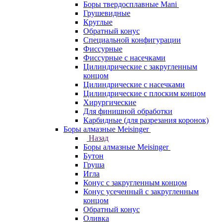
Боры твердосплавные Mani
Грушевидные
Круглые
Обратный конус
Специальной конфигурации
Фиссурные
Фиссурные с насечками
Цилиндрические с закругленным
концом
Цилиндрические с насечками
Цилиндрические с плоским концом
Хирургические
Для финишной обработки
Карбидные (для разрезания коронок)
Боры алмазные Meisinger
Назад
Боры алмазные Meisinger
Бутон
Груша
Игла
Конус c закругленным концом
Конус усеченный c закругленным
концом
Обратный конус
Оливка