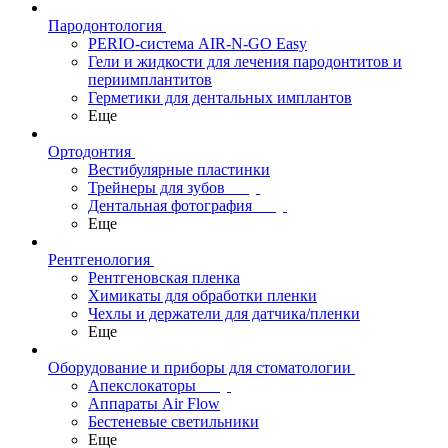
Пародонтология
PERIO-система AIR-N-GO Easy
Гели и жидкости для лечения пародонтитов и
периимплантитов
Герметики для дентальных имплантов
Еще
Ортодонтия
Вестибулярные пластинки
Трейнеры для зубов
Дентальная фотография
Еще
Рентгенология
Рентгеновская пленка
Химикаты для обработки пленки
Чехлы и держатели для датчика/пленки
Еще
Оборудование и приборы для стоматологии
Апекслокаторы
Аппараты Air Flow
Бестеневые светильники
Еще