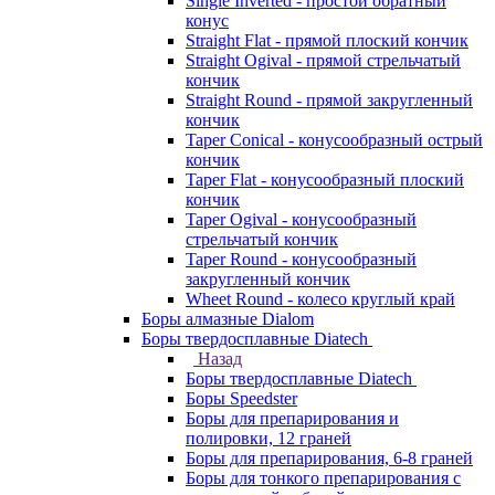
Single Inverted - простой обратный
конус
Straight Flat - прямой плоский кончик
Straight Ogival - прямой стрельчатый
кончик
Straight Round - прямой закругленный
кончик
Taper Conical - конусообразный острый
кончик
Taper Flat - конусообразный плоский
кончик
Taper Ogival - конусообразный
стрельчатый кончик
Taper Round - конусообразный
закругленный кончик
Wheet Round - колесо круглый край
Боры алмазные Dialom
Боры твердосплавные Diatech
Назад
Боры твердосплавные Diatech
Боры Speedster
Боры для препарирования и
полировки, 12 граней
Боры для препарирования, 6-8 граней
Боры для тонкого препарирования с