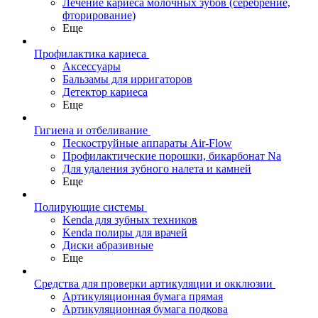
Лечение кариеса молочных зубов (серебрение,
фторирование)
Еще
Профилактика кариеса
Аксессуары
Бальзамы для ирригаторов
Детектор кариеса
Еще
Гигиена и отбеливание
Пескоструйные аппараты Air-Flow
Профилактические порошки, бикарбонат Na
Для удаления зубного налета и камней
Еще
Полирующие системы
Kenda для зубных техников
Kenda полиры для врачей
Диски абразивные
Еще
Средства для проверки артикуляции и окклюзии
Артикуляционная бумага прямая
Артикуляционная бумага подкова