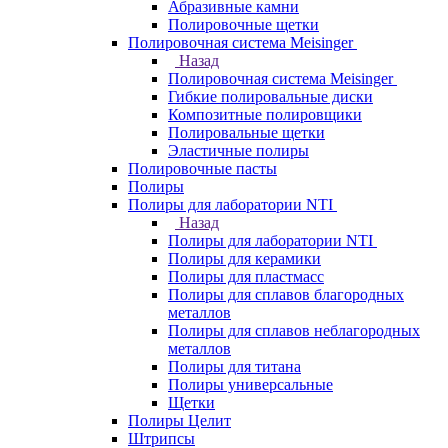
Абразивные камни
Полировочные щетки
Полировочная система Meisinger
Назад
Полировочная система Meisinger
Гибкие полировальные диски
Композитные полировщики
Полировальные щетки
Эластичные полиры
Полировочные пасты
Полиры
Полиры для лаборатории NTI
Назад
Полиры для лаборатории NTI
Полиры для керамики
Полиры для пластмасс
Полиры для сплавов благородных
металлов
Полиры для сплавов неблагородных
металлов
Полиры для титана
Полиры универсальные
Щетки
Полиры Целит
Штрипсы