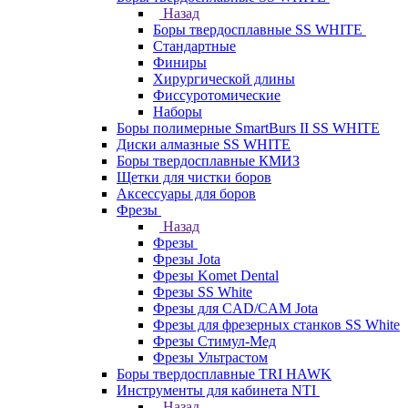
Назад
Боры твердосплавные SS WHITE
Стандартные
Финиры
Хирургической длины
Фиссуротомические
Наборы
Боры полимерные SmartBurs II SS WHITE
Диски алмазные SS WHITE
Боры твердосплавные КМИЗ
Щетки для чистки боров
Аксессуары для боров
Фрезы
Назад
Фрезы
Фрезы Jota
Фрезы Komet Dental
Фрезы SS White
Фрезы для CAD/CAM Jota
Фрезы для фрезерных станков SS White
Фрезы Стимул-Мед
Фрезы Ультрастом
Боры твердосплавные TRI HAWK
Инструменты для кабинета NTI
Назад