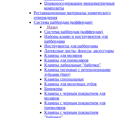
Цирконосодержащие микроматричные
композиты
Реставрационные материалы химического
отверждения
Система раббердам (коффердам)
Назад
Система раббердам (коффердам)
Наборы кламп и инструментов для
раббердама
Инструменты для раббердама
Латексные листы, флоссы, аксессуары
Клампы для моляров
Клампы для премоляров
Клампы лабиальные "бабочки"
Клампы тигровые с ретенционными
зубцами (tiger)
Клампы специальные
Клампы для молочных зубов
Бринкеры
Клампы с черным покрытием для
моляров
Клампы с черным покрытием для
премоляров
Клампы с черным покрытием
"бабочки"