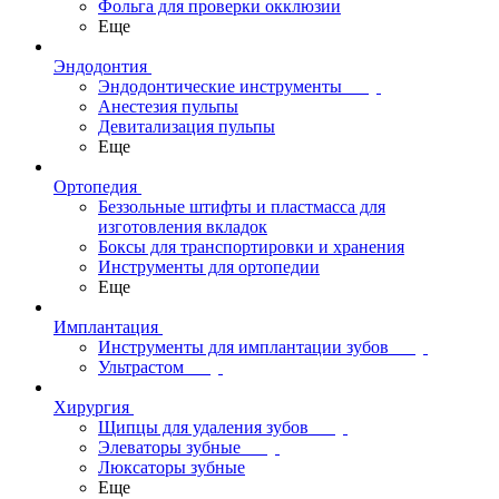
Фольга для проверки окклюзии
Еще
Эндодонтия
Эндодонтические инструменты
Анестезия пульпы
Девитализация пульпы
Еще
Ортопедия
Беззольные штифты и пластмасса для
изготовления вкладок
Боксы для транспортировки и хранения
Инструменты для ортопедии
Еще
Имплантация
Инструменты для имплантации зубов
Ультрастом
Хирургия
Щипцы для удаления зубов
Элеваторы зубные
Люксаторы зубные
Еще