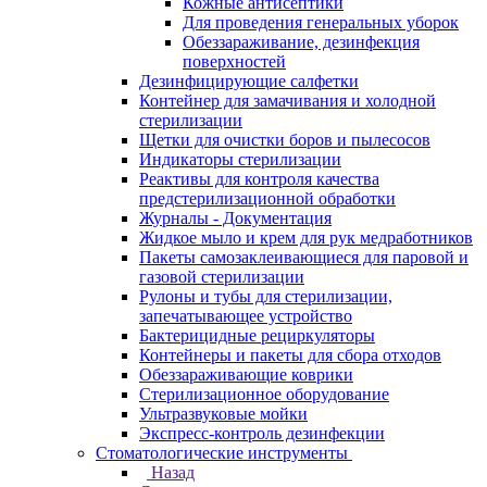
Кожные антисептики
Для проведения генеральных уборок
Обеззараживание, дезинфекция
поверхностей
Дезинфицирующие салфетки
Контейнер для замачивания и холодной
стерилизации
Щетки для очистки боров и пылесосов
Индикаторы стерилизации
Реактивы для контроля качества
предстерилизационной обработки
Журналы - Документация
Жидкое мыло и крем для рук медработников
Пакеты самозаклеивающиеся для паровой и
газовой стерилизации
Рулоны и тубы для стерилизации,
запечатывающее устройство
Бактерицидные рециркуляторы
Контейнеры и пакеты для сбора отходов
Обеззараживающие коврики
Стерилизационное оборудование
Ультразвуковые мойки
Экспресс-контроль дезинфекции
Стоматологические инструменты
Назад