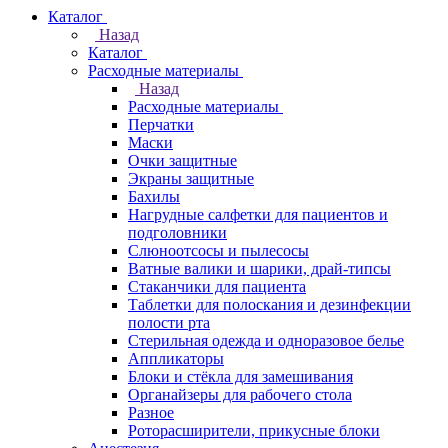
Каталог
Назад
Каталог
Расходные материалы
Назад
Расходные материалы
Перчатки
Маски
Очки защитные
Экраны защитные
Бахилы
Нагрудные салфетки для пациентов и
подголовники
Слюноотсосы и пылесосы
Ватные валики и шарики, драй-типсы
Стаканчики для пациента
Таблетки для полоскания и дезинфекции
полости рта
Стерильная одежда и одноразовое белье
Аппликаторы
Блоки и стёкла для замешивания
Органайзеры для рабочего стола
Разное
Роторасширители, прикусные блоки