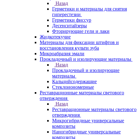
Назад
Герметики и материалы для снятия
гиперестезии
Герметики фиссур
Десенситайзеры
Фторирующие гели и лаки
Жидкотекучие
Материалы для фиксации штифтов и
восстановления культи зуба
Микроабразия эмали
Прокладочный и изолирующие материалы
Назад
Прокладочный и изолирующие
материалы
Кальцийсодержащие
Стеклоиономерные
Реставрационные материалы светового
отверждения
Назад
Реставрационные материалы светового
отверждения
Микрогибридные универсальные
композиты
Наногибридные универсальные
композиты