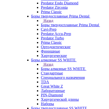
Predator Endo Diamond
Predator Zirconia
Prima Classic
Боры твердосплавные Prima Dental
Назад
Боры твердосплавные Prima Dental
Cavi-Prep
Predator Accu-Prep
Predator Turbo
Prima Classic
Ортодонтические
Финишные
Хирургические
Боры алмазные SS WHITE
Назад
Боры алмазные SS WHITE
Стандартные
Специального назначения
TDA
Great White Z
Лабораторные
PIN-Diamond
Хирургической длины
Наборы
Боры твердосплавные SS WHITE