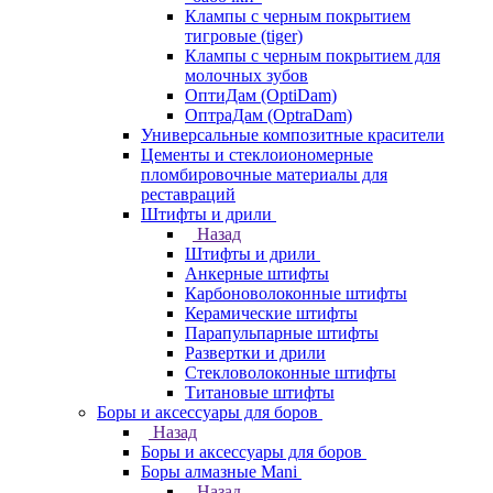
Клампы с черным покрытием
тигровые (tiger)
Клампы с черным покрытием для
молочных зубов
ОптиДам (OptiDam)
ОптраДам (OptraDam)
Универсальные композитные красители
Цементы и стеклоиономерные
пломбировочные материалы для
реставраций
Штифты и дрили
Назад
Штифты и дрили
Анкерные штифты
Карбоноволоконные штифты
Керамические штифты
Парапульпарные штифты
Развертки и дрили
Стекловолоконные штифты
Титановые штифты
Боры и аксессуары для боров
Назад
Боры и аксессуары для боров
Боры алмазные Mani
Назад