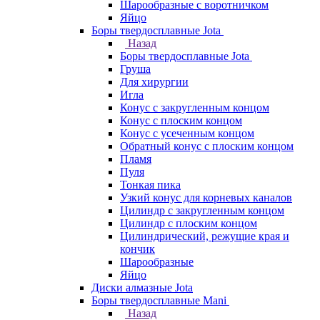
Шарообразные с воротничком
Яйцо
Боры твердосплавные Jota
Назад
Боры твердосплавные Jota
Груша
Для хирургии
Игла
Конус с закругленным концом
Конус с плоским концом
Конус с усеченным концом
Обратный конус с плоским концом
Пламя
Пуля
Тонкая пика
Узкий конус для корневых каналов
Цилиндр с закругленным концом
Цилиндр с плоским концом
Цилиндрический, режущие края и
кончик
Шарообразные
Яйцо
Диски алмазные Jota
Боры твердосплавные Mani
Назад