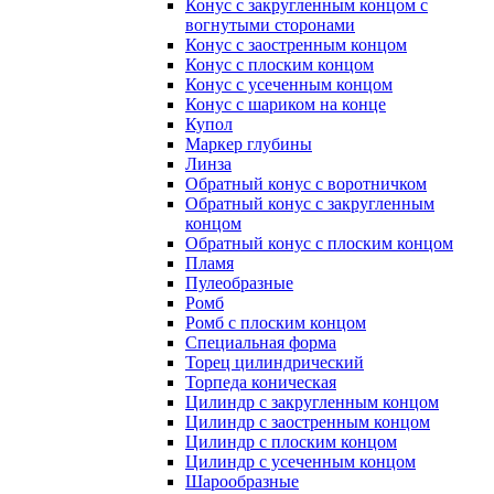
Конус с закругленным концом с
вогнутыми сторонами
Конус с заостренным концом
Конус с плоским концом
Конус с усеченным концом
Конус с шариком на конце
Купол
Маркер глубины
Линза
Обратный конус с воротничком
Обратный конус с закругленным
концом
Обратный конус с плоским концом
Пламя
Пулеобразные
Ромб
Ромб с плоским концом
Специальная форма
Торец цилиндрический
Торпеда коническая
Цилиндр с закругленным концом
Цилиндр с заостренным концом
Цилиндр с плоским концом
Цилиндр с усеченным концом
Шарообразные