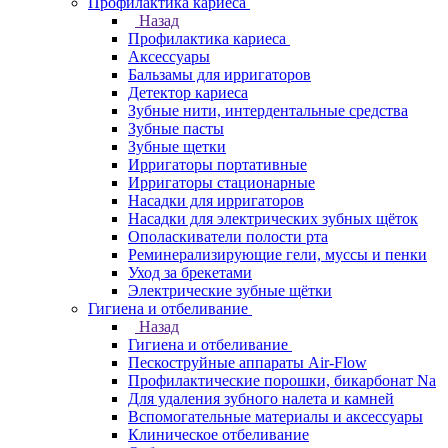
Профилактика кариеса
Назад
Профилактика кариеса
Аксессуары
Бальзамы для ирригаторов
Детектор кариеса
Зубные нити, интердентальные средства
Зубные пасты
Зубные щетки
Ирригаторы портативные
Ирригаторы стационарные
Насадки для ирригаторов
Насадки для электрических зубных щёток
Ополаскиватели полости рта
Реминерализирующие гели, муссы и пенки
Уход за брекетами
Электрические зубные щётки
Гигиена и отбеливание
Назад
Гигиена и отбеливание
Пескоструйные аппараты Air-Flow
Профилактические порошки, бикарбонат Na
Для удаления зубного налета и камней
Вспомогательные материалы и аксессуары
Клиническое отбеливание