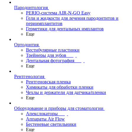
Пародонтология
PERIO-система AIR-N-GO Easy
Гели и жидкости для лечения пародонтитов и
периимплантитов
Герметики для дентальных имплантов
Еще
Ортодонтия
Вестибулярные пластинки
Трейнеры для зубов
Дентальная фотография
Еще
Рентгенология
Рентгеновская пленка
Химикаты для обработки пленки
Чехлы и держатели для датчика/пленки
Еще
Оборудование и приборы для стоматологии
Апекслокаторы
Аппараты Air Flow
Бестеневые светильники
Еще