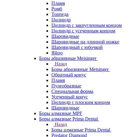
Пламя
Ромб
Торпеда
Цилиндр
Цилиндр с закругленным концом
Цилиндр с усеченным концом
Шаровидные
Шаровидные на длинной ножке
Шаровидный с юбочкой
Яйцо
Боры абразивные Meisinger
Назад
Боры абразивные Meisinger
Обратный конус
Пламя
Пулеобразные
Специальная форма
Усеченный конус
Цилиндр с плоским концом
Шаровидные
Боры алмазные MPF
Боры алмазные Prima Dental
Назад
Боры алмазные Prima Dental
Predator Diamond