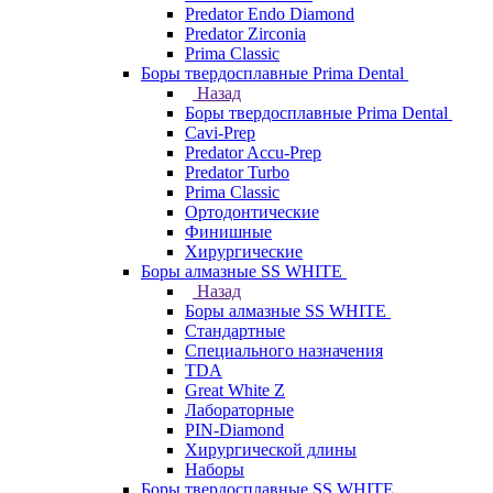
Predator Endo Diamond
Predator Zirconia
Prima Classic
Боры твердосплавные Prima Dental
Назад
Боры твердосплавные Prima Dental
Cavi-Prep
Predator Accu-Prep
Predator Turbo
Prima Classic
Ортодонтические
Финишные
Хирургические
Боры алмазные SS WHITE
Назад
Боры алмазные SS WHITE
Стандартные
Специального назначения
TDA
Great White Z
Лабораторные
PIN-Diamond
Хирургической длины
Наборы
Боры твердосплавные SS WHITE