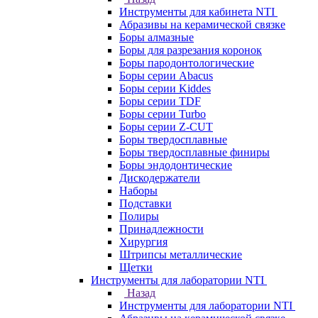
Инструменты для кабинета NTI
Абразивы на керамической связке
Боры алмазные
Боры для разрезания коронок
Боры пародонтологические
Боры серии Abacus
Боры серии Kiddes
Боры серии TDF
Боры серии Turbo
Боры серии Z-CUT
Боры твердосплавные
Боры твердосплавные финиры
Боры эндодонтические
Дискодержатели
Наборы
Подставки
Полиры
Принадлежности
Хирургия
Штрипсы металлические
Щетки
Инструменты для лаборатории NTI
Назад
Инструменты для лаборатории NTI