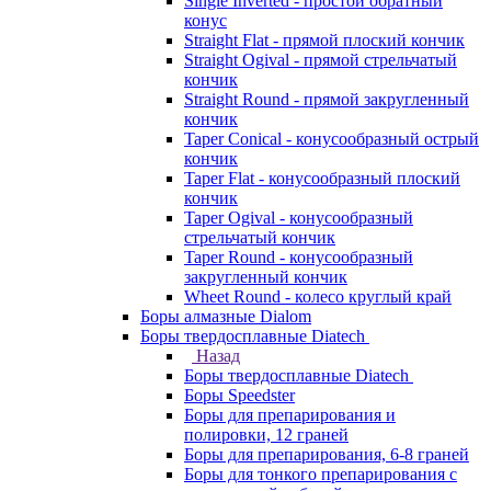
Single Inverted - простой обратный
конус
Straight Flat - прямой плоский кончик
Straight Ogival - прямой стрельчатый
кончик
Straight Round - прямой закругленный
кончик
Taper Conical - конусообразный острый
кончик
Taper Flat - конусообразный плоский
кончик
Taper Ogival - конусообразный
стрельчатый кончик
Taper Round - конусообразный
закругленный кончик
Wheet Round - колесо круглый край
Боры алмазные Dialom
Боры твердосплавные Diatech
Назад
Боры твердосплавные Diatech
Боры Speedster
Боры для препарирования и
полировки, 12 граней
Боры для препарирования, 6-8 граней
Боры для тонкого препарирования с