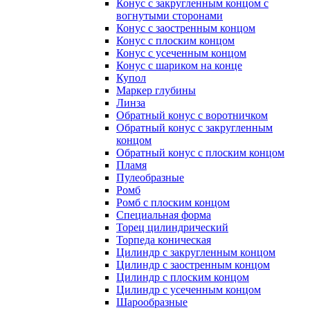
Конус с закругленным концом с
вогнутыми сторонами
Конус с заостренным концом
Конус с плоским концом
Конус с усеченным концом
Конус с шариком на конце
Купол
Маркер глубины
Линза
Обратный конус с воротничком
Обратный конус с закругленным
концом
Обратный конус с плоским концом
Пламя
Пулеобразные
Ромб
Ромб с плоским концом
Специальная форма
Торец цилиндрический
Торпеда коническая
Цилиндр с закругленным концом
Цилиндр с заостренным концом
Цилиндр с плоским концом
Цилиндр с усеченным концом
Шарообразные