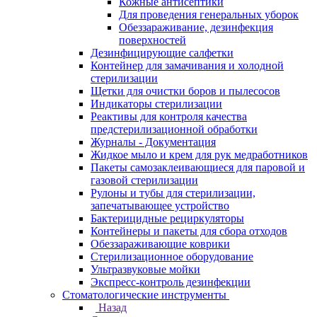
Кожные антисептики
Для проведения генеральных уборок
Обеззараживание, дезинфекция
поверхностей
Дезинфицирующие салфетки
Контейнер для замачивания и холодной
стерилизации
Щетки для очистки боров и пылесосов
Индикаторы стерилизации
Реактивы для контроля качества
предстерилизационной обработки
Журналы - Документация
Жидкое мыло и крем для рук медработников
Пакеты самозаклеивающиеся для паровой и
газовой стерилизации
Рулоны и тубы для стерилизации,
запечатывающее устройство
Бактерицидные рециркуляторы
Контейнеры и пакеты для сбора отходов
Обеззараживающие коврики
Стерилизационное оборудование
Ультразвуковые мойки
Экспресс-контроль дезинфекции
Стоматологические инструменты
Назад