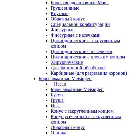
Боры твердосплавные Mani
Грушевидные
Круглые
Обратный конус
Специальной конфигурации
Фиссурные
Фиссурные с насечками
Цилиндрические с закругленным
концом
Цилиндрические с насечками
Цилиндрические с плоским концом
Хирургические
Для финишной обработки
Карбидные (для разрезания коронок)
Боры алмазные Meisinger
Назад
Боры алмазные Meisinger
Бутон
Груша
Игла
Конус c закругленным концом
Конус усеченный c закругленным
концом
Обратный конус
Оливка