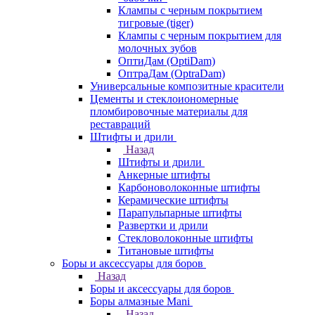
Клампы с черным покрытием
тигровые (tiger)
Клампы с черным покрытием для
молочных зубов
ОптиДам (OptiDam)
ОптраДам (OptraDam)
Универсальные композитные красители
Цементы и стеклоиономерные
пломбировочные материалы для
реставраций
Штифты и дрили
Назад
Штифты и дрили
Анкерные штифты
Карбоноволоконные штифты
Керамические штифты
Парапульпарные штифты
Развертки и дрили
Стекловолоконные штифты
Титановые штифты
Боры и аксессуары для боров
Назад
Боры и аксессуары для боров
Боры алмазные Mani
Назад