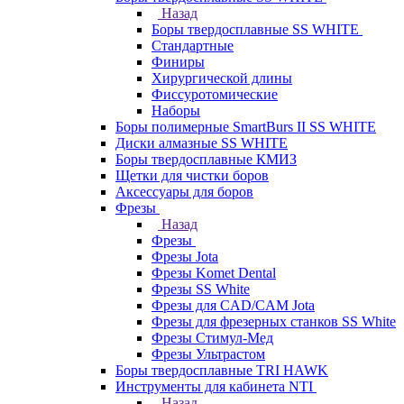
Назад
Боры твердосплавные SS WHITE
Стандартные
Финиры
Хирургической длины
Фиссуротомические
Наборы
Боры полимерные SmartBurs II SS WHITE
Диски алмазные SS WHITE
Боры твердосплавные КМИЗ
Щетки для чистки боров
Аксессуары для боров
Фрезы
Назад
Фрезы
Фрезы Jota
Фрезы Komet Dental
Фрезы SS White
Фрезы для CAD/CAM Jota
Фрезы для фрезерных станков SS White
Фрезы Стимул-Мед
Фрезы Ультрастом
Боры твердосплавные TRI HAWK
Инструменты для кабинета NTI
Назад