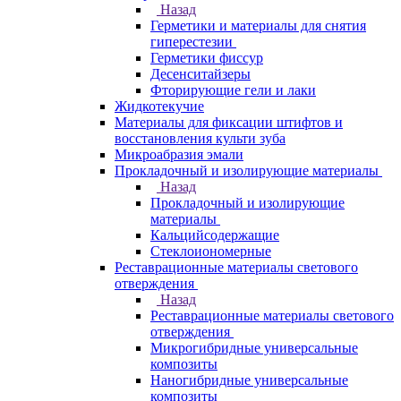
Назад
Герметики и материалы для снятия
гиперестезии
Герметики фиссур
Десенситайзеры
Фторирующие гели и лаки
Жидкотекучие
Материалы для фиксации штифтов и
восстановления культи зуба
Микроабразия эмали
Прокладочный и изолирующие материалы
Назад
Прокладочный и изолирующие
материалы
Кальцийсодержащие
Стеклоиономерные
Реставрационные материалы светового
отверждения
Назад
Реставрационные материалы светового
отверждения
Микрогибридные универсальные
композиты
Наногибридные универсальные
композиты