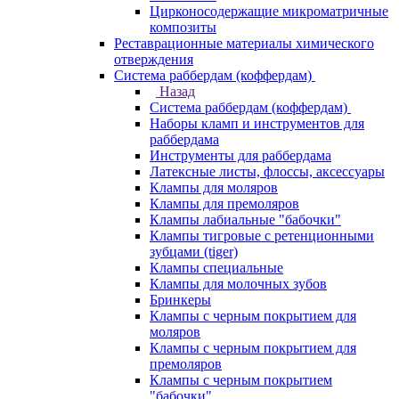
Цирконосодержащие микроматричные
композиты
Реставрационные материалы химического
отверждения
Система раббердам (коффердам)
Назад
Система раббердам (коффердам)
Наборы кламп и инструментов для
раббердама
Инструменты для раббердама
Латексные листы, флоссы, аксессуары
Клампы для моляров
Клампы для премоляров
Клампы лабиальные "бабочки"
Клампы тигровые с ретенционными
зубцами (tiger)
Клампы специальные
Клампы для молочных зубов
Бринкеры
Клампы с черным покрытием для
моляров
Клампы с черным покрытием для
премоляров
Клампы с черным покрытием
"бабочки"