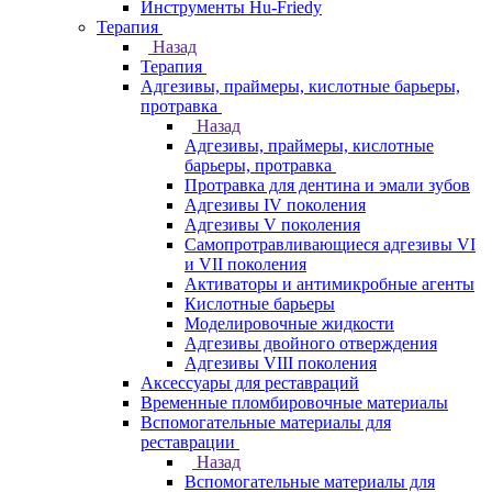
Инструменты Hu-Friedy
Терапия
Назад
Терапия
Адгезивы, праймеры, кислотные барьеры,
протравка
Назад
Адгезивы, праймеры, кислотные
барьеры, протравка
Протравка для дентина и эмали зубов
Адгезивы IV поколения
Адгезивы V поколения
Самопротравливающиеся адгезивы VI
и VII поколения
Активаторы и антимикробные агенты
Кислотные барьеры
Моделировочные жидкости
Адгезивы двойного отверждения
Адгезивы VIII поколения
Аксессуары для реставраций
Временные пломбировочные материалы
Вспомогательные материалы для
реставрации
Назад
Вспомогательные материалы для