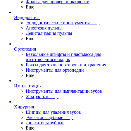
Фольга для проверки окклюзии
Еще
Эндодонтия
Эндодонтические инструменты
Анестезия пульпы
Девитализация пульпы
Еще
Ортопедия
Беззольные штифты и пластмасса для
изготовления вкладок
Боксы для транспортировки и хранения
Инструменты для ортопедии
Еще
Имплантация
Инструменты для имплантации зубов
Ультрастом
Хирургия
Щипцы для удаления зубов
Элеваторы зубные
Люксаторы зубные
Еще