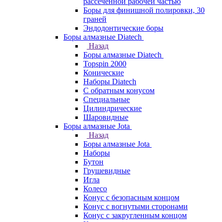
рассеченной рабочей частью
Боры для финишной полировки, 30
граней
Эндодонтические боры
Боры алмазные Diatech
Назад
Боры алмазные Diatech
Topspin 2000
Конические
Наборы Diatech
С обратным конусом
Специальные
Цилиндрические
Шаровидные
Боры алмазные Jota
Назад
Боры алмазные Jota
Наборы
Бутон
Грушевидные
Игла
Колесо
Конус с безопасным концом
Конус с вогнутыми сторонами
Конус с закругленным концом