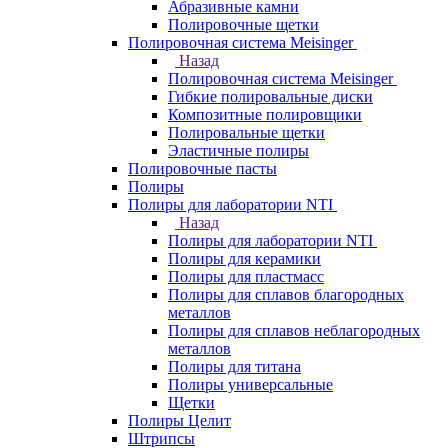
Абразивные камни
Полировочные щетки
Полировочная система Meisinger
Назад
Полировочная система Meisinger
Гибкие полировальные диски
Композитные полировщики
Полировальные щетки
Эластичные полиры
Полировочные пасты
Полиры
Полиры для лаборатории NTI
Назад
Полиры для лаборатории NTI
Полиры для керамики
Полиры для пластмасс
Полиры для сплавов благородных
металлов
Полиры для сплавов неблагородных
металлов
Полиры для титана
Полиры универсальные
Щетки
Полиры Целит
Штрипсы