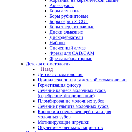
Абразивы на керамической связке
Аксессуары
Боры алмазные
Боры рубинитовые
Боры серии Z-CUT
Боры твердосплавные
Диски алмазные
Дискодержатели
Наборы
Спеченный алмаз
Фрезы для CAD/CAM
Фрезы лабораторные
Детская стоматология
Назад
Детская стоматология
Принадлежности для детской стоматологии
Герметизация фиссур
Лечение кариеса молочных зубов
(серебрение, фторирование)
Пломбирование молочных зубов
Лечение пульпита молочных зубов
Коронки из нержавеющей стали для
молочных зубов
Мотивирующие игрушки
Обучение маленьких пациентов