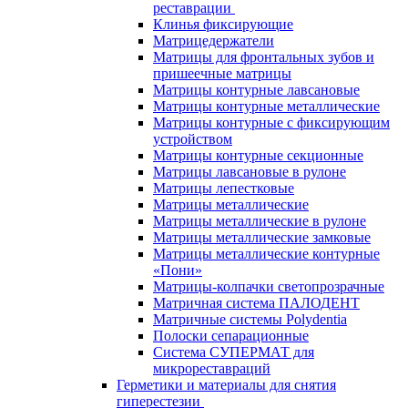
реставрации
Клинья фиксирующие
Матрицедержатели
Матрицы для фронтальных зубов и
пришеечные матрицы
Матрицы контурные лавсановые
Матрицы контурные металлические
Матрицы контурные с фиксирующим
устройством
Матрицы контурные секционные
Матрицы лавсановые в рулоне
Матрицы лепестковые
Матрицы металлические
Матрицы металлические в рулоне
Матрицы металлические замковые
Матрицы металлические контурные
«Пони»
Матрицы-колпачки светопрозрачные
Матричная система ПАЛОДЕНТ
Матричные системы Polydentia
Полоски сепарационные
Система СУПЕРМАТ для
микрореставраций
Герметики и материалы для снятия
гиперестезии