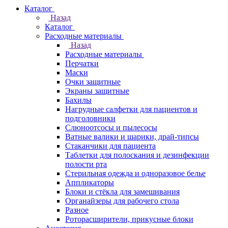
Каталог
Назад
Каталог
Расходные материалы
Назад
Расходные материалы
Перчатки
Маски
Очки защитные
Экраны защитные
Бахилы
Нагрудные салфетки для пациентов и
подголовники
Слюноотсосы и пылесосы
Ватные валики и шарики, драй-типсы
Стаканчики для пациента
Таблетки для полоскания и дезинфекции
полости рта
Стерильная одежда и одноразовое белье
Аппликаторы
Блоки и стёкла для замешивания
Органайзеры для рабочего стола
Разное
Роторасширители, прикусные блоки