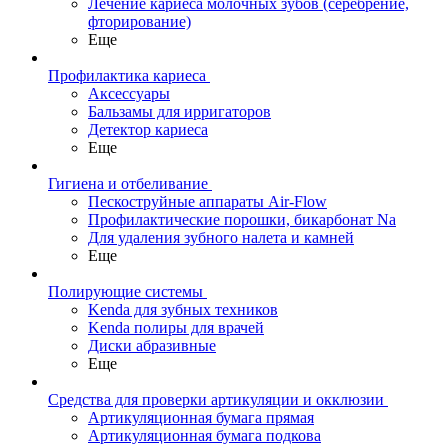
Лечение кариеса молочных зубов (серебрение,
фторирование)
Еще
Профилактика кариеса
Аксессуары
Бальзамы для ирригаторов
Детектор кариеса
Еще
Гигиена и отбеливание
Пескоструйные аппараты Air-Flow
Профилактические порошки, бикарбонат Na
Для удаления зубного налета и камней
Еще
Полирующие системы
Kenda для зубных техников
Kenda полиры для врачей
Диски абразивные
Еще
Средства для проверки артикуляции и окклюзии
Артикуляционная бумага прямая
Артикуляционная бумага подкова