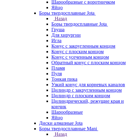
Шарообразные с воротничком
Яйцо
Боры твердосплавные Jota
Назад
Боры твердосплавные Jota
Груша
Для хирургии
Игла
Конус с закругленным концом
Конус с плоским концом
Конус с усеченным концом
Обратный конус с плоским концом
Пламя
Пуля
Тонкая пика
Узкий конус для корневых каналов
Цилиндр с закругленным концом
Цилиндр с плоским концом
Цилиндрический, режущие края и
кончик
Шарообразные
Яйцо
Диски алмазные Jota
Боры твердосплавные Mani
Назад