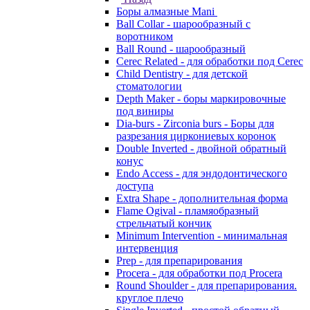
Боры алмазные Mani
Ball Collar - шарообразный c
воротником
Ball Round - шарообразный
Cerec Related - для обработки под Cerec
Child Dentistry - для детской
стоматологии
Depth Maker - боры маркировочные
под виниры
Dia-burs - Zirconia burs - Боры для
разрезания циркониевых коронок
Double Inverted - двойной обратный
конус
Endo Access - для эндодонтического
доступа
Extra Shape - дополнительная форма
Flame Ogival - пламяобразный
стрельчатый кончик
Minimum Intervention - минимальная
интервенция
Prep - для препарирования
Procera - для обработки под Procera
Round Shoulder - для препарирования.
круглое плечо