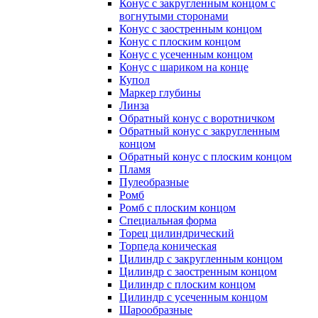
Конус с закругленным концом с
вогнутыми сторонами
Конус с заостренным концом
Конус с плоским концом
Конус с усеченным концом
Конус с шариком на конце
Купол
Маркер глубины
Линза
Обратный конус с воротничком
Обратный конус с закругленным
концом
Обратный конус с плоским концом
Пламя
Пулеобразные
Ромб
Ромб с плоским концом
Специальная форма
Торец цилиндрический
Торпеда коническая
Цилиндр с закругленным концом
Цилиндр с заостренным концом
Цилиндр с плоским концом
Цилиндр с усеченным концом
Шарообразные