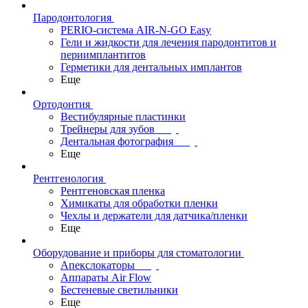
Пародонтология
PERIO-система AIR-N-GO Easy
Гели и жидкости для лечения пародонтитов и
периимплантитов
Герметики для дентальных имплантов
Еще
Ортодонтия
Вестибулярные пластинки
Трейнеры для зубов
Дентальная фотография
Еще
Рентгенология
Рентгеновская пленка
Химикаты для обработки пленки
Чехлы и держатели для датчика/пленки
Еще
Оборудование и приборы для стоматологии
Апекслокаторы
Аппараты Air Flow
Бестеневые светильники
Еще