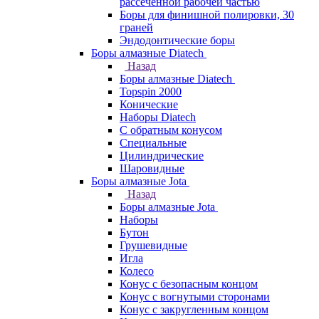
рассеченной рабочей частью
Боры для финишной полировки, 30
граней
Эндодонтические боры
Боры алмазные Diatech
Назад
Боры алмазные Diatech
Topspin 2000
Конические
Наборы Diatech
С обратным конусом
Специальные
Цилиндрические
Шаровидные
Боры алмазные Jota
Назад
Боры алмазные Jota
Наборы
Бутон
Грушевидные
Игла
Колесо
Конус с безопасным концом
Конус с вогнутыми сторонами
Конус с закругленным концом