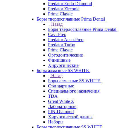
Predator Endo Diamond
Predator Zirconia
Prima Classic
Боры твердосплавные Prima Dental
Назад
Боры твердосплавные Prima Dental
Cavi-Prep
Predator Accu-Prep
Predator Turbo
Prima Classic
Ортодонтические
Финишные
Хирургические
Боры алмазные SS WHITE
Назад
Боры алмазные SS WHITE
Стандартные
Специального назначения
TDA
Great White Z
Лабораторные
PIN-Diamond
Хирургической длины
Наборы
Боры твердосплавные SS WHITE