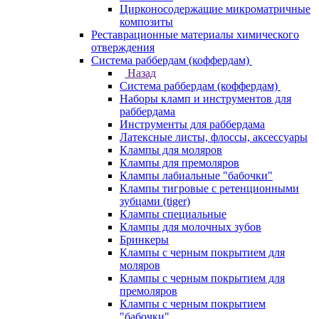
Цирконосодержащие микроматричные
композиты
Реставрационные материалы химического
отверждения
Система раббердам (коффердам)
Назад
Система раббердам (коффердам)
Наборы кламп и инструментов для
раббердама
Инструменты для раббердама
Латексные листы, флоссы, аксессуары
Клампы для моляров
Клампы для премоляров
Клампы лабиальные "бабочки"
Клампы тигровые с ретенционными
зубцами (tiger)
Клампы специальные
Клампы для молочных зубов
Бринкеры
Клампы с черным покрытием для
моляров
Клампы с черным покрытием для
премоляров
Клампы с черным покрытием
"бабочки"