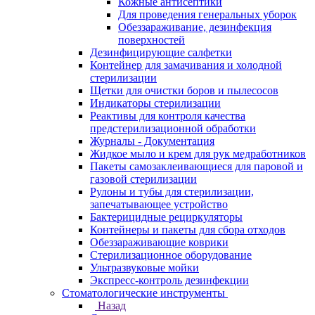
Кожные антисептики
Для проведения генеральных уборок
Обеззараживание, дезинфекция
поверхностей
Дезинфицирующие салфетки
Контейнер для замачивания и холодной
стерилизации
Щетки для очистки боров и пылесосов
Индикаторы стерилизации
Реактивы для контроля качества
предстерилизационной обработки
Журналы - Документация
Жидкое мыло и крем для рук медработников
Пакеты самозаклеивающиеся для паровой и
газовой стерилизации
Рулоны и тубы для стерилизации,
запечатывающее устройство
Бактерицидные рециркуляторы
Контейнеры и пакеты для сбора отходов
Обеззараживающие коврики
Стерилизационное оборудование
Ультразвуковые мойки
Экспресс-контроль дезинфекции
Стоматологические инструменты
Назад