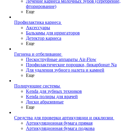
Лечение кариеса молочных зубов (серебрение,
фторирование)
Еще
Профилактика кариеса
Аксессуары
Бальзамы для ирригаторов
Детектор кариеса
Еще
Гигиена и отбеливание
Пескоструйные аппараты Air-Flow
Профилактические порошки, бикарбонат Na
Для удаления зубного налета и камней
Еще
Полирующие системы
Kenda для зубных техников
Kenda полиры для врачей
Диски абразивные
Еще
Средства для проверки артикуляции и окклюзии
Артикуляционная бумага прямая
Артикуляционная бумага подкова