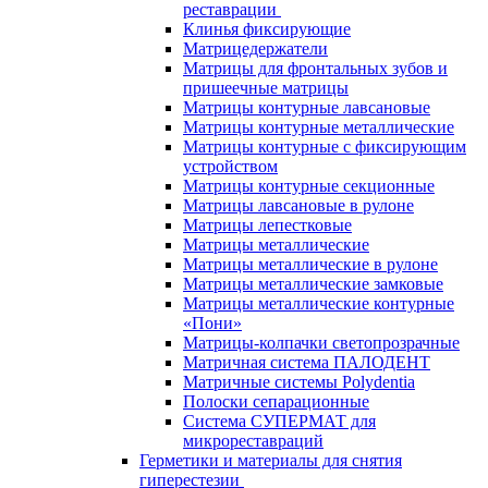
реставрации
Клинья фиксирующие
Матрицедержатели
Матрицы для фронтальных зубов и
пришеечные матрицы
Матрицы контурные лавсановые
Матрицы контурные металлические
Матрицы контурные с фиксирующим
устройством
Матрицы контурные секционные
Матрицы лавсановые в рулоне
Матрицы лепестковые
Матрицы металлические
Матрицы металлические в рулоне
Матрицы металлические замковые
Матрицы металлические контурные
«Пони»
Матрицы-колпачки светопрозрачные
Матричная система ПАЛОДЕНТ
Матричные системы Polydentia
Полоски сепарационные
Система СУПЕРМАТ для
микрореставраций
Герметики и материалы для снятия
гиперестезии