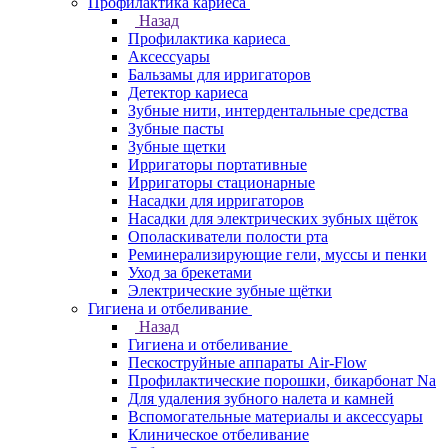
Профилактика кариеса
Назад
Профилактика кариеса
Аксессуары
Бальзамы для ирригаторов
Детектор кариеса
Зубные нити, интердентальные средства
Зубные пасты
Зубные щетки
Ирригаторы портативные
Ирригаторы стационарные
Насадки для ирригаторов
Насадки для электрических зубных щёток
Ополаскиватели полости рта
Реминерализирующие гели, муссы и пенки
Уход за брекетами
Электрические зубные щётки
Гигиена и отбеливание
Назад
Гигиена и отбеливание
Пескоструйные аппараты Air-Flow
Профилактические порошки, бикарбонат Na
Для удаления зубного налета и камней
Вспомогательные материалы и аксессуары
Клиническое отбеливание