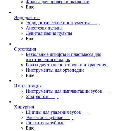
Фольга для проверки окклюзии
Еще
Эндодонтия
Эндодонтические инструменты
Анестезия пульпы
Девитализация пульпы
Еще
Ортопедия
Беззольные штифты и пластмасса для
изготовления вкладок
Боксы для транспортировки и хранения
Инструменты для ортопедии
Еще
Имплантация
Инструменты для имплантации зубов
Ультрастом
Хирургия
Щипцы для удаления зубов
Элеваторы зубные
Люксаторы зубные
Еще