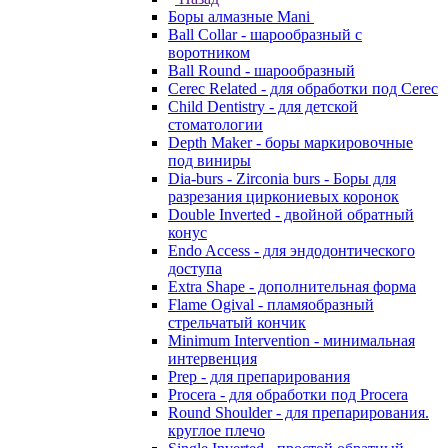
Боры алмазные Mani
Ball Collar - шарообразный c
воротником
Ball Round - шарообразный
Cerec Related - для обработки под Cerec
Child Dentistry - для детской
стоматологии
Depth Maker - боры маркировочные
под виниры
Dia-burs - Zirconia burs - Боры для
разрезания циркониевых коронок
Double Inverted - двойной обратный
конус
Endo Access - для эндодонтического
доступа
Extra Shape - дополнительная форма
Flame Ogival - пламяобразный
стрельчатый кончик
Minimum Intervention - минимальная
интервенция
Prep - для препарирования
Procera - для обработки под Procera
Round Shoulder - для препарирования.
круглое плечо