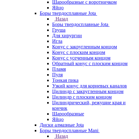
Шарообразные с воротничком
Яйцо
Боры твердосплавные Jota
Назад
Боры твердосплавные Jota
Груша
Для хирургии
Игла
Конус с закругленным концом
Конус с плоским концом
Конус с усеченным концом
Обратный конус с плоским концом
Пламя
Пуля
Тонкая пика
Узкий конус для корневых каналов
Цилиндр с закругленным концом
Цилиндр с плоским концом
Цилиндрический, режущие края и
кончик
Шарообразные
Яйцо
Диски алмазные Jota
Боры твердосплавные Mani
Назад