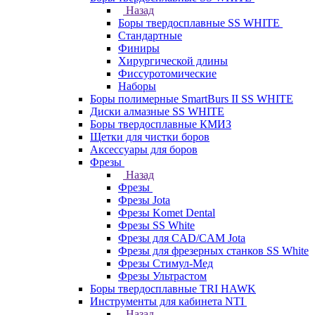
Назад
Боры твердосплавные SS WHITE
Стандартные
Финиры
Хирургической длины
Фиссуротомические
Наборы
Боры полимерные SmartBurs II SS WHITE
Диски алмазные SS WHITE
Боры твердосплавные КМИЗ
Щетки для чистки боров
Аксессуары для боров
Фрезы
Назад
Фрезы
Фрезы Jota
Фрезы Komet Dental
Фрезы SS White
Фрезы для CAD/CAM Jota
Фрезы для фрезерных станков SS White
Фрезы Стимул-Мед
Фрезы Ультрастом
Боры твердосплавные TRI HAWK
Инструменты для кабинета NTI
Назад