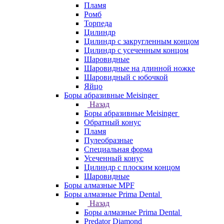
Пламя
Ромб
Торпеда
Цилиндр
Цилиндр с закругленным концом
Цилиндр с усеченным концом
Шаровидные
Шаровидные на длинной ножке
Шаровидный с юбочкой
Яйцо
Боры абразивные Meisinger
Назад
Боры абразивные Meisinger
Обратный конус
Пламя
Пулеобразные
Специальная форма
Усеченный конус
Цилиндр с плоским концом
Шаровидные
Боры алмазные MPF
Боры алмазные Prima Dental
Назад
Боры алмазные Prima Dental
Predator Diamond