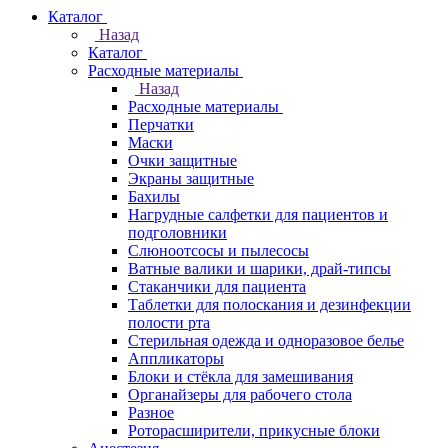
Каталог
Назад
Каталог
Расходные материалы
Назад
Расходные материалы
Перчатки
Маски
Очки защитные
Экраны защитные
Бахилы
Нагрудные салфетки для пациентов и
подголовники
Слюноотсосы и пылесосы
Ватные валики и шарики, драй-типсы
Стаканчики для пациента
Таблетки для полоскания и дезинфекции
полости рта
Стерильная одежда и одноразовое белье
Аппликаторы
Блоки и стёкла для замешивания
Органайзеры для рабочего стола
Разное
Роторасширители, прикусные блоки