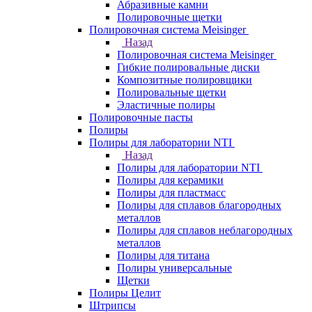
Абразивные камни
Полировочные щетки
Полировочная система Meisinger
Назад
Полировочная система Meisinger
Гибкие полировальные диски
Композитные полировщики
Полировальные щетки
Эластичные полиры
Полировочные пасты
Полиры
Полиры для лаборатории NTI
Назад
Полиры для лаборатории NTI
Полиры для керамики
Полиры для пластмасс
Полиры для сплавов благородных
металлов
Полиры для сплавов неблагородных
металлов
Полиры для титана
Полиры универсальные
Щетки
Полиры Целит
Штрипсы