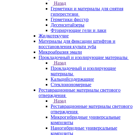
Назад
Герметики и материалы для снятия
гиперестезии
Герметики фиссур
Десенситайзеры
Фторирующие гели и лаки
Жидкотекучие
Материалы для фиксации штифтов и
восстановления культи зуба
Микроабразия эмали
Прокладочный и изолирующие материалы
Назад
Прокладочный и изолирующие
материалы
Кальцийсодержащие
Стеклоиономерные
Реставрационные материалы светового
отверждения
Назад
Реставрационные материалы светового
отверждения
Микрогибридные универсальные
композиты
Наногибридные универсальные
композиты