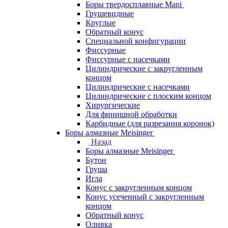
Боры твердосплавные Mani
Грушевидные
Круглые
Обратный конус
Специальной конфигурации
Фиссурные
Фиссурные с насечками
Цилиндрические с закругленным
концом
Цилиндрические с насечками
Цилиндрические с плоским концом
Хирургические
Для финишной обработки
Карбидные (для разрезания коронок)
Боры алмазные Meisinger
Назад
Боры алмазные Meisinger
Бутон
Груша
Игла
Конус c закругленным концом
Конус усеченный c закругленным
концом
Обратный конус
Оливка