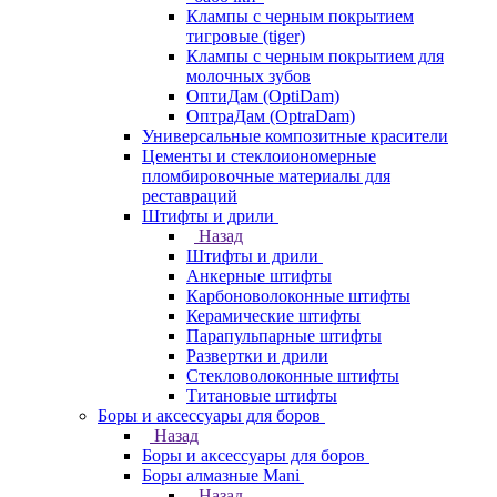
Клампы с черным покрытием
тигровые (tiger)
Клампы с черным покрытием для
молочных зубов
ОптиДам (OptiDam)
ОптраДам (OptraDam)
Универсальные композитные красители
Цементы и стеклоиономерные
пломбировочные материалы для
реставраций
Штифты и дрили
Назад
Штифты и дрили
Анкерные штифты
Карбоноволоконные штифты
Керамические штифты
Парапульпарные штифты
Развертки и дрили
Стекловолоконные штифты
Титановые штифты
Боры и аксессуары для боров
Назад
Боры и аксессуары для боров
Боры алмазные Mani
Назад