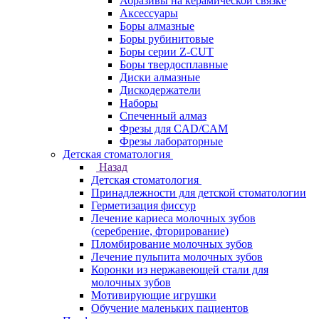
Абразивы на керамической связке
Аксессуары
Боры алмазные
Боры рубинитовые
Боры серии Z-CUT
Боры твердосплавные
Диски алмазные
Дискодержатели
Наборы
Спеченный алмаз
Фрезы для CAD/CAM
Фрезы лабораторные
Детская стоматология
Назад
Детская стоматология
Принадлежности для детской стоматологии
Герметизация фиссур
Лечение кариеса молочных зубов
(серебрение, фторирование)
Пломбирование молочных зубов
Лечение пульпита молочных зубов
Коронки из нержавеющей стали для
молочных зубов
Мотивирующие игрушки
Обучение маленьких пациентов