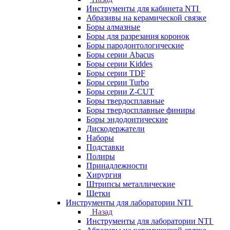
Инструменты для кабинета NTI
Абразивы на керамической связке
Боры алмазные
Боры для разрезания коронок
Боры пародонтологические
Боры серии Abacus
Боры серии Kiddes
Боры серии TDF
Боры серии Turbo
Боры серии Z-CUT
Боры твердосплавные
Боры твердосплавные финиры
Боры эндодонтические
Дискодержатели
Наборы
Подставки
Полиры
Принадлежности
Хирургия
Штрипсы металлические
Щетки
Инструменты для лаборатории NTI
Назад
Инструменты для лаборатории NTI