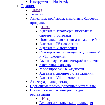
Инструменты Hu-Friedy
Терапия
Назад
Терапия
Адгезивы, праймеры, кислотные барьеры,
протравка
Назад
Адгезивы, праймеры, кислотные
барьеры, протравка
Протравка для дентина и эмали зубов
Адгезивы IV поколения
Адгезивы V поколения
Самопротравливающиеся адгезивы VI
и VII поколения
Активаторы и антимикробные агенты
Кислотные барьеры
Моделировочные жидкости
Адгезивы двойного отверждения
Адгезивы VIII поколения
Аксессуары для реставраций
Временные пломбировочные материалы
Вспомогательные материалы для
реставрации
Назад
Вспомогательные материалы для