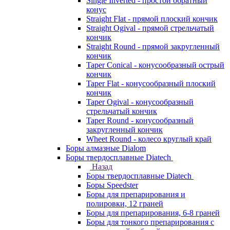
Single Inverted - простой обратный
конус
Straight Flat - прямой плоский кончик
Straight Ogival - прямой стрельчатый
кончик
Straight Round - прямой закругленный
кончик
Taper Conical - конусообразный острый
кончик
Taper Flat - конусообразный плоский
кончик
Taper Ogival - конусообразный
стрельчатый кончик
Taper Round - конусообразный
закругленный кончик
Wheet Round - колесо круглый край
Боры алмазные Dialom
Боры твердосплавные Diatech
Назад
Боры твердосплавные Diatech
Боры Speedster
Боры для препарирования и
полировки, 12 граней
Боры для препарирования, 6-8 граней
Боры для тонкого препарирования с