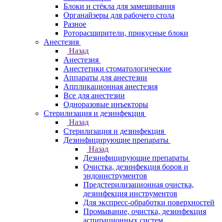
Блоки и стёкла для замешивания
Органайзеры для рабочего стола
Разное
Роторасширители, прикусные блоки
Анестезия
Назад
Анестезия
Анестетики стоматологические
Аппараты для анестезии
Аппликационная анестезия
Все для анестезии
Одноразовые инъекторы
Стерилизация и дезинфекция
Назад
Стерилизация и дезинфекция
Дезинфицирующие препараты
Назад
Дезинфицирующие препараты
Очистка, дезинфекция боров и
эндоинструментов
Предстерилизационная очистка,
дезинфекция инструментов
Для экспресс-обработки поверхностей
Промывание, очистка, дезинфекция
аспирационных систем