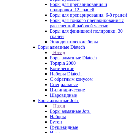
Боры для препарирования и
полировки, 12 граней
Боры для препарирования, 6-8 граней
Боры для тонкого препарирования с
рассеченной рабочей частью
Боры для финишной полировки, 30
граней
Эндодонтические боры
Боры алмазные Diatech
Назад
Боры алмазные Diatech
Topspin 2000
Конические
Наборы Diatech
С обратным конусом
Специальные
Цилиндрические
Шаровидные
Боры алмазные Jota
Назад
Боры алмазные Jota
Наборы
Бутон
Грушевидные
Игла