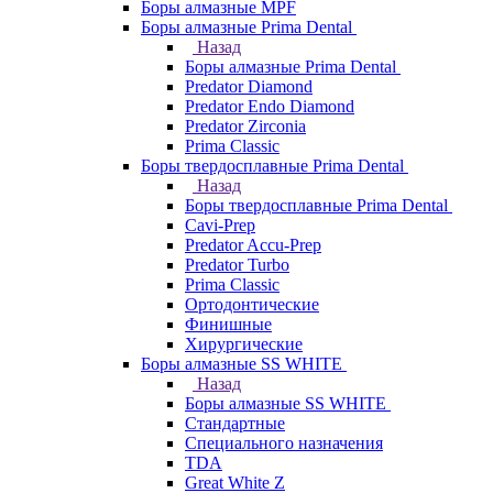
Боры алмазные MPF
Боры алмазные Prima Dental
Назад
Боры алмазные Prima Dental
Predator Diamond
Predator Endo Diamond
Predator Zirconia
Prima Classic
Боры твердосплавные Prima Dental
Назад
Боры твердосплавные Prima Dental
Cavi-Prep
Predator Accu-Prep
Predator Turbo
Prima Classic
Ортодонтические
Финишные
Хирургические
Боры алмазные SS WHITE
Назад
Боры алмазные SS WHITE
Стандартные
Специального назначения
TDA
Great White Z