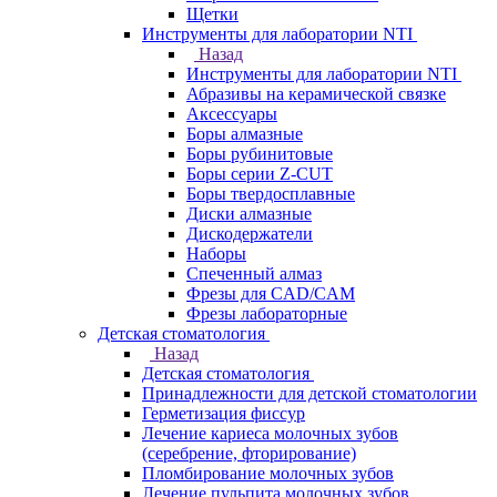
Щетки
Инструменты для лаборатории NTI
Назад
Инструменты для лаборатории NTI
Абразивы на керамической связке
Аксессуары
Боры алмазные
Боры рубинитовые
Боры серии Z-CUT
Боры твердосплавные
Диски алмазные
Дискодержатели
Наборы
Спеченный алмаз
Фрезы для CAD/CAM
Фрезы лабораторные
Детская стоматология
Назад
Детская стоматология
Принадлежности для детской стоматологии
Герметизация фиссур
Лечение кариеса молочных зубов
(серебрение, фторирование)
Пломбирование молочных зубов
Лечение пульпита молочных зубов