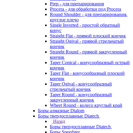
Prep - для препарирования
Procera - для обработки под Procera
Round Shoulder - для препарирования.
круглое плечо
Single Inverted - простой обратный
конус
Straight Flat - прямой плоский кончик
Straight Ogival - прямой стрельчатый
кончик
Straight Round - прямой закругленный
кончик
Taper Conical - конусообразный острый
кончик
Taper Flat - конусообразный плоский
кончик
Taper Ogival - конусообразный
стрельчатый кончик
Taper Round - конусообразный
закругленный кончик
Wheet Round - колесо круглый край
Боры алмазные Dialom
Боры твердосплавные Diatech
Назад
Боры твердосплавные Diatech
Боры Speedster