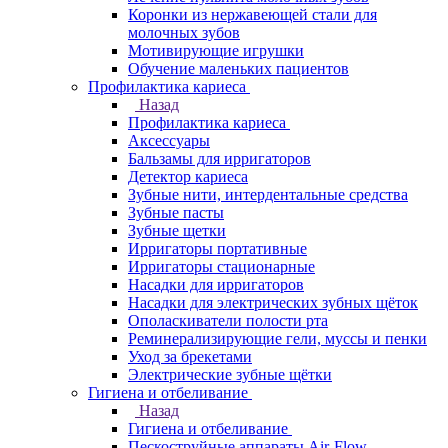
Коронки из нержавеющей стали для
молочных зубов
Мотивирующие игрушки
Обучение маленьких пациентов
Профилактика кариеса
Назад
Профилактика кариеса
Аксессуары
Бальзамы для ирригаторов
Детектор кариеса
Зубные нити, интердентальные средства
Зубные пасты
Зубные щетки
Ирригаторы портативные
Ирригаторы стационарные
Насадки для ирригаторов
Насадки для электрических зубных щёток
Ополаскиватели полости рта
Реминерализирующие гели, муссы и пенки
Уход за брекетами
Электрические зубные щётки
Гигиена и отбеливание
Назад
Гигиена и отбеливание
Пескоструйные аппараты Air-Flow