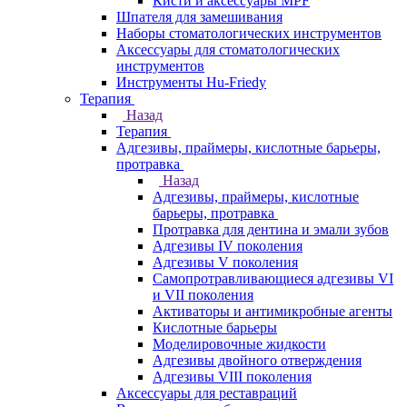
Кисти и аксессуары MPF
Шпателя для замешивания
Наборы стоматологических инструментов
Аксессуары для стоматологических
инструментов
Инструменты Hu-Friedy
Терапия
Назад
Терапия
Адгезивы, праймеры, кислотные барьеры,
протравка
Назад
Адгезивы, праймеры, кислотные
барьеры, протравка
Протравка для дентина и эмали зубов
Адгезивы IV поколения
Адгезивы V поколения
Самопротравливающиеся адгезивы VI
и VII поколения
Активаторы и антимикробные агенты
Кислотные барьеры
Моделировочные жидкости
Адгезивы двойного отверждения
Адгезивы VIII поколения
Аксессуары для реставраций