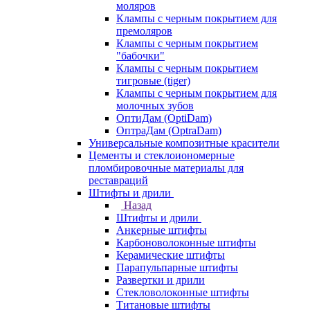
моляров
Клампы с черным покрытием для
премоляров
Клампы с черным покрытием
"бабочки"
Клампы с черным покрытием
тигровые (tiger)
Клампы с черным покрытием для
молочных зубов
ОптиДам (OptiDam)
ОптраДам (OptraDam)
Универсальные композитные красители
Цементы и стеклоиономерные
пломбировочные материалы для
реставраций
Штифты и дрили
Назад
Штифты и дрили
Анкерные штифты
Карбоноволоконные штифты
Керамические штифты
Парапульпарные штифты
Развертки и дрили
Стекловолоконные штифты
Титановые штифты