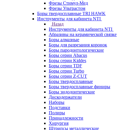
Фрезы Стимул-Мед
Фрезы Ультрастом
Боры твердосплавные TRI HAWK
Инструменты для кабинета NTI
Назад
Инструменты для кабинета NTI
Абразивы на керамической связке
Боры алмазные
Боры для разрезания коронок
Боры пародонтологические
Боры серии Abacus
Боры серии Kiddes
Боры серии TDF
Боры серии Turbo
Боры серии Z-CUT
Боры твердосплавные
Боры твердосплавные финиры
Боры эндодонтические
Дискодержатели
Наборы
Подставки
Полиры
Принадлежности
Хирургия
Штрипсы металлические