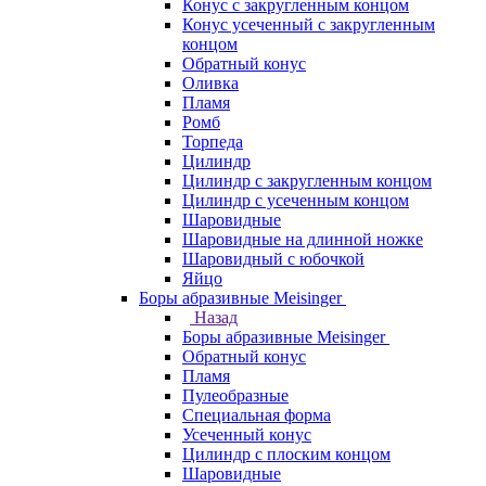
Конус c закругленным концом
Конус усеченный c закругленным
концом
Обратный конус
Оливка
Пламя
Ромб
Торпеда
Цилиндр
Цилиндр с закругленным концом
Цилиндр с усеченным концом
Шаровидные
Шаровидные на длинной ножке
Шаровидный с юбочкой
Яйцо
Боры абразивные Meisinger
Назад
Боры абразивные Meisinger
Обратный конус
Пламя
Пулеобразные
Специальная форма
Усеченный конус
Цилиндр с плоским концом
Шаровидные