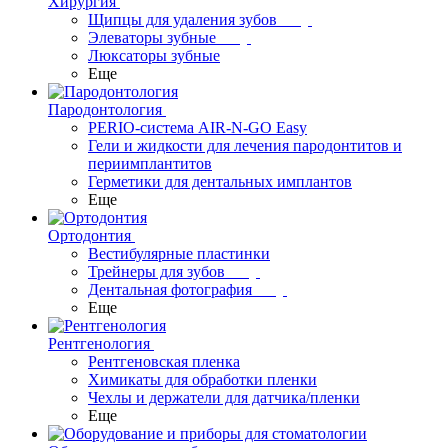
Хирургия
Щипцы для удаления зубов
Элеваторы зубные
Люксаторы зубные
Еще
Пародонтология
PERIO-система AIR-N-GO Easy
Гели и жидкости для лечения пародонтитов и
периимплантитов
Герметики для дентальных имплантов
Еще
Ортодонтия
Вестибулярные пластинки
Трейнеры для зубов
Дентальная фотография
Еще
Рентгенология
Рентгеновская пленка
Химикаты для обработки пленки
Чехлы и держатели для датчика/пленки
Еще