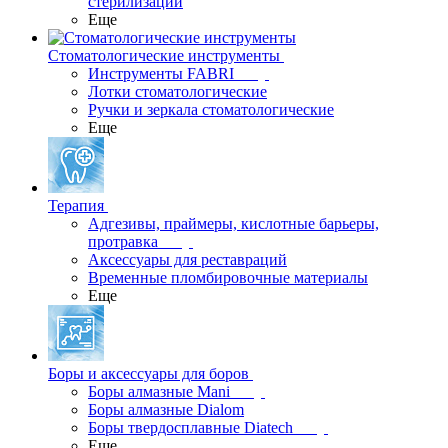
стерилизации
Еще
Стоматологические инструменты
Инструменты FABRI
Лотки стоматологические
Ручки и зеркала стоматологические
Еще
Терапия
Адгезивы, праймеры, кислотные барьеры,
протравка
Аксессуары для реставраций
Временные пломбировочные материалы
Еще
Боры и аксессуары для боров
Боры алмазные Mani
Боры алмазные Dialom
Боры твердосплавные Diatech
Еще