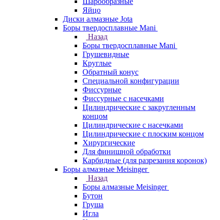
Шарообразные
Яйцо
Диски алмазные Jota
Боры твердосплавные Mani
Назад
Боры твердосплавные Mani
Грушевидные
Круглые
Обратный конус
Специальной конфигурации
Фиссурные
Фиссурные с насечками
Цилиндрические с закругленным
концом
Цилиндрические с насечками
Цилиндрические с плоским концом
Хирургические
Для финишной обработки
Карбидные (для разрезания коронок)
Боры алмазные Meisinger
Назад
Боры алмазные Meisinger
Бутон
Груша
Игла