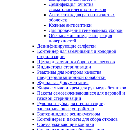
Дезинфекция, очистка
стоматологических оттисков
Антисептик для ран и слизистых
оболочек
Кожные антисептики
Для проведения генеральных уборок
Обеззараживание, дезинфекция
поверхностей
Дезинфицирующие салфетки
Контейнер для замачивания и холодной
стерилизации
Щетки для очистки боров и пылесосов
Индикаторы стерилизации
Реактивы для контроля качества
предстерилизационной обработки
Журналы - Документация
Жидкое мыло и крем для рук медработников
Пакеты самозаклеивающиеся для паровой и
газовой стерилизации
Рулоны и тубы для стерилизации,
запечатывающее устройство
Бактерицидные рециркуляторы
Контейнеры и пакеты для сбора отходов
Обеззараживающие коврики
Стерилизационное оборудование