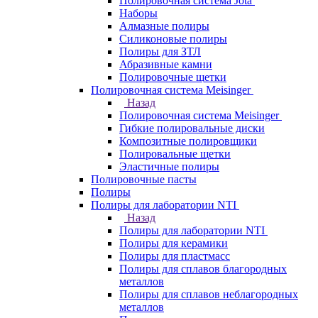
Полировочная система Jota
Наборы
Алмазные полиры
Силиконовые полиры
Полиры для ЗТЛ
Абразивные камни
Полировочные щетки
Полировочная система Meisinger
Назад
Полировочная система Meisinger
Гибкие полировальные диски
Композитные полировщики
Полировальные щетки
Эластичные полиры
Полировочные пасты
Полиры
Полиры для лаборатории NTI
Назад
Полиры для лаборатории NTI
Полиры для керамики
Полиры для пластмасс
Полиры для сплавов благородных
металлов
Полиры для сплавов неблагородных
металлов