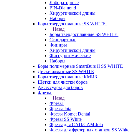
Лабораторные
PIN-Diamond
Хирургической длины
Наборы
Боры твердосплавные SS WHITE
Назад
Боры твердосплавные SS WHITE
Стандартные
Финиры
Хирургической длины
Фиссуротомические
Наборы
Боры полимерные SmartBurs II SS WHITE
Диски алмазные SS WHITE
Боры твердосплавные КМИЗ
Щетки для чистки боров
Аксессуары для боров
Фрезы
Назад
Фрезы
Фрезы Jota
Фрезы Komet Dental
Фрезы SS White
Фрезы для CAD/CAM Jota
Фрезы для фрезерных станков SS White