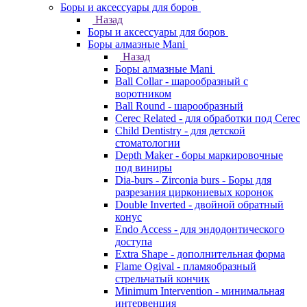
Боры и аксессуары для боров
Назад
Боры и аксессуары для боров
Боры алмазные Mani
Назад
Боры алмазные Mani
Ball Collar - шарообразный c
воротником
Ball Round - шарообразный
Cerec Related - для обработки под Cerec
Child Dentistry - для детской
стоматологии
Depth Maker - боры маркировочные
под виниры
Dia-burs - Zirconia burs - Боры для
разрезания циркониевых коронок
Double Inverted - двойной обратный
конус
Endo Access - для эндодонтического
доступа
Extra Shape - дополнительная форма
Flame Ogival - пламяобразный
стрельчатый кончик
Minimum Intervention - минимальная
интервенция