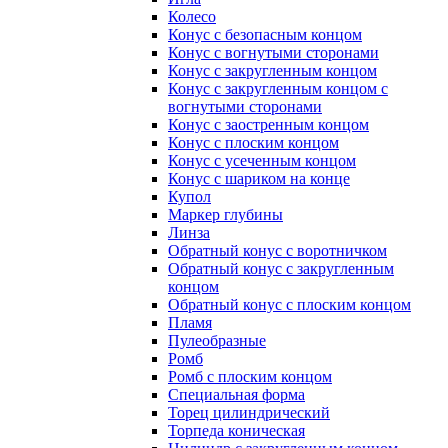
Колесо
Конус с безопасным концом
Конус с вогнутыми сторонами
Конус с закругленным концом
Конус с закругленным концом с
вогнутыми сторонами
Конус с заостренным концом
Конус с плоским концом
Конус с усеченным концом
Конус с шариком на конце
Купол
Маркер глубины
Линза
Обратный конус с воротничком
Обратный конус с закругленным
концом
Обратный конус с плоским концом
Пламя
Пулеобразные
Ромб
Ромб с плоским концом
Специальная форма
Торец цилиндрический
Торпеда коническая