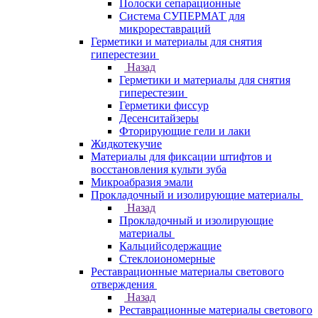
Полоски сепарационные
Система СУПЕРМАТ для
микрореставраций
Герметики и материалы для снятия
гиперестезии
Назад
Герметики и материалы для снятия
гиперестезии
Герметики фиссур
Десенситайзеры
Фторирующие гели и лаки
Жидкотекучие
Материалы для фиксации штифтов и
восстановления культи зуба
Микроабразия эмали
Прокладочный и изолирующие материалы
Назад
Прокладочный и изолирующие
материалы
Кальцийсодержащие
Стеклоиономерные
Реставрационные материалы светового
отверждения
Назад
Реставрационные материалы светового