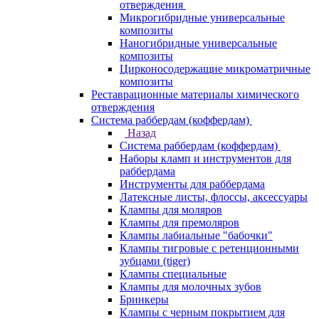
отверждения
Микрогибридные универсальные
композиты
Наногибридные универсальные
композиты
Цирконосодержащие микроматричные
композиты
Реставрационные материалы химического
отверждения
Система раббердам (коффердам)
Назад
Система раббердам (коффердам)
Наборы кламп и инструментов для
раббердама
Инструменты для раббердама
Латексные листы, флоссы, аксессуары
Клампы для моляров
Клампы для премоляров
Клампы лабиальные "бабочки"
Клампы тигровые с ретенционными
зубцами (tiger)
Клампы специальные
Клампы для молочных зубов
Бринкеры
Клампы с черным покрытием для