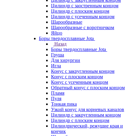
Цилиндр с закругленным концом
Цилиндр с заостренным концом
Цилиндр с плоским концом
Цилиндр с усеченным концом
Шарообразные
Шарообразные с воротничком
Яйцо
Боры твердосплавные Jota
Назад
Боры твердосплавные Jota
Груша
Для хирургии
Игла
Конус с закругленным концом
Конус с плоским концом
Конус с усеченным концом
Обратный конус с плоским концом
Пламя
Пуля
Тонкая пика
Узкий конус для корневых каналов
Цилиндр с закругленным концом
Цилиндр с плоским концом
Цилиндрический, режущие края и
кончик