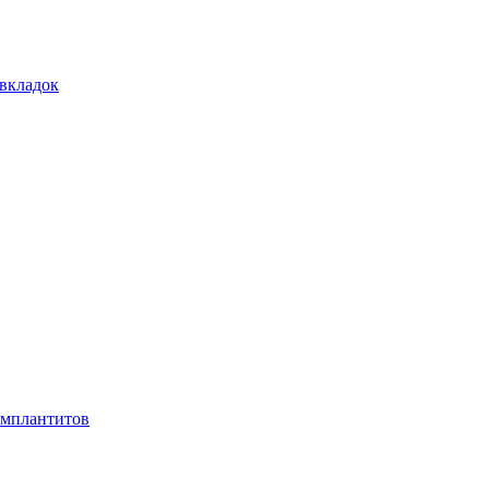
 вкладок
имплантитов