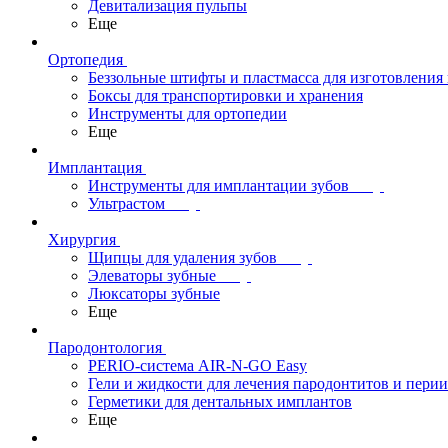
Девитализация пульпы
Еще
Ортопедия
Беззольные штифты и пластмасса для изготовления
Боксы для транспортировки и хранения
Инструменты для ортопедии
Еще
Имплантация
Инструменты для имплантации зубов
Ультрастом
Хирургия
Щипцы для удаления зубов
Элеваторы зубные
Люксаторы зубные
Еще
Пародонтология
PERIO-система AIR-N-GO Easy
Гели и жидкости для лечения пародонтитов и пери
Герметики для дентальных имплантов
Еще