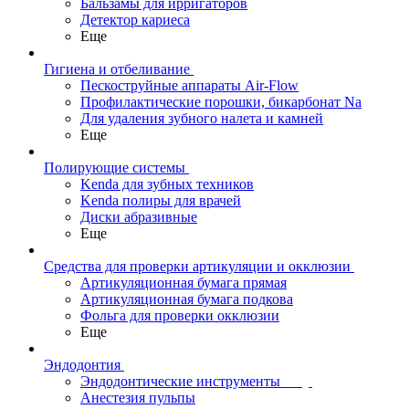
Бальзамы для ирригаторов
Детектор кариеса
Еще
Гигиена и отбеливание
Пескоструйные аппараты Air-Flow
Профилактические порошки, бикарбонат Na
Для удаления зубного налета и камней
Еще
Полирующие системы
Kenda для зубных техников
Kenda полиры для врачей
Диски абразивные
Еще
Средства для проверки артикуляции и окклюзии
Артикуляционная бумага прямая
Артикуляционная бумага подкова
Фольга для проверки окклюзии
Еще
Эндодонтия
Эндодонтические инструменты
Анестезия пульпы