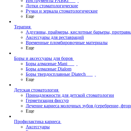
Инструменты FABRI
Лотки стоматологические
Ручки и зеркала стоматологические
Еще
Терапия
Адгезивы, праймеры, кислотные барьеры, протравк
Аксессуары для реставраций
Временные пломбировочные материалы
Еще
Боры и аксессуары для боров
Боры алмазные Mani
Боры алмазные Dialom
Боры твердосплавные Diatech
Еще
Детская стоматология
Принадлежности для детской стоматологии
Герметизация фиссур
Лечение кариеса молочных зубов (серебрение, фто
Еще
Профилактика кариеса
Аксессуары