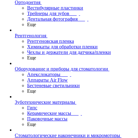
Ортодонтия
Вестибулярные пластинки
Трейнеры для зубов
Дентальная фотография
Еще
Рентгенология
Рентгеновская пленка
Химикаты для обработки пленки
Чехлы и держатели для датчика/пленки
Еще
Оборудование и приборы для стоматологии
Апекслокаторы
Аппараты Air Flow
Бестеневые светильники
Еще
Зуботехнические материалы
Гипс
Керамические массы
Паковочные массы
Еще
Стоматологические наконечники и микромоторы