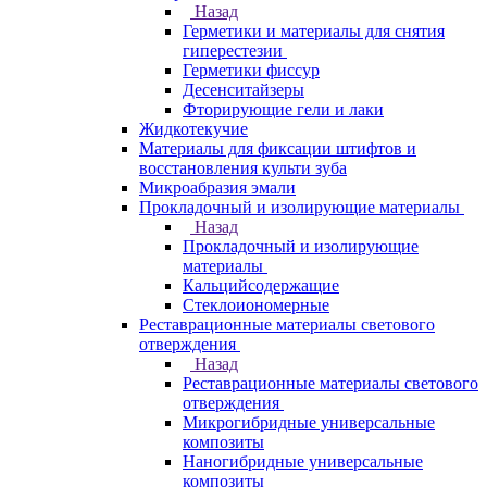
Назад
Герметики и материалы для снятия
гиперестезии
Герметики фиссур
Десенситайзеры
Фторирующие гели и лаки
Жидкотекучие
Материалы для фиксации штифтов и
восстановления культи зуба
Микроабразия эмали
Прокладочный и изолирующие материалы
Назад
Прокладочный и изолирующие
материалы
Кальцийсодержащие
Стеклоиономерные
Реставрационные материалы светового
отверждения
Назад
Реставрационные материалы светового
отверждения
Микрогибридные универсальные
композиты
Наногибридные универсальные
композиты