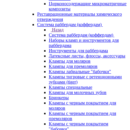
Цирконосодержащие микроматричные
композиты
Реставрационные материалы химического
отверждения
Система раббердам (коффердам)
Назад
Система раббердам (коффердам)
Наборы кламп и инструментов для
раббердама
Инструменты для раббердама
Латексные листы, флоссы, аксессуары
Клампы для моляров
Клампы для премоляров
Клампы лабиальные "бабочки"
Клампы тигровые с ретенционными
зубцами (tiger)
Клампы специальные
Клампы для молочных зубов
Бринкеры
Клампы с черным покрытием для
моляров
Клампы с черным покрытием для
премоляров
Клампы с черным покрытием
"бабочки"