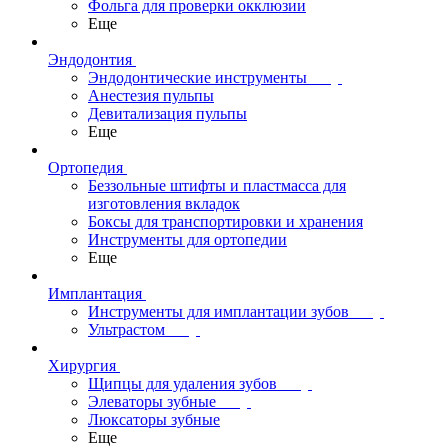
Фольга для проверки окклюзии
Еще
Эндодонтия
Эндодонтические инструменты
Анестезия пульпы
Девитализация пульпы
Еще
Ортопедия
Беззольные штифты и пластмасса для
изготовления вкладок
Боксы для транспортировки и хранения
Инструменты для ортопедии
Еще
Имплантация
Инструменты для имплантации зубов
Ультрастом
Хирургия
Щипцы для удаления зубов
Элеваторы зубные
Люксаторы зубные
Еще