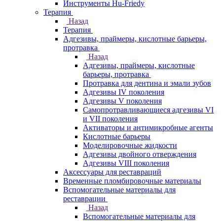
Инструменты Hu-Friedy
Терапия
Назад
Терапия
Адгезивы, праймеры, кислотные барьеры,
протравка
Назад
Адгезивы, праймеры, кислотные
барьеры, протравка
Протравка для дентина и эмали зубов
Адгезивы IV поколения
Адгезивы V поколения
Самопротравливающиеся адгезивы VI
и VII поколения
Активаторы и антимикробные агенты
Кислотные барьеры
Моделировочные жидкости
Адгезивы двойного отверждения
Адгезивы VIII поколения
Аксессуары для реставраций
Временные пломбировочные материалы
Вспомогательные материалы для
реставрации
Назад
Вспомогательные материалы для