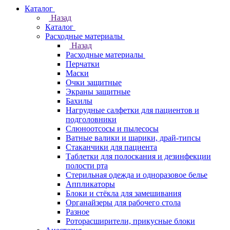
Каталог
Назад
Каталог
Расходные материалы
Назад
Расходные материалы
Перчатки
Маски
Очки защитные
Экраны защитные
Бахилы
Нагрудные салфетки для пациентов и
подголовники
Слюноотсосы и пылесосы
Ватные валики и шарики, драй-типсы
Стаканчики для пациента
Таблетки для полоскания и дезинфекции
полости рта
Стерильная одежда и одноразовое белье
Аппликаторы
Блоки и стёкла для замешивания
Органайзеры для рабочего стола
Разное
Роторасширители, прикусные блоки