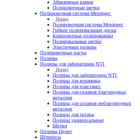
Абразивные камни
Полировочные щетки
Полировочная система Meisinger
Назад
Полировочная система Meisinger
Гибкие полировальные диски
Композитные полировщики
Полировальные щетки
Эластичные полиры
Полировочные пасты
Полиры
Полиры для лаборатории NTI
Назад
Полиры для лаборатории NTI
Полиры для керамики
Полиры для пластмасс
Полиры для сплавов благородных
металлов
Полиры для сплавов неблагородных
металлов
Полиры для титана
Полиры универсальные
Щетки
Полиры Целит
Штрипсы