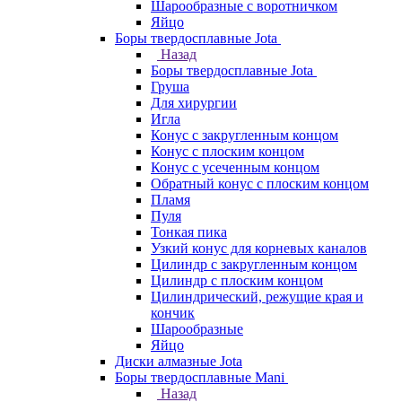
Шарообразные с воротничком
Яйцо
Боры твердосплавные Jota
Назад
Боры твердосплавные Jota
Груша
Для хирургии
Игла
Конус с закругленным концом
Конус с плоским концом
Конус с усеченным концом
Обратный конус с плоским концом
Пламя
Пуля
Тонкая пика
Узкий конус для корневых каналов
Цилиндр с закругленным концом
Цилиндр с плоским концом
Цилиндрический, режущие края и
кончик
Шарообразные
Яйцо
Диски алмазные Jota
Боры твердосплавные Mani
Назад