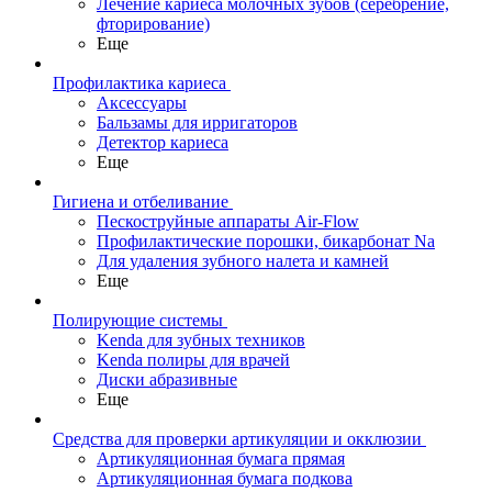
Лечение кариеса молочных зубов (серебрение,
фторирование)
Еще
Профилактика кариеса
Аксессуары
Бальзамы для ирригаторов
Детектор кариеса
Еще
Гигиена и отбеливание
Пескоструйные аппараты Air-Flow
Профилактические порошки, бикарбонат Na
Для удаления зубного налета и камней
Еще
Полирующие системы
Kenda для зубных техников
Kenda полиры для врачей
Диски абразивные
Еще
Средства для проверки артикуляции и окклюзии
Артикуляционная бумага прямая
Артикуляционная бумага подкова