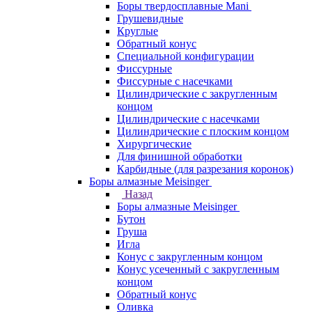
Боры твердосплавные Mani
Грушевидные
Круглые
Обратный конус
Специальной конфигурации
Фиссурные
Фиссурные с насечками
Цилиндрические с закругленным
концом
Цилиндрические с насечками
Цилиндрические с плоским концом
Хирургические
Для финишной обработки
Карбидные (для разрезания коронок)
Боры алмазные Meisinger
Назад
Боры алмазные Meisinger
Бутон
Груша
Игла
Конус c закругленным концом
Конус усеченный c закругленным
концом
Обратный конус
Оливка