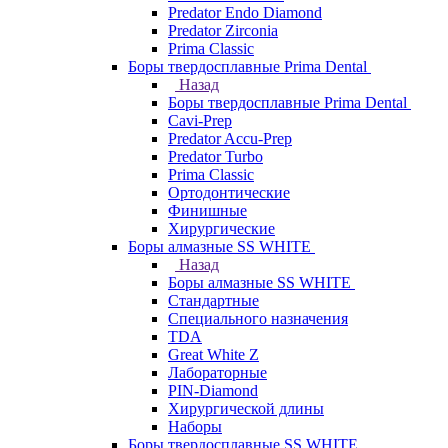
Predator Endo Diamond
Predator Zirconia
Prima Classic
Боры твердосплавные Prima Dental
Назад
Боры твердосплавные Prima Dental
Cavi-Prep
Predator Accu-Prep
Predator Turbo
Prima Classic
Ортодонтические
Финишные
Хирургические
Боры алмазные SS WHITE
Назад
Боры алмазные SS WHITE
Стандартные
Специального назначения
TDA
Great White Z
Лабораторные
PIN-Diamond
Хирургической длины
Наборы
Боры твердосплавные SS WHITE