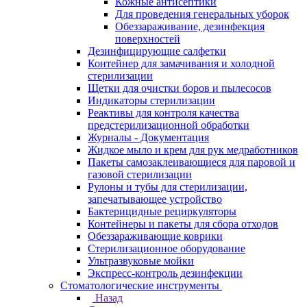
Кожные антисептики
Для проведения генеральных уборок
Обеззараживание, дезинфекция
поверхностей
Дезинфицирующие салфетки
Контейнер для замачивания и холодной
стерилизации
Щетки для очистки боров и пылесосов
Индикаторы стерилизации
Реактивы для контроля качества
предстерилизационной обработки
Журналы - Документация
Жидкое мыло и крем для рук медработников
Пакеты самозаклеивающиеся для паровой и
газовой стерилизации
Рулоны и тубы для стерилизации,
запечатывающее устройство
Бактерицидные рециркуляторы
Контейнеры и пакеты для сбора отходов
Обеззараживающие коврики
Стерилизационное оборудование
Ультразвуковые мойки
Экспресс-контроль дезинфекции
Стоматологические инструменты
Назад