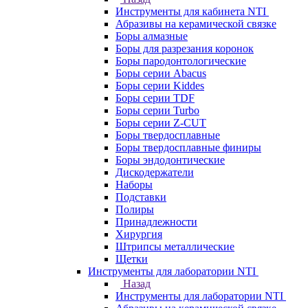
Инструменты для кабинета NTI
Абразивы на керамической связке
Боры алмазные
Боры для разрезания коронок
Боры пародонтологические
Боры серии Abacus
Боры серии Kiddes
Боры серии TDF
Боры серии Turbo
Боры серии Z-CUT
Боры твердосплавные
Боры твердосплавные финиры
Боры эндодонтические
Дискодержатели
Наборы
Подставки
Полиры
Принадлежности
Хирургия
Штрипсы металлические
Щетки
Инструменты для лаборатории NTI
Назад
Инструменты для лаборатории NTI