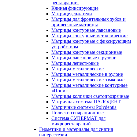
реставрации
Клинья фиксирующие
Матрицедержатели
Матрицы для фронтальных зубов и
пришеечные матрицы
Матрицы контурные лавсановые
Матрицы контурные металлические
Матрицы контурные с фиксирующим
устройством
Матрицы контурные секционные
Матрицы лавсановые в рулоне
Матрицы лепестковые
Матрицы металлические
Матрицы металлические в рулоне
Матрицы металлические замковые
Матрицы металлические контурные
«Пони»
Матрицы-колпачки светопрозрачные
Матричная система ПАЛОДЕНТ
Матричные системы Polydentia
Полоски сепарационные
Система СУПЕРМАТ для
микрореставраций
Герметики и материалы для снятия
гиперестезии