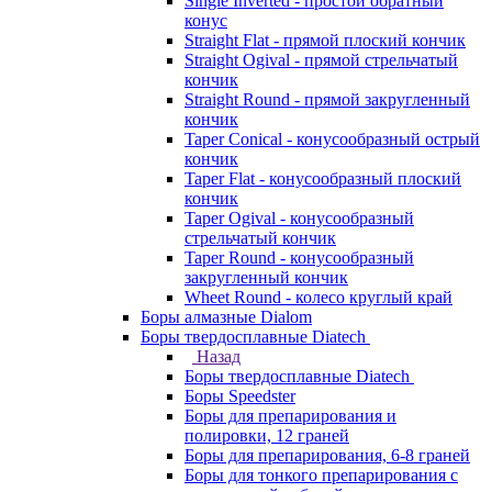
Single Inverted - простой обратный
конус
Straight Flat - прямой плоский кончик
Straight Ogival - прямой стрельчатый
кончик
Straight Round - прямой закругленный
кончик
Taper Conical - конусообразный острый
кончик
Taper Flat - конусообразный плоский
кончик
Taper Ogival - конусообразный
стрельчатый кончик
Taper Round - конусообразный
закругленный кончик
Wheet Round - колесо круглый край
Боры алмазные Dialom
Боры твердосплавные Diatech
Назад
Боры твердосплавные Diatech
Боры Speedster
Боры для препарирования и
полировки, 12 граней
Боры для препарирования, 6-8 граней
Боры для тонкого препарирования с