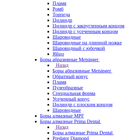
Пламя
Ромб
Торпеда
Цилиндр
Цилиндр с закругленным концом
Цилиндр с усеченным концом
Шаровидные
Шаровидные на длинной ножке
Шаровидный с юбочкой
Яйцо
Боры абразивные Meisinger
Назад
Боры абразивные Meisinger
Обратный конус
Пламя
Пулеобразные
Специальная форма
Усеченный конус
Цилиндр с плоским концом
Шаровидные
Боры алмазные MPF
Боры алмазные Prima Dental
Назад
Боры алмазные Prima Dental
Predator Diamond