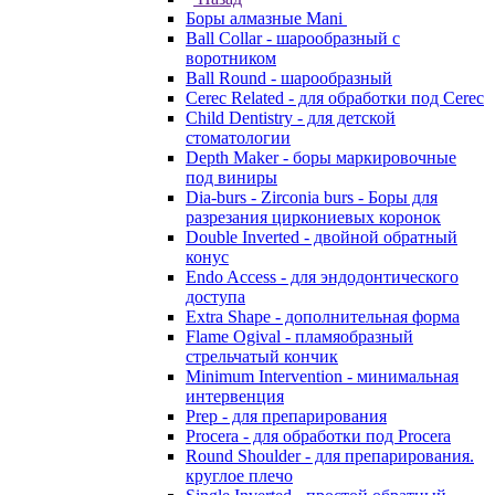
Боры алмазные Mani
Ball Collar - шарообразный c
воротником
Ball Round - шарообразный
Cerec Related - для обработки под Cerec
Child Dentistry - для детской
стоматологии
Depth Maker - боры маркировочные
под виниры
Dia-burs - Zirconia burs - Боры для
разрезания циркониевых коронок
Double Inverted - двойной обратный
конус
Endo Access - для эндодонтического
доступа
Extra Shape - дополнительная форма
Flame Ogival - пламяобразный
стрельчатый кончик
Minimum Intervention - минимальная
интервенция
Prep - для препарирования
Procera - для обработки под Procera
Round Shoulder - для препарирования.
круглое плечо