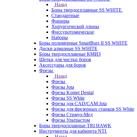
Назад
Боры твердосплавные SS WHITE
Стандартные
Финиры
Хирургической длины
Фиссуротомические
Наборы
Боры полимерные SmartBurs II SS WHITE
Диски алмазные SS WHITE
Боры твердосплавные КМИЗ
Щетки для чистки боров
Аксессуары для боров
Фрезы
Назад
Фрезы
Фрезы Jota
Фрезы Komet Dental
Фрезы SS White
Фрезы для CAD/CAM Jota
Фрезы для фрезерных станков SS White
Фрезы Стимул-Мед
Фрезы Ультрастом
Боры твердосплавные TRI HAWK
Инструменты для кабинета NTI
Назад