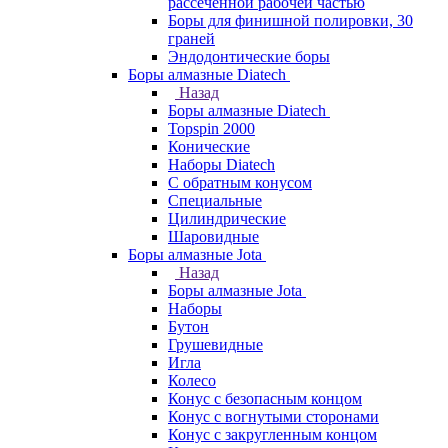
рассеченной рабочей частью
Боры для финишной полировки, 30
граней
Эндодонтические боры
Боры алмазные Diatech
Назад
Боры алмазные Diatech
Topspin 2000
Конические
Наборы Diatech
С обратным конусом
Специальные
Цилиндрические
Шаровидные
Боры алмазные Jota
Назад
Боры алмазные Jota
Наборы
Бутон
Грушевидные
Игла
Колесо
Конус с безопасным концом
Конус с вогнутыми сторонами
Конус с закругленным концом