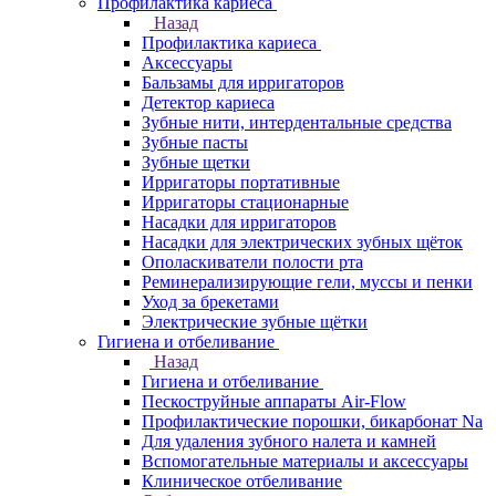
Профилактика кариеса
Назад
Профилактика кариеса
Аксессуары
Бальзамы для ирригаторов
Детектор кариеса
Зубные нити, интердентальные средства
Зубные пасты
Зубные щетки
Ирригаторы портативные
Ирригаторы стационарные
Насадки для ирригаторов
Насадки для электрических зубных щёток
Ополаскиватели полости рта
Реминерализирующие гели, муссы и пенки
Уход за брекетами
Электрические зубные щётки
Гигиена и отбеливание
Назад
Гигиена и отбеливание
Пескоструйные аппараты Air-Flow
Профилактические порошки, бикарбонат Na
Для удаления зубного налета и камней
Вспомогательные материалы и аксессуары
Клиническое отбеливание