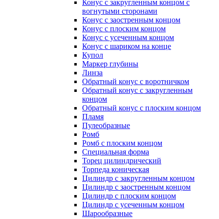
Конус с закругленным концом с
вогнутыми сторонами
Конус с заостренным концом
Конус с плоским концом
Конус с усеченным концом
Конус с шариком на конце
Купол
Маркер глубины
Линза
Обратный конус с воротничком
Обратный конус с закругленным
концом
Обратный конус с плоским концом
Пламя
Пулеобразные
Ромб
Ромб с плоским концом
Специальная форма
Торец цилиндрический
Торпеда коническая
Цилиндр с закругленным концом
Цилиндр с заостренным концом
Цилиндр с плоским концом
Цилиндр с усеченным концом
Шарообразные