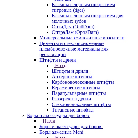
Клампы с черным покрытием
тигровые (tiger)
Клампы с черным покрытием для
молочных зубов
ОптиДам (OptiDam)
ОптраДам (OptraDam)
Универсальные композитные красители
Цементы и стеклоиономерные
пломбировочные материалы для
реставраций
Штифты и дрили
Назад
Штифты и дрили
Анкерные штифты
Карбоноволоконные штифты
Керамические штифты
Парапульпарные штифты
Развертки и дрили
Стекловолоконные штифты
Титановые штифты
Боры и аксессуары для боров
Назад
Боры и аксессуары для боров
Боры алмазные Mani
Назад