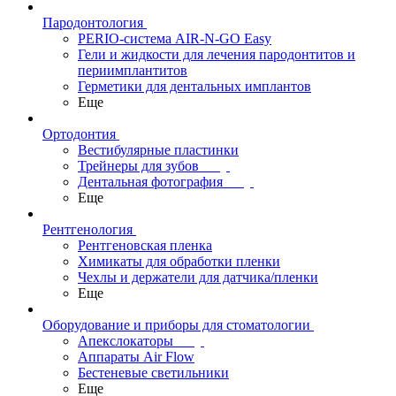
Пародонтология
PERIO-система AIR-N-GO Easy
Гели и жидкости для лечения пародонтитов и
периимплантитов
Герметики для дентальных имплантов
Еще
Ортодонтия
Вестибулярные пластинки
Трейнеры для зубов
Дентальная фотография
Еще
Рентгенология
Рентгеновская пленка
Химикаты для обработки пленки
Чехлы и держатели для датчика/пленки
Еще
Оборудование и приборы для стоматологии
Апекслокаторы
Аппараты Air Flow
Бестеневые светильники
Еще