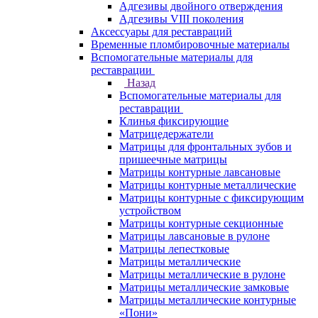
Адгезивы двойного отверждения
Адгезивы VIII поколения
Аксессуары для реставраций
Временные пломбировочные материалы
Вспомогательные материалы для
реставрации
Назад
Вспомогательные материалы для
реставрации
Клинья фиксирующие
Матрицедержатели
Матрицы для фронтальных зубов и
пришеечные матрицы
Матрицы контурные лавсановые
Матрицы контурные металлические
Матрицы контурные с фиксирующим
устройством
Матрицы контурные секционные
Матрицы лавсановые в рулоне
Матрицы лепестковые
Матрицы металлические
Матрицы металлические в рулоне
Матрицы металлические замковые
Матрицы металлические контурные
«Пони»