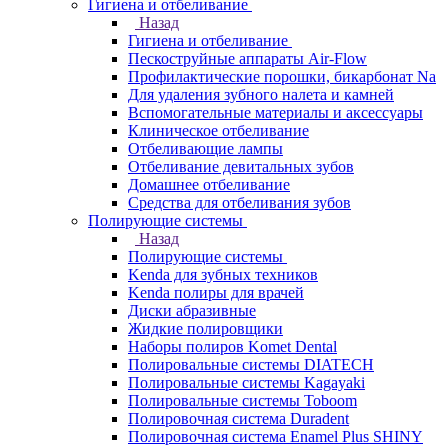
Гигиена и отбеливание
Назад
Гигиена и отбеливание
Пескоструйные аппараты Air-Flow
Профилактические порошки, бикарбонат Na
Для удаления зубного налета и камней
Вспомогательные материалы и аксессуары
Клиническое отбеливание
Отбеливающие лампы
Отбеливание девитальных зубов
Домашнее отбеливание
Средства для отбеливания зубов
Полирующие системы
Назад
Полирующие системы
Kenda для зубных техников
Kenda полиры для врачей
Диски абразивные
Жидкие полировщики
Наборы полиров Komet Dental
Полировальные системы DIATECH
Полировальные системы Kagayaki
Полировальные системы Toboom
Полировочная система Duradent
Полировочная система Enamel Plus SHINY