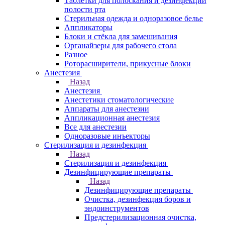
Таблетки для полоскания и дезинфекции
полости рта
Стерильная одежда и одноразовое белье
Аппликаторы
Блоки и стёкла для замешивания
Органайзеры для рабочего стола
Разное
Роторасширители, прикусные блоки
Анестезия
Назад
Анестезия
Анестетики стоматологические
Аппараты для анестезии
Аппликационная анестезия
Все для анестезии
Одноразовые инъекторы
Стерилизация и дезинфекция
Назад
Стерилизация и дезинфекция
Дезинфицирующие препараты
Назад
Дезинфицирующие препараты
Очистка, дезинфекция боров и
эндоинструментов
Предстерилизационная очистка,