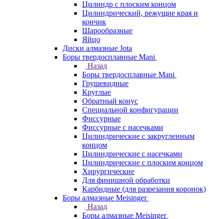
Цилиндр с плоским концом
Цилиндрический, режущие края и
кончик
Шарообразные
Яйцо
Диски алмазные Jota
Боры твердосплавные Mani
Назад
Боры твердосплавные Mani
Грушевидные
Круглые
Обратный конус
Специальной конфигурации
Фиссурные
Фиссурные с насечками
Цилиндрические с закругленным
концом
Цилиндрические с насечками
Цилиндрические с плоским концом
Хирургические
Для финишной обработки
Карбидные (для разрезания коронок)
Боры алмазные Meisinger
Назад
Боры алмазные Meisinger