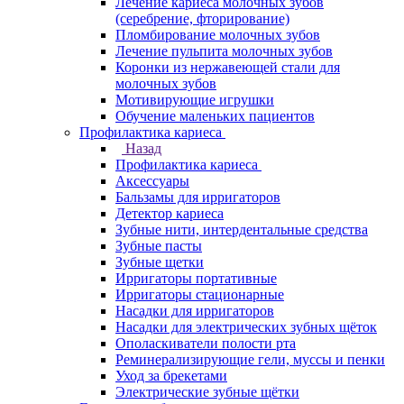
Лечение кариеса молочных зубов
(серебрение, фторирование)
Пломбирование молочных зубов
Лечение пульпита молочных зубов
Коронки из нержавеющей стали для
молочных зубов
Мотивирующие игрушки
Обучение маленьких пациентов
Профилактика кариеса
Назад
Профилактика кариеса
Аксессуары
Бальзамы для ирригаторов
Детектор кариеса
Зубные нити, интердентальные средства
Зубные пасты
Зубные щетки
Ирригаторы портативные
Ирригаторы стационарные
Насадки для ирригаторов
Насадки для электрических зубных щёток
Ополаскиватели полости рта
Реминерализирующие гели, муссы и пенки
Уход за брекетами
Электрические зубные щётки