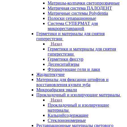
Матрицы-колпачки светопрозрачные
Матричная система ПАЛОДЕНТ
Матричные системы Polydentia
Полоски сепарационные
Система СУПЕРМАТ для
микрореставраций
Герметики и материалы для снятия
гиперестезии
Назад
Герметики и материалы для снятия
гиперестезии
Герметики фиссур
Десенситайзеры
Фторирующие гели и лаки
Жидкотекучие
Материалы для фиксации штифтов и
восстановления культи зуба
Микроабразия эмали
Прокладочный и изолирующие материалы
Назад
Прокладочный и изолирующие
материалы
Кальцийсодержащие
Стеклоиономерные
Реставрационные материалы светового