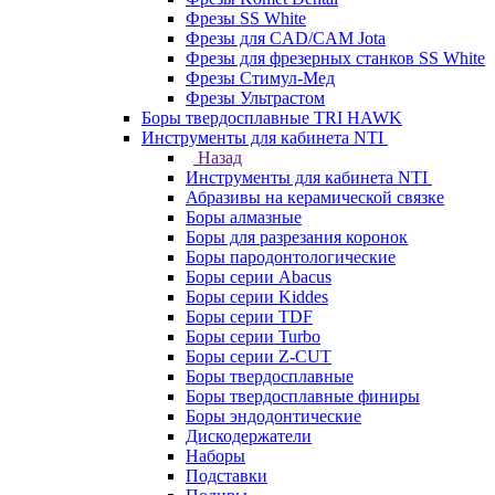
Фрезы SS White
Фрезы для CAD/CAM Jota
Фрезы для фрезерных станков SS White
Фрезы Стимул-Мед
Фрезы Ультрастом
Боры твердосплавные TRI HAWK
Инструменты для кабинета NTI
Назад
Инструменты для кабинета NTI
Абразивы на керамической связке
Боры алмазные
Боры для разрезания коронок
Боры пародонтологические
Боры серии Abacus
Боры серии Kiddes
Боры серии TDF
Боры серии Turbo
Боры серии Z-CUT
Боры твердосплавные
Боры твердосплавные финиры
Боры эндодонтические
Дискодержатели
Наборы
Подставки