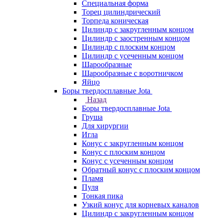
Специальная форма
Торец цилиндрический
Торпеда коническая
Цилиндр с закругленным концом
Цилиндр с заостренным концом
Цилиндр с плоским концом
Цилиндр с усеченным концом
Шарообразные
Шарообразные с воротничком
Яйцо
Боры твердосплавные Jota
Назад
Боры твердосплавные Jota
Груша
Для хирургии
Игла
Конус с закругленным концом
Конус с плоским концом
Конус с усеченным концом
Обратный конус с плоским концом
Пламя
Пуля
Тонкая пика
Узкий конус для корневых каналов
Цилиндр с закругленным концом