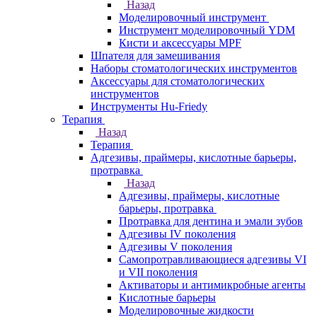
Назад
Моделировочный инструмент
Инструмент моделировочный YDM
Кисти и аксессуары MPF
Шпателя для замешивания
Наборы стоматологических инструментов
Аксессуары для стоматологических
инструментов
Инструменты Hu-Friedy
Терапия
Назад
Терапия
Адгезивы, праймеры, кислотные барьеры,
протравка
Назад
Адгезивы, праймеры, кислотные
барьеры, протравка
Протравка для дентина и эмали зубов
Адгезивы IV поколения
Адгезивы V поколения
Самопротравливающиеся адгезивы VI
и VII поколения
Активаторы и антимикробные агенты
Кислотные барьеры
Моделировочные жидкости