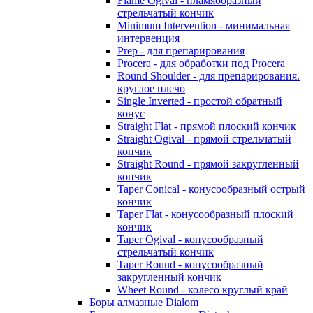
Flame Ogival - пламяобразный
стрельчатый кончик
Minimum Intervention - минимальная
интервенция
Prep - для препарирования
Procera - для обработки под Procera
Round Shoulder - для препарирования.
круглое плечо
Single Inverted - простой обратный
конус
Straight Flat - прямой плоский кончик
Straight Ogival - прямой стрельчатый
кончик
Straight Round - прямой закругленный
кончик
Taper Conical - конусообразный острый
кончик
Taper Flat - конусообразный плоский
кончик
Taper Ogival - конусообразный
стрельчатый кончик
Taper Round - конусообразный
закругленный кончик
Wheet Round - колесо круглый край
Боры алмазные Dialom