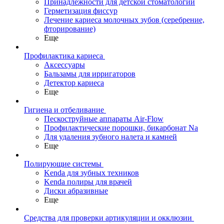
Принадлежности для детской стоматологии
Герметизация фиссур
Лечение кариеса молочных зубов (серебрение,
фторирование)
Еще
Профилактика кариеса
Аксессуары
Бальзамы для ирригаторов
Детектор кариеса
Еще
Гигиена и отбеливание
Пескоструйные аппараты Air-Flow
Профилактические порошки, бикарбонат Na
Для удаления зубного налета и камней
Еще
Полирующие системы
Kenda для зубных техников
Kenda полиры для врачей
Диски абразивные
Еще
Средства для проверки артикуляции и окклюзии