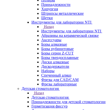
Полиры
Принадлежности
Хирургия
Штрипсы металлические
Щетки
Инструменты для лаборатории NTI
Назад
Инструменты для лаборатории NTI
Абразивы на керамической связке
Аксессуары
Боры алмазные
Боры рубинитовые
Боры серии Z-CUT
Боры твердосплавные
Диски алмазные
Дискодержатели
Наборы
Спеченный алмаз
Фрезы для CAD/CAM
Фрезы лабораторные
Детская стоматология
Назад
Детская стоматология
Принадлежности для детской стоматологии
Герметизация фиссур