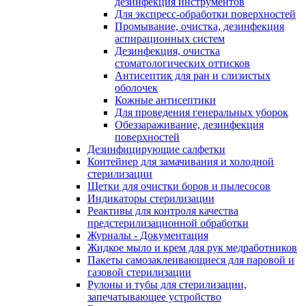
дезинфекция инструментов
Для экспресс-обработки поверхностей
Промывание, очистка, дезинфекция
аспирационных систем
Дезинфекция, очистка
стоматологических оттисков
Антисептик для ран и слизистых
оболочек
Кожные антисептики
Для проведения генеральных уборок
Обеззараживание, дезинфекция
поверхностей
Дезинфицирующие салфетки
Контейнер для замачивания и холодной
стерилизации
Щетки для очистки боров и пылесосов
Индикаторы стерилизации
Реактивы для контроля качества
предстерилизационной обработки
Журналы - Документация
Жидкое мыло и крем для рук медработников
Пакеты самозаклеивающиеся для паровой и
газовой стерилизации
Рулоны и тубы для стерилизации,
запечатывающее устройство