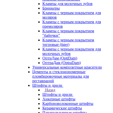
Клампы для молочных зубов
Бринкеры
Клампы с черным покрытием для
моляров
Клампы с черным покрытием для
премоляров
Клампы с черным покрытием
"бабочки"
Клампы с черным покрытием
тигровые (tiger)
Клампы с черным покрытием для
молочных зубов
ОптиДам (OptiDam)
ОптраДам (OptraDam)
Универсальные композитные красители
Цементы и стеклоиономерные
пломбировочные материалы для
реставраций
Штифты и дрили
Назад
Штифты и дрили
Анкерные штифты
Карбоноволоконные штифты
Керамические штифты
Парапульпарные штифты