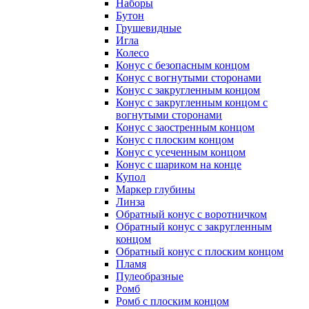
Наборы
Бутон
Грушевидные
Игла
Колесо
Конус с безопасным концом
Конус с вогнутыми сторонами
Конус с закругленным концом
Конус с закругленным концом с
вогнутыми сторонами
Конус с заостренным концом
Конус с плоским концом
Конус с усеченным концом
Конус с шариком на конце
Купол
Маркер глубины
Линза
Обратный конус с воротничком
Обратный конус с закругленным
концом
Обратный конус с плоским концом
Пламя
Пулеобразные
Ромб
Ромб с плоским концом