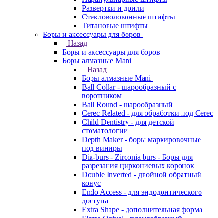
Развертки и дрили
Стекловолоконные штифты
Титановые штифты
Боры и аксессуары для боров
Назад
Боры и аксессуары для боров
Боры алмазные Mani
Назад
Боры алмазные Mani
Ball Collar - шарообразный c
воротником
Ball Round - шарообразный
Cerec Related - для обработки под Cerec
Child Dentistry - для детской
стоматологии
Depth Maker - боры маркировочные
под виниры
Dia-burs - Zirconia burs - Боры для
разрезания циркониевых коронок
Double Inverted - двойной обратный
конус
Endo Access - для эндодонтического
доступа
Extra Shape - дополнительная форма