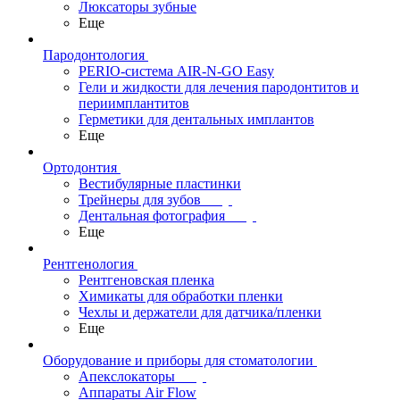
Люксаторы зубные
Еще
Пародонтология
PERIO-система AIR-N-GO Easy
Гели и жидкости для лечения пародонтитов и
периимплантитов
Герметики для дентальных имплантов
Еще
Ортодонтия
Вестибулярные пластинки
Трейнеры для зубов
Дентальная фотография
Еще
Рентгенология
Рентгеновская пленка
Химикаты для обработки пленки
Чехлы и держатели для датчика/пленки
Еще
Оборудование и приборы для стоматологии
Апекслокаторы
Аппараты Air Flow