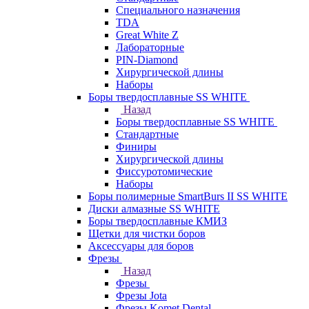
Специального назначения
TDA
Great White Z
Лабораторные
PIN-Diamond
Хирургической длины
Наборы
Боры твердосплавные SS WHITE
Назад
Боры твердосплавные SS WHITE
Стандартные
Финиры
Хирургической длины
Фиссуротомические
Наборы
Боры полимерные SmartBurs II SS WHITE
Диски алмазные SS WHITE
Боры твердосплавные КМИЗ
Щетки для чистки боров
Аксессуары для боров
Фрезы
Назад
Фрезы
Фрезы Jota
Фрезы Komet Dental