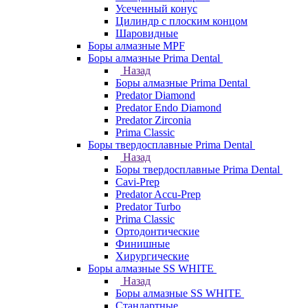
Усеченный конус
Цилиндр с плоским концом
Шаровидные
Боры алмазные MPF
Боры алмазные Prima Dental
Назад
Боры алмазные Prima Dental
Predator Diamond
Predator Endo Diamond
Predator Zirconia
Prima Classic
Боры твердосплавные Prima Dental
Назад
Боры твердосплавные Prima Dental
Cavi-Prep
Predator Accu-Prep
Predator Turbo
Prima Classic
Ортодонтические
Финишные
Хирургические
Боры алмазные SS WHITE
Назад
Боры алмазные SS WHITE
Стандартные