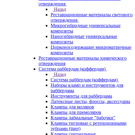
отверждения
Назад
Реставрационные материалы светового
отверждения
Микрогибридные универсальные
композиты
Наногибридные универсальные
композиты
Цирконосодержащие микроматричные
композиты
Реставрационные материалы химического
отверждения
Система раббердам (коффердам)
Назад
Система раббердам (коффердам)
Наборы кламп и инструментов для
раббердама
Инструменты для раббердама
Латексные листы, флоссы, аксессуары
Клампы для моляров
Клампы для премоляров
Клампы лабиальные "бабочки"
Клампы тигровые с ретенционными
зубцами (tiger)
Клампы специальные