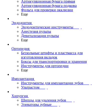
Артикуляционная бумага прямая
Артикуляционная бумага подкова
Фольга для проверки окклюзии
Еще
Эндодонтия
Эндодонтические инструменты
Анестезия пульпы
Девитализация пульпы
Еще
Ортопедия
Беззольные штифты и пластмасса для
изготовления вкладок
Боксы для транспортировки и хранения
Инструменты для ортопедии
Еще
Имплантация
Инструменты для имплантации зубов
Ультрастом
Хирургия
Щипцы для удаления зубов
Элеваторы зубные