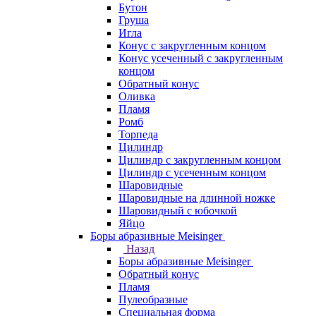
Бутон
Груша
Игла
Конус c закругленным концом
Конус усеченный c закругленным
концом
Обратный конус
Оливка
Пламя
Ромб
Торпеда
Цилиндр
Цилиндр с закругленным концом
Цилиндр с усеченным концом
Шаровидные
Шаровидные на длинной ножке
Шаровидный с юбочкой
Яйцо
Боры абразивные Meisinger
Назад
Боры абразивные Meisinger
Обратный конус
Пламя
Пулеобразные
Специальная форма