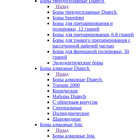
Боры твердосплавные Diatech
Назад
Боры твердосплавные Diatech
Боры Speedster
Боры для препарирования и
полировки, 12 граней
Боры для препарирования, 6-8 граней
Боры для тонкого препарирования с
рассеченной рабочей частью
Боры для финишной полировки, 30
граней
Эндодонтические боры
Боры алмазные Diatech
Назад
Боры алмазные Diatech
Topspin 2000
Конические
Наборы Diatech
С обратным конусом
Специальные
Цилиндрические
Шаровидные
Боры алмазные Jota
Назад
Боры алмазные Jota