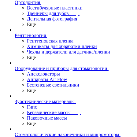
Ортодонтия
Вестибулярные пластинки
Трейнеры для зубов
Дентальная фотография
Еще
Рентгенология
Рентгеновская пленка
Химикаты для обработки пленки
Чехлы и держатели для датчика/пленки
Еще
Оборудование и приборы для стоматологии
Апекслокаторы
Аппараты Air Flow
Бестеневые светильники
Еще
Зуботехнические материалы
Гипс
Керамические массы
Паковочные массы
Еще
Стоматологические наконечники и микромоторы