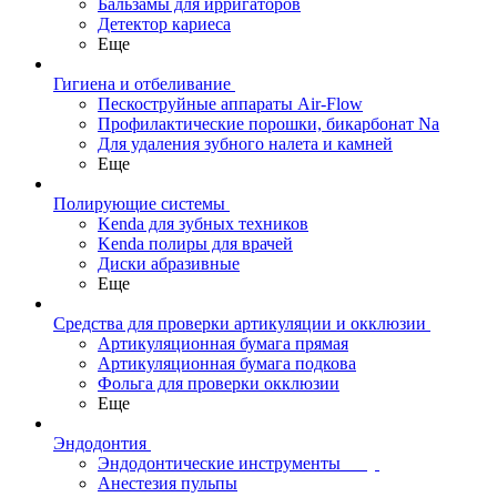
Бальзамы для ирригаторов
Детектор кариеса
Еще
Гигиена и отбеливание
Пескоструйные аппараты Air-Flow
Профилактические порошки, бикарбонат Na
Для удаления зубного налета и камней
Еще
Полирующие системы
Kenda для зубных техников
Kenda полиры для врачей
Диски абразивные
Еще
Средства для проверки артикуляции и окклюзии
Артикуляционная бумага прямая
Артикуляционная бумага подкова
Фольга для проверки окклюзии
Еще
Эндодонтия
Эндодонтические инструменты
Анестезия пульпы