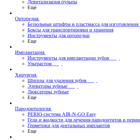
Девитализация пульпы
Еще
Ортопедия
Беззольные штифты и пластмасса для изготовления
Боксы для транспортировки и хранения
Инструменты для ортопедии
Еще
Имплантация
Инструменты для имплантации зубов
Ультрастом
Хирургия
Щипцы для удаления зубов
Элеваторы зубные
Люксаторы зубные
Еще
Пародонтология
PERIO-система AIR-N-GO Easy
Гели и жидкости для лечения пародонтитов и пери
Герметики для дентальных имплантов
Еще