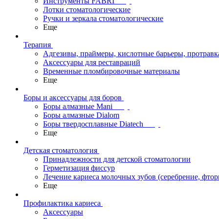
Инструменты FABRI
Лотки стоматологические
Ручки и зеркала стоматологические
Еще
Терапия
Адгезивы, праймеры, кислотные барьеры, протравк
Аксессуары для реставраций
Временные пломбировочные материалы
Еще
Боры и аксессуары для боров
Боры алмазные Mani
Боры алмазные Dialom
Боры твердосплавные Diatech
Еще
Детская стоматология
Принадлежности для детской стоматологии
Герметизация фиссур
Лечение кариеса молочных зубов (серебрение, фто
Еще
Профилактика кариеса
Аксессуары