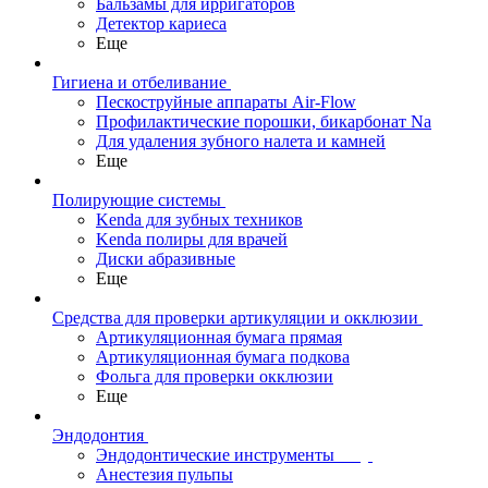
Бальзамы для ирригаторов
Детектор кариеса
Еще
Гигиена и отбеливание
Пескоструйные аппараты Air-Flow
Профилактические порошки, бикарбонат Na
Для удаления зубного налета и камней
Еще
Полирующие системы
Kenda для зубных техников
Kenda полиры для врачей
Диски абразивные
Еще
Средства для проверки артикуляции и окклюзии
Артикуляционная бумага прямая
Артикуляционная бумага подкова
Фольга для проверки окклюзии
Еще
Эндодонтия
Эндодонтические инструменты
Анестезия пульпы