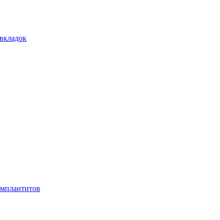
 вкладок
имплантитов