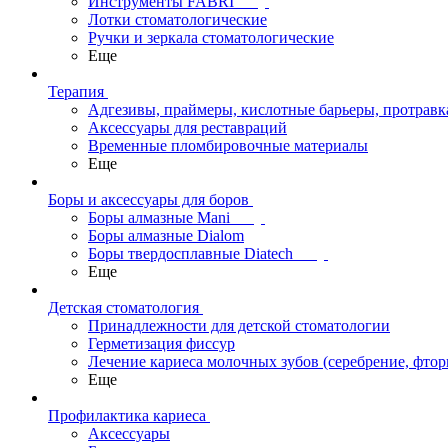
Инструменты FABRI
Лотки стоматологические
Ручки и зеркала стоматологические
Еще
Терапия
Адгезивы, праймеры, кислотные барьеры, протравк
Аксессуары для реставраций
Временные пломбировочные материалы
Еще
Боры и аксессуары для боров
Боры алмазные Mani
Боры алмазные Dialom
Боры твердосплавные Diatech
Еще
Детская стоматология
Принадлежности для детской стоматологии
Герметизация фиссур
Лечение кариеса молочных зубов (серебрение, фто
Еще
Профилактика кариеса
Аксессуары