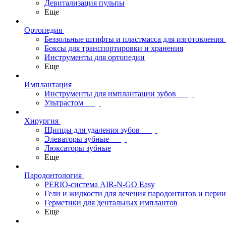
Девитализация пульпы
Еще
Ортопедия
Беззольные штифты и пластмасса для изготовления
Боксы для транспортировки и хранения
Инструменты для ортопедии
Еще
Имплантация
Инструменты для имплантации зубов
Ультрастом
Хирургия
Щипцы для удаления зубов
Элеваторы зубные
Люксаторы зубные
Еще
Пародонтология
PERIO-система AIR-N-GO Easy
Гели и жидкости для лечения пародонтитов и пери
Герметики для дентальных имплантов
Еще