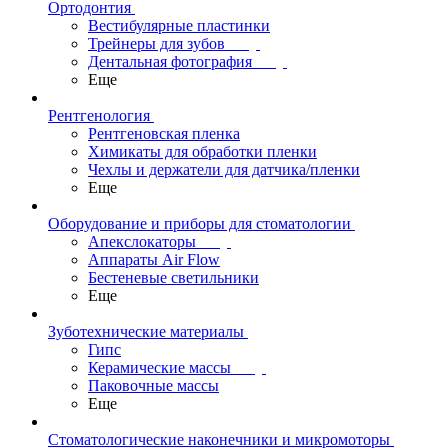
Ортодонтия
Вестибулярные пластинки
Трейнеры для зубов
Дентальная фотография
Еще
Рентгенология
Рентгеновская пленка
Химикаты для обработки пленки
Чехлы и держатели для датчика/пленки
Еще
Оборудование и приборы для стоматологии
Апекслокаторы
Аппараты Air Flow
Бестеневые светильники
Еще
Зуботехнические материалы
Гипс
Керамические массы
Паковочные массы
Еще
Стоматологические наконечники и микромоторы