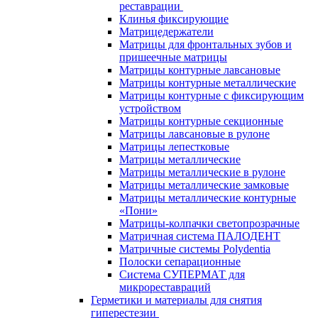
реставрации
Клинья фиксирующие
Матрицедержатели
Матрицы для фронтальных зубов и
пришеечные матрицы
Матрицы контурные лавсановые
Матрицы контурные металлические
Матрицы контурные с фиксирующим
устройством
Матрицы контурные секционные
Матрицы лавсановые в рулоне
Матрицы лепестковые
Матрицы металлические
Матрицы металлические в рулоне
Матрицы металлические замковые
Матрицы металлические контурные
«Пони»
Матрицы-колпачки светопрозрачные
Матричная система ПАЛОДЕНТ
Матричные системы Polydentia
Полоски сепарационные
Система СУПЕРМАТ для
микрореставраций
Герметики и материалы для снятия
гиперестезии