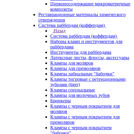
Цирконосодержащие микроматричные
композиты
Реставрационные материалы химического
отверждения
Система раббердам (коффердам)
Назад
Система раббердам (коффердам)
Наборы кламп и инструментов для
раббердама
Инструменты для раббердама
Латексные листы, флоссы, аксессуары
Клампы для моляров
Клампы для премоляров
Клампы лабиальные "бабочки"
Клампы тигровые с ретенционными
зубцами (tiger)
Клампы специальные
Клампы для молочных зубов
Бринкеры
Клампы с черным покрытием для
моляров
Клампы с черным покрытием для
премоляров
Клампы с черным покрытием
"бабочки"