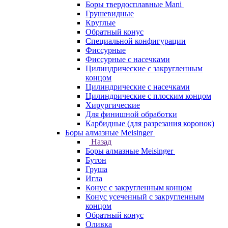
Боры твердосплавные Mani
Грушевидные
Круглые
Обратный конус
Специальной конфигурации
Фиссурные
Фиссурные с насечками
Цилиндрические с закругленным
концом
Цилиндрические с насечками
Цилиндрические с плоским концом
Хирургические
Для финишной обработки
Карбидные (для разрезания коронок)
Боры алмазные Meisinger
Назад
Боры алмазные Meisinger
Бутон
Груша
Игла
Конус c закругленным концом
Конус усеченный c закругленным
концом
Обратный конус
Оливка