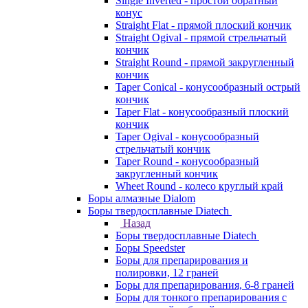
Single Inverted - простой обратный
конус
Straight Flat - прямой плоский кончик
Straight Ogival - прямой стрельчатый
кончик
Straight Round - прямой закругленный
кончик
Taper Conical - конусообразный острый
кончик
Taper Flat - конусообразный плоский
кончик
Taper Ogival - конусообразный
стрельчатый кончик
Taper Round - конусообразный
закругленный кончик
Wheet Round - колесо круглый край
Боры алмазные Dialom
Боры твердосплавные Diatech
Назад
Боры твердосплавные Diatech
Боры Speedster
Боры для препарирования и
полировки, 12 граней
Боры для препарирования, 6-8 граней
Боры для тонкого препарирования с