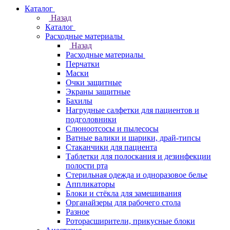
Каталог
Назад
Каталог
Расходные материалы
Назад
Расходные материалы
Перчатки
Маски
Очки защитные
Экраны защитные
Бахилы
Нагрудные салфетки для пациентов и
подголовники
Слюноотсосы и пылесосы
Ватные валики и шарики, драй-типсы
Стаканчики для пациента
Таблетки для полоскания и дезинфекции
полости рта
Стерильная одежда и одноразовое белье
Аппликаторы
Блоки и стёкла для замешивания
Органайзеры для рабочего стола
Разное
Роторасширители, прикусные блоки