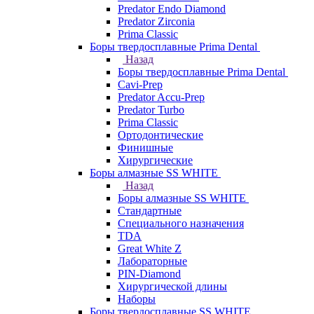
Predator Endo Diamond
Predator Zirconia
Prima Classic
Боры твердосплавные Prima Dental
Назад
Боры твердосплавные Prima Dental
Cavi-Prep
Predator Accu-Prep
Predator Turbo
Prima Classic
Ортодонтические
Финишные
Хирургические
Боры алмазные SS WHITE
Назад
Боры алмазные SS WHITE
Стандартные
Специального назначения
TDA
Great White Z
Лабораторные
PIN-Diamond
Хирургической длины
Наборы
Боры твердосплавные SS WHITE