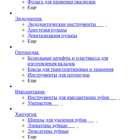
Фольга для проверки окклюзии
Еще
Эндодонтия
Эндодонтические инструменты
Анестезия пульпы
Девитализация пульпы
Еще
Ортопедия
Беззольные штифты и пластмасса для
изготовления вкладок
Боксы для транспортировки и хранения
Инструменты для ортопедии
Еще
Имплантация
Инструменты для имплантации зубов
Ультрастом
Хирургия
Щипцы для удаления зубов
Элеваторы зубные
Люксаторы зубные
Еще