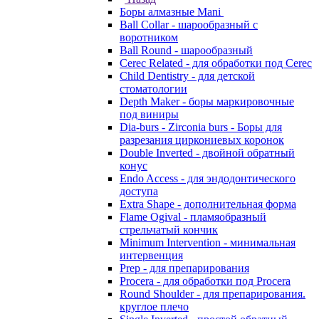
Боры алмазные Mani
Ball Collar - шарообразный c
воротником
Ball Round - шарообразный
Cerec Related - для обработки под Cerec
Child Dentistry - для детской
стоматологии
Depth Maker - боры маркировочные
под виниры
Dia-burs - Zirconia burs - Боры для
разрезания циркониевых коронок
Double Inverted - двойной обратный
конус
Endo Access - для эндодонтического
доступа
Extra Shape - дополнительная форма
Flame Ogival - пламяобразный
стрельчатый кончик
Minimum Intervention - минимальная
интервенция
Prep - для препарирования
Procera - для обработки под Procera
Round Shoulder - для препарирования.
круглое плечо