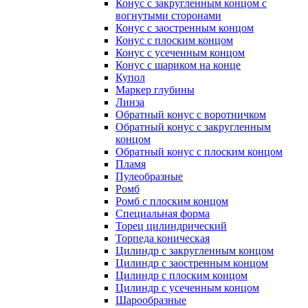
Конус с закругленным концом с
вогнутыми сторонами
Конус с заостренным концом
Конус с плоским концом
Конус с усеченным концом
Конус с шариком на конце
Купол
Маркер глубины
Линза
Обратный конус с воротничком
Обратный конус с закругленным
концом
Обратный конус с плоским концом
Пламя
Пулеобразные
Ромб
Ромб с плоским концом
Специальная форма
Торец цилиндрический
Торпеда коническая
Цилиндр с закругленным концом
Цилиндр с заостренным концом
Цилиндр с плоским концом
Цилиндр с усеченным концом
Шарообразные