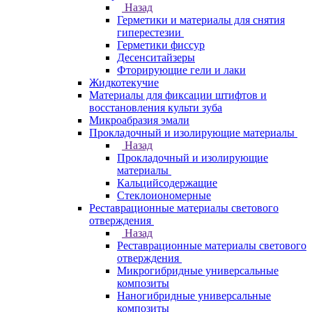
Назад
Герметики и материалы для снятия
гиперестезии
Герметики фиссур
Десенситайзеры
Фторирующие гели и лаки
Жидкотекучие
Материалы для фиксации штифтов и
восстановления культи зуба
Микроабразия эмали
Прокладочный и изолирующие материалы
Назад
Прокладочный и изолирующие
материалы
Кальцийсодержащие
Стеклоиономерные
Реставрационные материалы светового
отверждения
Назад
Реставрационные материалы светового
отверждения
Микрогибридные универсальные
композиты
Наногибридные универсальные
композиты