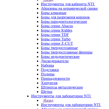
Инструменты для кабинета NTI
Абразивы на керамической связке
Боры алмазные
Боры для разрезания коронок
Боры пародонтологические
Боры серии Abacus
Боры серии Kiddes
Боры серии TDF
Боры серии Turbo
Боры серии Z-CUT
Боры твердосплавные
Боры твердосплавные финиры
Боры эндодонтические
Дискодержатели
Наборы
Подставки
Полиры
Принадлежности
Хирургия
Штрипсы металлические
Щетки
Инструменты для лаборатории NTI
Назад
Инструменты для лаборатории NTI