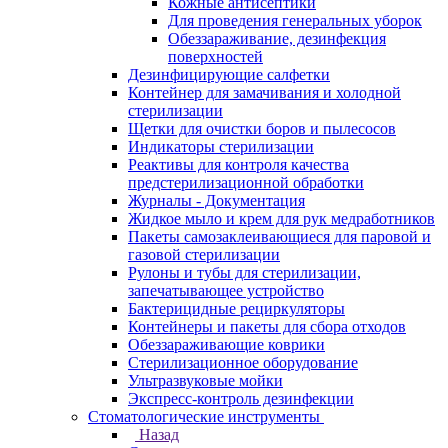
Кожные антисептики
Для проведения генеральных уборок
Обеззараживание, дезинфекция
поверхностей
Дезинфицирующие салфетки
Контейнер для замачивания и холодной
стерилизации
Щетки для очистки боров и пылесосов
Индикаторы стерилизации
Реактивы для контроля качества
предстерилизационной обработки
Журналы - Документация
Жидкое мыло и крем для рук медработников
Пакеты самозаклеивающиеся для паровой и
газовой стерилизации
Рулоны и тубы для стерилизации,
запечатывающее устройство
Бактерицидные рециркуляторы
Контейнеры и пакеты для сбора отходов
Обеззараживающие коврики
Стерилизационное оборудование
Ультразвуковые мойки
Экспресс-контроль дезинфекции
Стоматологические инструменты
Назад