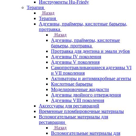
Инструменты Hu-Friedy
Терапия
Назад
Терапия
Адгезивы, праймеры, кислотные барьеры,
протравка
Назад
Адгезивы, праймеры, кислотные
барьеры, протравка
Протравка для дентина и эмали зубов
Адгезивы IV поколения
Адгезивы V поколения
Самопротравливающиеся адгезивы VI
и VII поколения
Активаторы и антимикробные агенты
Кислотные барьеры
Моделировочные жидкости
Адгезивы двойного отверждения
Адгезивы VIII поколения
Аксессуары для реставраций
Временные пломбировочные материалы
Вспомогательные материалы для
реставрации
Назад
Вспомогательные материалы для