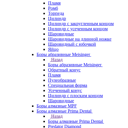
Пламя
Ромб
Торпеда
Цилиндр
Цилиндр с закругленным концом
Цилиндр с усеченным концом
Шаровидные
Шаровидные на длинной ножке
Шаровидный с юбочкой
Яйцо
Боры абразивные Meisinger
Назад
Боры абразивные Meisinger
Обратный конус
Пламя
Пулеобразные
Специальная форма
Усеченный конус
Цилиндр с плоским концом
Шаровидные
Боры алмазные MPF
Боры алмазные Prima Dental
Назад
Боры алмазные Prima Dental
Predator Diamond