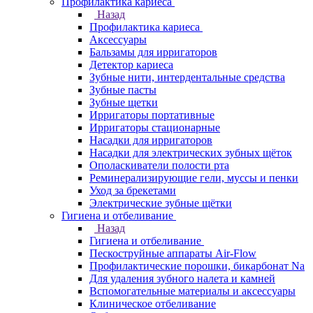
Профилактика кариеса
Назад
Профилактика кариеса
Аксессуары
Бальзамы для ирригаторов
Детектор кариеса
Зубные нити, интердентальные средства
Зубные пасты
Зубные щетки
Ирригаторы портативные
Ирригаторы стационарные
Насадки для ирригаторов
Насадки для электрических зубных щёток
Ополаскиватели полости рта
Реминерализирующие гели, муссы и пенки
Уход за брекетами
Электрические зубные щётки
Гигиена и отбеливание
Назад
Гигиена и отбеливание
Пескоструйные аппараты Air-Flow
Профилактические порошки, бикарбонат Na
Для удаления зубного налета и камней
Вспомогательные материалы и аксессуары
Клиническое отбеливание