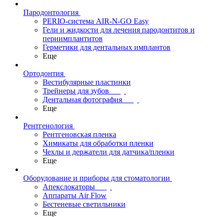
Пародонтология
PERIO-система AIR-N-GO Easy
Гели и жидкости для лечения пародонтитов и
периимплантитов
Герметики для дентальных имплантов
Еще
Ортодонтия
Вестибулярные пластинки
Трейнеры для зубов
Дентальная фотография
Еще
Рентгенология
Рентгеновская пленка
Химикаты для обработки пленки
Чехлы и держатели для датчика/пленки
Еще
Оборудование и приборы для стоматологии
Апекслокаторы
Аппараты Air Flow
Бестеневые светильники
Еще