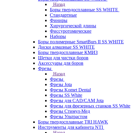
Назад
Боры твердосплавные SS WHITE
Стандартные
Финиры
Хирургической длины
Фиссуротомические
Наборы
Боры полимерные SmartBurs II SS WHITE
Диски алмазные SS WHITE
Боры твердосплавные КМИЗ
Щетки для чистки боров
Аксессуары для боров
Фрезы
Назад
Фрезы
Фрезы Jota
Фрезы Komet Dental
Фрезы SS White
Фрезы для CAD/CAM Jota
Фрезы для фрезерных станков SS White
Фрезы Стимул-Мед
Фрезы Ультрастом
Боры твердосплавные TRI HAWK
Инструменты для кабинета NTI
Назад