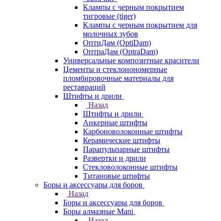
Клампы с черным покрытием
тигровые (tiger)
Клампы с черным покрытием для
молочных зубов
ОптиДам (OptiDam)
ОптраДам (OptraDam)
Универсальные композитные красители
Цементы и стеклоиономерные
пломбировочные материалы для
реставраций
Штифты и дрили
Назад
Штифты и дрили
Анкерные штифты
Карбоноволоконные штифты
Керамические штифты
Парапульпарные штифты
Развертки и дрили
Стекловолоконные штифты
Титановые штифты
Боры и аксессуары для боров
Назад
Боры и аксессуары для боров
Боры алмазные Mani
Назад