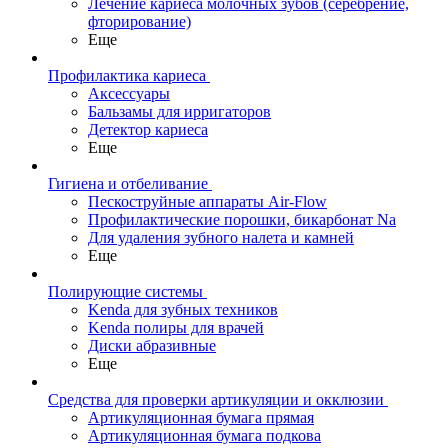
Лечение кариеса молочных зубов (серебрение,
фторирование)
Еще
Профилактика кариеса
Аксессуары
Бальзамы для ирригаторов
Детектор кариеса
Еще
Гигиена и отбеливание
Пескоструйные аппараты Air-Flow
Профилактические порошки, бикарбонат Na
Для удаления зубного налета и камней
Еще
Полирующие системы
Kenda для зубных техников
Kenda полиры для врачей
Диски абразивные
Еще
Средства для проверки артикуляции и окклюзии
Артикуляционная бумага прямая
Артикуляционная бумага подкова