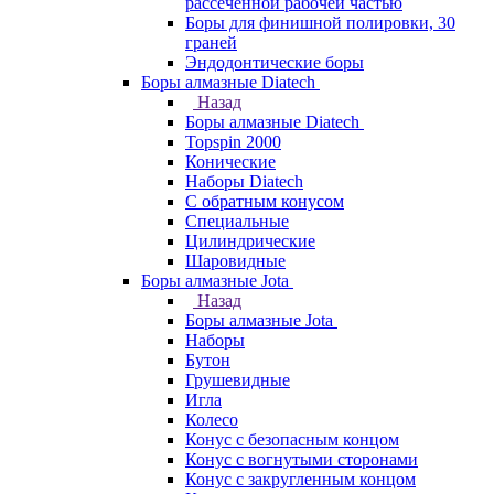
рассеченной рабочей частью
Боры для финишной полировки, 30
граней
Эндодонтические боры
Боры алмазные Diatech
Назад
Боры алмазные Diatech
Topspin 2000
Конические
Наборы Diatech
С обратным конусом
Специальные
Цилиндрические
Шаровидные
Боры алмазные Jota
Назад
Боры алмазные Jota
Наборы
Бутон
Грушевидные
Игла
Колесо
Конус с безопасным концом
Конус с вогнутыми сторонами
Конус с закругленным концом