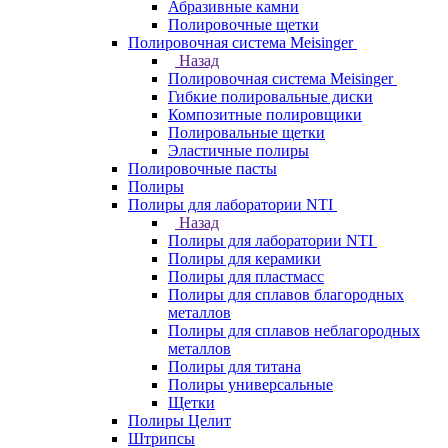
Абразивные камни
Полировочные щетки
Полировочная система Meisinger
Назад
Полировочная система Meisinger
Гибкие полировальные диски
Композитные полировщики
Полировальные щетки
Эластичные полиры
Полировочные пасты
Полиры
Полиры для лаборатории NTI
Назад
Полиры для лаборатории NTI
Полиры для керамики
Полиры для пластмасс
Полиры для сплавов благородных
металлов
Полиры для сплавов неблагородных
металлов
Полиры для титана
Полиры универсальные
Щетки
Полиры Целит
Штрипсы