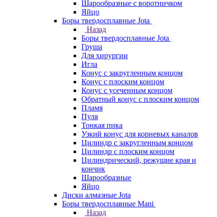
Шарообразные с воротничком
Яйцо
Боры твердосплавные Jota
Назад
Боры твердосплавные Jota
Груша
Для хирургии
Игла
Конус с закругленным концом
Конус с плоским концом
Конус с усеченным концом
Обратный конус с плоским концом
Пламя
Пуля
Тонкая пика
Узкий конус для корневых каналов
Цилиндр с закругленным концом
Цилиндр с плоским концом
Цилиндрический, режущие края и
кончик
Шарообразные
Яйцо
Диски алмазные Jota
Боры твердосплавные Mani
Назад