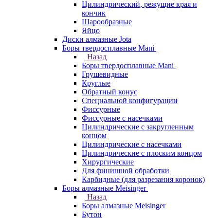
Цилиндрический, режущие края и
кончик
Шарообразные
Яйцо
Диски алмазные Jota
Боры твердосплавные Mani
Назад
Боры твердосплавные Mani
Грушевидные
Круглые
Обратный конус
Специальной конфигурации
Фиссурные
Фиссурные с насечками
Цилиндрические с закругленным
концом
Цилиндрические с насечками
Цилиндрические с плоским концом
Хирургические
Для финишной обработки
Карбидные (для разрезания коронок)
Боры алмазные Meisinger
Назад
Боры алмазные Meisinger
Бутон