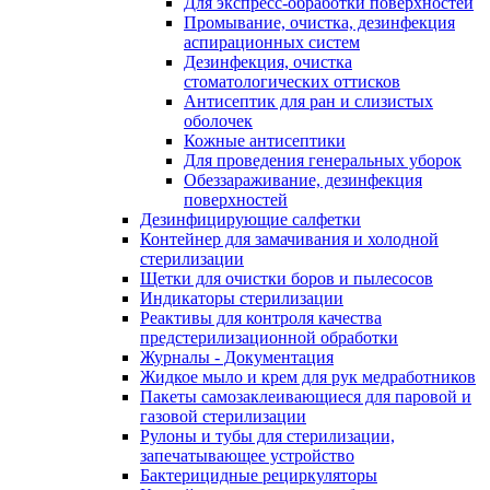
Для экспресс-обработки поверхностей
Промывание, очистка, дезинфекция
аспирационных систем
Дезинфекция, очистка
стоматологических оттисков
Антисептик для ран и слизистых
оболочек
Кожные антисептики
Для проведения генеральных уборок
Обеззараживание, дезинфекция
поверхностей
Дезинфицирующие салфетки
Контейнер для замачивания и холодной
стерилизации
Щетки для очистки боров и пылесосов
Индикаторы стерилизации
Реактивы для контроля качества
предстерилизационной обработки
Журналы - Документация
Жидкое мыло и крем для рук медработников
Пакеты самозаклеивающиеся для паровой и
газовой стерилизации
Рулоны и тубы для стерилизации,
запечатывающее устройство
Бактерицидные рециркуляторы