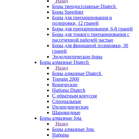
Назад
Боры твердосплавные Diatech
Боры Speedster
Боры для препарирования и
полировки, 12 граней
Боры для препарирования, 6-8 граней
Боры для тонкого препарирования с
рассеченной рабочей частью
Боры для финишной полировки, 30
граней
Эндодонтические боры
Боры алмазные Diatech
Назад
Боры алмазные Diatech
Topspin 2000
Конические
Наборы Diatech
С обратным конусом
Специальные
Цилиндрические
Шаровидные
Боры алмазные Jota
Назад
Боры алмазные Jota
Наборы