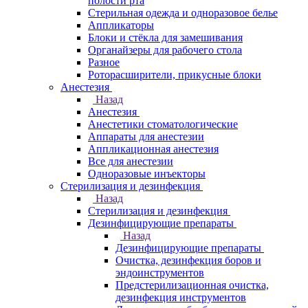
полости рта
Стерильная одежда и одноразовое белье
Аппликаторы
Блоки и стёкла для замешивания
Органайзеры для рабочего стола
Разное
Роторасширители, прикусные блоки
Анестезия
Назад
Анестезия
Анестетики стоматологические
Аппараты для анестезии
Аппликационная анестезия
Все для анестезии
Одноразовые инъекторы
Стерилизация и дезинфекция
Назад
Стерилизация и дезинфекция
Дезинфицирующие препараты
Назад
Дезинфицирующие препараты
Очистка, дезинфекция боров и
эндоинструментов
Предстерилизационная очистка,
дезинфекция инструментов