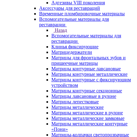
Адгезивы VIII поколения
Аксессуары для реставраций
Временные пломбировочные материалы
Вспомогательные материалы для
реставрации
Назад
Вспомогательные материалы для
реставрации
Клинья фиксирующие
Матрицедержатели
Матрицы для фронтальных зубов и
пришеечные матрицы
Матрицы контурные лавсановые
Матрицы контурные металлические
Матрицы контурные с фиксирующим
устройством
Матрицы контурные секционные
Матрицы лавсановые в рулоне
Матрицы лепестковые
Матрицы металлические
Матрицы металлические в рулоне
Матрицы металлические замковые
Матрицы металлические контурные
«Пони»
Матрицы-колпачки светопрозрачные