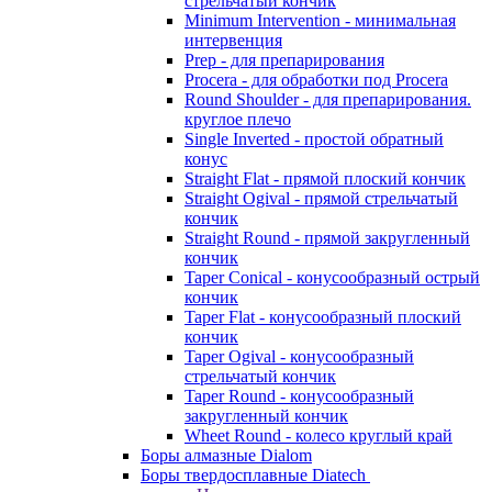
стрельчатый кончик
Minimum Intervention - минимальная
интервенция
Prep - для препарирования
Procera - для обработки под Procera
Round Shoulder - для препарирования.
круглое плечо
Single Inverted - простой обратный
конус
Straight Flat - прямой плоский кончик
Straight Ogival - прямой стрельчатый
кончик
Straight Round - прямой закругленный
кончик
Taper Conical - конусообразный острый
кончик
Taper Flat - конусообразный плоский
кончик
Taper Ogival - конусообразный
стрельчатый кончик
Taper Round - конусообразный
закругленный кончик
Wheet Round - колесо круглый край
Боры алмазные Dialom
Боры твердосплавные Diatech