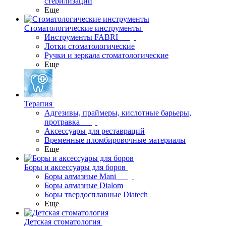
стерилизации
Еще
Стоматологические инструменты
Инструменты FABRI
Лотки стоматологические
Ручки и зеркала стоматологические
Еще
Терапия
Адгезивы, праймеры, кислотные барьеры,
протравка
Аксессуары для реставраций
Временные пломбировочные материалы
Еще
Боры и аксессуары для боров
Боры алмазные Mani
Боры алмазные Dialom
Боры твердосплавные Diatech
Еще
Детская стоматология