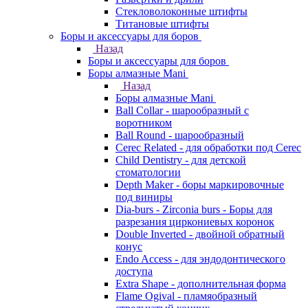
Стекловолоконные штифты
Титановые штифты
Боры и аксессуары для боров
Назад
Боры и аксессуары для боров
Боры алмазные Mani
Назад
Боры алмазные Mani
Ball Collar - шарообразный c
воротником
Ball Round - шарообразный
Cerec Related - для обработки под Cerec
Child Dentistry - для детской
стоматологии
Depth Maker - боры маркировочные
под виниры
Dia-burs - Zirconia burs - Боры для
разрезания циркониевых коронок
Double Inverted - двойной обратный
конус
Endo Access - для эндодонтического
доступа
Extra Shape - дополнительная форма
Flame Ogival - пламяобразный