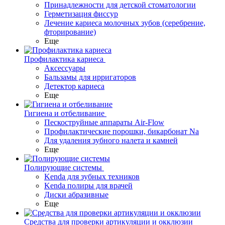
Принадлежности для детской стоматологии
Герметизация фиссур
Лечение кариеса молочных зубов (серебрение,
фторирование)
Еще
Профилактика кариеса
Аксессуары
Бальзамы для ирригаторов
Детектор кариеса
Еще
Гигиена и отбеливание
Пескоструйные аппараты Air-Flow
Профилактические порошки, бикарбонат Na
Для удаления зубного налета и камней
Еще
Полирующие системы
Kenda для зубных техников
Kenda полиры для врачей
Диски абразивные
Еще
Средства для проверки артикуляции и окклюзии