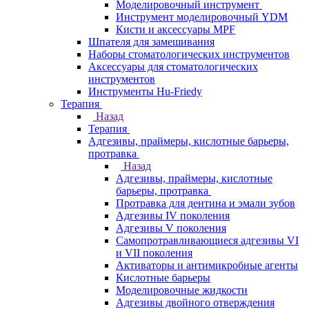
Моделировочный инструмент
Инструмент моделировочный YDM
Кисти и аксессуары MPF
Шпателя для замешивания
Наборы стоматологических инструментов
Аксессуары для стоматологических
инструментов
Инструменты Hu-Friedy
Терапия
Назад
Терапия
Адгезивы, праймеры, кислотные барьеры,
протравка
Назад
Адгезивы, праймеры, кислотные
барьеры, протравка
Протравка для дентина и эмали зубов
Адгезивы IV поколения
Адгезивы V поколения
Самопротравливающиеся адгезивы VI
и VII поколения
Активаторы и антимикробные агенты
Кислотные барьеры
Моделировочные жидкости
Адгезивы двойного отверждения