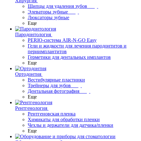
Хирургия
Щипцы для удаления зубов
Элеваторы зубные
Люксаторы зубные
Еще
Пародонтология
PERIO-система AIR-N-GO Easy
Гели и жидкости для лечения пародонтитов и
периимплантитов
Герметики для дентальных имплантов
Еще
Ортодонтия
Вестибулярные пластинки
Трейнеры для зубов
Дентальная фотография
Еще
Рентгенология
Рентгеновская пленка
Химикаты для обработки пленки
Чехлы и держатели для датчика/пленки
Еще