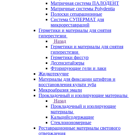
Матричная система ПАЛОДЕНТ
Матричные системы Polydentia
Полоски сепарационные
Система СУПЕРМАТ для
микрореставраций
Герметики и материалы для снятия
гиперестезии
Назад
Герметики и материалы для снятия
гиперестезии
Герметики фиссур
Десенситайзеры
Фторирующие гели и лаки
Жидкотекучие
Материалы для фиксации штифтов и
восстановления культи зуба
Микроабразия эмали
Прокладочный и изолирующие материалы
Назад
Прокладочный и изолирующие
материалы
Кальцийсодержащие
Стеклоиономерные
Реставрационные материалы светового
отверждения