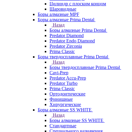
Цилиндр с плоским концом
Шаровидные
Боры алмазные MPF
Боры алмазные Prima Dental
Назад
Боры алмазные Prima Dental
Predator Diamond
Predator Endo Diamond
Predator Zirconia
Prima Classic
Боры твердосплавные Prima Dental
Назад
Боры твердосплавные Prima Dental
Cavi-Prep
Predator Accu-Prep
Predator Turbo
Prima Classic
Ортодонтические
Финишные
Хирургические
Боры алмазные SS WHITE
Назад
Боры алмазные SS WHITE
Стандартные
Специального назначения