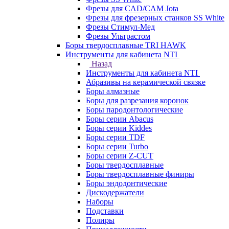
Фрезы для CAD/CAM Jota
Фрезы для фрезерных станков SS White
Фрезы Стимул-Мед
Фрезы Ультрастом
Боры твердосплавные TRI HAWK
Инструменты для кабинета NTI
Назад
Инструменты для кабинета NTI
Абразивы на керамической связке
Боры алмазные
Боры для разрезания коронок
Боры пародонтологические
Боры серии Abacus
Боры серии Kiddes
Боры серии TDF
Боры серии Turbo
Боры серии Z-CUT
Боры твердосплавные
Боры твердосплавные финиры
Боры эндодонтические
Дискодержатели
Наборы
Подставки
Полиры