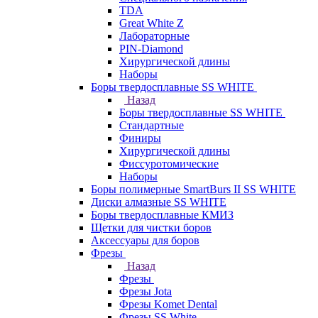
TDA
Great White Z
Лабораторные
PIN-Diamond
Хирургической длины
Наборы
Боры твердосплавные SS WHITE
Назад
Боры твердосплавные SS WHITE
Стандартные
Финиры
Хирургической длины
Фиссуротомические
Наборы
Боры полимерные SmartBurs II SS WHITE
Диски алмазные SS WHITE
Боры твердосплавные КМИЗ
Щетки для чистки боров
Аксессуары для боров
Фрезы
Назад
Фрезы
Фрезы Jota
Фрезы Komet Dental
Фрезы SS White