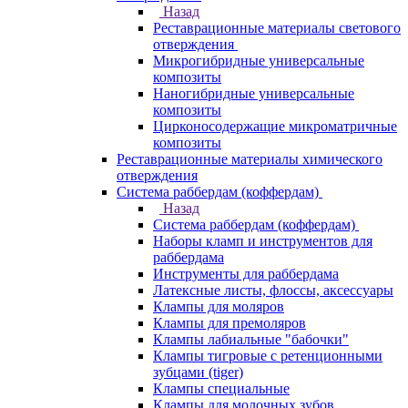
Назад
Реставрационные материалы светового
отверждения
Микрогибридные универсальные
композиты
Наногибридные универсальные
композиты
Цирконосодержащие микроматричные
композиты
Реставрационные материалы химического
отверждения
Система раббердам (коффердам)
Назад
Система раббердам (коффердам)
Наборы кламп и инструментов для
раббердама
Инструменты для раббердама
Латексные листы, флоссы, аксессуары
Клампы для моляров
Клампы для премоляров
Клампы лабиальные "бабочки"
Клампы тигровые с ретенционными
зубцами (tiger)
Клампы специальные
Клампы для молочных зубов