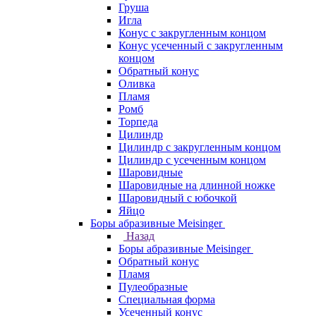
Груша
Игла
Конус c закругленным концом
Конус усеченный c закругленным
концом
Обратный конус
Оливка
Пламя
Ромб
Торпеда
Цилиндр
Цилиндр с закругленным концом
Цилиндр с усеченным концом
Шаровидные
Шаровидные на длинной ножке
Шаровидный с юбочкой
Яйцо
Боры абразивные Meisinger
Назад
Боры абразивные Meisinger
Обратный конус
Пламя
Пулеобразные
Специальная форма
Усеченный конус