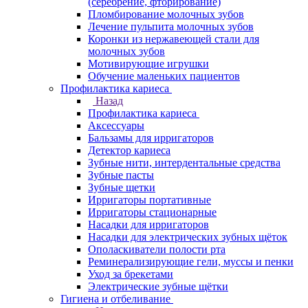
(серебрение, фторирование)
Пломбирование молочных зубов
Лечение пульпита молочных зубов
Коронки из нержавеющей стали для
молочных зубов
Мотивирующие игрушки
Обучение маленьких пациентов
Профилактика кариеса
Назад
Профилактика кариеса
Аксессуары
Бальзамы для ирригаторов
Детектор кариеса
Зубные нити, интердентальные средства
Зубные пасты
Зубные щетки
Ирригаторы портативные
Ирригаторы стационарные
Насадки для ирригаторов
Насадки для электрических зубных щёток
Ополаскиватели полости рта
Реминерализирующие гели, муссы и пенки
Уход за брекетами
Электрические зубные щётки
Гигиена и отбеливание