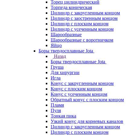
Торец цилиндрический
Торпеда коническая
Цилиндр с закругленным концом
Цилиндр с заостренным концом
Цилиндр с плоским концом
Цилиндр с усеченным концом
Шарообразные
Шарообразные с воротничком
Яйцо
Боры твердосплавные Jota
Назад
Боры твердосплавные Jota
Груша
Для хирургии
Игла
Конус с закругленным концом
Конус с плоским концом
Конус с усеченным концом
Обратный конус с плоским концом
Пламя
Пуля
Тонкая пика
Узкий конус для корневых каналов
Цилиндр с закругленным концом
Цилиндр с плоским концом