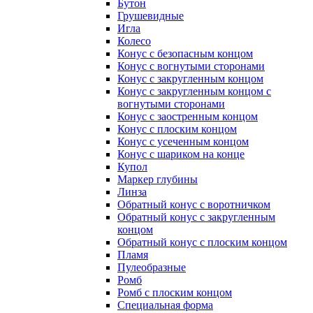
Бутон
Грушевидные
Игла
Колесо
Конус с безопасным концом
Конус с вогнутыми сторонами
Конус с закругленным концом
Конус с закругленным концом с
вогнутыми сторонами
Конус с заостренным концом
Конус с плоским концом
Конус с усеченным концом
Конус с шариком на конце
Купол
Маркер глубины
Линза
Обратный конус с воротничком
Обратный конус с закругленным
концом
Обратный конус с плоским концом
Пламя
Пулеобразные
Ромб
Ромб с плоским концом
Специальная форма