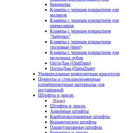
Бринкеры
Клампы с черным покрытием для
моляров
Клампы с черным покрытием для
премоляров
Клампы с черным покрытием
"бабочки"
Клампы с черным покрытием
тигровые (tiger)
Клампы с черным покрытием для
молочных зубов
ОптиДам (OptiDam)
ОптраДам (OptraDam)
Универсальные композитные красители
Цементы и стеклоиономерные
пломбировочные материалы для
реставраций
Штифты и дрили
Назад
Штифты и дрили
Анкерные штифты
Карбоноволоконные штифты
Керамические штифты
Парапульпарные штифты
Развертки и дрили