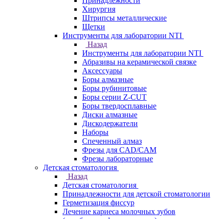
Принадлежности
Хирургия
Штрипсы металлические
Щетки
Инструменты для лаборатории NTI
Назад
Инструменты для лаборатории NTI
Абразивы на керамической связке
Аксессуары
Боры алмазные
Боры рубинитовые
Боры серии Z-CUT
Боры твердосплавные
Диски алмазные
Дискодержатели
Наборы
Спеченный алмаз
Фрезы для CAD/CAM
Фрезы лабораторные
Детская стоматология
Назад
Детская стоматология
Принадлежности для детской стоматологии
Герметизация фиссур
Лечение кариеса молочных зубов