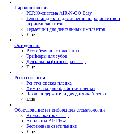
Пародонтология
PERIO-система AIR-N-GO Easy
Гели и жидкости для лечения пародонтитов и
периимплантитов
Герметики для дентальных имплантов
Еще
Ортодонтия
Вестибулярные пластинки
Трейнеры для зубов
Дентальная фотография
Еще
Рентгенология
Рентгеновская пленка
Химикаты для обработки пленки
Чехлы и держатели для датчика/пленки
Еще
Оборудование и приборы для стоматологии
Апекслокаторы
Аппараты Air Flow
Бестеневые светильники
Еще