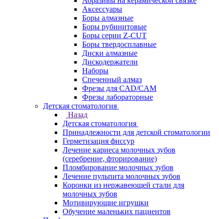
Абразивы на керамической связке
Аксессуары
Боры алмазные
Боры рубинитовые
Боры серии Z-CUT
Боры твердосплавные
Диски алмазные
Дискодержатели
Наборы
Спеченный алмаз
Фрезы для CAD/CAM
Фрезы лабораторные
Детская стоматология
Назад
Детская стоматология
Принадлежности для детской стоматологии
Герметизация фиссур
Лечение кариеса молочных зубов
(серебрение, фторирование)
Пломбирование молочных зубов
Лечение пульпита молочных зубов
Коронки из нержавеющей стали для
молочных зубов
Мотивирующие игрушки
Обучение маленьких пациентов