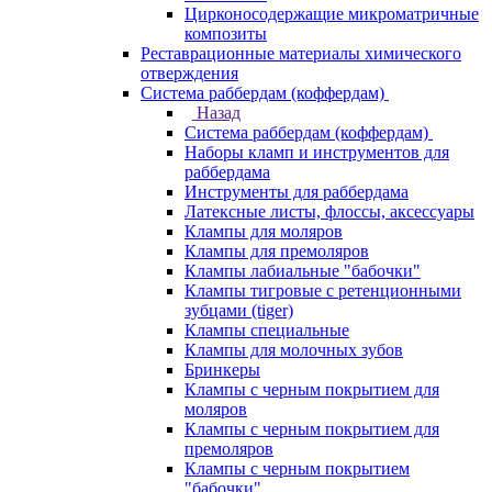
Цирконосодержащие микроматричные
композиты
Реставрационные материалы химического
отверждения
Система раббердам (коффердам)
Назад
Система раббердам (коффердам)
Наборы кламп и инструментов для
раббердама
Инструменты для раббердама
Латексные листы, флоссы, аксессуары
Клампы для моляров
Клампы для премоляров
Клампы лабиальные "бабочки"
Клампы тигровые с ретенционными
зубцами (tiger)
Клампы специальные
Клампы для молочных зубов
Бринкеры
Клампы с черным покрытием для
моляров
Клампы с черным покрытием для
премоляров
Клампы с черным покрытием
"бабочки"