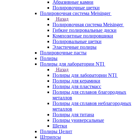
Абразивные камни
Полировочные щетки
Полировочная система Meisinger
Назад
Полировочная система Meisinger
Гибкие полировальные диски
Композитные полировщики
Полировальные щетки
Эластичные полиры
Полировочные пасты
Полиры
Полиры для лаборатории NTI
Назад
Полиры для лаборатории NTI
Полиры для керамики
Полиры для пластмасс
Полиры для сплавов благородных
металлов
Полиры для сплавов неблагородных
металлов
Полиры для титана
Полиры универсальные
Щетки
Полиры Целит
Штрипсы