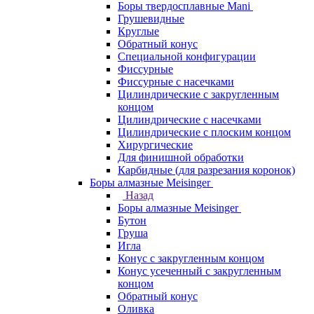
Боры твердосплавные Mani
Грушевидные
Круглые
Обратный конус
Специальной конфигурации
Фиссурные
Фиссурные с насечками
Цилиндрические с закругленным
концом
Цилиндрические с насечками
Цилиндрические с плоским концом
Хирургические
Для финишной обработки
Карбидные (для разрезания коронок)
Боры алмазные Meisinger
Назад
Боры алмазные Meisinger
Бутон
Груша
Игла
Конус c закругленным концом
Конус усеченный c закругленным
концом
Обратный конус
Оливка