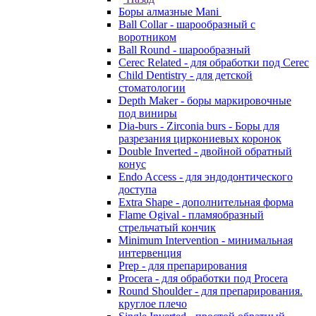
Боры алмазные Mani
Ball Collar - шарообразный c
воротником
Ball Round - шарообразный
Cerec Related - для обработки под Cerec
Child Dentistry - для детской
стоматологии
Depth Maker - боры маркировочные
под виниры
Dia-burs - Zirconia burs - Боры для
разрезания циркониевых коронок
Double Inverted - двойной обратный
конус
Endo Access - для эндодонтического
доступа
Extra Shape - дополнительная форма
Flame Ogival - пламяобразный
стрельчатый кончик
Minimum Intervention - минимальная
интервенция
Prep - для препарирования
Procera - для обработки под Procera
Round Shoulder - для препарирования.
круглое плечо