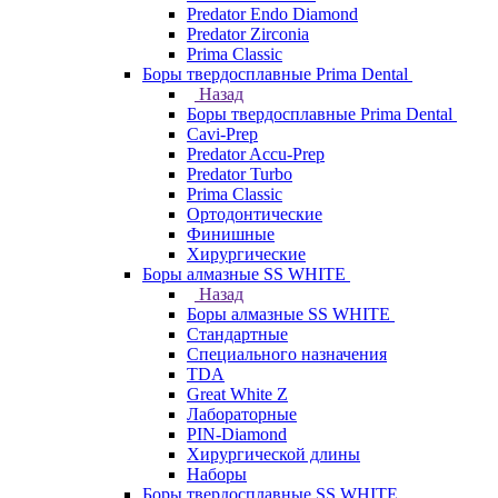
Predator Endo Diamond
Predator Zirconia
Prima Classic
Боры твердосплавные Prima Dental
Назад
Боры твердосплавные Prima Dental
Cavi-Prep
Predator Accu-Prep
Predator Turbo
Prima Classic
Ортодонтические
Финишные
Хирургические
Боры алмазные SS WHITE
Назад
Боры алмазные SS WHITE
Стандартные
Специального назначения
TDA
Great White Z
Лабораторные
PIN-Diamond
Хирургической длины
Наборы
Боры твердосплавные SS WHITE