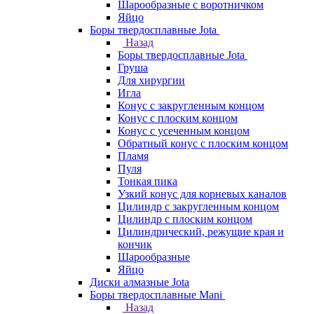
Шарообразные с воротничком
Яйцо
Боры твердосплавные Jota
Назад
Боры твердосплавные Jota
Груша
Для хирургии
Игла
Конус с закругленным концом
Конус с плоским концом
Конус с усеченным концом
Обратный конус с плоским концом
Пламя
Пуля
Тонкая пика
Узкий конус для корневых каналов
Цилиндр с закругленным концом
Цилиндр с плоским концом
Цилиндрический, режущие края и
кончик
Шарообразные
Яйцо
Диски алмазные Jota
Боры твердосплавные Mani
Назад