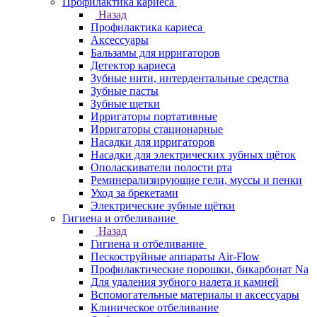
Профилактика кариеса
Назад
Профилактика кариеса
Аксессуары
Бальзамы для ирригаторов
Детектор кариеса
Зубные нити, интердентальные средства
Зубные пасты
Зубные щетки
Ирригаторы портативные
Ирригаторы стационарные
Насадки для ирригаторов
Насадки для электрических зубных щёток
Ополаскиватели полости рта
Реминерализирующие гели, муссы и пенки
Уход за брекетами
Электрические зубные щётки
Гигиена и отбеливание
Назад
Гигиена и отбеливание
Пескоструйные аппараты Air-Flow
Профилактические порошки, бикарбонат Na
Для удаления зубного налета и камней
Вспомогательные материалы и аксессуары
Клиническое отбеливание