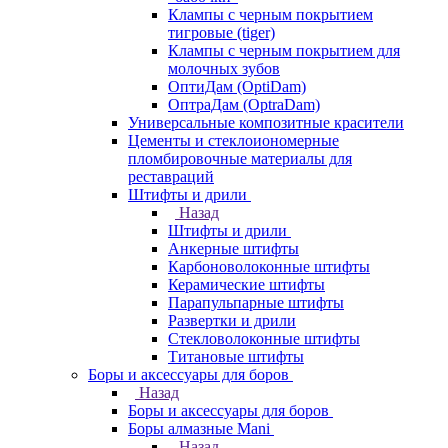
Клампы с черным покрытием
тигровые (tiger)
Клампы с черным покрытием для
молочных зубов
ОптиДам (OptiDam)
ОптраДам (OptraDam)
Универсальные композитные красители
Цементы и стеклоиономерные
пломбировочные материалы для
реставраций
Штифты и дрили
Назад
Штифты и дрили
Анкерные штифты
Карбоноволоконные штифты
Керамические штифты
Парапульпарные штифты
Развертки и дрили
Стекловолоконные штифты
Титановые штифты
Боры и аксессуары для боров
Назад
Боры и аксессуары для боров
Боры алмазные Mani
Назад