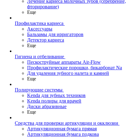
Лечение кариеса молочных зубов (серебрение,
фторирование)
Еще
Профилактика кариеса
Аксессуары
Бальзамы для ирригаторов
Детектор кариеса
Еще
Гигиена и отбеливание
Пескоструйные аппараты Air-Flow
Профилактические порошки, бикарбонат Na
Для удаления зубного налета и камней
Еще
Полирующие системы
Kenda для зубных техников
Kenda полиры для врачей
Диски абразивные
Еще
Средства для проверки артикуляции и окклюзии
Артикуляционная бумага прямая
Артикуляционная бумага подкова