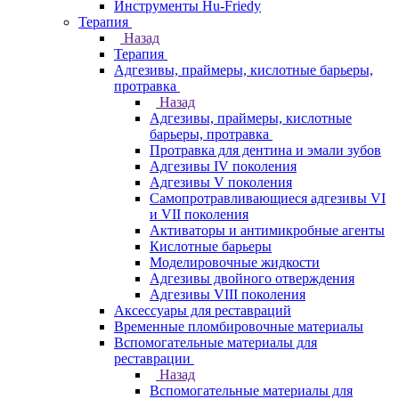
Инструменты Hu-Friedy
Терапия
Назад
Терапия
Адгезивы, праймеры, кислотные барьеры,
протравка
Назад
Адгезивы, праймеры, кислотные
барьеры, протравка
Протравка для дентина и эмали зубов
Адгезивы IV поколения
Адгезивы V поколения
Самопротравливающиеся адгезивы VI
и VII поколения
Активаторы и антимикробные агенты
Кислотные барьеры
Моделировочные жидкости
Адгезивы двойного отверждения
Адгезивы VIII поколения
Аксессуары для реставраций
Временные пломбировочные материалы
Вспомогательные материалы для
реставрации
Назад
Вспомогательные материалы для