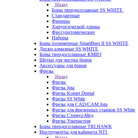
Назад
Боры твердосплавные SS WHITE
Стандартные
Финиры
Хирургической длины
Фиссуротомические
Наборы
Боры полимерные SmartBurs II SS WHITE
Диски алмазные SS WHITE
Боры твердосплавные КМИЗ
Щетки для чистки боров
Аксессуары для боров
Фрезы
Назад
Фрезы
Фрезы Jota
Фрезы Komet Dental
Фрезы SS White
Фрезы для CAD/CAM Jota
Фрезы для фрезерных станков SS White
Фрезы Стимул-Мед
Фрезы Ультрастом
Боры твердосплавные TRI HAWK
Инструменты для кабинета NTI
Назад