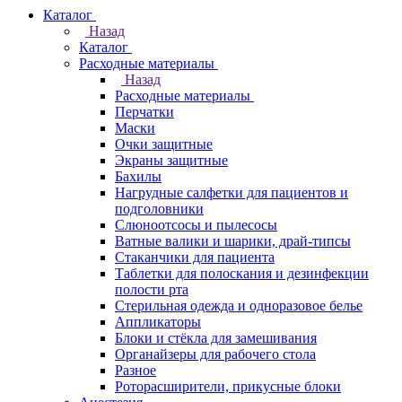
Каталог
Назад
Каталог
Расходные материалы
Назад
Расходные материалы
Перчатки
Маски
Очки защитные
Экраны защитные
Бахилы
Нагрудные салфетки для пациентов и
подголовники
Слюноотсосы и пылесосы
Ватные валики и шарики, драй-типсы
Стаканчики для пациента
Таблетки для полоскания и дезинфекции
полости рта
Стерильная одежда и одноразовое белье
Аппликаторы
Блоки и стёкла для замешивания
Органайзеры для рабочего стола
Разное
Роторасширители, прикусные блоки