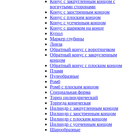
Конус с закругленным концом с
вогнутыми сторонами
Конус с заостренным концом
Конус с плоским концом
Конус с усеченным концом
Конус с шариком на конце
Купол
Маркер глубины
Линза
Обратный конус с воротничком
Обратный конус с закругленным
концом
Обратный конус с плоским концом
Пламя
Пулеобразные
Ромб
Ромб с плоским концом
Специальная форма
Торец цилиндрический
Торпеда коническая
Цилиндр с закругленным концом
Цилиндр с заостренным концом
Цилиндр с плоским концом
Цилиндр с усеченным концом
Шарообразные