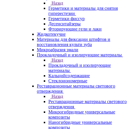
Назад
Герметики и материалы для снятия
гиперестезии
Герметики фиссур
Десенситайзеры
Фторирующие гели и лаки
Жидкотекучие
Материалы для фиксации штифтов и
восстановления культи зуба
Микроабразия эмали
Прокладочный и изолирующие материалы
Назад
Прокладочный и изолирующие
материалы
Кальцийсодержащие
Стеклоиономерные
Реставрационные материалы светового
отверждения
Назад
Реставрационные материалы светового
отверждения
Микрогибридные универсальные
композиты
Наногибридные универсальные
композиты