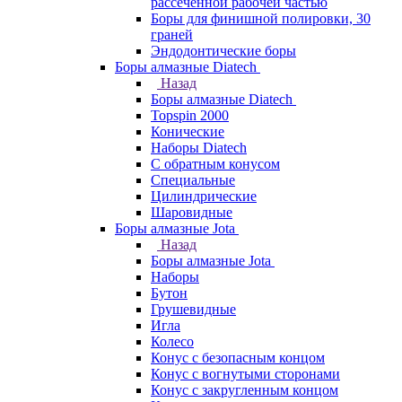
рассеченной рабочей частью
Боры для финишной полировки, 30
граней
Эндодонтические боры
Боры алмазные Diatech
Назад
Боры алмазные Diatech
Topspin 2000
Конические
Наборы Diatech
С обратным конусом
Специальные
Цилиндрические
Шаровидные
Боры алмазные Jota
Назад
Боры алмазные Jota
Наборы
Бутон
Грушевидные
Игла
Колесо
Конус с безопасным концом
Конус с вогнутыми сторонами
Конус с закругленным концом