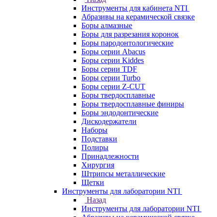
Инструменты для кабинета NTI
Абразивы на керамической связке
Боры алмазные
Боры для разрезания коронок
Боры пародонтологические
Боры серии Abacus
Боры серии Kiddes
Боры серии TDF
Боры серии Turbo
Боры серии Z-CUT
Боры твердосплавные
Боры твердосплавные финиры
Боры эндодонтические
Дискодержатели
Наборы
Подставки
Полиры
Принадлежности
Хирургия
Штрипсы металлические
Щетки
Инструменты для лаборатории NTI
Назад
Инструменты для лаборатории NTI