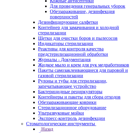
Кожные антисептики
Для проведения генеральных уборок
Обеззараживание, дезинфекция
поверхностей
Дезинфицирующие салфетки
Контейнер для замачивания и холодной
стерилизации
Щетки для очистки боров и пылесосов
Индикаторы стерилизации
Реактивы для контроля качества
предстерилизационной обработки
Журналы - Документация
Жидкое мыло и крем для рук медработников
Пакеты самозаклеивающиеся для паровой и
газовой стерилизации
Рулоны и тубы для стерилизации,
запечатывающее устройство
Бактерицидные рециркуляторы
Контейнеры и пакеты для сбора отходов
Обеззараживающие коврики
Стерилизационное оборудование
Ультразвуковые мойки
Экспресс-контроль дезинфекции
Стоматологические инструменты
Назад