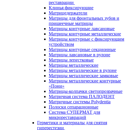
реставрации
Клинья фиксирующие
Матрицедержатели
Матрицы для фронтальных зубов и
пришеечные матрицы
Матрицы контурные лавсановые
Матрицы контурные металлические
Матрицы контурные с фиксирующим
устройством
Матрицы контурные секционные
Матрицы лавсановые в рулоне
Матрицы лепестковые
Матрицы металлические
Матрицы металлические в рулоне
Матрицы металлические замковые
Матрицы металлические контурные
«Пони»
Матрицы-колпачки светопрозрачные
Матричная система ПАЛОДЕНТ
Матричные системы Polydentia
Полоски сепарационные
Система СУПЕРМАТ для
микрореставраций
Герметики и материалы для снятия
гиперестезии