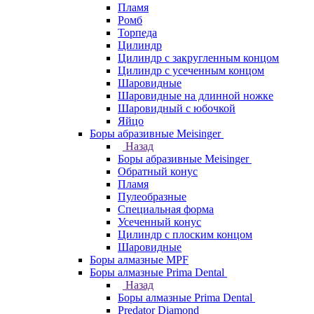
Пламя
Ромб
Торпеда
Цилиндр
Цилиндр с закругленным концом
Цилиндр с усеченным концом
Шаровидные
Шаровидные на длинной ножке
Шаровидный с юбочкой
Яйцо
Боры абразивные Meisinger
Назад
Боры абразивные Meisinger
Обратный конус
Пламя
Пулеобразные
Специальная форма
Усеченный конус
Цилиндр с плоским концом
Шаровидные
Боры алмазные MPF
Боры алмазные Prima Dental
Назад
Боры алмазные Prima Dental
Predator Diamond