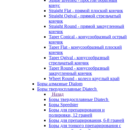
Single Inverted - простой обратный
конус
Straight Flat - прямой плоский кончик
Straight Ogival - прямой стрельчатый
кончик
Straight Round - прямой закругленный
кончик
Taper Conical - конусообразный острый
кончик
Taper Flat - конусообразный плоский
кончик
Taper Ogival - конусообразный
стрельчатый кончик
Taper Round - конусообразный
закругленный кончик
Wheet Round - колесо круглый край
Боры алмазные Dialom
Боры твердосплавные Diatech
Назад
Боры твердосплавные Diatech
Боры Speedster
Боры для препарирования и
полировки, 12 граней
Боры для препарирования, 6-8 граней
Боры для тонкого препарирования с