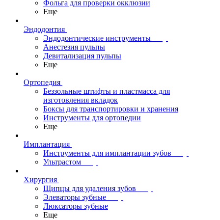
Фольга для проверки окклюзии
Еще
Эндодонтия
Эндодонтические инструменты
Анестезия пульпы
Девитализация пульпы
Еще
Ортопедия
Беззольные штифты и пластмасса для
изготовления вкладок
Боксы для транспортировки и хранения
Инструменты для ортопедии
Еще
Имплантация
Инструменты для имплантации зубов
Ультрастом
Хирургия
Щипцы для удаления зубов
Элеваторы зубные
Люксаторы зубные
Еще