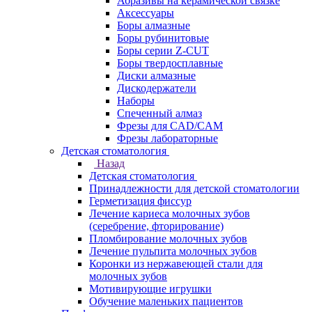
Абразивы на керамической связке
Аксессуары
Боры алмазные
Боры рубинитовые
Боры серии Z-CUT
Боры твердосплавные
Диски алмазные
Дискодержатели
Наборы
Спеченный алмаз
Фрезы для CAD/CAM
Фрезы лабораторные
Детская стоматология
Назад
Детская стоматология
Принадлежности для детской стоматологии
Герметизация фиссур
Лечение кариеса молочных зубов
(серебрение, фторирование)
Пломбирование молочных зубов
Лечение пульпита молочных зубов
Коронки из нержавеющей стали для
молочных зубов
Мотивирующие игрушки
Обучение маленьких пациентов