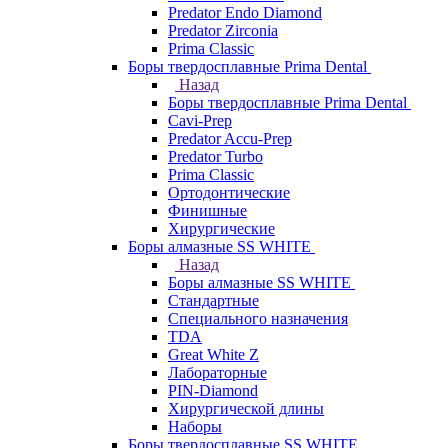
Predator Endo Diamond
Predator Zirconia
Prima Classic
Боры твердосплавные Prima Dental
Назад
Боры твердосплавные Prima Dental
Cavi-Prep
Predator Accu-Prep
Predator Turbo
Prima Classic
Ортодонтические
Финишные
Хирургические
Боры алмазные SS WHITE
Назад
Боры алмазные SS WHITE
Стандартные
Специального назначения
TDA
Great White Z
Лабораторные
PIN-Diamond
Хирургической длины
Наборы
Боры твердосплавные SS WHITE