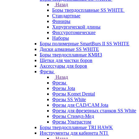
Назад
Боры твердосплавные SS WHITE
Стандартные
Финиры
Хирургической длины
Фиссуротомические
Наборы
Боры полимерные SmartBurs II SS WHITE
Диски алмазные SS WHITE
Боры твердосплавные КМИЗ
Щетки для чистки боров
Аксессуары для боров
Фрезы
Назад
Фрезы
Фрезы Jota
Фрезы Komet Dental
Фрезы SS White
Фрезы для CAD/CAM Jota
Фрезы для фрезерных станков SS White
Фрезы Стимул-Мед
Фрезы Ультрастом
Боры твердосплавные TRI HAWK
Инструменты для кабинета NTI
Назад