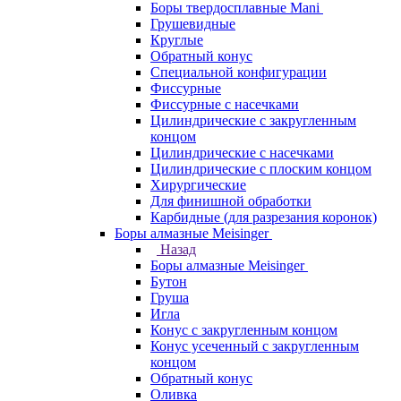
Боры твердосплавные Mani
Грушевидные
Круглые
Обратный конус
Специальной конфигурации
Фиссурные
Фиссурные с насечками
Цилиндрические с закругленным
концом
Цилиндрические с насечками
Цилиндрические с плоским концом
Хирургические
Для финишной обработки
Карбидные (для разрезания коронок)
Боры алмазные Meisinger
Назад
Боры алмазные Meisinger
Бутон
Груша
Игла
Конус c закругленным концом
Конус усеченный c закругленным
концом
Обратный конус
Оливка