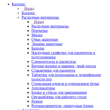
Каталог
Назад
Каталог
Расходные материалы
Назад
Расходные материалы
Перчатки
Маски
Очки защитные
Экраны защитные
Бахилы
Нагрудные салфетки для пациентов и
подголовники
Слюноотсосы и пылесосы
Ватные валики и шарики, драй-типсы
Стаканчики для пациента
Таблетки для полоскания и дезинфекции
полости рта
Стерильная одежда и одноразовое белье
Аппликаторы
Блоки и стёкла для замешивания
Органайзеры для рабочего стола
Разное
Роторасширители, прикусные блоки