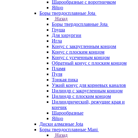
Шарообразные с воротничком
Яйцо
Боры твердосплавные Jota
Назад
Боры твердосплавные Jota
Груша
Для хирургии
Игла
Конус с закругленным концом
Конус с плоским концом
Конус с усеченным концом
Обратный конус с плоским концом
Пламя
Пуля
Тонкая пика
Узкий конус для корневых каналов
Цилиндр с закругленным концом
Цилиндр с плоским концом
Цилиндрический, режущие края и
кончик
Шарообразные
Яйцо
Диски алмазные Jota
Боры твердосплавные Mani
Назад