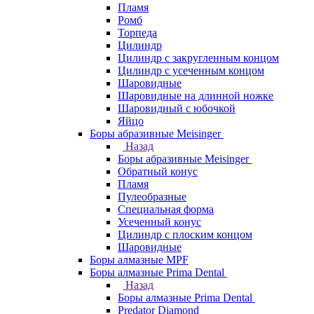
Пламя
Ромб
Торпеда
Цилиндр
Цилиндр с закругленным концом
Цилиндр с усеченным концом
Шаровидные
Шаровидные на длинной ножке
Шаровидный с юбочкой
Яйцо
Боры абразивные Meisinger
Назад
Боры абразивные Meisinger
Обратный конус
Пламя
Пулеобразные
Специальная форма
Усеченный конус
Цилиндр с плоским концом
Шаровидные
Боры алмазные MPF
Боры алмазные Prima Dental
Назад
Боры алмазные Prima Dental
Predator Diamond