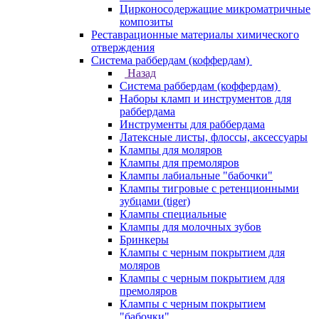
Цирконосодержащие микроматричные
композиты
Реставрационные материалы химического
отверждения
Система раббердам (коффердам)
Назад
Система раббердам (коффердам)
Наборы кламп и инструментов для
раббердама
Инструменты для раббердама
Латексные листы, флоссы, аксессуары
Клампы для моляров
Клампы для премоляров
Клампы лабиальные "бабочки"
Клампы тигровые с ретенционными
зубцами (tiger)
Клампы специальные
Клампы для молочных зубов
Бринкеры
Клампы с черным покрытием для
моляров
Клампы с черным покрытием для
премоляров
Клампы с черным покрытием
"бабочки"