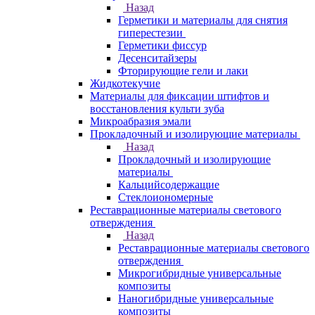
Назад
Герметики и материалы для снятия
гиперестезии
Герметики фиссур
Десенситайзеры
Фторирующие гели и лаки
Жидкотекучие
Материалы для фиксации штифтов и
восстановления культи зуба
Микроабразия эмали
Прокладочный и изолирующие материалы
Назад
Прокладочный и изолирующие
материалы
Кальцийсодержащие
Стеклоиономерные
Реставрационные материалы светового
отверждения
Назад
Реставрационные материалы светового
отверждения
Микрогибридные универсальные
композиты
Наногибридные универсальные
композиты