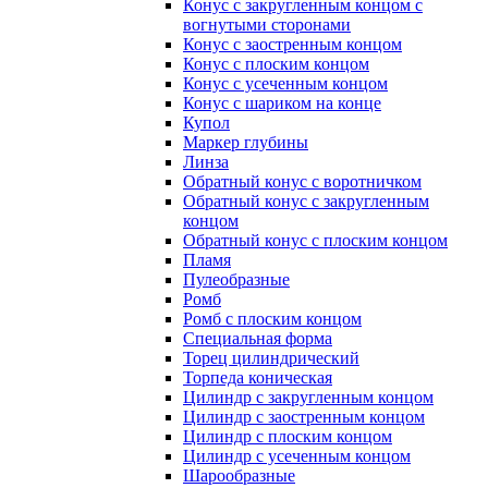
Конус с закругленным концом с
вогнутыми сторонами
Конус с заостренным концом
Конус с плоским концом
Конус с усеченным концом
Конус с шариком на конце
Купол
Маркер глубины
Линза
Обратный конус с воротничком
Обратный конус с закругленным
концом
Обратный конус с плоским концом
Пламя
Пулеобразные
Ромб
Ромб с плоским концом
Специальная форма
Торец цилиндрический
Торпеда коническая
Цилиндр с закругленным концом
Цилиндр с заостренным концом
Цилиндр с плоским концом
Цилиндр с усеченным концом
Шарообразные