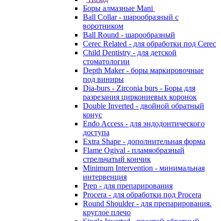
Боры алмазные Mani
Ball Collar - шарообразный c
воротником
Ball Round - шарообразный
Cerec Related - для обработки под Cerec
Child Dentistry - для детской
стоматологии
Depth Maker - боры маркировочные
под виниры
Dia-burs - Zirconia burs - Боры для
разрезания циркониевых коронок
Double Inverted - двойной обратный
конус
Endo Access - для эндодонтического
доступа
Extra Shape - дополнительная форма
Flame Ogival - пламяобразный
стрельчатый кончик
Minimum Intervention - минимальная
интервенция
Prep - для препарирования
Procera - для обработки под Procera
Round Shoulder - для препарирования.
круглое плечо