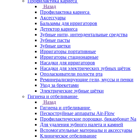
Профилактика кариеса
Назад
Профилактика кариеса
Аксессуары
Бальзамы для ирригаторов
Детектор кариеса
Зубные нити, интердентальные средства
Зубные пасты
Зубные щетки
Ирригаторы портативные
Ирригаторы стационарные
Насадки для ирригаторов
Насадки для электрических зубных щёток
Ополаскиватели полости рта
Реминерализирующие гели, муссы и пенки
Уход за брекетами
Электрические зубные щётки
Гигиена и отбеливание
Назад
Гигиена и отбеливание
Пескоструйные аппараты Air-Flow
Профилактические порошки, бикарбонат Na
Для удаления зубного налета и камней
Вспомогательные материалы и аксессуары
Клиническое отбеливание