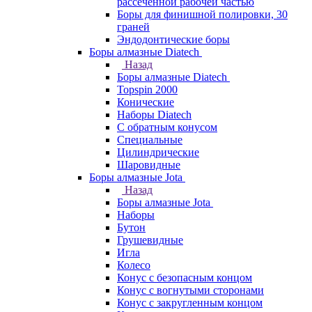
рассеченной рабочей частью
Боры для финишной полировки, 30
граней
Эндодонтические боры
Боры алмазные Diatech
Назад
Боры алмазные Diatech
Topspin 2000
Конические
Наборы Diatech
С обратным конусом
Специальные
Цилиндрические
Шаровидные
Боры алмазные Jota
Назад
Боры алмазные Jota
Наборы
Бутон
Грушевидные
Игла
Колесо
Конус с безопасным концом
Конус с вогнутыми сторонами
Конус с закругленным концом