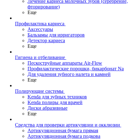
Лечение кариеса молочных зубов (серебрение,
фторирование)
Еще
Профилактика кариеса
Аксессуары
Бальзамы для ирригаторов
Детектор кариеса
Еще
Гигиена и отбеливание
Пескоструйные аппараты Air-Flow
Профилактические порошки, бикарбонат Na
Для удаления зубного налета и камней
Еще
Полирующие системы
Kenda для зубных техников
Kenda полиры для врачей
Диски абразивные
Еще
Средства для проверки артикуляции и окклюзии
Артикуляционная бумага прямая
Артикуляционная бумага подкова