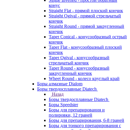
Single Inverted - простой обратный
конус
Straight Flat - прямой плоский кончик
Straight Ogival - прямой стрельчатый
кончик
Straight Round - прямой закругленный
кончик
Taper Conical - конусообразный острый
кончик
Taper Flat - конусообразный плоский
кончик
Taper Ogival - конусообразный
стрельчатый кончик
Taper Round - конусообразный
закругленный кончик
Wheet Round - колесо круглый край
Боры алмазные Dialom
Боры твердосплавные Diatech
Назад
Боры твердосплавные Diatech
Боры Speedster
Боры для препарирования и
полировки, 12 граней
Боры для препарирования, 6-8 граней
Боры для тонкого препарирования с