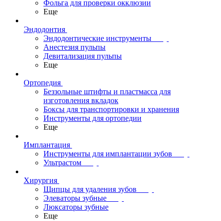
Фольга для проверки окклюзии
Еще
Эндодонтия
Эндодонтические инструменты
Анестезия пульпы
Девитализация пульпы
Еще
Ортопедия
Беззольные штифты и пластмасса для
изготовления вкладок
Боксы для транспортировки и хранения
Инструменты для ортопедии
Еще
Имплантация
Инструменты для имплантации зубов
Ультрастом
Хирургия
Щипцы для удаления зубов
Элеваторы зубные
Люксаторы зубные
Еще