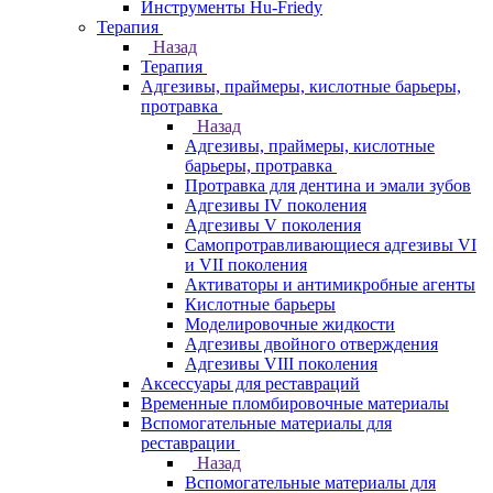
Инструменты Hu-Friedy
Терапия
Назад
Терапия
Адгезивы, праймеры, кислотные барьеры,
протравка
Назад
Адгезивы, праймеры, кислотные
барьеры, протравка
Протравка для дентина и эмали зубов
Адгезивы IV поколения
Адгезивы V поколения
Самопротравливающиеся адгезивы VI
и VII поколения
Активаторы и антимикробные агенты
Кислотные барьеры
Моделировочные жидкости
Адгезивы двойного отверждения
Адгезивы VIII поколения
Аксессуары для реставраций
Временные пломбировочные материалы
Вспомогательные материалы для
реставрации
Назад
Вспомогательные материалы для