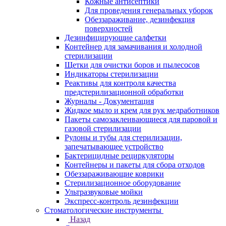
Кожные антисептики
Для проведения генеральных уборок
Обеззараживание, дезинфекция
поверхностей
Дезинфицирующие салфетки
Контейнер для замачивания и холодной
стерилизации
Щетки для очистки боров и пылесосов
Индикаторы стерилизации
Реактивы для контроля качества
предстерилизационной обработки
Журналы - Документация
Жидкое мыло и крем для рук медработников
Пакеты самозаклеивающиеся для паровой и
газовой стерилизации
Рулоны и тубы для стерилизации,
запечатывающее устройство
Бактерицидные рециркуляторы
Контейнеры и пакеты для сбора отходов
Обеззараживающие коврики
Стерилизационное оборудование
Ультразвуковые мойки
Экспресс-контроль дезинфекции
Стоматологические инструменты
Назад