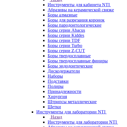
Инструменты для кабинета NTI
Абразивы на керамической связке
Боры алмазные
Боры для разрезания коронок
Боры пародонтологические
Боры серии Abacus
Боры серии Kiddes
Боры серии TDF
Боры серии Turbo
Боры серии Z-CUT
Боры твердосплавные
Боры твердосплавные финиры
Боры эндодонтические
Дискодержатели
Наборы
Подставки
Полиры
Принадлежности
Хирургия
Штрипсы металлические
Щетки
Инструменты для лаборатории NTI
Назад
Инструменты для лаборатории NTI