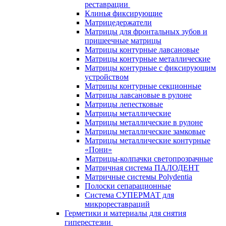
реставрации
Клинья фиксирующие
Матрицедержатели
Матрицы для фронтальных зубов и
пришеечные матрицы
Матрицы контурные лавсановые
Матрицы контурные металлические
Матрицы контурные с фиксирующим
устройством
Матрицы контурные секционные
Матрицы лавсановые в рулоне
Матрицы лепестковые
Матрицы металлические
Матрицы металлические в рулоне
Матрицы металлические замковые
Матрицы металлические контурные
«Пони»
Матрицы-колпачки светопрозрачные
Матричная система ПАЛОДЕНТ
Матричные системы Polydentia
Полоски сепарационные
Система СУПЕРМАТ для
микрореставраций
Герметики и материалы для снятия
гиперестезии