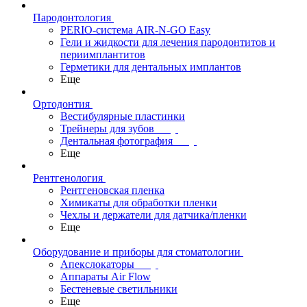
Пародонтология
PERIO-система AIR-N-GO Easy
Гели и жидкости для лечения пародонтитов и
периимплантитов
Герметики для дентальных имплантов
Еще
Ортодонтия
Вестибулярные пластинки
Трейнеры для зубов
Дентальная фотография
Еще
Рентгенология
Рентгеновская пленка
Химикаты для обработки пленки
Чехлы и держатели для датчика/пленки
Еще
Оборудование и приборы для стоматологии
Апекслокаторы
Аппараты Air Flow
Бестеневые светильники
Еще