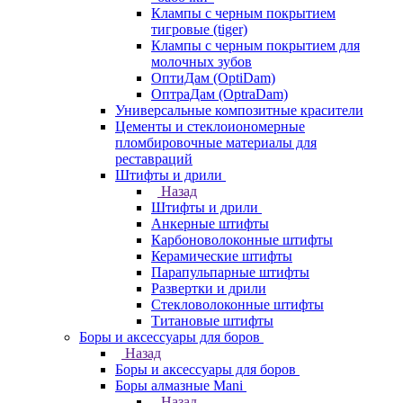
Клампы с черным покрытием
тигровые (tiger)
Клампы с черным покрытием для
молочных зубов
ОптиДам (OptiDam)
ОптраДам (OptraDam)
Универсальные композитные красители
Цементы и стеклоиономерные
пломбировочные материалы для
реставраций
Штифты и дрили
Назад
Штифты и дрили
Анкерные штифты
Карбоноволоконные штифты
Керамические штифты
Парапульпарные штифты
Развертки и дрили
Стекловолоконные штифты
Титановые штифты
Боры и аксессуары для боров
Назад
Боры и аксессуары для боров
Боры алмазные Mani
Назад