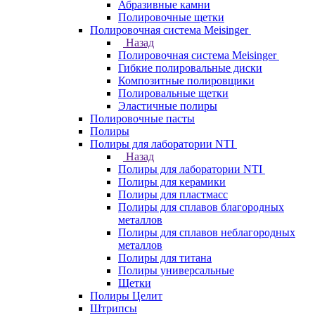
Абразивные камни
Полировочные щетки
Полировочная система Meisinger
Назад
Полировочная система Meisinger
Гибкие полировальные диски
Композитные полировщики
Полировальные щетки
Эластичные полиры
Полировочные пасты
Полиры
Полиры для лаборатории NTI
Назад
Полиры для лаборатории NTI
Полиры для керамики
Полиры для пластмасс
Полиры для сплавов благородных
металлов
Полиры для сплавов неблагородных
металлов
Полиры для титана
Полиры универсальные
Щетки
Полиры Целит
Штрипсы