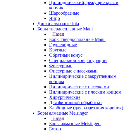
Цилиндрический, режущие края и
кончик
Шарообразные
Яйцо
Диски алмазные Jota
Боры твердосплавные Mani
Назад
Боры твердосплавные Mani
Грушевидные
Круглые
Обратный конус
Специальной конфигурации
Фиссурные
Фиссурные с насечками
Цилиндрические с закругленным
концом
Цилиндрические с насечками
Цилиндрические с плоским концом
Хирургические
Для финишной обработки
Карбидные (для разрезания коронок)
Боры алмазные Meisinger
Назад
Боры алмазные Meisinger
Бутон