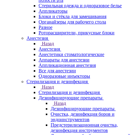
полости рта
Стерильная одежда и одноразовое белье
Аппликаторы
Блоки и стёкла для замешивания
Органайзеры для рабочего стола
Разное
Роторасширители, прикусные блоки
Анестезия
Назад
Анестезия
Анестетики стоматологические
Аппараты для анестезии
Аппликационная анестезия
Все для анестезии
Одноразовые инъекторы
Стерилизация и дезинфекция
Назад
Стерилизация и дезинфекция
Дезинфицирующие препараты
Назад
Дезинфицирующие препараты
Очистка, дезинфекция боров и
эндоинструментов
Предстерилизационная очистка,
дезинфекция инструментов