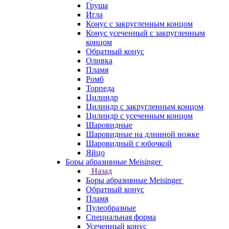
Груша
Игла
Конус c закругленным концом
Конус усеченный c закругленным
концом
Обратный конус
Оливка
Пламя
Ромб
Торпеда
Цилиндр
Цилиндр с закругленным концом
Цилиндр с усеченным концом
Шаровидные
Шаровидные на длинной ножке
Шаровидный с юбочкой
Яйцо
Боры абразивные Meisinger
Назад
Боры абразивные Meisinger
Обратный конус
Пламя
Пулеобразные
Специальная форма
Усеченный конус