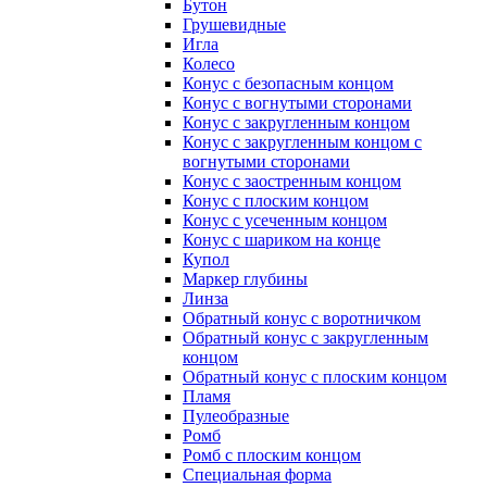
Бутон
Грушевидные
Игла
Колесо
Конус с безопасным концом
Конус с вогнутыми сторонами
Конус с закругленным концом
Конус с закругленным концом с
вогнутыми сторонами
Конус с заостренным концом
Конус с плоским концом
Конус с усеченным концом
Конус с шариком на конце
Купол
Маркер глубины
Линза
Обратный конус с воротничком
Обратный конус с закругленным
концом
Обратный конус с плоским концом
Пламя
Пулеобразные
Ромб
Ромб с плоским концом
Специальная форма