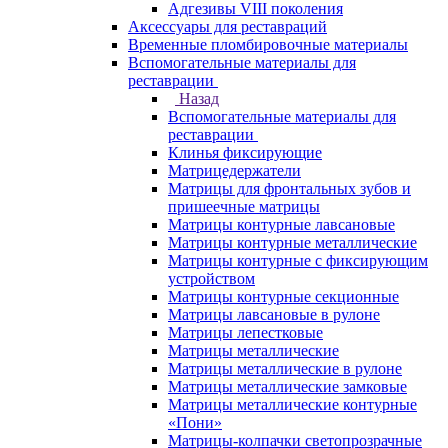
Адгезивы VIII поколения
Аксессуары для реставраций
Временные пломбировочные материалы
Вспомогательные материалы для
реставрации
Назад
Вспомогательные материалы для
реставрации
Клинья фиксирующие
Матрицедержатели
Матрицы для фронтальных зубов и
пришеечные матрицы
Матрицы контурные лавсановые
Матрицы контурные металлические
Матрицы контурные с фиксирующим
устройством
Матрицы контурные секционные
Матрицы лавсановые в рулоне
Матрицы лепестковые
Матрицы металлические
Матрицы металлические в рулоне
Матрицы металлические замковые
Матрицы металлические контурные
«Пони»
Матрицы-колпачки светопрозрачные