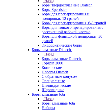
Назад
Боры твердосплавные Diatech
Боры Speedster
Боры для препарирования и
полировки, 12 граней
Боры для препарирования, 6-8 граней
Боры для тонкого препарирования с
рассеченной рабочей частью
Боры для финишной полировки, 30
граней
Эндодонтические боры
Боры алмазные Diatech
Назад
Боры алмазные Diatech
Topspin 2000
Конические
Наборы Diatech
С обратным конусом
Специальные
Цилиндрические
Шаровидные
Боры алмазные Jota
Назад
Боры алмазные Jota
Наборы