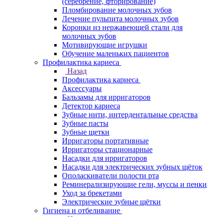
(серебрение, фторирование)
Пломбирование молочных зубов
Лечение пульпита молочных зубов
Коронки из нержавеющей стали для
молочных зубов
Мотивирующие игрушки
Обучение маленьких пациентов
Профилактика кариеса
Назад
Профилактика кариеса
Аксессуары
Бальзамы для ирригаторов
Детектор кариеса
Зубные нити, интердентальные средства
Зубные пасты
Зубные щетки
Ирригаторы портативные
Ирригаторы стационарные
Насадки для ирригаторов
Насадки для электрических зубных щёток
Ополаскиватели полости рта
Реминерализирующие гели, муссы и пенки
Уход за брекетами
Электрические зубные щётки
Гигиена и отбеливание