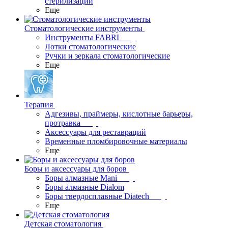
стерилизации
Еще
Стоматологические инструменты
Инструменты FABRI
Лотки стоматологические
Ручки и зеркала стоматологические
Еще
Терапия
Адгезивы, праймеры, кислотные барьеры,
протравка
Аксессуары для реставраций
Временные пломбировочные материалы
Еще
Боры и аксессуары для боров
Боры алмазные Mani
Боры алмазные Dialom
Боры твердосплавные Diatech
Еще
Детская стоматология