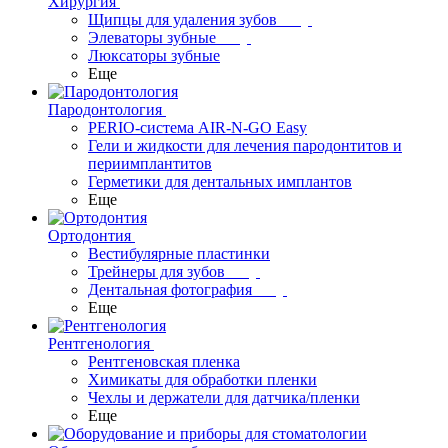
Хирургия
Щипцы для удаления зубов
Элеваторы зубные
Люксаторы зубные
Еще
Пародонтология
PERIO-система AIR-N-GO Easy
Гели и жидкости для лечения пародонтитов и
периимплантитов
Герметики для дентальных имплантов
Еще
Ортодонтия
Вестибулярные пластинки
Трейнеры для зубов
Дентальная фотография
Еще
Рентгенология
Рентгеновская пленка
Химикаты для обработки пленки
Чехлы и держатели для датчика/пленки
Еще