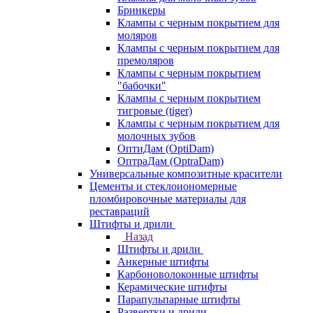
Бринкеры
Клампы с черным покрытием для
моляров
Клампы с черным покрытием для
премоляров
Клампы с черным покрытием
"бабочки"
Клампы с черным покрытием
тигровые (tiger)
Клампы с черным покрытием для
молочных зубов
ОптиДам (OptiDam)
ОптраДам (OptraDam)
Универсальные композитные красители
Цементы и стеклоиономерные
пломбировочные материалы для
реставраций
Штифты и дрили
Назад
Штифты и дрили
Анкерные штифты
Карбоноволоконные штифты
Керамические штифты
Парапульпарные штифты
Развертки и дрили