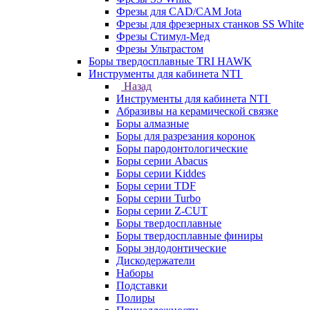
Фрезы для CAD/CAM Jota
Фрезы для фрезерных станков SS White
Фрезы Стимул-Мед
Фрезы Ультрастом
Боры твердосплавные TRI HAWK
Инструменты для кабинета NTI
Назад
Инструменты для кабинета NTI
Абразивы на керамической связке
Боры алмазные
Боры для разрезания коронок
Боры пародонтологические
Боры серии Abacus
Боры серии Kiddes
Боры серии TDF
Боры серии Turbo
Боры серии Z-CUT
Боры твердосплавные
Боры твердосплавные финиры
Боры эндодонтические
Дискодержатели
Наборы
Подставки
Полиры