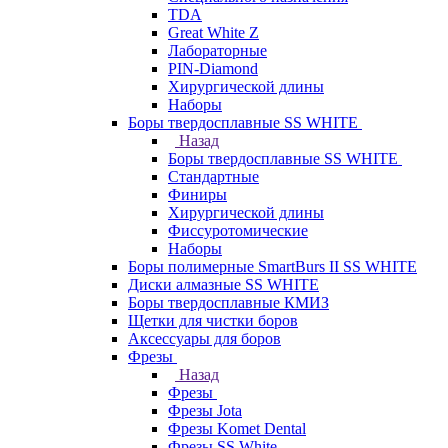
TDA
Great White Z
Лабораторные
PIN-Diamond
Хирургической длины
Наборы
Боры твердосплавные SS WHITE
Назад
Боры твердосплавные SS WHITE
Стандартные
Финиры
Хирургической длины
Фиссуротомические
Наборы
Боры полимерные SmartBurs II SS WHITE
Диски алмазные SS WHITE
Боры твердосплавные КМИЗ
Щетки для чистки боров
Аксессуары для боров
Фрезы
Назад
Фрезы
Фрезы Jota
Фрезы Komet Dental
Фрезы SS White