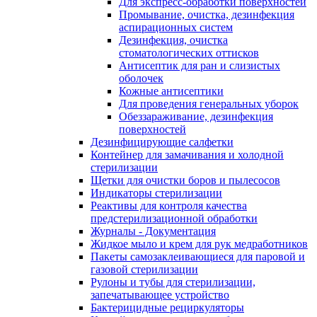
Для экспресс-обработки поверхностей
Промывание, очистка, дезинфекция
аспирационных систем
Дезинфекция, очистка
стоматологических оттисков
Антисептик для ран и слизистых
оболочек
Кожные антисептики
Для проведения генеральных уборок
Обеззараживание, дезинфекция
поверхностей
Дезинфицирующие салфетки
Контейнер для замачивания и холодной
стерилизации
Щетки для очистки боров и пылесосов
Индикаторы стерилизации
Реактивы для контроля качества
предстерилизационной обработки
Журналы - Документация
Жидкое мыло и крем для рук медработников
Пакеты самозаклеивающиеся для паровой и
газовой стерилизации
Рулоны и тубы для стерилизации,
запечатывающее устройство
Бактерицидные рециркуляторы