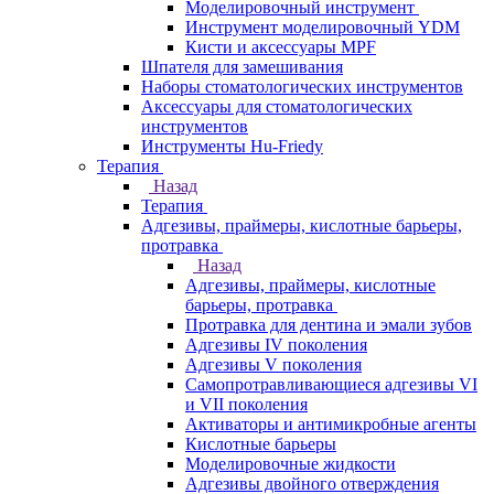
Моделировочный инструмент
Инструмент моделировочный YDM
Кисти и аксессуары MPF
Шпателя для замешивания
Наборы стоматологических инструментов
Аксессуары для стоматологических
инструментов
Инструменты Hu-Friedy
Терапия
Назад
Терапия
Адгезивы, праймеры, кислотные барьеры,
протравка
Назад
Адгезивы, праймеры, кислотные
барьеры, протравка
Протравка для дентина и эмали зубов
Адгезивы IV поколения
Адгезивы V поколения
Самопротравливающиеся адгезивы VI
и VII поколения
Активаторы и антимикробные агенты
Кислотные барьеры
Моделировочные жидкости
Адгезивы двойного отверждения