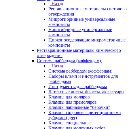
Назад
Реставрационные материалы светового
отверждения
Микрогибридные универсальные
композиты
Наногибридные универсальные
композиты
Цирконосодержащие микроматричные
композиты
Реставрационные материалы химического
отверждения
Система раббердам (коффердам)
Назад
Система раббердам (коффердам)
Наборы кламп и инструментов для
раббердама
Инструменты для раббердама
Латексные листы, флоссы, аксессуары
Клампы для моляров
Клампы для премоляров
Клампы лабиальные "бабочки"
Клампы тигровые с ретенционными
зубцами (tiger)
Клампы специальные
Клампы для молочных зубов