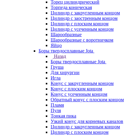
Торец цилиндрический
Торпеда коническая
Цилиндр с закругленным концом
Цилиндр с заостренным концом
Цилиндр с плоским концом
Цилиндр с усеченным концом
Шарообразные
Шарообразные с воротничком
Яйцо
Боры твердосплавные Jota
Назад
Боры твердосплавные Jota
Груша
Для хирургии
Игла
Конус с закругленным концом
Конус с плоским концом
Конус с усеченным концом
Обратный конус с плоским концом
Пламя
Пуля
Тонкая пика
Узкий конус для корневых каналов
Цилиндр с закругленным концом
Цилиндр с плоским концом