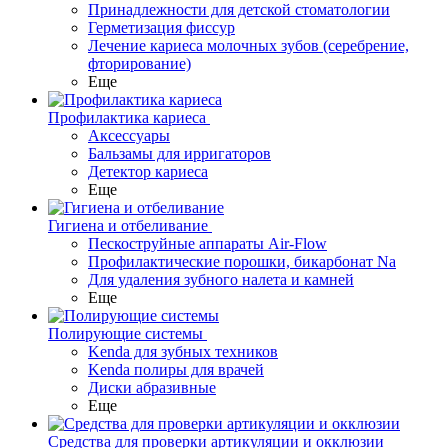
Принадлежности для детской стоматологии
Герметизация фиссур
Лечение кариеса молочных зубов (серебрение,
фторирование)
Еще
Профилактика кариеса
Аксессуары
Бальзамы для ирригаторов
Детектор кариеса
Еще
Гигиена и отбеливание
Пескоструйные аппараты Air-Flow
Профилактические порошки, бикарбонат Na
Для удаления зубного налета и камней
Еще
Полирующие системы
Kenda для зубных техников
Kenda полиры для врачей
Диски абразивные
Еще
Средства для проверки артикуляции и окклюзии