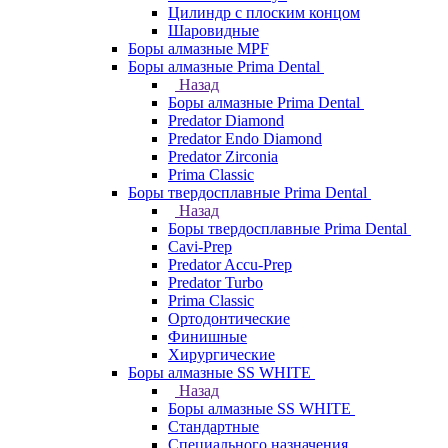
Цилиндр с плоским концом
Шаровидные
Боры алмазные MPF
Боры алмазные Prima Dental
Назад
Боры алмазные Prima Dental
Predator Diamond
Predator Endo Diamond
Predator Zirconia
Prima Classic
Боры твердосплавные Prima Dental
Назад
Боры твердосплавные Prima Dental
Cavi-Prep
Predator Accu-Prep
Predator Turbo
Prima Classic
Ортодонтические
Финишные
Хирургические
Боры алмазные SS WHITE
Назад
Боры алмазные SS WHITE
Стандартные
Специального назначения