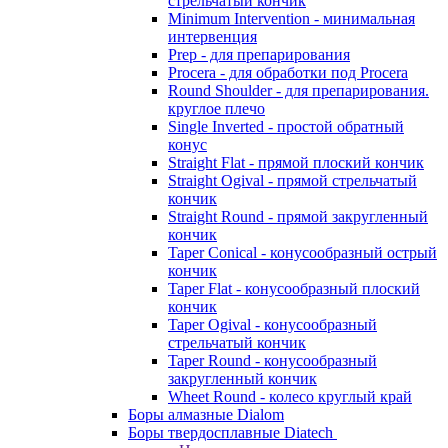
стрельчатый кончик
Minimum Intervention - минимальная
интервенция
Prep - для препарирования
Procera - для обработки под Procera
Round Shoulder - для препарирования.
круглое плечо
Single Inverted - простой обратный
конус
Straight Flat - прямой плоский кончик
Straight Ogival - прямой стрельчатый
кончик
Straight Round - прямой закругленный
кончик
Taper Conical - конусообразный острый
кончик
Taper Flat - конусообразный плоский
кончик
Taper Ogival - конусообразный
стрельчатый кончик
Taper Round - конусообразный
закругленный кончик
Wheet Round - колесо круглый край
Боры алмазные Dialom
Боры твердосплавные Diatech