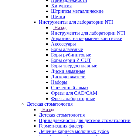
Принадлежности
Хирургия
Штрипсы металлические
Щетки
Инструменты для лаборатории NTI
Назад
Инструменты для лаборатории NTI
Абразивы на керамической связке
Аксессуары
Боры алмазные
Боры рубинитовые
Боры серии Z-CUT
Боры твердосплавные
Диски алмазные
Дискодержатели
Наборы
Спеченный алмаз
Фрезы для CAD/CAM
Фрезы лабораторные
Детская стоматология
Назад
Детская стоматология
Принадлежности для детской стоматологии
Герметизация фиссур
Лечение кариеса молочных зубов