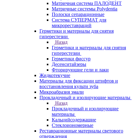
Матричная система ПАЛОДЕНТ
Матричные системы Polydentia
Полоски сепарационные
Система СУПЕРМАТ для
микрореставраций
Герметики и материалы для снятия
гиперестезии
Назад
Герметики и материалы для снятия
гиперестезии
Герметики фиссур
Десенситайзеры
Фторирующие гели и лаки
Жидкотекучие
Материалы для фиксации штифтов и
восстановления культи зуба
Микроабразия эмали
Прокладочный и изолирующие материалы
Назад
Прокладочный и изолирующие
материалы
Кальцийсодержащие
Стеклоиономерные
Реставрационные материалы светового
отверждения