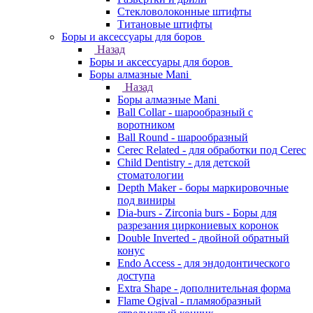
Стекловолоконные штифты
Титановые штифты
Боры и аксессуары для боров
Назад
Боры и аксессуары для боров
Боры алмазные Mani
Назад
Боры алмазные Mani
Ball Collar - шарообразный c
воротником
Ball Round - шарообразный
Cerec Related - для обработки под Cerec
Child Dentistry - для детской
стоматологии
Depth Maker - боры маркировочные
под виниры
Dia-burs - Zirconia burs - Боры для
разрезания циркониевых коронок
Double Inverted - двойной обратный
конус
Endo Access - для эндодонтического
доступа
Extra Shape - дополнительная форма
Flame Ogival - пламяобразный