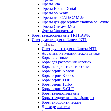
Фрезы Jota
Фрезы Komet Dental
Фрезы SS White
Фрезы для CAD/CAM Jota
Фрезы для фрезерных станков SS White
Фрезы Стимул-Мед
Фрезы Ультрастом
Боры твердосплавные TRI HAWK
Инструменты для кабинета NTI
Назад
Инструменты для кабинета NTI
Абразивы на керамической связке
Боры алмазные
Боры для разрезания коронок
Боры пародонтологические
Боры серии Abacus
Боры серии Kiddes
Боры серии TDF
Боры серии Turbo
Боры серии Z-CUT
Боры твердосплавные
Боры твердосплавные финиры
Боры эндодонтические
Дискодержатели