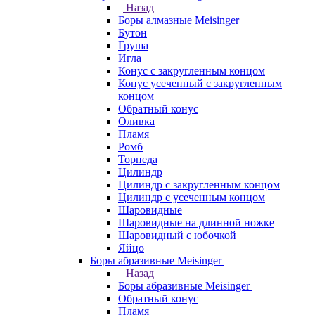
Назад
Боры алмазные Meisinger
Бутон
Груша
Игла
Конус c закругленным концом
Конус усеченный c закругленным
концом
Обратный конус
Оливка
Пламя
Ромб
Торпеда
Цилиндр
Цилиндр с закругленным концом
Цилиндр с усеченным концом
Шаровидные
Шаровидные на длинной ножке
Шаровидный с юбочкой
Яйцо
Боры абразивные Meisinger
Назад
Боры абразивные Meisinger
Обратный конус
Пламя