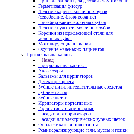
Принадлежности для детской стоматологии
Герметизация фиссур
Лечение кариеса молочных зубов
(серебрение, фторирование)
Пломбирование молочных зубов
Лечение пульпита молочных зубов
Коронки из нержавеющей стали для
молочных зубов
Мотивирующие игрушки
Обучение маленьких пациентов
Профилактика кариеса
Назад
Профилактика кариеса
Аксессуары
Бальзамы для ирригаторов
Детектор кариеса
Зубные нити, интердентальные средства
Зубные пасты
Зубные щетки
Ирригаторы портативные
Ирригаторы стационарные
Насадки для ирригаторов
Насадки для электрических зубных щёток
Ополаскиватели полости рта
Реминерализирующие гели, муссы и пенки