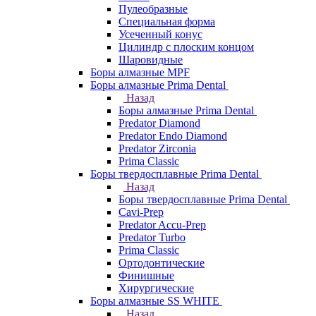
Пулеобразные
Специальная форма
Усеченный конус
Цилиндр с плоским концом
Шаровидные
Боры алмазные MPF
Боры алмазные Prima Dental
Назад
Боры алмазные Prima Dental
Predator Diamond
Predator Endo Diamond
Predator Zirconia
Prima Classic
Боры твердосплавные Prima Dental
Назад
Боры твердосплавные Prima Dental
Cavi-Prep
Predator Accu-Prep
Predator Turbo
Prima Classic
Ортодонтические
Финишные
Хирургические
Боры алмазные SS WHITE
Назад