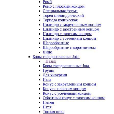
Ромб
Ромб с плоским концом
Специальная форма
Торец цилиндрический
Торпеда коническая
Цилиндр с закругленным концом
Цилиндр с заостренным концом
Цилиндр с плоским концом
Цилиндр с усеченным концом
Шарообразные
Шарообразные с воротничком
Яйцо
Боры твердосплавные Jota
Назад
Боры твердосплавные Jota
Груша
Для хирургии
Игла
Конус с закругленным концом
Конус с плоским концом
Конус с усеченным концом
Обратный конус с плоским концом
Пламя
Пуля
Тонкая пика