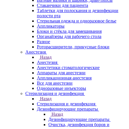
Ватные валики и шарики, драй-типсы
Стаканчики для пациента
Таблетки для полоскания и дезинфекции
полости рта
Стерильная одежда и одноразовое белье
Аппликаторы
Блоки и стёкла для замешивания
Органайзеры для рабочего стола
Разное
Роторасширители, прикусные блоки
Анестезия
Назад
Анестезия
Анестетики стоматологические
Аппараты для анестезии
Аппликационная анестезия
Все для анестезии
Одноразовые инъекторы
Стерилизация и дезинфекция
Назад
Стерилизация и дезинфекция
Дезинфицирующие препараты
Назад
Дезинфицирующие препараты
Очистка, дезинфекция боров и