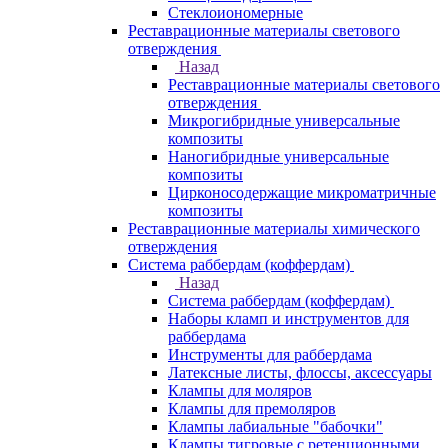
Стеклоиономерные
Реставрационные материалы светового
отверждения
Назад
Реставрационные материалы светового
отверждения
Микрогибридные универсальные
композиты
Наногибридные универсальные
композиты
Цирконосодержащие микроматричные
композиты
Реставрационные материалы химического
отверждения
Система раббердам (коффердам)
Назад
Система раббердам (коффердам)
Наборы кламп и инструментов для
раббердама
Инструменты для раббердама
Латексные листы, флоссы, аксессуары
Клампы для моляров
Клампы для премоляров
Клампы лабиальные "бабочки"
Клампы тигровые с ретенционными