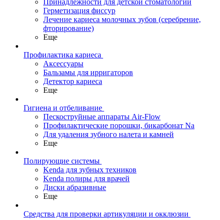
Принадлежности для детской стоматологии
Герметизация фиссур
Лечение кариеса молочных зубов (серебрение,
фторирование)
Еще
Профилактика кариеса
Аксессуары
Бальзамы для ирригаторов
Детектор кариеса
Еще
Гигиена и отбеливание
Пескоструйные аппараты Air-Flow
Профилактические порошки, бикарбонат Na
Для удаления зубного налета и камней
Еще
Полирующие системы
Kenda для зубных техников
Kenda полиры для врачей
Диски абразивные
Еще
Средства для проверки артикуляции и окклюзии