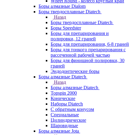
Wheet Round - колесо круглый край
Боры алмазные Dialom
Боры твердосплавные Diatech
Назад
Боры твердосплавные Diatech
Боры Speedster
Боры для препарирования и
полировки, 12 граней
Боры для препарирования, 6-8 граней
Боры для тонкого препарирования с
рассеченной рабочей частью
Боры для финишной полировки, 30
граней
Эндодонтические боры
Боры алмазные Diatech
Назад
Боры алмазные Diatech
Topspin 2000
Конические
Наборы Diatech
С обратным конусом
Специальные
Цилиндрические
Шаровидные
Боры алмазные Jota