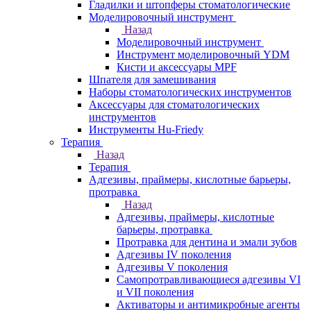
Гладилки и штопферы стоматологические
Моделировочный инструмент
Назад
Моделировочный инструмент
Инструмент моделировочный YDM
Кисти и аксессуары MPF
Шпателя для замешивания
Наборы стоматологических инструментов
Аксессуары для стоматологических
инструментов
Инструменты Hu-Friedy
Терапия
Назад
Терапия
Адгезивы, праймеры, кислотные барьеры,
протравка
Назад
Адгезивы, праймеры, кислотные
барьеры, протравка
Протравка для дентина и эмали зубов
Адгезивы IV поколения
Адгезивы V поколения
Самопротравливающиеся адгезивы VI
и VII поколения
Активаторы и антимикробные агенты