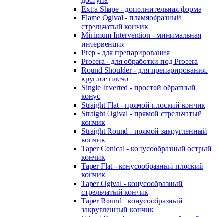
доступа
Extra Shape - дополнительная форма
Flame Ogival - пламяобразный
стрельчатый кончик
Minimum Intervention - минимальная
интервенция
Prep - для препарирования
Procera - для обработки под Procera
Round Shoulder - для препарирования.
круглое плечо
Single Inverted - простой обратный
конус
Straight Flat - прямой плоский кончик
Straight Ogival - прямой стрельчатый
кончик
Straight Round - прямой закругленный
кончик
Taper Conical - конусообразный острый
кончик
Taper Flat - конусообразный плоский
кончик
Taper Ogival - конусообразный
стрельчатый кончик
Taper Round - конусообразный
закругленный кончик