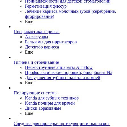
Принадлежности для детской стоматологии
Герметизация фиссур
Лечение кариеса молочных зубов (серебрение,
фторирование)
Еще
Профилактика кариеса
Аксессуары
Бальзамы для ирригаторов
Детектор кариеса
Еще
Гигиена и отбеливание
Пескоструйные аппараты Air-Flow
Профилактические порошки, бикарбонат Na
Для удаления зубного налета и камней
Еще
Полирующие системы
Kenda для зубных техников
Kenda полиры для врачей
Диски абразивные
Еще
Средства для проверки артикуляции и окклюзии