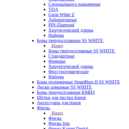
Специального назначения
TDA
Great White Z
Лабораторные
PIN-Diamond
Хирургической длины
Наборы
Боры твердосплавные SS WHITE
Назад
Боры твердосплавные SS WHITE
Стандартные
Финиры
Хирургической длины
Фиссуротомические
Наборы
Боры полимерные SmartBurs II SS WHITE
Диски алмазные SS WHITE
Боры твердосплавные КМИЗ
Щетки для чистки боров
Аксессуары для боров
Фрезы
Назад
Фрезы
Фрезы Jota
Фрезы Komet Dental