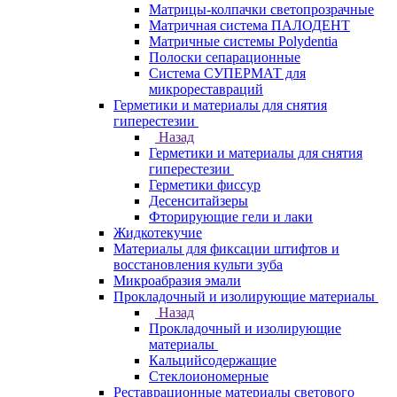
Матрицы-колпачки светопрозрачные
Матричная система ПАЛОДЕНТ
Матричные системы Polydentia
Полоски сепарационные
Система СУПЕРМАТ для
микрореставраций
Герметики и материалы для снятия
гиперестезии
Назад
Герметики и материалы для снятия
гиперестезии
Герметики фиссур
Десенситайзеры
Фторирующие гели и лаки
Жидкотекучие
Материалы для фиксации штифтов и
восстановления культи зуба
Микроабразия эмали
Прокладочный и изолирующие материалы
Назад
Прокладочный и изолирующие
материалы
Кальцийсодержащие
Стеклоиономерные
Реставрационные материалы светового