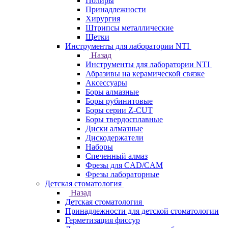
Полиры
Принадлежности
Хирургия
Штрипсы металлические
Щетки
Инструменты для лаборатории NTI
Назад
Инструменты для лаборатории NTI
Абразивы на керамической связке
Аксессуары
Боры алмазные
Боры рубинитовые
Боры серии Z-CUT
Боры твердосплавные
Диски алмазные
Дискодержатели
Наборы
Спеченный алмаз
Фрезы для CAD/CAM
Фрезы лабораторные
Детская стоматология
Назад
Детская стоматология
Принадлежности для детской стоматологии
Герметизация фиссур