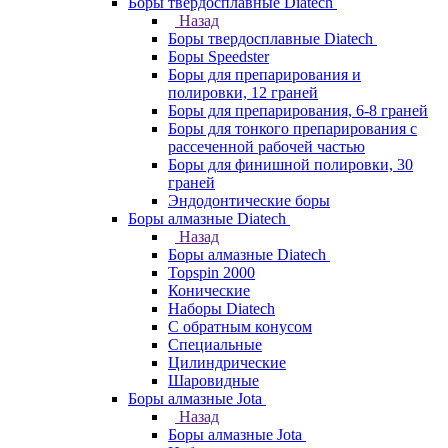
Боры твердосплавные Diatech
Назад
Боры твердосплавные Diatech
Боры Speedster
Боры для препарирования и
полировки, 12 граней
Боры для препарирования, 6-8 граней
Боры для тонкого препарирования с
рассеченной рабочей частью
Боры для финишной полировки, 30
граней
Эндодонтические боры
Боры алмазные Diatech
Назад
Боры алмазные Diatech
Topspin 2000
Конические
Наборы Diatech
С обратным конусом
Специальные
Цилиндрические
Шаровидные
Боры алмазные Jota
Назад
Боры алмазные Jota