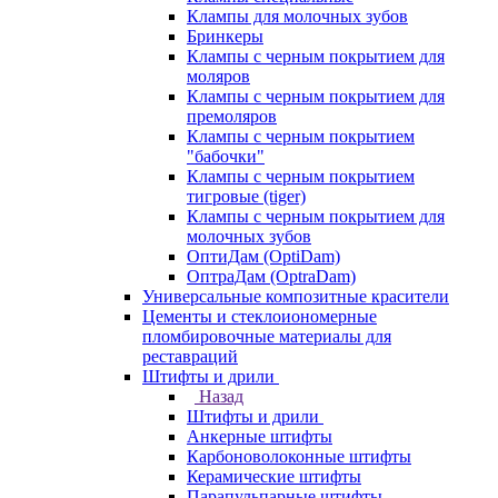
Клампы для молочных зубов
Бринкеры
Клампы с черным покрытием для
моляров
Клампы с черным покрытием для
премоляров
Клампы с черным покрытием
"бабочки"
Клампы с черным покрытием
тигровые (tiger)
Клампы с черным покрытием для
молочных зубов
ОптиДам (OptiDam)
ОптраДам (OptraDam)
Универсальные композитные красители
Цементы и стеклоиономерные
пломбировочные материалы для
реставраций
Штифты и дрили
Назад
Штифты и дрили
Анкерные штифты
Карбоноволоконные штифты
Керамические штифты
Парапульпарные штифты