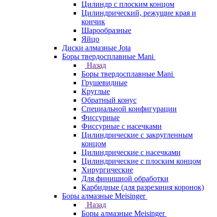
Цилиндр с плоским концом
Цилиндрический, режущие края и
кончик
Шарообразные
Яйцо
Диски алмазные Jota
Боры твердосплавные Mani
Назад
Боры твердосплавные Mani
Грушевидные
Круглые
Обратный конус
Специальной конфигурации
Фиссурные
Фиссурные с насечками
Цилиндрические с закругленным
концом
Цилиндрические с насечками
Цилиндрические с плоским концом
Хирургические
Для финишной обработки
Карбидные (для разрезания коронок)
Боры алмазные Meisinger
Назад
Боры алмазные Meisinger