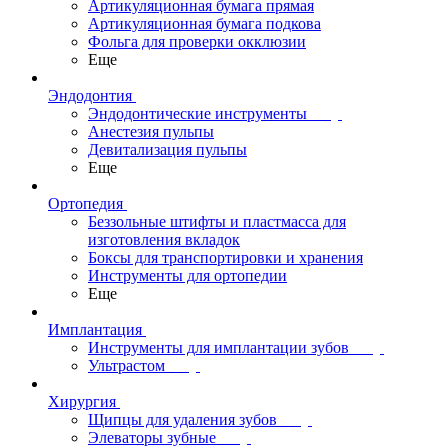
Артикуляционная бумага прямая
Артикуляционная бумага подкова
Фольга для проверки окклюзии
Еще
Эндодонтия
Эндодонтические инструменты
Анестезия пульпы
Девитализация пульпы
Еще
Ортопедия
Беззольные штифты и пластмасса для
изготовления вкладок
Боксы для транспортировки и хранения
Инструменты для ортопедии
Еще
Имплантация
Инструменты для имплантации зубов
Ультрастом
Хирургия
Щипцы для удаления зубов
Элеваторы зубные