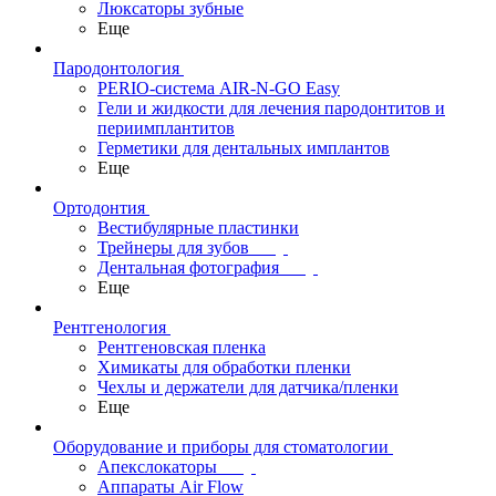
Люксаторы зубные
Еще
Пародонтология
PERIO-система AIR-N-GO Easy
Гели и жидкости для лечения пародонтитов и
периимплантитов
Герметики для дентальных имплантов
Еще
Ортодонтия
Вестибулярные пластинки
Трейнеры для зубов
Дентальная фотография
Еще
Рентгенология
Рентгеновская пленка
Химикаты для обработки пленки
Чехлы и держатели для датчика/пленки
Еще
Оборудование и приборы для стоматологии
Апекслокаторы
Аппараты Air Flow