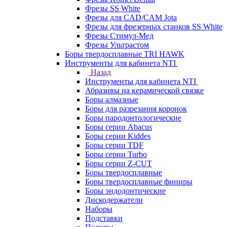
Фрезы SS White
Фрезы для CAD/CAM Jota
Фрезы для фрезерных станков SS White
Фрезы Стимул-Мед
Фрезы Ультрастом
Боры твердосплавные TRI HAWK
Инструменты для кабинета NTI
Назад
Инструменты для кабинета NTI
Абразивы на керамической связке
Боры алмазные
Боры для разрезания коронок
Боры пародонтологические
Боры серии Abacus
Боры серии Kiddes
Боры серии TDF
Боры серии Turbo
Боры серии Z-CUT
Боры твердосплавные
Боры твердосплавные финиры
Боры эндодонтические
Дискодержатели
Наборы
Подставки