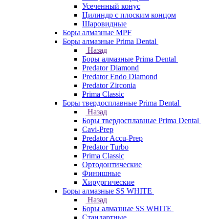
Усеченный конус
Цилиндр с плоским концом
Шаровидные
Боры алмазные MPF
Боры алмазные Prima Dental
Назад
Боры алмазные Prima Dental
Predator Diamond
Predator Endo Diamond
Predator Zirconia
Prima Classic
Боры твердосплавные Prima Dental
Назад
Боры твердосплавные Prima Dental
Cavi-Prep
Predator Accu-Prep
Predator Turbo
Prima Classic
Ортодонтические
Финишные
Хирургические
Боры алмазные SS WHITE
Назад
Боры алмазные SS WHITE
Стандартные