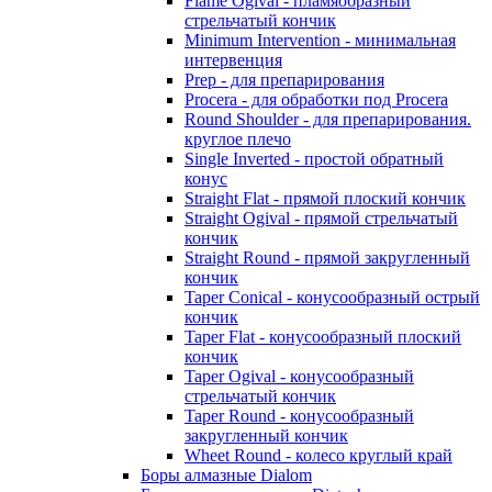
Flame Ogival - пламяобразный
стрельчатый кончик
Minimum Intervention - минимальная
интервенция
Prep - для препарирования
Procera - для обработки под Procera
Round Shoulder - для препарирования.
круглое плечо
Single Inverted - простой обратный
конус
Straight Flat - прямой плоский кончик
Straight Ogival - прямой стрельчатый
кончик
Straight Round - прямой закругленный
кончик
Taper Conical - конусообразный острый
кончик
Taper Flat - конусообразный плоский
кончик
Taper Ogival - конусообразный
стрельчатый кончик
Taper Round - конусообразный
закругленный кончик
Wheet Round - колесо круглый край
Боры алмазные Dialom