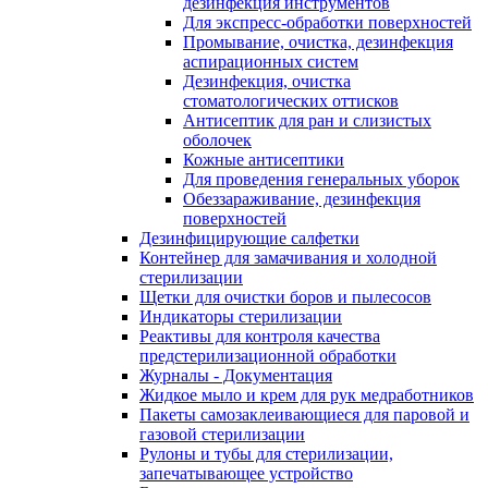
дезинфекция инструментов
Для экспресс-обработки поверхностей
Промывание, очистка, дезинфекция
аспирационных систем
Дезинфекция, очистка
стоматологических оттисков
Антисептик для ран и слизистых
оболочек
Кожные антисептики
Для проведения генеральных уборок
Обеззараживание, дезинфекция
поверхностей
Дезинфицирующие салфетки
Контейнер для замачивания и холодной
стерилизации
Щетки для очистки боров и пылесосов
Индикаторы стерилизации
Реактивы для контроля качества
предстерилизационной обработки
Журналы - Документация
Жидкое мыло и крем для рук медработников
Пакеты самозаклеивающиеся для паровой и
газовой стерилизации
Рулоны и тубы для стерилизации,
запечатывающее устройство