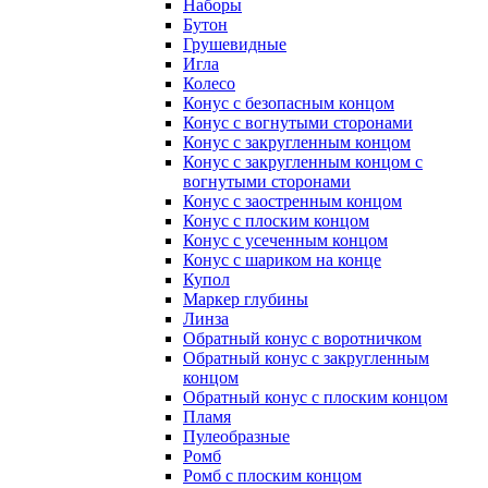
Наборы
Бутон
Грушевидные
Игла
Колесо
Конус с безопасным концом
Конус с вогнутыми сторонами
Конус с закругленным концом
Конус с закругленным концом с
вогнутыми сторонами
Конус с заостренным концом
Конус с плоским концом
Конус с усеченным концом
Конус с шариком на конце
Купол
Маркер глубины
Линза
Обратный конус с воротничком
Обратный конус с закругленным
концом
Обратный конус с плоским концом
Пламя
Пулеобразные
Ромб
Ромб с плоским концом