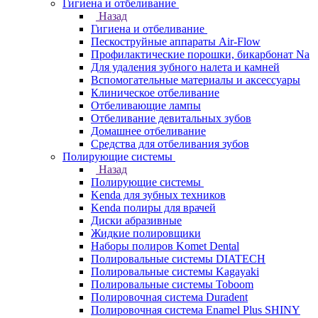
Гигиена и отбеливание
Назад
Гигиена и отбеливание
Пескоструйные аппараты Air-Flow
Профилактические порошки, бикарбонат Na
Для удаления зубного налета и камней
Вспомогательные материалы и аксессуары
Клиническое отбеливание
Отбеливающие лампы
Отбеливание девитальных зубов
Домашнее отбеливание
Средства для отбеливания зубов
Полирующие системы
Назад
Полирующие системы
Kenda для зубных техников
Kenda полиры для врачей
Диски абразивные
Жидкие полировщики
Наборы полиров Komet Dental
Полировальные системы DIATECH
Полировальные системы Kagayaki
Полировальные системы Toboom
Полировочная система Duradent
Полировочная система Enamel Plus SHINY