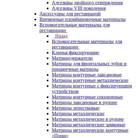
Адгезивы двойного отверждения
Адгезивы VIII поколения
Аксессуары для реставраций
Временные пломбировочные материалы
Вспомогательные материалы для
реставрации
Назад
Вспомогательные материалы для
реставрации
Клинья фиксирующие
Матрицедержатели
Матрицы для фронтальных зубов и
пришеечные матрицы
Матрицы контурные лавсановые
Матрицы контурные металлические
Матрицы контурные с фиксирующим
устройством
Матрицы контурные секционные
Матрицы лавсановые в рулоне
Матрицы лепестковые
Матрицы металлические
Матрицы металлические в рулоне
Матрицы металлические замковые
Матрицы металлические контурные
«Пони»