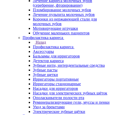
Лечение кариеса молочных зубов
(серебрение, фторирование)
Пломбирование молочных зубов
Лечение пульпита молочных зубов
Коронки из нержавеющей стали для
молочных зубов
Мотивирующие игрушки
Обучение маленьких пациентов
Профилактика кариеса
Назад
Профилактика кариеса
Аксессуары
Бальзамы для ирригаторов
Детектор кариеса
Зубные нити, интердентальные средства
Зубные пасты
Зубные щетки
Ирригаторы портативные
Ирригаторы стационарные
Насадки для ирригаторов
Насадки для электрических зубных щёток
Ополаскиватели полости рта
Реминерализирующие гели, муссы и пенки
Уход за брекетами
Электрические зубные щётки