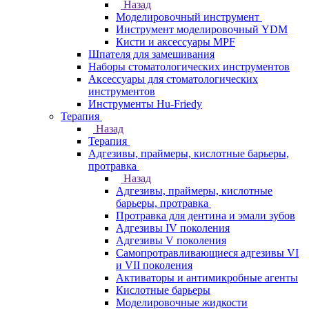
Назад
Моделировочный инструмент
Инструмент моделировочный YDM
Кисти и аксессуары MPF
Шпателя для замешивания
Наборы стоматологических инструментов
Аксессуары для стоматологических
инструментов
Инструменты Hu-Friedy
Терапия
Назад
Терапия
Адгезивы, праймеры, кислотные барьеры,
протравка
Назад
Адгезивы, праймеры, кислотные
барьеры, протравка
Протравка для дентина и эмали зубов
Адгезивы IV поколения
Адгезивы V поколения
Самопротравливающиеся адгезивы VI
и VII поколения
Активаторы и антимикробные агенты
Кислотные барьеры
Моделировочные жидкости