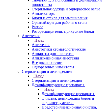
Таблетки для полоскания и дезинфекции
полости рта
Стерильная одежда и одноразовое белье
Аппликаторы
Блоки и стёкла для замешивания
Органайзеры для рабочего стола
Разное
Роторасширители, прикусные блоки
Анестезия
Назад
Анестезия
Анестетики стоматологические
Аппараты для анестезии
Аппликационная анестезия
Все для анестезии
Одноразовые инъекторы
Стерилизация и дезинфекция
Назад
Стерилизация и дезинфекция
Дезинфицирующие препараты
Назад
Дезинфицирующие препараты
Очистка, дезинфекция боров и
эндоинструментов
Предстерилизационная очистка,