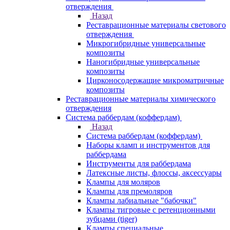
отверждения
Назад
Реставрационные материалы светового
отверждения
Микрогибридные универсальные
композиты
Наногибридные универсальные
композиты
Цирконосодержащие микроматричные
композиты
Реставрационные материалы химического
отверждения
Система раббердам (коффердам)
Назад
Система раббердам (коффердам)
Наборы кламп и инструментов для
раббердама
Инструменты для раббердама
Латексные листы, флоссы, аксессуары
Клампы для моляров
Клампы для премоляров
Клампы лабиальные "бабочки"
Клампы тигровые с ретенционными
зубцами (tiger)
Клампы специальные