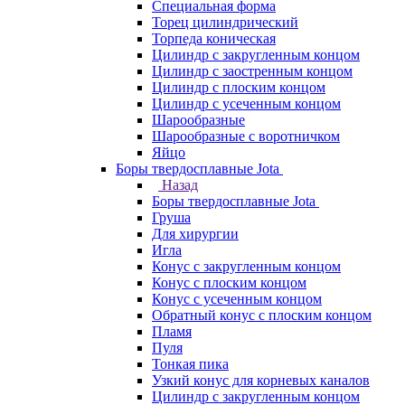
Специальная форма
Торец цилиндрический
Торпеда коническая
Цилиндр с закругленным концом
Цилиндр с заостренным концом
Цилиндр с плоским концом
Цилиндр с усеченным концом
Шарообразные
Шарообразные с воротничком
Яйцо
Боры твердосплавные Jota
Назад
Боры твердосплавные Jota
Груша
Для хирургии
Игла
Конус с закругленным концом
Конус с плоским концом
Конус с усеченным концом
Обратный конус с плоским концом
Пламя
Пуля
Тонкая пика
Узкий конус для корневых каналов
Цилиндр с закругленным концом