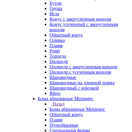
Бутон
Груша
Игла
Конус c закругленным концом
Конус усеченный c закругленным
концом
Обратный конус
Оливка
Пламя
Ромб
Торпеда
Цилиндр
Цилиндр с закругленным концом
Цилиндр с усеченным концом
Шаровидные
Шаровидные на длинной ножке
Шаровидный с юбочкой
Яйцо
Боры абразивные Meisinger
Назад
Боры абразивные Meisinger
Обратный конус
Пламя
Пулеобразные
Специальная форма