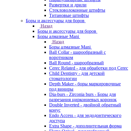
Развертки и дрили
Стекловолоконные штифты
Титановые штифты
Боры и аксессуары для боров
Назад
Боры и аксессуары для боров
Боры алмазные Mani
Назад
Боры алмазные Mani
Ball Collar - шарообразный c
воротником
Ball Round - шарообразный
Cerec Related - для обработки под Cerec
Child Dentistry - для детской
стоматологии
Depth Maker - боры маркировочные
под виниры
Dia-burs - Zirconia burs - Боры для
разрезания циркониевых коронок
Double Inverted - двойной обратный
конус
Endo Access - для эндодонтического
доступа
Extra Shape - дополнительная форма