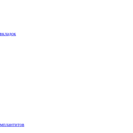
 вкладок
имплантитов