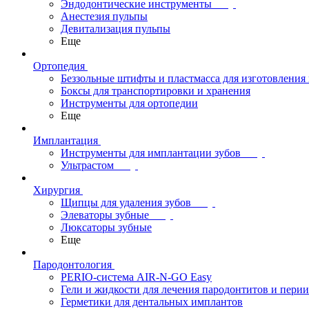
Эндодонтические инструменты
Анестезия пульпы
Девитализация пульпы
Еще
Ортопедия
Беззольные штифты и пластмасса для изготовления
Боксы для транспортировки и хранения
Инструменты для ортопедии
Еще
Имплантация
Инструменты для имплантации зубов
Ультрастом
Хирургия
Щипцы для удаления зубов
Элеваторы зубные
Люксаторы зубные
Еще
Пародонтология
PERIO-система AIR-N-GO Easy
Гели и жидкости для лечения пародонтитов и пери
Герметики для дентальных имплантов