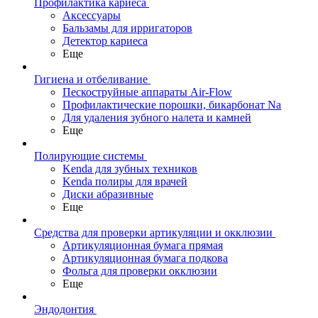
Профилактика кариеса
Аксессуары
Бальзамы для ирригаторов
Детектор кариеса
Еще
Гигиена и отбеливание
Пескоструйные аппараты Air-Flow
Профилактические порошки, бикарбонат Na
Для удаления зубного налета и камней
Еще
Полирующие системы
Kenda для зубных техников
Kenda полиры для врачей
Диски абразивные
Еще
Средства для проверки артикуляции и окклюзии
Артикуляционная бумага прямая
Артикуляционная бумага подкова
Фольга для проверки окклюзии
Еще
Эндодонтия