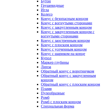
Бутон
Грушевидные
Игла
Колесо
Конус с безопасным концом
Конус с вогнутыми сторонами
Конус с закругленным концом
Конус с закругленным концом с
вогнутыми сторонами
Конус с заостренным концом
Конус с плоским концом
Конус с усеченным концом
Конус с шариком на конце
Купол
Маркер глубины
Линза
Обратный конус с воротничком
Обратный конус с закругленным
концом
Обратный конус с плоским концом
Пламя
Пулеобразные
Ромб
Ромб с плоским концом
Специальная форма