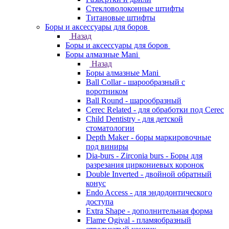
Стекловолоконные штифты
Титановые штифты
Боры и аксессуары для боров
Назад
Боры и аксессуары для боров
Боры алмазные Mani
Назад
Боры алмазные Mani
Ball Collar - шарообразный c
воротником
Ball Round - шарообразный
Cerec Related - для обработки под Cerec
Child Dentistry - для детской
стоматологии
Depth Maker - боры маркировочные
под виниры
Dia-burs - Zirconia burs - Боры для
разрезания циркониевых коронок
Double Inverted - двойной обратный
конус
Endo Access - для эндодонтического
доступа
Extra Shape - дополнительная форма
Flame Ogival - пламяобразный