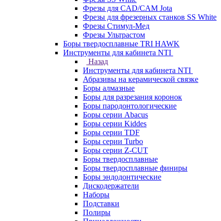
Фрезы для CAD/CAM Jota
Фрезы для фрезерных станков SS White
Фрезы Стимул-Мед
Фрезы Ультрастом
Боры твердосплавные TRI HAWK
Инструменты для кабинета NTI
Назад
Инструменты для кабинета NTI
Абразивы на керамической связке
Боры алмазные
Боры для разрезания коронок
Боры пародонтологические
Боры серии Abacus
Боры серии Kiddes
Боры серии TDF
Боры серии Turbo
Боры серии Z-CUT
Боры твердосплавные
Боры твердосплавные финиры
Боры эндодонтические
Дискодержатели
Наборы
Подставки
Полиры