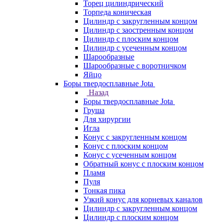
Торец цилиндрический
Торпеда коническая
Цилиндр с закругленным концом
Цилиндр с заостренным концом
Цилиндр с плоским концом
Цилиндр с усеченным концом
Шарообразные
Шарообразные с воротничком
Яйцо
Боры твердосплавные Jota
Назад
Боры твердосплавные Jota
Груша
Для хирургии
Игла
Конус с закругленным концом
Конус с плоским концом
Конус с усеченным концом
Обратный конус с плоским концом
Пламя
Пуля
Тонкая пика
Узкий конус для корневых каналов
Цилиндр с закругленным концом
Цилиндр с плоским концом