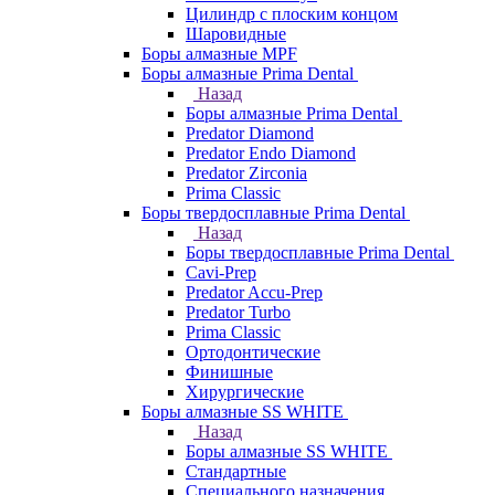
Цилиндр с плоским концом
Шаровидные
Боры алмазные MPF
Боры алмазные Prima Dental
Назад
Боры алмазные Prima Dental
Predator Diamond
Predator Endo Diamond
Predator Zirconia
Prima Classic
Боры твердосплавные Prima Dental
Назад
Боры твердосплавные Prima Dental
Cavi-Prep
Predator Accu-Prep
Predator Turbo
Prima Classic
Ортодонтические
Финишные
Хирургические
Боры алмазные SS WHITE
Назад
Боры алмазные SS WHITE
Стандартные
Специального назначения