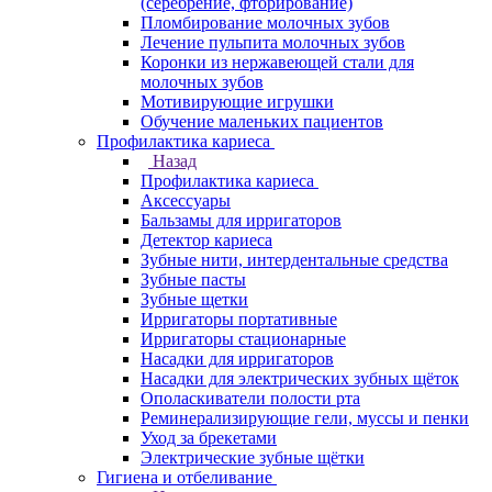
(серебрение, фторирование)
Пломбирование молочных зубов
Лечение пульпита молочных зубов
Коронки из нержавеющей стали для
молочных зубов
Мотивирующие игрушки
Обучение маленьких пациентов
Профилактика кариеса
Назад
Профилактика кариеса
Аксессуары
Бальзамы для ирригаторов
Детектор кариеса
Зубные нити, интердентальные средства
Зубные пасты
Зубные щетки
Ирригаторы портативные
Ирригаторы стационарные
Насадки для ирригаторов
Насадки для электрических зубных щёток
Ополаскиватели полости рта
Реминерализирующие гели, муссы и пенки
Уход за брекетами
Электрические зубные щётки
Гигиена и отбеливание