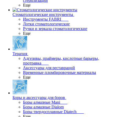
стерилизации
Еще
Стоматологические инструменты
Инструменты FABRI
Лотки стоматологические
Ручки и зеркала стоматологические
Еще
Терапия
Адгезивы, праймеры, кислотные барьеры,
протравка
Аксессуары для реставраций
Временные пломбировочные материалы
Еще
Боры и аксессуары для боров
Боры алмазные Mani
Боры алмазные Dialom
Боры твердосплавные Diatech
Еще