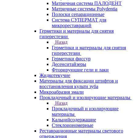
Матричная система ПАЛОДЕНТ
Матричные системы Polydentia
Полоски сепарационные
Система СУПЕРМАТ для
микрореставраций
Герметики и материалы для снятия
гиперестезии
Назад
Герметики и материалы для снятия
гиперестезии
Герметики фиссур
Десенситайзеры
Фторирующие гели и лаки
Жидкотекучие
Материалы для фиксации штифтов и
восстановления культи зуба
Микроабразия эмали
Прокладочный и изолирующие материалы
Назад
Прокладочный и изолирующие
материалы
Кальцийсодержащие
Стеклоиономерные
Реставрационные материалы светового
отверждения