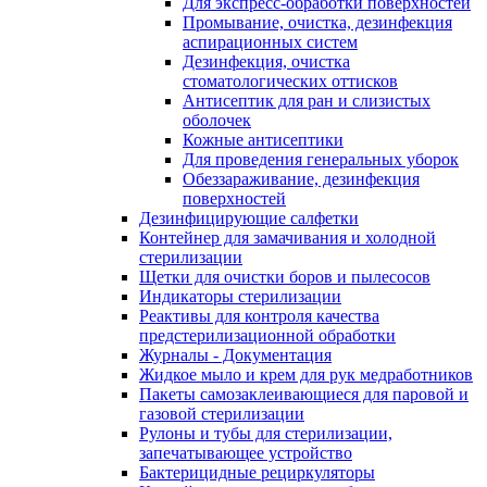
Для экспресс-обработки поверхностей
Промывание, очистка, дезинфекция
аспирационных систем
Дезинфекция, очистка
стоматологических оттисков
Антисептик для ран и слизистых
оболочек
Кожные антисептики
Для проведения генеральных уборок
Обеззараживание, дезинфекция
поверхностей
Дезинфицирующие салфетки
Контейнер для замачивания и холодной
стерилизации
Щетки для очистки боров и пылесосов
Индикаторы стерилизации
Реактивы для контроля качества
предстерилизационной обработки
Журналы - Документация
Жидкое мыло и крем для рук медработников
Пакеты самозаклеивающиеся для паровой и
газовой стерилизации
Рулоны и тубы для стерилизации,
запечатывающее устройство
Бактерицидные рециркуляторы