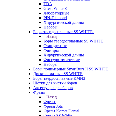
TDA
Great White Z
Лабораторные
PIN-Diamond
Хирургической длины
Наборы
Боры твердосплавные SS WHITE
Назад
Боры твердосплавные SS WHITE
Стандартные
Финиры
Хирургической длины
Фиссуротомические
Наборы
Боры полимерные SmartBurs II SS WHITE
Диски алмазные SS WHITE
Боры твердосплавные КМИЗ
Щетки для чистки боров
Аксессуары для боров
Фрезы
Назад
Фрезы
Фрезы Jota
Фрезы Komet Dental
Фрезы SS White