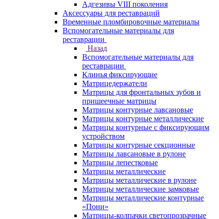
Адгезивы VIII поколения
Аксессуары для реставраций
Временные пломбировочные материалы
Вспомогательные материалы для
реставрации
Назад
Вспомогательные материалы для
реставрации
Клинья фиксирующие
Матрицедержатели
Матрицы для фронтальных зубов и
пришеечные матрицы
Матрицы контурные лавсановые
Матрицы контурные металлические
Матрицы контурные с фиксирующим
устройством
Матрицы контурные секционные
Матрицы лавсановые в рулоне
Матрицы лепестковые
Матрицы металлические
Матрицы металлические в рулоне
Матрицы металлические замковые
Матрицы металлические контурные
«Пони»
Матрицы-колпачки светопрозрачные