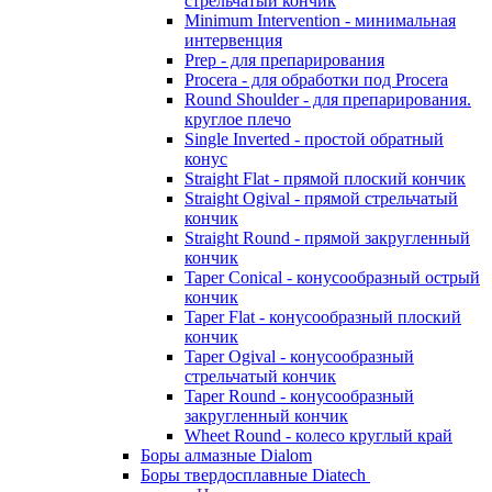
стрельчатый кончик
Minimum Intervention - минимальная
интервенция
Prep - для препарирования
Procera - для обработки под Procera
Round Shoulder - для препарирования.
круглое плечо
Single Inverted - простой обратный
конус
Straight Flat - прямой плоский кончик
Straight Ogival - прямой стрельчатый
кончик
Straight Round - прямой закругленный
кончик
Taper Conical - конусообразный острый
кончик
Taper Flat - конусообразный плоский
кончик
Taper Ogival - конусообразный
стрельчатый кончик
Taper Round - конусообразный
закругленный кончик
Wheet Round - колесо круглый край
Боры алмазные Dialom
Боры твердосплавные Diatech