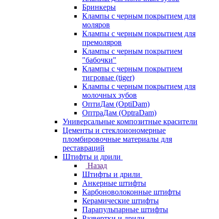
Бринкеры
Клампы с черным покрытием для
моляров
Клампы с черным покрытием для
премоляров
Клампы с черным покрытием
"бабочки"
Клампы с черным покрытием
тигровые (tiger)
Клампы с черным покрытием для
молочных зубов
ОптиДам (OptiDam)
ОптраДам (OptraDam)
Универсальные композитные красители
Цементы и стеклоиономерные
пломбировочные материалы для
реставраций
Штифты и дрили
Назад
Штифты и дрили
Анкерные штифты
Карбоноволоконные штифты
Керамические штифты
Парапульпарные штифты
Развертки и дрили