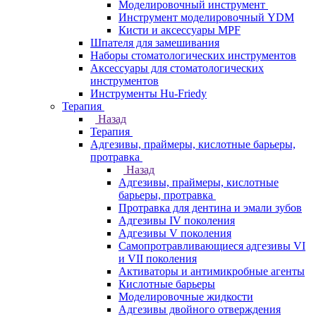
Моделировочный инструмент
Инструмент моделировочный YDM
Кисти и аксессуары MPF
Шпателя для замешивания
Наборы стоматологических инструментов
Аксессуары для стоматологических
инструментов
Инструменты Hu-Friedy
Терапия
Назад
Терапия
Адгезивы, праймеры, кислотные барьеры,
протравка
Назад
Адгезивы, праймеры, кислотные
барьеры, протравка
Протравка для дентина и эмали зубов
Адгезивы IV поколения
Адгезивы V поколения
Самопротравливающиеся адгезивы VI
и VII поколения
Активаторы и антимикробные агенты
Кислотные барьеры
Моделировочные жидкости
Адгезивы двойного отверждения