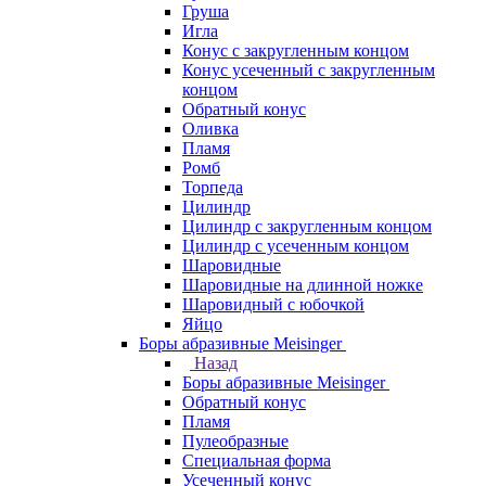
Груша
Игла
Конус c закругленным концом
Конус усеченный c закругленным
концом
Обратный конус
Оливка
Пламя
Ромб
Торпеда
Цилиндр
Цилиндр с закругленным концом
Цилиндр с усеченным концом
Шаровидные
Шаровидные на длинной ножке
Шаровидный с юбочкой
Яйцо
Боры абразивные Meisinger
Назад
Боры абразивные Meisinger
Обратный конус
Пламя
Пулеобразные
Специальная форма
Усеченный конус