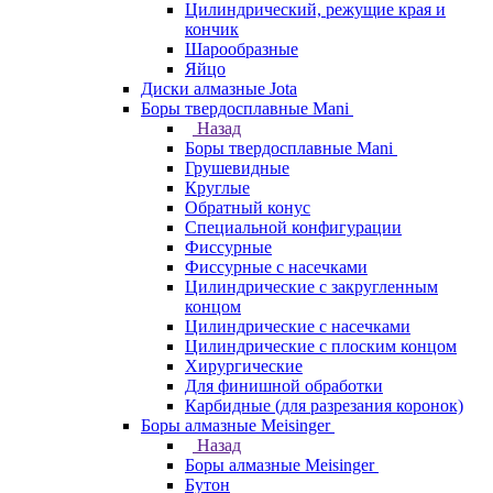
Цилиндрический, режущие края и
кончик
Шарообразные
Яйцо
Диски алмазные Jota
Боры твердосплавные Mani
Назад
Боры твердосплавные Mani
Грушевидные
Круглые
Обратный конус
Специальной конфигурации
Фиссурные
Фиссурные с насечками
Цилиндрические с закругленным
концом
Цилиндрические с насечками
Цилиндрические с плоским концом
Хирургические
Для финишной обработки
Карбидные (для разрезания коронок)
Боры алмазные Meisinger
Назад
Боры алмазные Meisinger
Бутон