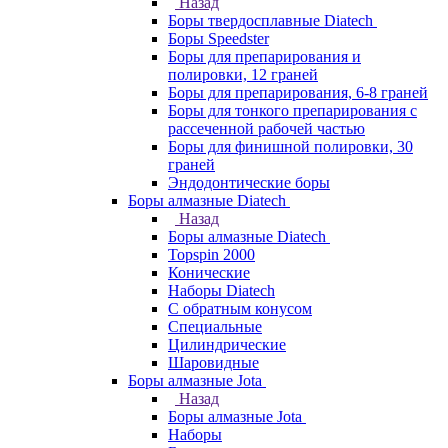
Назад
Боры твердосплавные Diatech
Боры Speedster
Боры для препарирования и
полировки, 12 граней
Боры для препарирования, 6-8 граней
Боры для тонкого препарирования с
рассеченной рабочей частью
Боры для финишной полировки, 30
граней
Эндодонтические боры
Боры алмазные Diatech
Назад
Боры алмазные Diatech
Topspin 2000
Конические
Наборы Diatech
С обратным конусом
Специальные
Цилиндрические
Шаровидные
Боры алмазные Jota
Назад
Боры алмазные Jota
Наборы