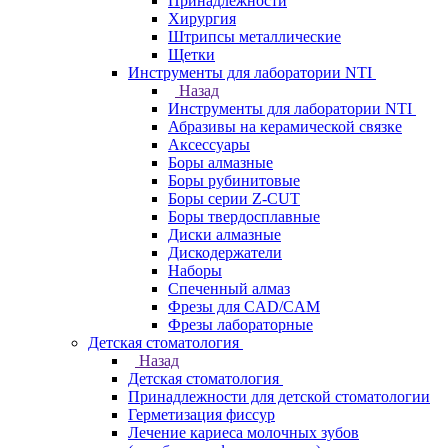
Принадлежности
Хирургия
Штрипсы металлические
Щетки
Инструменты для лаборатории NTI
Назад
Инструменты для лаборатории NTI
Абразивы на керамической связке
Аксессуары
Боры алмазные
Боры рубинитовые
Боры серии Z-CUT
Боры твердосплавные
Диски алмазные
Дискодержатели
Наборы
Спеченный алмаз
Фрезы для CAD/CAM
Фрезы лабораторные
Детская стоматология
Назад
Детская стоматология
Принадлежности для детской стоматологии
Герметизация фиссур
Лечение кариеса молочных зубов