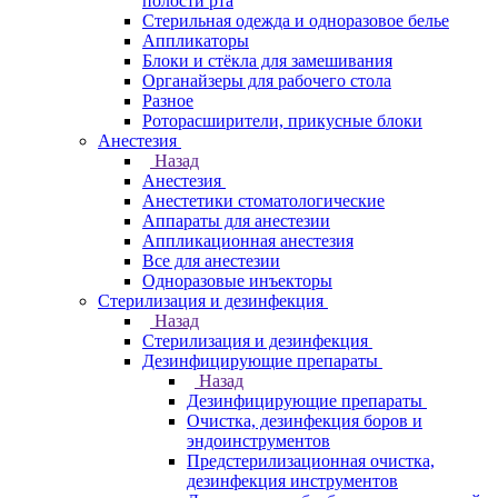
полости рта
Стерильная одежда и одноразовое белье
Аппликаторы
Блоки и стёкла для замешивания
Органайзеры для рабочего стола
Разное
Роторасширители, прикусные блоки
Анестезия
Назад
Анестезия
Анестетики стоматологические
Аппараты для анестезии
Аппликационная анестезия
Все для анестезии
Одноразовые инъекторы
Стерилизация и дезинфекция
Назад
Стерилизация и дезинфекция
Дезинфицирующие препараты
Назад
Дезинфицирующие препараты
Очистка, дезинфекция боров и
эндоинструментов
Предстерилизационная очистка,
дезинфекция инструментов