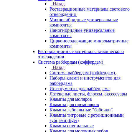
Назад
Реставрационные материалы светового
отверждения
Микрогибридные универсальные
композиты
Наногибридные универсальные
композиты
Цирконосодержащие микроматричные
композиты
Реставрационные материалы химического
отверждения
Система раббердам (коффердам)
Назад
Система раббердам (коффердам)
Наборы кламп и инструментов для
раббердама
Инструменты для раббердама
Латексные листы, флоссы, аксессуары
Клампы для моляров
Клампы для премоляров
Клампы лабиальные "бабочки"
Клампы тигровые с ретенционными
зубцами (tiger)
Клампы специальные
Клампы для молочных зубов