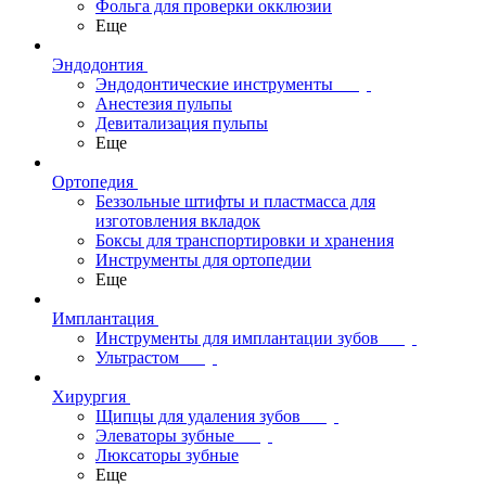
Фольга для проверки окклюзии
Еще
Эндодонтия
Эндодонтические инструменты
Анестезия пульпы
Девитализация пульпы
Еще
Ортопедия
Беззольные штифты и пластмасса для
изготовления вкладок
Боксы для транспортировки и хранения
Инструменты для ортопедии
Еще
Имплантация
Инструменты для имплантации зубов
Ультрастом
Хирургия
Щипцы для удаления зубов
Элеваторы зубные
Люксаторы зубные
Еще