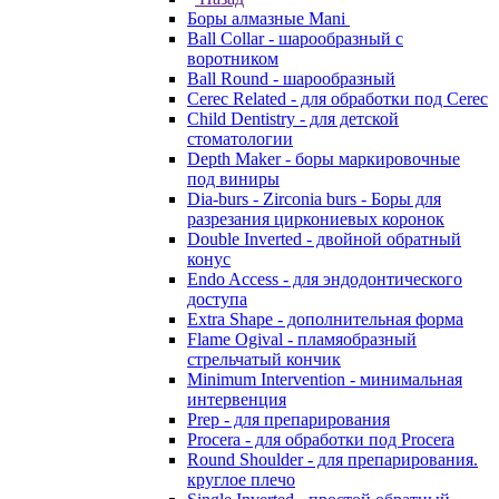
Боры алмазные Mani
Ball Collar - шарообразный c
воротником
Ball Round - шарообразный
Cerec Related - для обработки под Cerec
Child Dentistry - для детской
стоматологии
Depth Maker - боры маркировочные
под виниры
Dia-burs - Zirconia burs - Боры для
разрезания циркониевых коронок
Double Inverted - двойной обратный
конус
Endo Access - для эндодонтического
доступа
Extra Shape - дополнительная форма
Flame Ogival - пламяобразный
стрельчатый кончик
Minimum Intervention - минимальная
интервенция
Prep - для препарирования
Procera - для обработки под Procera
Round Shoulder - для препарирования.
круглое плечо