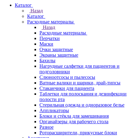
Каталог
Назад
Каталог
Расходные материалы
Назад
Расходные материалы
Перчатки
Маски
Очки защитные
Экраны защитные
Бахилы
Нагрудные салфетки для пациентов и
подголовники
Слюноотсосы и пылесосы
Ватные валики и шарики, драй-типсы
Стаканчики для пациента
Таблетки для полоскания и дезинфекции
полости рта
Стерильная одежда и одноразовое белье
Аппликаторы
Блоки и стёкла для замешивания
Органайзеры для рабочего стола
Разное
Роторасширители, прикусные блоки