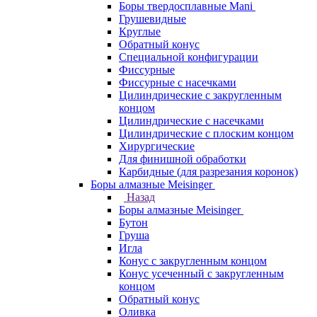
Боры твердосплавные Mani
Грушевидные
Круглые
Обратный конус
Специальной конфигурации
Фиссурные
Фиссурные с насечками
Цилиндрические с закругленным
концом
Цилиндрические с насечками
Цилиндрические с плоским концом
Хирургические
Для финишной обработки
Карбидные (для разрезания коронок)
Боры алмазные Meisinger
Назад
Боры алмазные Meisinger
Бутон
Груша
Игла
Конус c закругленным концом
Конус усеченный c закругленным
концом
Обратный конус
Оливка