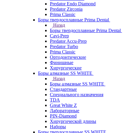
Predator Endo Diamond
Predator Zirconia
Prima Classic
Боры твердосплавные Prima Dental
Назад
Боры твердосплавные Prima Dental
Cavi-Prep
Predator Accu-Prep
Predator Turbo
Prima Classic
Ортодонтические
Финишные
Хирургические
Боры алмазные SS WHITE
Назад
Боры алмазные SS WHITE
Стандартные
Специального назначения
TDA
Great White Z
Лабораторные
PIN-Diamond
Хирургической длины
Наборы
Боры твердосплавные SS WHITE