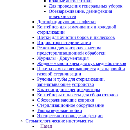
Кожные антисептики
Для проведения генеральных уборок
Обеззараживание, дезинфекция
поверхностей
Дезинфицирующие салфетки
Контейнер для замачивания и холодной
стерилизации
Щетки для очистки боров и пылесосов
Индикаторы стерилизации
Реактивы для контроля качества
предстерилизационной обработки
Журналы - Документация
Жидкое мыло и крем для рук медработников
Пакеты самозаклеивающиеся для паровой и
газовой стерилизации
Рулоны и тубы для стерилизации,
запечатывающее устройство
Бактерицидные рециркуляторы
Контейнеры и пакеты для сбора отходов
Обеззараживающие коврики
Стерилизационное оборудование
Ультразвуковые мойки
Экспресс-контроль дезинфекции
Стоматологические инструменты
Назад