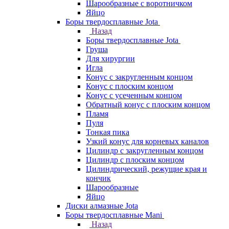
Шарообразные с воротничком
Яйцо
Боры твердосплавные Jota
Назад
Боры твердосплавные Jota
Груша
Для хирургии
Игла
Конус с закругленным концом
Конус с плоским концом
Конус с усеченным концом
Обратный конус с плоским концом
Пламя
Пуля
Тонкая пика
Узкий конус для корневых каналов
Цилиндр с закругленным концом
Цилиндр с плоским концом
Цилиндрический, режущие края и
кончик
Шарообразные
Яйцо
Диски алмазные Jota
Боры твердосплавные Mani
Назад