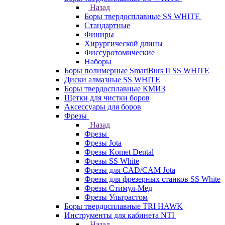
Назад
Боры твердосплавные SS WHITE
Стандартные
Финиры
Хирургической длины
Фиссуротомические
Наборы
Боры полимерные SmartBurs II SS WHITE
Диски алмазные SS WHITE
Боры твердосплавные КМИЗ
Щетки для чистки боров
Аксессуары для боров
Фрезы
Назад
Фрезы
Фрезы Jota
Фрезы Komet Dental
Фрезы SS White
Фрезы для CAD/CAM Jota
Фрезы для фрезерных станков SS White
Фрезы Стимул-Мед
Фрезы Ультрастом
Боры твердосплавные TRI HAWK
Инструменты для кабинета NTI
Назад