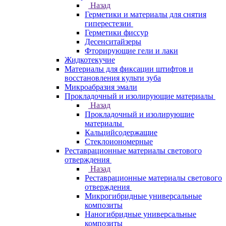
Назад
Герметики и материалы для снятия
гиперестезии
Герметики фиссур
Десенситайзеры
Фторирующие гели и лаки
Жидкотекучие
Материалы для фиксации штифтов и
восстановления культи зуба
Микроабразия эмали
Прокладочный и изолирующие материалы
Назад
Прокладочный и изолирующие
материалы
Кальцийсодержащие
Стеклоиономерные
Реставрационные материалы светового
отверждения
Назад
Реставрационные материалы светового
отверждения
Микрогибридные универсальные
композиты
Наногибридные универсальные
композиты