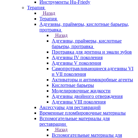
Инструменты Hu-Friedy
Терапия
Назад
Терапия
Адгезивы, праймеры, кислотные барьеры,
протравка
Назад
Адгезивы, праймеры, кислотные
барьеры, протравка
Протравка для дентина и эмали зубов
Адгезивы IV поколения
Адгезивы V поколения
Самопротравливающиеся адгезивы VI
и VII поколения
Активаторы и антимикробные агенты
Кислотные барьеры
Моделировочные жидкости
Адгезивы двойного отверждения
Адгезивы VIII поколения
Аксессуары для реставраций
Временные пломбировочные материалы
Вспомогательные материалы для
реставрации
Назад
Вспомогательные материалы для