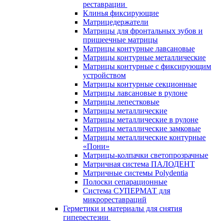
реставрации
Клинья фиксирующие
Матрицедержатели
Матрицы для фронтальных зубов и
пришеечные матрицы
Матрицы контурные лавсановые
Матрицы контурные металлические
Матрицы контурные с фиксирующим
устройством
Матрицы контурные секционные
Матрицы лавсановые в рулоне
Матрицы лепестковые
Матрицы металлические
Матрицы металлические в рулоне
Матрицы металлические замковые
Матрицы металлические контурные
«Пони»
Матрицы-колпачки светопрозрачные
Матричная система ПАЛОДЕНТ
Матричные системы Polydentia
Полоски сепарационные
Система СУПЕРМАТ для
микрореставраций
Герметики и материалы для снятия
гиперестезии