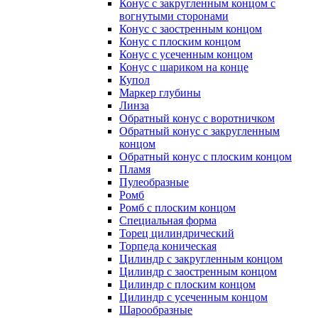
Конус с закругленным концом с
вогнутыми сторонами
Конус с заостренным концом
Конус с плоским концом
Конус с усеченным концом
Конус с шариком на конце
Купол
Маркер глубины
Линза
Обратный конус с воротничком
Обратный конус с закругленным
концом
Обратный конус с плоским концом
Пламя
Пулеобразные
Ромб
Ромб с плоским концом
Специальная форма
Торец цилиндрический
Торпеда коническая
Цилиндр с закругленным концом
Цилиндр с заостренным концом
Цилиндр с плоским концом
Цилиндр с усеченным концом
Шарообразные