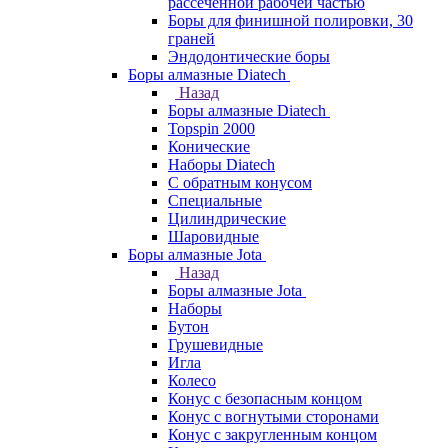
рассеченной рабочей частью
Боры для финишной полировки, 30
граней
Эндодонтические боры
Боры алмазные Diatech
Назад
Боры алмазные Diatech
Topspin 2000
Конические
Наборы Diatech
С обратным конусом
Специальные
Цилиндрические
Шаровидные
Боры алмазные Jota
Назад
Боры алмазные Jota
Наборы
Бутон
Грушевидные
Игла
Колесо
Конус с безопасным концом
Конус с вогнутыми сторонами
Конус с закругленным концом