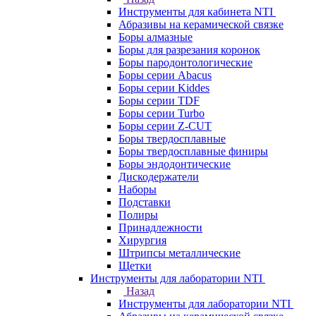
Инструменты для кабинета NTI
Абразивы на керамической связке
Боры алмазные
Боры для разрезания коронок
Боры пародонтологические
Боры серии Abacus
Боры серии Kiddes
Боры серии TDF
Боры серии Turbo
Боры серии Z-CUT
Боры твердосплавные
Боры твердосплавные финиры
Боры эндодонтические
Дискодержатели
Наборы
Подставки
Полиры
Принадлежности
Хирургия
Штрипсы металлические
Щетки
Инструменты для лаборатории NTI
Назад
Инструменты для лаборатории NTI