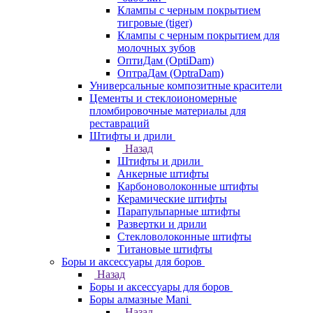
Клампы с черным покрытием
тигровые (tiger)
Клампы с черным покрытием для
молочных зубов
ОптиДам (OptiDam)
ОптраДам (OptraDam)
Универсальные композитные красители
Цементы и стеклоиономерные
пломбировочные материалы для
реставраций
Штифты и дрили
Назад
Штифты и дрили
Анкерные штифты
Карбоноволоконные штифты
Керамические штифты
Парапульпарные штифты
Развертки и дрили
Стекловолоконные штифты
Титановые штифты
Боры и аксессуары для боров
Назад
Боры и аксессуары для боров
Боры алмазные Mani
Назад