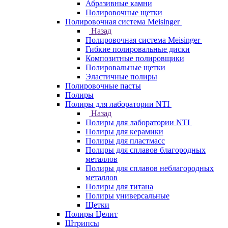
Абразивные камни
Полировочные щетки
Полировочная система Meisinger
Назад
Полировочная система Meisinger
Гибкие полировальные диски
Композитные полировщики
Полировальные щетки
Эластичные полиры
Полировочные пасты
Полиры
Полиры для лаборатории NTI
Назад
Полиры для лаборатории NTI
Полиры для керамики
Полиры для пластмасс
Полиры для сплавов благородных
металлов
Полиры для сплавов неблагородных
металлов
Полиры для титана
Полиры универсальные
Щетки
Полиры Целит
Штрипсы