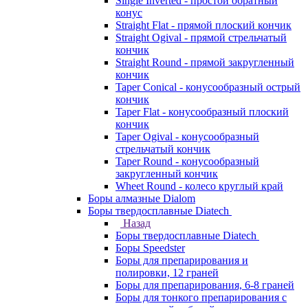
Single Inverted - простой обратный
конус
Straight Flat - прямой плоский кончик
Straight Ogival - прямой стрельчатый
кончик
Straight Round - прямой закругленный
кончик
Taper Conical - конусообразный острый
кончик
Taper Flat - конусообразный плоский
кончик
Taper Ogival - конусообразный
стрельчатый кончик
Taper Round - конусообразный
закругленный кончик
Wheet Round - колесо круглый край
Боры алмазные Dialom
Боры твердосплавные Diatech
Назад
Боры твердосплавные Diatech
Боры Speedster
Боры для препарирования и
полировки, 12 граней
Боры для препарирования, 6-8 граней
Боры для тонкого препарирования с