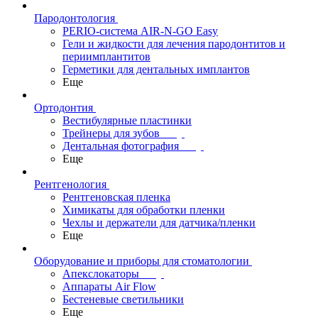
Пародонтология
PERIO-система AIR-N-GO Easy
Гели и жидкости для лечения пародонтитов и
периимплантитов
Герметики для дентальных имплантов
Еще
Ортодонтия
Вестибулярные пластинки
Трейнеры для зубов
Дентальная фотография
Еще
Рентгенология
Рентгеновская пленка
Химикаты для обработки пленки
Чехлы и держатели для датчика/пленки
Еще
Оборудование и приборы для стоматологии
Апекслокаторы
Аппараты Air Flow
Бестеневые светильники
Еще