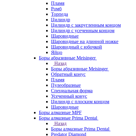
Пламя
Ромб
Торпеда
Цилиндр
Цилиндр с закругленным концом
Цилиндр с усеченным концом
Шаровидные
Шаровидные на длинной ножке
Шаровидный с юбочкой
Яйцо
Боры абразивные Meisinger
Назад
Боры абразивные Meisinger
Обратный конус
Пламя
Пулеобразные
Специальная форма
Усеченный конус
Цилиндр с плоским концом
Шаровидные
Боры алмазные MPF
Боры алмазные Prima Dental
Назад
Боры алмазные Prima Dental
Predator Diamond