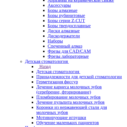
Абразивы на керамической связке
Аксессуары
Боры алмазные
Боры рубинитовые
Боры серии Z-CUT
Боры твердосплавные
Диски алмазные
Дискодержатели
Наборы
Спеченный алмаз
Фрезы для CAD/CAM
Фрезы лабораторные
Детская стоматология
Назад
Детская стоматология
Принадлежности для детской стоматологии
Герметизация фиссур
Лечение кариеса молочных зубов
(серебрение, фторирование)
Пломбирование молочных зубов
Лечение пульпита молочных зубов
Коронки из нержавеющей стали для
молочных зубов
Мотивирующие игрушки
Обучение маленьких пациентов