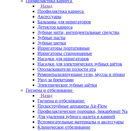
Профилактика кариеса
Назад
Профилактика кариеса
Аксессуары
Бальзамы для ирригаторов
Детектор кариеса
Зубные нити, интердентальные средства
Зубные пасты
Зубные щетки
Ирригаторы портативные
Ирригаторы стационарные
Насадки для ирригаторов
Насадки для электрических зубных щёток
Ополаскиватели полости рта
Реминерализирующие гели, муссы и пенки
Уход за брекетами
Электрические зубные щётки
Гигиена и отбеливание
Назад
Гигиена и отбеливание
Пескоструйные аппараты Air-Flow
Профилактические порошки, бикарбонат Na
Для удаления зубного налета и камней
Вспомогательные материалы и аксессуары
Клиническое отбеливание