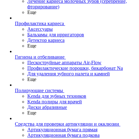
Лечение кариеса молочных зубов (серебрение,
фторирование)
Еще
Профилактика кариеса
Аксессуары
Бальзамы для ирригаторов
Детектор кариеса
Еще
Гигиена и отбеливание
Пескоструйные аппараты Air-Flow
Профилактические порошки, бикарбонат Na
Для удаления зубного налета и камней
Еще
Полирующие системы
Kenda для зубных техников
Kenda полиры для врачей
Диски абразивные
Еще
Средства для проверки артикуляции и окклюзии
Артикуляционная бумага прямая
Артикуляционная бумага подкова