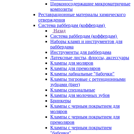
Цирконосодержащие микроматричные
композиты
Реставрационные материалы химического
отверждения
Система раббердам (коффердам)
Назад
Система раббердам (коффердам)
Наборы кламп и инструментов для
раббердама
Инструменты для раббердама
Латексные листы, флоссы, аксессуары
Клампы для моляров
Клампы для премоляров
Клампы лабиальные "бабочки"
Клампы тигровые с ретенционными
зубцами (tiger)
Клампы специальные
Клампы для молочных зубов
Бринкеры
Клампы с черным покрытием для
моляров
Клампы с черным покрытием для
премоляров
Клампы с черным покрытием
"бабочки"