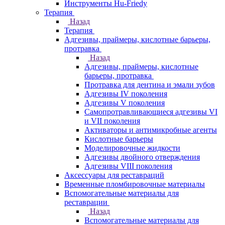
Инструменты Hu-Friedy
Терапия
Назад
Терапия
Адгезивы, праймеры, кислотные барьеры,
протравка
Назад
Адгезивы, праймеры, кислотные
барьеры, протравка
Протравка для дентина и эмали зубов
Адгезивы IV поколения
Адгезивы V поколения
Самопротравливающиеся адгезивы VI
и VII поколения
Активаторы и антимикробные агенты
Кислотные барьеры
Моделировочные жидкости
Адгезивы двойного отверждения
Адгезивы VIII поколения
Аксессуары для реставраций
Временные пломбировочные материалы
Вспомогательные материалы для
реставрации
Назад
Вспомогательные материалы для