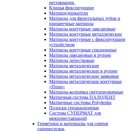
реставрации
Клинья фиксирующие
Матрицедержатели
Матрицы для фронтальных зубов и
пришеечные матрицы
Матрицы контурные лавсановые
Матрицы контурные металлические
Матрицы контурные с фиксирующим
устройством
Матрицы контурные секционные
Матрицы лавсановые в рулоне
Матрицы лепестковые
Матрицы металлические
Матрицы металлические в рулоне
Матрицы металлические замковые
Матрицы металлические контурные
«Пони»
Матрицы-колпачки светопрозрачные
Матричная система ПАЛОДЕНТ
Матричные системы Polydentia
Полоски сепарационные
Система СУПЕРМАТ для
микрореставраций
Герметики и материалы для снятия
гиперестезии