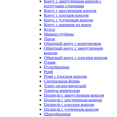
Конус с закругленным концом с
вогнутыми сторонами
Конус с заостренным концом
Конус с плоским концом
Конус с усеченным концом
Конус с шариком на конце
Купол
Маркер глубины
Линза
Обратный конус с воротничком
Обратный конус с закругленным
концом
Обратный конус с плоским концом
Пламя
Пулеобразные
Ромб
Ромб с плоским концом
Специальная форма
Торец цилиндрический
Торпеда коническая
Цилиндр с закругленным концом
Цилиндр с заостренным концом
Цилиндр с плоским концом
Цилиндр с усеченным концом
Шарообразные