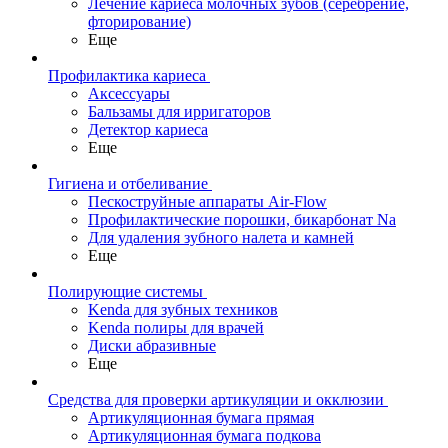
Лечение кариеса молочных зубов (серебрение,
фторирование)
Еще
Профилактика кариеса
Аксессуары
Бальзамы для ирригаторов
Детектор кариеса
Еще
Гигиена и отбеливание
Пескоструйные аппараты Air-Flow
Профилактические порошки, бикарбонат Na
Для удаления зубного налета и камней
Еще
Полирующие системы
Kenda для зубных техников
Kenda полиры для врачей
Диски абразивные
Еще
Средства для проверки артикуляции и окклюзии
Артикуляционная бумага прямая
Артикуляционная бумага подкова