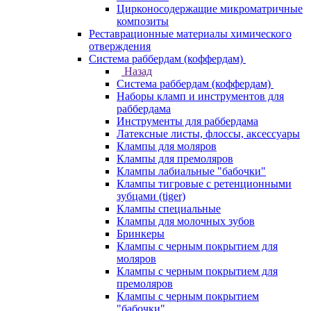
Цирконосодержащие микроматричные
композиты
Реставрационные материалы химического
отверждения
Система раббердам (коффердам)
Назад
Система раббердам (коффердам)
Наборы кламп и инструментов для
раббердама
Инструменты для раббердама
Латексные листы, флоссы, аксессуары
Клампы для моляров
Клампы для премоляров
Клампы лабиальные "бабочки"
Клампы тигровые с ретенционными
зубцами (tiger)
Клампы специальные
Клампы для молочных зубов
Бринкеры
Клампы с черным покрытием для
моляров
Клампы с черным покрытием для
премоляров
Клампы с черным покрытием
"бабочки"