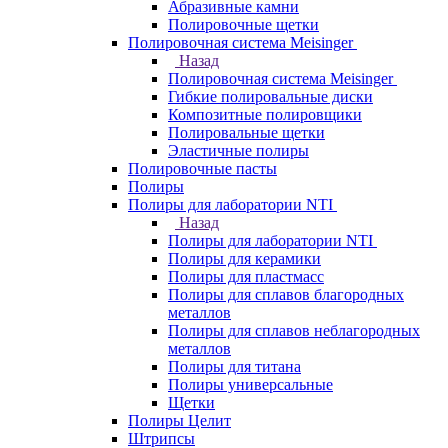
Абразивные камни
Полировочные щетки
Полировочная система Meisinger
Назад
Полировочная система Meisinger
Гибкие полировальные диски
Композитные полировщики
Полировальные щетки
Эластичные полиры
Полировочные пасты
Полиры
Полиры для лаборатории NTI
Назад
Полиры для лаборатории NTI
Полиры для керамики
Полиры для пластмасс
Полиры для сплавов благородных
металлов
Полиры для сплавов неблагородных
металлов
Полиры для титана
Полиры универсальные
Щетки
Полиры Целит
Штрипсы