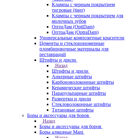
Клампы с черным покрытием
тигровые (tiger)
Клампы с черным покрытием для
молочных зубов
ОптиДам (OptiDam)
ОптраДам (OptraDam)
Универсальные композитные красители
Цементы и стеклоиономерные
пломбировочные материалы для
реставраций
Штифты и дрили
Назад
Штифты и дрили
Анкерные штифты
Карбоноволоконные штифты
Керамические штифты
Парапульпарные штифты
Развертки и дрили
Стекловолоконные штифты
Титановые штифты
Боры и аксессуары для боров
Назад
Боры и аксессуары для боров
Боры алмазные Mani
Назад