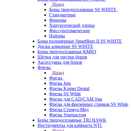
Назад
Боры твердосплавные SS WHITE
Стандартные
Финиры
Хирургической длины
Фиссуротомические
Наборы
Боры полимерные SmartBurs II SS WHITE
Диски алмазные SS WHITE
Боры твердосплавные КМИЗ
Щетки для чистки боров
Аксессуары для боров
Фрезы
Назад
Фрезы
Фрезы Jota
Фрезы Komet Dental
Фрезы SS White
Фрезы для CAD/CAM Jota
Фрезы для фрезерных станков SS White
Фрезы Стимул-Мед
Фрезы Ультрастом
Боры твердосплавные TRI HAWK
Инструменты для кабинета NTI
Назад