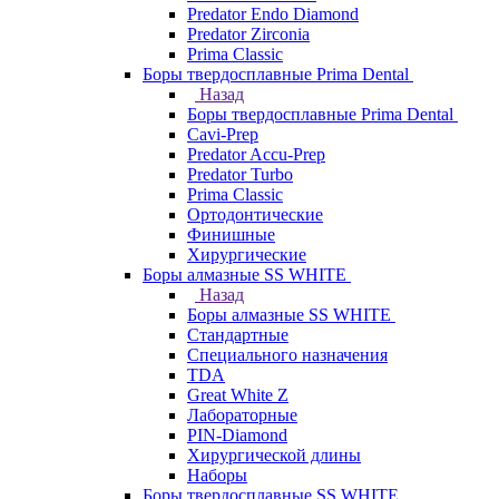
Predator Endo Diamond
Predator Zirconia
Prima Classic
Боры твердосплавные Prima Dental
Назад
Боры твердосплавные Prima Dental
Cavi-Prep
Predator Accu-Prep
Predator Turbo
Prima Classic
Ортодонтические
Финишные
Хирургические
Боры алмазные SS WHITE
Назад
Боры алмазные SS WHITE
Стандартные
Специального назначения
TDA
Great White Z
Лабораторные
PIN-Diamond
Хирургической длины
Наборы
Боры твердосплавные SS WHITE