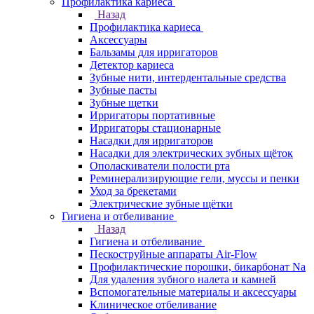
Профилактика кариеса
Назад
Профилактика кариеса
Аксессуары
Бальзамы для ирригаторов
Детектор кариеса
Зубные нити, интердентальные средства
Зубные пасты
Зубные щетки
Ирригаторы портативные
Ирригаторы стационарные
Насадки для ирригаторов
Насадки для электрических зубных щёток
Ополаскиватели полости рта
Реминерализирующие гели, муссы и пенки
Уход за брекетами
Электрические зубные щётки
Гигиена и отбеливание
Назад
Гигиена и отбеливание
Пескоструйные аппараты Air-Flow
Профилактические порошки, бикарбонат Na
Для удаления зубного налета и камней
Вспомогательные материалы и аксессуары
Клиническое отбеливание