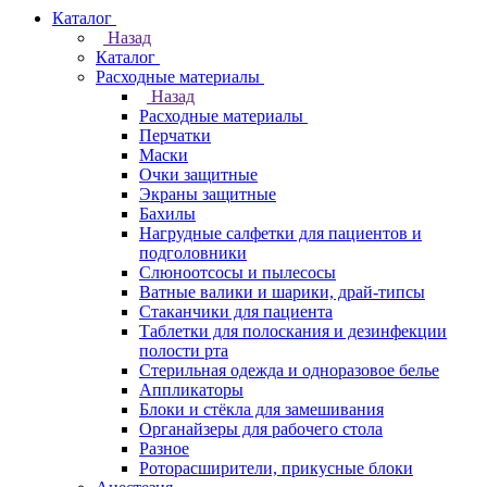
Каталог
Назад
Каталог
Расходные материалы
Назад
Расходные материалы
Перчатки
Маски
Очки защитные
Экраны защитные
Бахилы
Нагрудные салфетки для пациентов и
подголовники
Слюноотсосы и пылесосы
Ватные валики и шарики, драй-типсы
Стаканчики для пациента
Таблетки для полоскания и дезинфекции
полости рта
Стерильная одежда и одноразовое белье
Аппликаторы
Блоки и стёкла для замешивания
Органайзеры для рабочего стола
Разное
Роторасширители, прикусные блоки