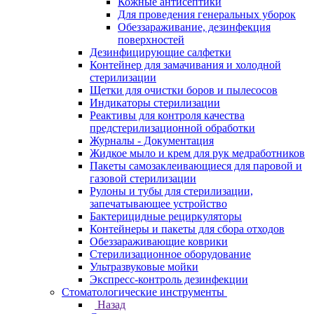
Кожные антисептики
Для проведения генеральных уборок
Обеззараживание, дезинфекция
поверхностей
Дезинфицирующие салфетки
Контейнер для замачивания и холодной
стерилизации
Щетки для очистки боров и пылесосов
Индикаторы стерилизации
Реактивы для контроля качества
предстерилизационной обработки
Журналы - Документация
Жидкое мыло и крем для рук медработников
Пакеты самозаклеивающиеся для паровой и
газовой стерилизации
Рулоны и тубы для стерилизации,
запечатывающее устройство
Бактерицидные рециркуляторы
Контейнеры и пакеты для сбора отходов
Обеззараживающие коврики
Стерилизационное оборудование
Ультразвуковые мойки
Экспресс-контроль дезинфекции
Стоматологические инструменты
Назад