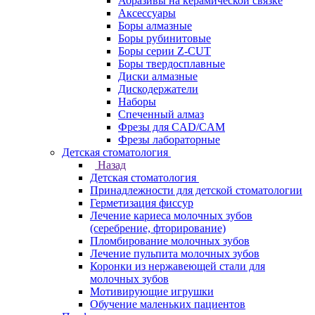
Абразивы на керамической связке
Аксессуары
Боры алмазные
Боры рубинитовые
Боры серии Z-CUT
Боры твердосплавные
Диски алмазные
Дискодержатели
Наборы
Спеченный алмаз
Фрезы для CAD/CAM
Фрезы лабораторные
Детская стоматология
Назад
Детская стоматология
Принадлежности для детской стоматологии
Герметизация фиссур
Лечение кариеса молочных зубов
(серебрение, фторирование)
Пломбирование молочных зубов
Лечение пульпита молочных зубов
Коронки из нержавеющей стали для
молочных зубов
Мотивирующие игрушки
Обучение маленьких пациентов