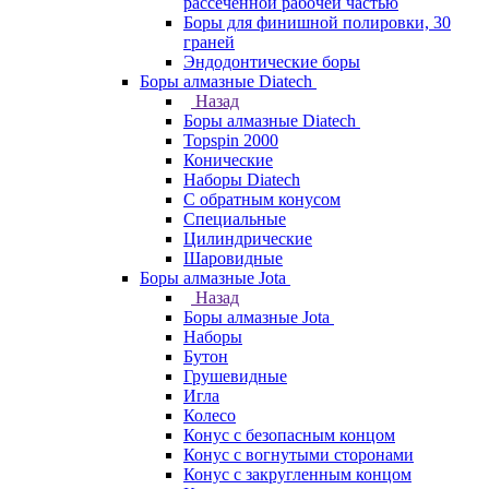
рассеченной рабочей частью
Боры для финишной полировки, 30
граней
Эндодонтические боры
Боры алмазные Diatech
Назад
Боры алмазные Diatech
Topspin 2000
Конические
Наборы Diatech
С обратным конусом
Специальные
Цилиндрические
Шаровидные
Боры алмазные Jota
Назад
Боры алмазные Jota
Наборы
Бутон
Грушевидные
Игла
Колесо
Конус с безопасным концом
Конус с вогнутыми сторонами
Конус с закругленным концом