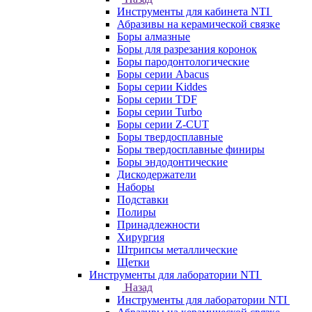
Инструменты для кабинета NTI
Абразивы на керамической связке
Боры алмазные
Боры для разрезания коронок
Боры пародонтологические
Боры серии Abacus
Боры серии Kiddes
Боры серии TDF
Боры серии Turbo
Боры серии Z-CUT
Боры твердосплавные
Боры твердосплавные финиры
Боры эндодонтические
Дискодержатели
Наборы
Подставки
Полиры
Принадлежности
Хирургия
Штрипсы металлические
Щетки
Инструменты для лаборатории NTI
Назад
Инструменты для лаборатории NTI