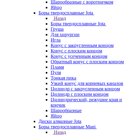
Шарообразные с воротничком
Яйцо
Боры твердосплавные Jota
Назад
Боры твердосплавные Jota
Груша
Для хирургии
Игла
Конус с закругленным концом
Конус с плоским концом
Конус с усеченным концом
Обратный конус с плоским концом
Пламя
Пуля
Тонкая пика
Узкий конус для корневых каналов
Цилиндр с закругленным концом
Цилиндр с плоским концом
Цилиндрический, режущие края и
кончик
Шарообразные
Яйцо
Диски алмазные Jota
Боры твердосплавные Mani
Назад