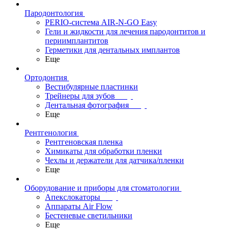
Пародонтология
PERIO-система AIR-N-GO Easy
Гели и жидкости для лечения пародонтитов и
периимплантитов
Герметики для дентальных имплантов
Еще
Ортодонтия
Вестибулярные пластинки
Трейнеры для зубов
Дентальная фотография
Еще
Рентгенология
Рентгеновская пленка
Химикаты для обработки пленки
Чехлы и держатели для датчика/пленки
Еще
Оборудование и приборы для стоматологии
Апекслокаторы
Аппараты Air Flow
Бестеневые светильники
Еще