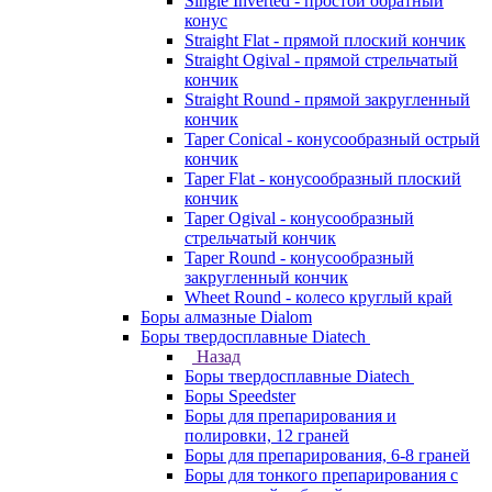
Single Inverted - простой обратный
конус
Straight Flat - прямой плоский кончик
Straight Ogival - прямой стрельчатый
кончик
Straight Round - прямой закругленный
кончик
Taper Conical - конусообразный острый
кончик
Taper Flat - конусообразный плоский
кончик
Taper Ogival - конусообразный
стрельчатый кончик
Taper Round - конусообразный
закругленный кончик
Wheet Round - колесо круглый край
Боры алмазные Dialom
Боры твердосплавные Diatech
Назад
Боры твердосплавные Diatech
Боры Speedster
Боры для препарирования и
полировки, 12 граней
Боры для препарирования, 6-8 граней
Боры для тонкого препарирования с