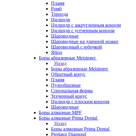
Пламя
Ромб
Торпеда
Цилиндр
Цилиндр с закругленным концом
Цилиндр с усеченным концом
Шаровидные
Шаровидные на длинной ножке
Шаровидный с юбочкой
Яйцо
Боры абразивные Meisinger
Назад
Боры абразивные Meisinger
Обратный конус
Пламя
Пулеобразные
Специальная форма
Усеченный конус
Цилиндр с плоским концом
Шаровидные
Боры алмазные MPF
Боры алмазные Prima Dental
Назад
Боры алмазные Prima Dental
Predator Diamond