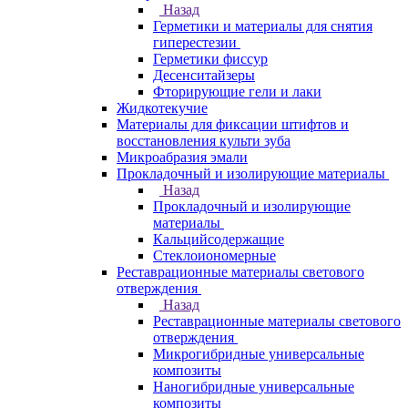
Назад
Герметики и материалы для снятия
гиперестезии
Герметики фиссур
Десенситайзеры
Фторирующие гели и лаки
Жидкотекучие
Материалы для фиксации штифтов и
восстановления культи зуба
Микроабразия эмали
Прокладочный и изолирующие материалы
Назад
Прокладочный и изолирующие
материалы
Кальцийсодержащие
Стеклоиономерные
Реставрационные материалы светового
отверждения
Назад
Реставрационные материалы светового
отверждения
Микрогибридные универсальные
композиты
Наногибридные универсальные
композиты