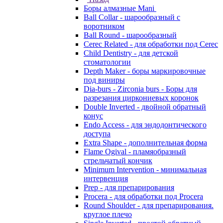
Боры алмазные Mani
Ball Collar - шарообразный c
воротником
Ball Round - шарообразный
Cerec Related - для обработки под Cerec
Child Dentistry - для детской
стоматологии
Depth Maker - боры маркировочные
под виниры
Dia-burs - Zirconia burs - Боры для
разрезания циркониевых коронок
Double Inverted - двойной обратный
конус
Endo Access - для эндодонтического
доступа
Extra Shape - дополнительная форма
Flame Ogival - пламяобразный
стрельчатый кончик
Minimum Intervention - минимальная
интервенция
Prep - для препарирования
Procera - для обработки под Procera
Round Shoulder - для препарирования.
круглое плечо