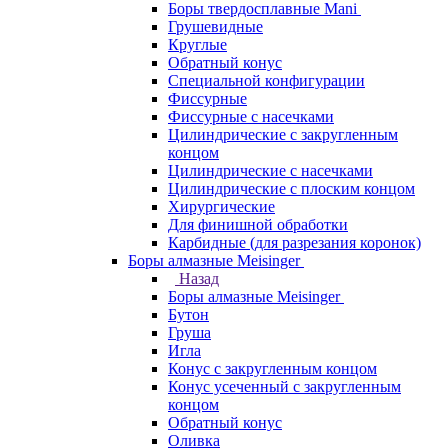
Боры твердосплавные Mani
Грушевидные
Круглые
Обратный конус
Специальной конфигурации
Фиссурные
Фиссурные с насечками
Цилиндрические с закругленным
концом
Цилиндрические с насечками
Цилиндрические с плоским концом
Хирургические
Для финишной обработки
Карбидные (для разрезания коронок)
Боры алмазные Meisinger
Назад
Боры алмазные Meisinger
Бутон
Груша
Игла
Конус c закругленным концом
Конус усеченный c закругленным
концом
Обратный конус
Оливка