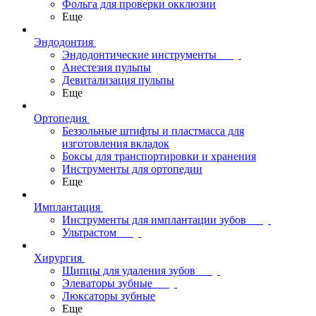
Фольга для проверки окклюзии
Еще
Эндодонтия
Эндодонтические инструменты
Анестезия пульпы
Девитализация пульпы
Еще
Ортопедия
Беззольные штифты и пластмасса для
изготовления вкладок
Боксы для транспортировки и хранения
Инструменты для ортопедии
Еще
Имплантация
Инструменты для имплантации зубов
Ультрастом
Хирургия
Щипцы для удаления зубов
Элеваторы зубные
Люксаторы зубные
Еще