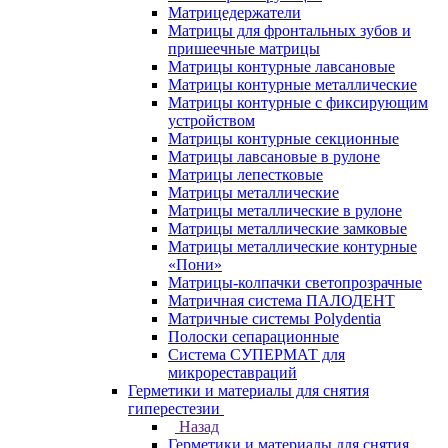
Матрицедержатели
Матрицы для фронтальных зубов и
пришеечные матрицы
Матрицы контурные лавсановые
Матрицы контурные металлические
Матрицы контурные с фиксирующим
устройством
Матрицы контурные секционные
Матрицы лавсановые в рулоне
Матрицы лепестковые
Матрицы металлические
Матрицы металлические в рулоне
Матрицы металлические замковые
Матрицы металлические контурные
«Пони»
Матрицы-колпачки светопрозрачные
Матричная система ПАЛОДЕНТ
Матричные системы Polydentia
Полоски сепарационные
Система СУПЕРМАТ для
микрореставраций
Герметики и материалы для снятия
гиперестезии
Назад
Герметики и материалы для снятия