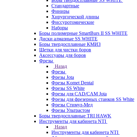
Боры твердосплавные SS WHITE
Стандартные
Финиры
Хирургической длины
Фиссуротомические
Наборы
Боры полимерные SmartBurs II SS WHITE
Диски алмазные SS WHITE
Боры твердосплавные КМИЗ
Щетки для чистки боров
Аксессуары для боров
Фрезы
Назад
Фрезы
Фрезы Jota
Фрезы Komet Dental
Фрезы SS White
Фрезы для CAD/CAM Jota
Фрезы для фрезерных станков SS White
Фрезы Стимул-Мед
Фрезы Ультрастом
Боры твердосплавные TRI HAWK
Инструменты для кабинета NTI
Назад
Инструменты для кабинета NTI