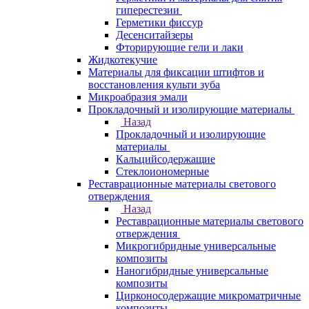
гиперестезии
Герметики фиссур
Десенситайзеры
Фторирующие гели и лаки
Жидкотекучие
Материалы для фиксации штифтов и
восстановления культи зуба
Микроабразия эмали
Прокладочный и изолирующие материалы
Назад
Прокладочный и изолирующие
материалы
Кальцийсодержащие
Стеклоиономерные
Реставрационные материалы светового
отверждения
Назад
Реставрационные материалы светового
отверждения
Микрогибридные универсальные
композиты
Наногибридные универсальные
композиты
Цирконосодержащие микроматричные
композиты