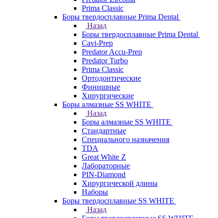
Prima Classic
Боры твердосплавные Prima Dental
Назад
Боры твердосплавные Prima Dental
Cavi-Prep
Predator Accu-Prep
Predator Turbo
Prima Classic
Ортодонтические
Финишные
Хирургические
Боры алмазные SS WHITE
Назад
Боры алмазные SS WHITE
Стандартные
Специального назначения
TDA
Great White Z
Лабораторные
PIN-Diamond
Хирургической длины
Наборы
Боры твердосплавные SS WHITE
Назад