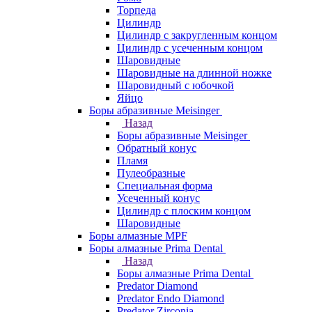
Торпеда
Цилиндр
Цилиндр с закругленным концом
Цилиндр с усеченным концом
Шаровидные
Шаровидные на длинной ножке
Шаровидный с юбочкой
Яйцо
Боры абразивные Meisinger
Назад
Боры абразивные Meisinger
Обратный конус
Пламя
Пулеобразные
Специальная форма
Усеченный конус
Цилиндр с плоским концом
Шаровидные
Боры алмазные MPF
Боры алмазные Prima Dental
Назад
Боры алмазные Prima Dental
Predator Diamond
Predator Endo Diamond
Predator Zirconia