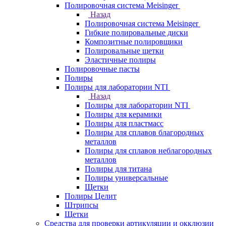
Полировочная система Meisinger
Назад
Полировочная система Meisinger
Гибкие полировальные диски
Композитные полировщики
Полировальные щетки
Эластичные полиры
Полировочные пасты
Полиры
Полиры для лаборатории NTI
Назад
Полиры для лаборатории NTI
Полиры для керамики
Полиры для пластмасс
Полиры для сплавов благородных
металлов
Полиры для сплавов неблагородных
металлов
Полиры для титана
Полиры универсальные
Щетки
Полиры Целит
Штрипсы
Щетки
Средства для проверки артикуляции и окклюзии