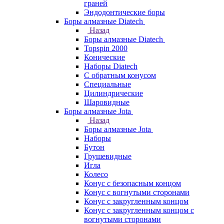
граней
Эндодонтические боры
Боры алмазные Diatech
Назад
Боры алмазные Diatech
Topspin 2000
Конические
Наборы Diatech
С обратным конусом
Специальные
Цилиндрические
Шаровидные
Боры алмазные Jota
Назад
Боры алмазные Jota
Наборы
Бутон
Грушевидные
Игла
Колесо
Конус с безопасным концом
Конус с вогнутыми сторонами
Конус с закругленным концом
Конус с закругленным концом с
вогнутыми сторонами