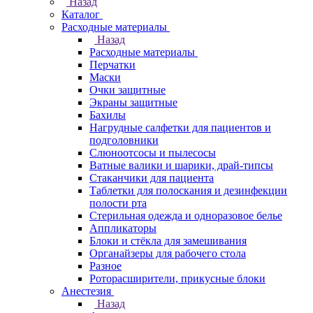
Назад
Каталог
Расходные материалы
Назад
Расходные материалы
Перчатки
Маски
Очки защитные
Экраны защитные
Бахилы
Нагрудные салфетки для пациентов и
подголовники
Слюноотсосы и пылесосы
Ватные валики и шарики, драй-типсы
Стаканчики для пациента
Таблетки для полоскания и дезинфекции
полости рта
Стерильная одежда и одноразовое белье
Аппликаторы
Блоки и стёкла для замешивания
Органайзеры для рабочего стола
Разное
Роторасширители, прикусные блоки
Анестезия
Назад