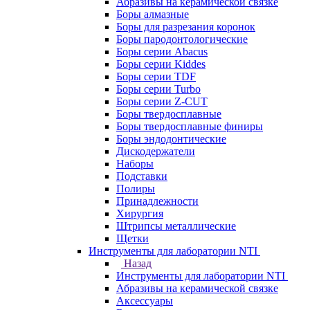
Абразивы на керамической связке
Боры алмазные
Боры для разрезания коронок
Боры пародонтологические
Боры серии Abacus
Боры серии Kiddes
Боры серии TDF
Боры серии Turbo
Боры серии Z-CUT
Боры твердосплавные
Боры твердосплавные финиры
Боры эндодонтические
Дискодержатели
Наборы
Подставки
Полиры
Принадлежности
Хирургия
Штрипсы металлические
Щетки
Инструменты для лаборатории NTI
Назад
Инструменты для лаборатории NTI
Абразивы на керамической связке
Аксессуары