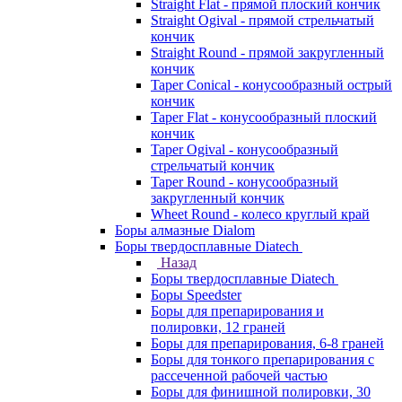
Straight Flat - прямой плоский кончик
Straight Ogival - прямой стрельчатый
кончик
Straight Round - прямой закругленный
кончик
Taper Conical - конусообразный острый
кончик
Taper Flat - конусообразный плоский
кончик
Taper Ogival - конусообразный
стрельчатый кончик
Taper Round - конусообразный
закругленный кончик
Wheet Round - колесо круглый край
Боры алмазные Dialom
Боры твердосплавные Diatech
Назад
Боры твердосплавные Diatech
Боры Speedster
Боры для препарирования и
полировки, 12 граней
Боры для препарирования, 6-8 граней
Боры для тонкого препарирования с
рассеченной рабочей частью
Боры для финишной полировки, 30