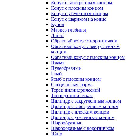
Конус с заостренным концом
Конус с плоским концом
Конус с усеченным концом
Конус с шариком на конце
Купол
Маркер глубины
Линза
Обратный конус с воротничком
Обратный конус с закругленным
концом
Обратный конус с плоским концом
Пламя
Пулеобразные
Ромб
Ромб с плоским концом
Специальная форма
Торец цилиндрический
Торпеда коническая
Цилиндр с закругленным концом
Цилиндр с заостренным концом
Цилиндр с плоским концом
Цилиндр с усеченным концом
Шарообразные
Шарообразные с воротничком
Яйцо