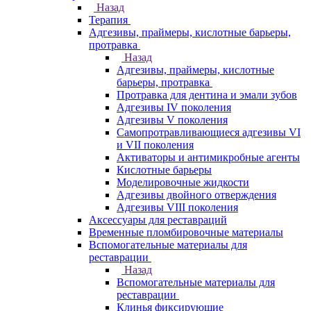
Назад
Терапия
Адгезивы, праймеры, кислотные барьеры,
протравка
Назад
Адгезивы, праймеры, кислотные
барьеры, протравка
Протравка для дентина и эмали зубов
Адгезивы IV поколения
Адгезивы V поколения
Самопротравливающиеся адгезивы VI
и VII поколения
Активаторы и антимикробные агенты
Кислотные барьеры
Моделировочные жидкости
Адгезивы двойного отверждения
Адгезивы VIII поколения
Аксессуары для реставраций
Временные пломбировочные материалы
Вспомогательные материалы для
реставрации
Назад
Вспомогательные материалы для
реставрации
Клинья фиксирующие