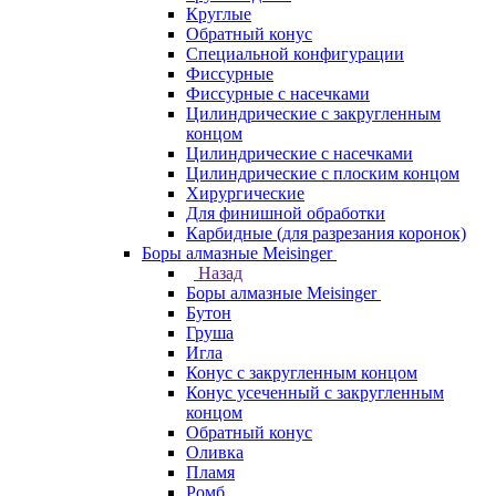
Круглые
Обратный конус
Специальной конфигурации
Фиссурные
Фиссурные с насечками
Цилиндрические с закругленным
концом
Цилиндрические с насечками
Цилиндрические с плоским концом
Хирургические
Для финишной обработки
Карбидные (для разрезания коронок)
Боры алмазные Meisinger
Назад
Боры алмазные Meisinger
Бутон
Груша
Игла
Конус c закругленным концом
Конус усеченный c закругленным
концом
Обратный конус
Оливка
Пламя
Ромб