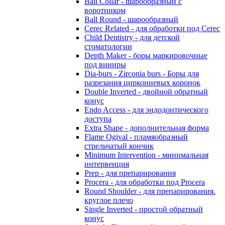
Ball Collar - шарообразный c
воротником
Ball Round - шарообразный
Cerec Related - для обработки под Cerec
Child Dentistry - для детской
стоматологии
Depth Maker - боры маркировочные
под виниры
Dia-burs - Zirconia burs - Боры для
разрезания циркониевых коронок
Double Inverted - двойной обратный
конус
Endo Access - для эндодонтического
доступа
Extra Shape - дополнительная форма
Flame Ogival - пламяобразный
стрельчатый кончик
Minimum Intervention - минимальная
интервенция
Prep - для препарирования
Procera - для обработки под Procera
Round Shoulder - для препарирования.
круглое плечо
Single Inverted - простой обратный
конус