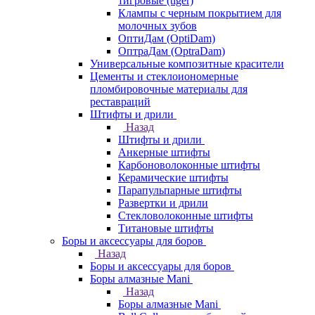
тигровые (tiger)
Клампы с черным покрытием для
молочных зубов
ОптиДам (OptiDam)
ОптраДам (OptraDam)
Универсальные композитные красители
Цементы и стеклоиономерные
пломбировочные материалы для
реставраций
Штифты и дрили
Назад
Штифты и дрили
Анкерные штифты
Карбоноволоконные штифты
Керамические штифты
Парапульпарные штифты
Развертки и дрили
Стекловолоконные штифты
Титановые штифты
Боры и аксессуары для боров
Назад
Боры и аксессуары для боров
Боры алмазные Mani
Назад
Боры алмазные Mani