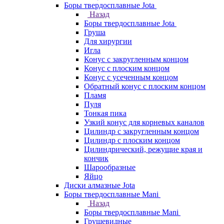
Боры твердосплавные Jota
Назад
Боры твердосплавные Jota
Груша
Для хирургии
Игла
Конус с закругленным концом
Конус с плоским концом
Конус с усеченным концом
Обратный конус с плоским концом
Пламя
Пуля
Тонкая пика
Узкий конус для корневых каналов
Цилиндр с закругленным концом
Цилиндр с плоским концом
Цилиндрический, режущие края и
кончик
Шарообразные
Яйцо
Диски алмазные Jota
Боры твердосплавные Mani
Назад
Боры твердосплавные Mani
Грушевидные