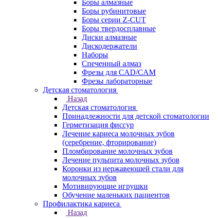
Боры алмазные
Боры рубинитовые
Боры серии Z-CUT
Боры твердосплавные
Диски алмазные
Дискодержатели
Наборы
Спеченный алмаз
Фрезы для CAD/CAM
Фрезы лабораторные
Детская стоматология
Назад
Детская стоматология
Принадлежности для детской стоматологии
Герметизация фиссур
Лечение кариеса молочных зубов
(серебрение, фторирование)
Пломбирование молочных зубов
Лечение пульпита молочных зубов
Коронки из нержавеющей стали для
молочных зубов
Мотивирующие игрушки
Обучение маленьких пациентов
Профилактика кариеса
Назад