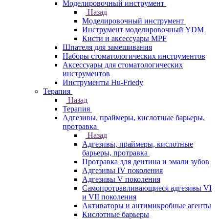
Моделировочный инструмент
Назад
Моделировочный инструмент
Инструмент моделировочный YDM
Кисти и аксессуары MPF
Шпателя для замешивания
Наборы стоматологических инструментов
Аксессуары для стоматологических
инструментов
Инструменты Hu-Friedy
Терапия
Назад
Терапия
Адгезивы, праймеры, кислотные барьеры,
протравка
Назад
Адгезивы, праймеры, кислотные
барьеры, протравка
Протравка для дентина и эмали зубов
Адгезивы IV поколения
Адгезивы V поколения
Самопротравливающиеся адгезивы VI
и VII поколения
Активаторы и антимикробные агенты
Кислотные барьеры