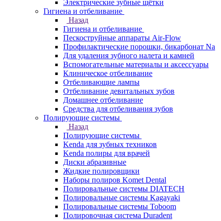
Электрические зубные щётки
Гигиена и отбеливание
Назад
Гигиена и отбеливание
Пескоструйные аппараты Air-Flow
Профилактические порошки, бикарбонат Na
Для удаления зубного налета и камней
Вспомогательные материалы и аксессуары
Клиническое отбеливание
Отбеливающие лампы
Отбеливание девитальных зубов
Домашнее отбеливание
Средства для отбеливания зубов
Полирующие системы
Назад
Полирующие системы
Kenda для зубных техников
Kenda полиры для врачей
Диски абразивные
Жидкие полировщики
Наборы полиров Komet Dental
Полировальные системы DIATECH
Полировальные системы Kagayaki
Полировальные системы Toboom
Полировочная система Duradent