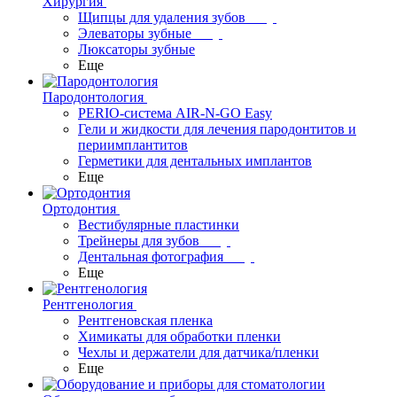
Хирургия
Щипцы для удаления зубов
Элеваторы зубные
Люксаторы зубные
Еще
Пародонтология
PERIO-система AIR-N-GO Easy
Гели и жидкости для лечения пародонтитов и
периимплантитов
Герметики для дентальных имплантов
Еще
Ортодонтия
Вестибулярные пластинки
Трейнеры для зубов
Дентальная фотография
Еще
Рентгенология
Рентгеновская пленка
Химикаты для обработки пленки
Чехлы и держатели для датчика/пленки
Еще