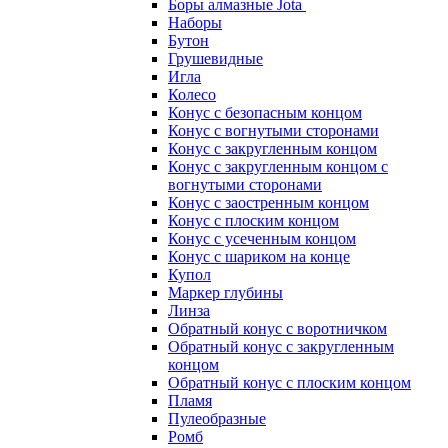
Боры алмазные Jota
Наборы
Бутон
Грушевидные
Игла
Колесо
Конус с безопасным концом
Конус с вогнутыми сторонами
Конус с закругленным концом
Конус с закругленным концом с
вогнутыми сторонами
Конус с заостренным концом
Конус с плоским концом
Конус с усеченным концом
Конус с шариком на конце
Купол
Маркер глубины
Линза
Обратный конус с воротничком
Обратный конус с закругленным
концом
Обратный конус с плоским концом
Пламя
Пулеобразные
Ромб