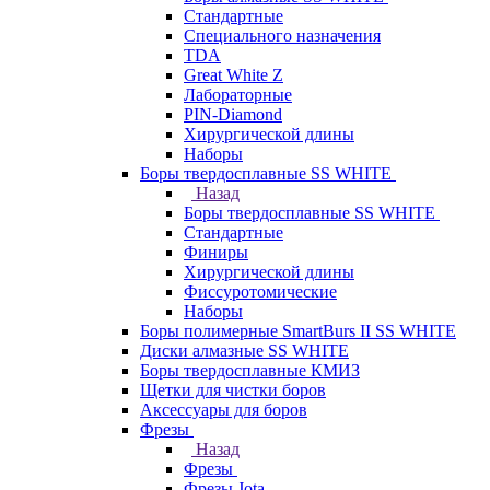
Стандартные
Специального назначения
TDA
Great White Z
Лабораторные
PIN-Diamond
Хирургической длины
Наборы
Боры твердосплавные SS WHITE
Назад
Боры твердосплавные SS WHITE
Стандартные
Финиры
Хирургической длины
Фиссуротомические
Наборы
Боры полимерные SmartBurs II SS WHITE
Диски алмазные SS WHITE
Боры твердосплавные КМИЗ
Щетки для чистки боров
Аксессуары для боров
Фрезы
Назад
Фрезы
Фрезы Jota