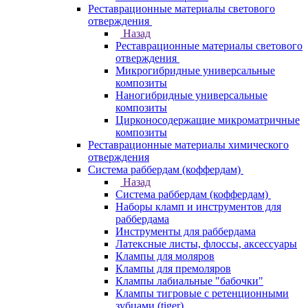
Реставрационные материалы светового
отверждения
Назад
Реставрационные материалы светового
отверждения
Микрогибридные универсальные
композиты
Наногибридные универсальные
композиты
Цирконосодержащие микроматричные
композиты
Реставрационные материалы химического
отверждения
Система раббердам (коффердам)
Назад
Система раббердам (коффердам)
Наборы кламп и инструментов для
раббердама
Инструменты для раббердама
Латексные листы, флоссы, аксессуары
Клампы для моляров
Клампы для премоляров
Клампы лабиальные "бабочки"
Клампы тигровые с ретенционными
зубцами (tiger)