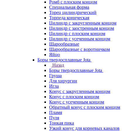
Ромб с плоским концом
Специальная форма
Торец цилиндрический
Торпеда коническая
Цилиндр с закругленным концом
Цилиндр с заостренным концом
Цилиндр с плоским концом
Цилиндр с усеченным концом
Шарообразные
Шарообразные с воротничком
Яйцо
Боры твердосплавные Jota
Назад
Боры твердосплавные Jota
Груша
Для хирургии
Игла
Конус с закругленным концом
Конус с плоским концом
Конус с усеченным концом
Обратный конус с плоским концом
Пламя
Пуля
Тонкая пика
Узкий конус для корневых каналов