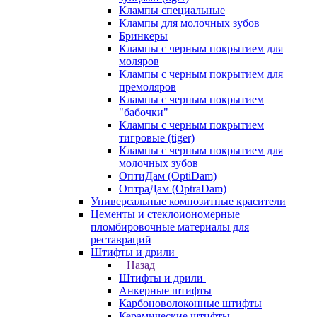
Клампы специальные
Клампы для молочных зубов
Бринкеры
Клампы с черным покрытием для
моляров
Клампы с черным покрытием для
премоляров
Клампы с черным покрытием
"бабочки"
Клампы с черным покрытием
тигровые (tiger)
Клампы с черным покрытием для
молочных зубов
ОптиДам (OptiDam)
ОптраДам (OptraDam)
Универсальные композитные красители
Цементы и стеклоиономерные
пломбировочные материалы для
реставраций
Штифты и дрили
Назад
Штифты и дрили
Анкерные штифты
Карбоноволоконные штифты
Керамические штифты