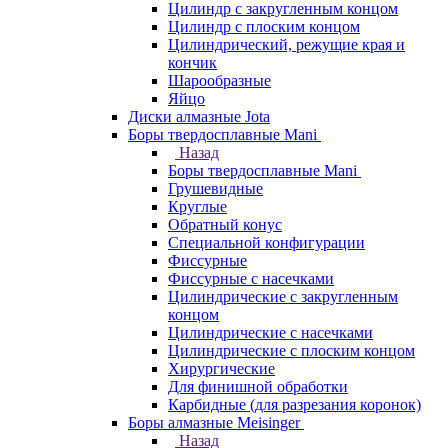
Цилиндр с закругленным концом
Цилиндр с плоским концом
Цилиндрический, режущие края и
кончик
Шарообразные
Яйцо
Диски алмазные Jota
Боры твердосплавные Mani
Назад
Боры твердосплавные Mani
Грушевидные
Круглые
Обратный конус
Специальной конфигурации
Фиссурные
Фиссурные с насечками
Цилиндрические с закругленным
концом
Цилиндрические с насечками
Цилиндрические с плоским концом
Хирургические
Для финишной обработки
Карбидные (для разрезания коронок)
Боры алмазные Meisinger
Назад