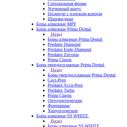
Специальная форма
Усеченный конус
Цилиндр с плоским концом
Шаровидные
Боры алмазные MPF
Боры алмазные Prima Dental
Назад
Боры алмазные Prima Dental
Predator Diamond
Predator Endo Diamond
Predator Zirconia
Prima Classic
Боры твердосплавные Prima Dental
Назад
Боры твердосплавные Prima Dental
Cavi-Prep
Predator Accu-Prep
Predator Turbo
Prima Classic
Ортодонтические
Финишные
Хирургические
Боры алмазные SS WHITE
Назад
Боры алмазные SS WHITE