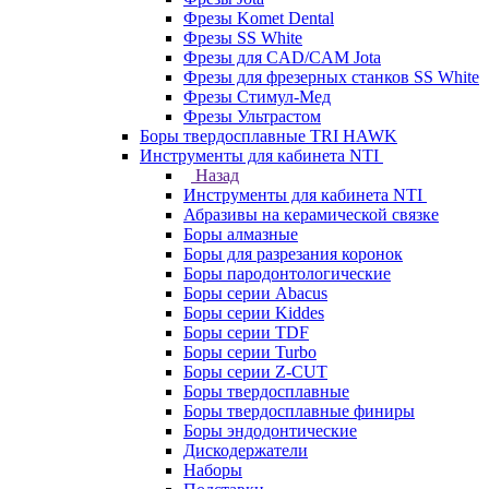
Фрезы Komet Dental
Фрезы SS White
Фрезы для CAD/CAM Jota
Фрезы для фрезерных станков SS White
Фрезы Стимул-Мед
Фрезы Ультрастом
Боры твердосплавные TRI HAWK
Инструменты для кабинета NTI
Назад
Инструменты для кабинета NTI
Абразивы на керамической связке
Боры алмазные
Боры для разрезания коронок
Боры пародонтологические
Боры серии Abacus
Боры серии Kiddes
Боры серии TDF
Боры серии Turbo
Боры серии Z-CUT
Боры твердосплавные
Боры твердосплавные финиры
Боры эндодонтические
Дискодержатели
Наборы