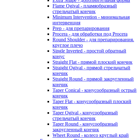
Extra Shape - дополнительная форма
Flame Ogival - пламяобразный
стрельчатый кончик
Minimum Intervention - минимальная
интервенция
Prep - для препарирования
Procera - для обработки под Procera
Round Shoulder - для препарирования.
круглое плечо
Single Inverted - простой обратный
конус
Straight Flat - прямой плоский кончик
Straight Ogival - прямой стрельчатый
кончик
Straight Round - прямой закругленный
кончик
Taper Conical - конусообразный острый
кончик
Taper Flat - конусообразный плоский
кончик
Taper Ogival - конусообразный
стрельчатый кончик
Taper Round - конусообразный
закругленный кончик
Wheet Round - колесо круглый край