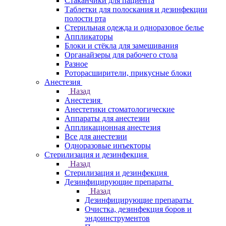
Стаканчики для пациента
Таблетки для полоскания и дезинфекции
полости рта
Стерильная одежда и одноразовое белье
Аппликаторы
Блоки и стёкла для замешивания
Органайзеры для рабочего стола
Разное
Роторасширители, прикусные блоки
Анестезия
Назад
Анестезия
Анестетики стоматологические
Аппараты для анестезии
Аппликационная анестезия
Все для анестезии
Одноразовые инъекторы
Стерилизация и дезинфекция
Назад
Стерилизация и дезинфекция
Дезинфицирующие препараты
Назад
Дезинфицирующие препараты
Очистка, дезинфекция боров и
эндоинструментов