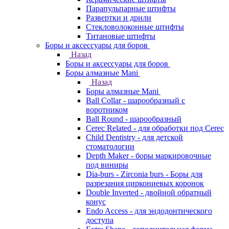
Парапульпарные штифты
Развертки и дрили
Стекловолоконные штифты
Титановые штифты
Боры и аксессуары для боров
Назад
Боры и аксессуары для боров
Боры алмазные Mani
Назад
Боры алмазные Mani
Ball Collar - шарообразный c
воротником
Ball Round - шарообразный
Cerec Related - для обработки под Cerec
Child Dentistry - для детской
стоматологии
Depth Maker - боры маркировочные
под виниры
Dia-burs - Zirconia burs - Боры для
разрезания циркониевых коронок
Double Inverted - двойной обратный
конус
Endo Access - для эндодонтического
доступа