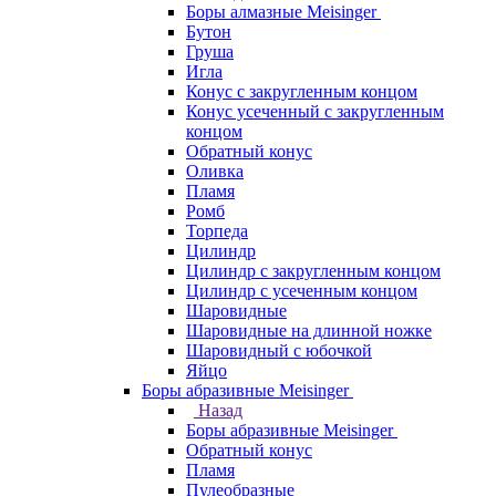
Боры алмазные Meisinger
Бутон
Груша
Игла
Конус c закругленным концом
Конус усеченный c закругленным
концом
Обратный конус
Оливка
Пламя
Ромб
Торпеда
Цилиндр
Цилиндр с закругленным концом
Цилиндр с усеченным концом
Шаровидные
Шаровидные на длинной ножке
Шаровидный с юбочкой
Яйцо
Боры абразивные Meisinger
Назад
Боры абразивные Meisinger
Обратный конус
Пламя
Пулеобразные