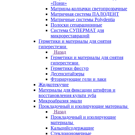
«Пони»
Матрицы-колпачки светопрозрачные
Матричная система ПАЛОДЕНТ
Матричные системы Polydentia
Полоски сепарационные
Система СУПЕРМАТ для
микрореставраций
Герметики и материалы для снятия
гиперестезии
Назад
Герметики и материалы для снятия
гиперестезии
Герметики фиссур
Десенситайзеры
Фторирующие гели и лаки
Жидкотекучие
Материалы для фиксации штифтов и
восстановления культи зуба
Микроабразия эмали
Прокладочный и изолирующие материалы
Назад
Прокладочный и изолирующие
материалы
Кальцийсодержащие
Стеклоиономерные