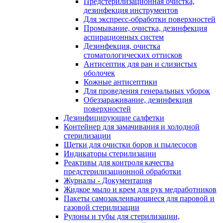
Предстерилизационная очистка,
дезинфекция инструментов
Для экспресс-обработки поверхностей
Промывание, очистка, дезинфекция
аспирационных систем
Дезинфекция, очистка
стоматологических оттисков
Антисептик для ран и слизистых
оболочек
Кожные антисептики
Для проведения генеральных уборок
Обеззараживание, дезинфекция
поверхностей
Дезинфицирующие салфетки
Контейнер для замачивания и холодной
стерилизации
Щетки для очистки боров и пылесосов
Индикаторы стерилизации
Реактивы для контроля качества
предстерилизационной обработки
Журналы - Документация
Жидкое мыло и крем для рук медработников
Пакеты самозаклеивающиеся для паровой и
газовой стерилизации
Рулоны и тубы для стерилизации,