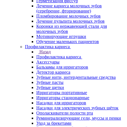
Герметизация фиссур
Лечение кариеса молочных зубов
(серебрение, фторирование)
Пломбирование молочных зубов
Лечение пульпита молочных зубов
Коронки из нержавеющей стали для
молочных зубов
Мотивирующие игрушки
Обучение маленьких пациентов
Профилактика кариеса
Назад
Профилактика кариеса
Аксессуары
Бальзамы для ирригаторов
Детектор кариеса
Зубные нити, интердентальные средства
Зубные пасты
Зубные щетки
Ирригаторы портативные
Ирригаторы стационарные
Насадки для ирригаторов
Насадки для электрических зубных щёток
Ополаскиватели полости рта
Реминерализирующие гели, муссы и пенки
Уход за брекетами