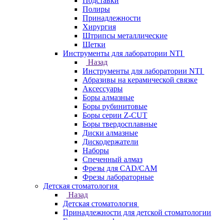
Подставки
Полиры
Принадлежности
Хирургия
Штрипсы металлические
Щетки
Инструменты для лаборатории NTI
Назад
Инструменты для лаборатории NTI
Абразивы на керамической связке
Аксессуары
Боры алмазные
Боры рубинитовые
Боры серии Z-CUT
Боры твердосплавные
Диски алмазные
Дискодержатели
Наборы
Спеченный алмаз
Фрезы для CAD/CAM
Фрезы лабораторные
Детская стоматология
Назад
Детская стоматология
Принадлежности для детской стоматологии