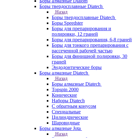
Боры алмазные Dialom
Боры твердосплавные Diatech
Назад
Боры твердосплавные Diatech
Боры Speedster
Боры для препарирования и
полировки, 12 граней
Боры для препарирования, 6-8 граней
Боры для тонкого препарирования с
рассеченной рабочей частью
Боры для финишной полировки, 30
граней
Эндодонтические боры
Боры алмазные Diatech
Назад
Боры алмазные Diatech
Topspin 2000
Конические
Наборы Diatech
С обратным конусом
Специальные
Цилиндрические
Шаровидные
Боры алмазные Jota
Назад