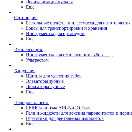
Девитализация пульпы
Еще
Ортопедия
Беззольные штифты и пластмасса для изготовления
Боксы для транспортировки и хранения
Инструменты для ортопедии
Еще
Имплантация
Инструменты для имплантации зубов
Ультрастом
Хирургия
Щипцы для удаления зубов
Элеваторы зубные
Люксаторы зубные
Еще
Пародонтология
PERIO-система AIR-N-GO Easy
Гели и жидкости для лечения пародонтитов и пери
Герметики для дентальных имплантов
Еще