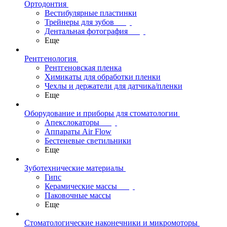
Ортодонтия
Вестибулярные пластинки
Трейнеры для зубов
Дентальная фотография
Еще
Рентгенология
Рентгеновская пленка
Химикаты для обработки пленки
Чехлы и держатели для датчика/пленки
Еще
Оборудование и приборы для стоматологии
Апекслокаторы
Аппараты Air Flow
Бестеневые светильники
Еще
Зуботехнические материалы
Гипс
Керамические массы
Паковочные массы
Еще
Стоматологические наконечники и микромоторы