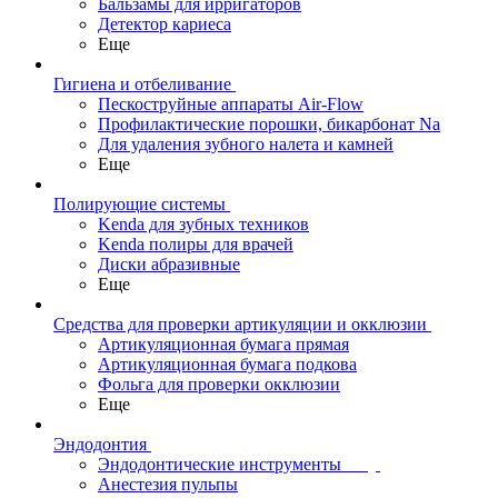
Бальзамы для ирригаторов
Детектор кариеса
Еще
Гигиена и отбеливание
Пескоструйные аппараты Air-Flow
Профилактические порошки, бикарбонат Na
Для удаления зубного налета и камней
Еще
Полирующие системы
Kenda для зубных техников
Kenda полиры для врачей
Диски абразивные
Еще
Средства для проверки артикуляции и окклюзии
Артикуляционная бумага прямая
Артикуляционная бумага подкова
Фольга для проверки окклюзии
Еще
Эндодонтия
Эндодонтические инструменты
Анестезия пульпы