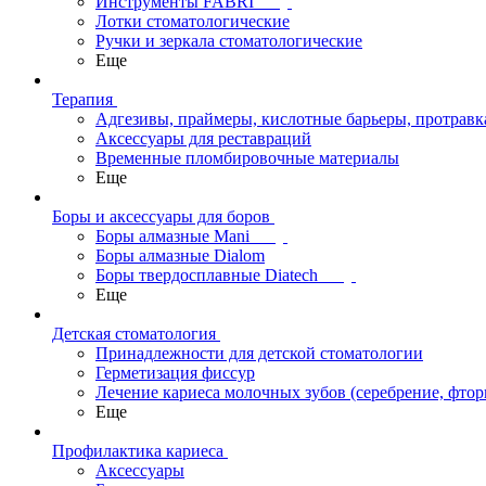
Инструменты FABRI
Лотки стоматологические
Ручки и зеркала стоматологические
Еще
Терапия
Адгезивы, праймеры, кислотные барьеры, протравк
Аксессуары для реставраций
Временные пломбировочные материалы
Еще
Боры и аксессуары для боров
Боры алмазные Mani
Боры алмазные Dialom
Боры твердосплавные Diatech
Еще
Детская стоматология
Принадлежности для детской стоматологии
Герметизация фиссур
Лечение кариеса молочных зубов (серебрение, фто
Еще
Профилактика кариеса
Аксессуары