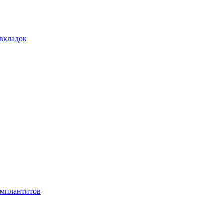
 вкладок
имплантитов